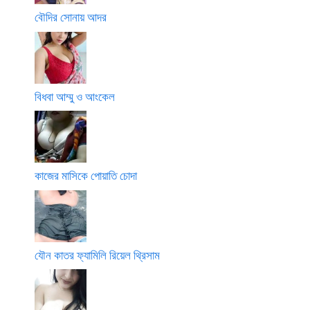
বৌদির সোনায় আদর
বিধবা আম্মু ও আংকেল
কাজের মাসিকে পোয়াতি চোদা
যৌন কাতর ফ্যামিলি রিয়েল থ্রিসাম