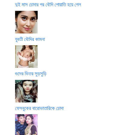
দুই মাস চোদার পর বৌদি পোয়াতি হয়ে গেল
যুবতী বৌদির কামনা
গুদের ভিতর সুড়সুড়ি
ফেসবুকের বারোভাতারিকে চোদা