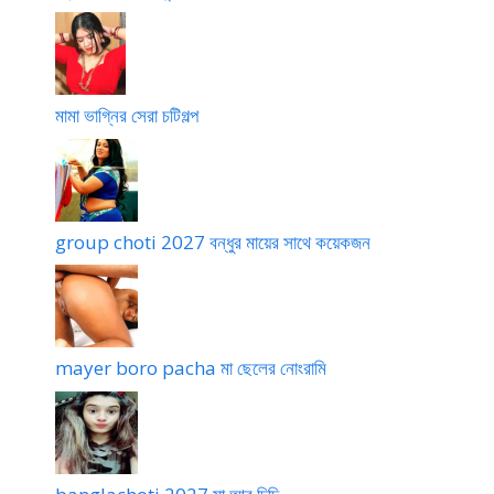
মামা ভাগ্নির সেরা চটিগল্প
group choti 2027 বন্ধুর মায়ের সাথে কয়েকজন
mayer boro pacha মা ছেলের নোংরামি