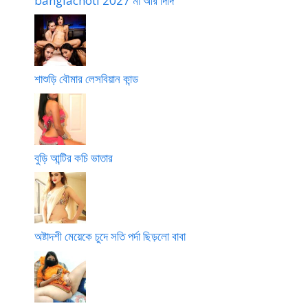
banglachoti 2027 মা আর দিদি
শাশুড়ি বৌমার লেসবিয়ান কান্ড
বুড়ি আন্টির কচি ভাতার
অষ্টাদশী মেয়েকে চুদে সতি পর্দা ছিড়লো বাবা