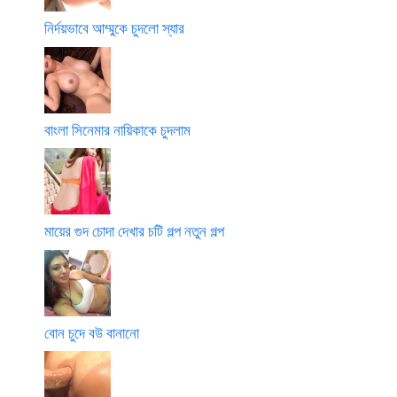
নির্দয়ভাবে আম্মুকে চুদলো স্যার
বাংলা সিনেমার নায়িকাকে চুদলাম
মায়ের গুদ চোদা দেখার চটি গল্প নতুন গল্প
বোন চুদে বউ বানানো