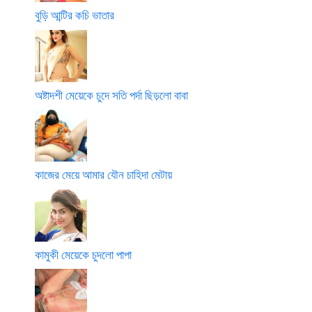
বুড়ি আন্টির কচি ভাতার
অষ্টাদশী মেয়েকে চুদে সতি পর্দা ছিড়লো বাবা
কাজের মেয়ে আমার যৌন চাহিদা মেটায়
কামুকী মেয়েকে চুদলো পাপা