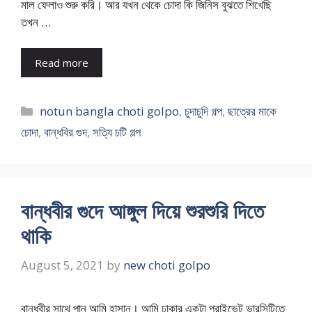
মাল ফেলাও শুরু করি। আর যখন থেকে চোদা কি জিনিস বুঝতে শিখেছি
তখন …
Read more
Categories
notun bangla choti golpo
,
চুদাচুদি গল্প
,
ছাত্রের মাকে
চোদা
,
বান্ধবির গুদ
,
সত্যি চটি গল্প
বান্ধবীর গুদে আঙ্গুল দিয়ে শুরশুরি দিতে
থাকি
August 5, 2021
by
new choti golpo
বান্ধবীর সাথে পানু আমি হাসান। আমি ঢাকার একটা প্রাইভেট ভারসিটিতে