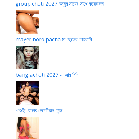
group choti 2027 বন্ধুর মায়ের সাথে কয়েকজন
mayer boro pacha মা ছেলের নোংরামি
banglachoti 2027 মা আর দিদি
শাশুড়ি বৌমার লেসবিয়ান কান্ড