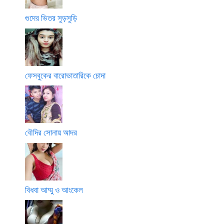
গুদের ভিতর সুড়সুড়ি
ফেসবুকের বারোভাতারিকে চোদা
বৌদির সোনায় আদর
বিধবা আম্মু ও আংকেল