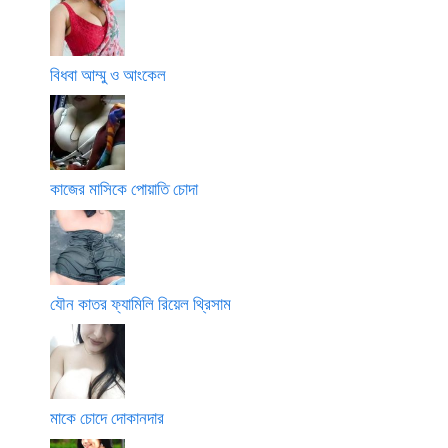
বিধবা আম্মু ও আংকেল
কাজের মাসিকে পোয়াতি চোদা
যৌন কাতর ফ্যামিলি রিয়েল থ্রিসাম
মাকে চোদে দোকানদার