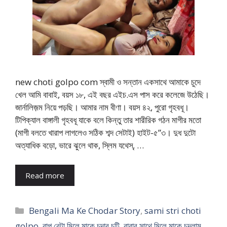
new choti golpo com স্বামী ও সন্তান একসাথে আমাকে চুদে
খেল আমি বাবাই, বয়স ১৮, এই বছর এইচ.এস পাস করে কলেজে উঠেছি।
জার্নালিজ়ম নিয়ে পড়ছি। আমার নাম বীণা। বয়স ৪২, পুরো গৃহবধূ।
টিপিক্যাল বাঙ্গালী গৃহবধূ যাকে বলে কিন্তু তার শারীরিক গঠন মাগীর মতো
(মাগী বলতে খারাপ লাগলেও সঠিক শব্দ সেটাই) হাইট-৫”৩। দুধ দুটো
অত্যাধিক বড়ো, ভারে ঝুলে থাক, স্লিম যথেস্, …
Read more
Categories
Bengali Ma Ke Chodar Story
,
sami stri choti
golpo
,
বাপ বেটা মিলে মাকে চুদার চটি
,
বাবার সাথে মিলে মাকে চুদলাম