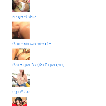
বোন চুদে বউ বানানো
বউ এর পাছায় অন্য লোকের ঠাপ
বউকে পরপুরুষ দিয়ে চুদিয়ে বীরপুরুষ হয়েছে
বন্ধুর বউ চোদা