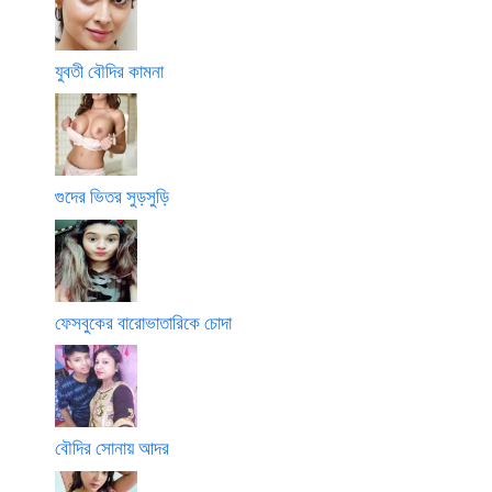
যুবতী বৌদির কামনা
গুদের ভিতর সুড়সুড়ি
ফেসবুকের বারোভাতারিকে চোদা
বৌদির সোনায় আদর