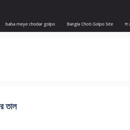
baba meye chodar golpo
Bangla Choti Golpo Site
মা 
ার তাল