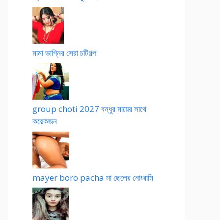
মামা ভাগ্নির সেরা চটিগল্প
group choti 2027 বন্ধুর মায়ের সাথে
কয়েকজন
mayer boro pacha মা ছেলের নোংরামি