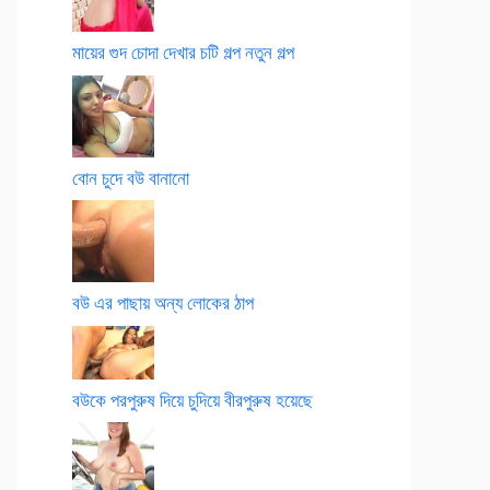
মায়ের গুদ চোদা দেখার চটি গল্প নতুন গল্প
বোন চুদে বউ বানানো
বউ এর পাছায় অন্য লোকের ঠাপ
বউকে পরপুরুষ দিয়ে চুদিয়ে বীরপুরুষ হয়েছে