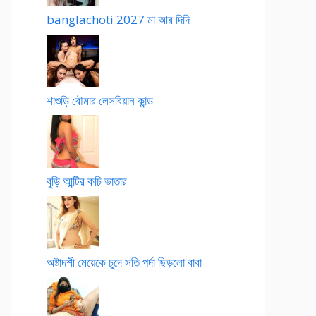
banglachoti 2027 মা আর দিদি
শাশুড়ি বৌমার লেসবিয়ান কান্ড
বুড়ি আন্টির কচি ভাতার
অষ্টাদশী মেয়েকে চুদে সতি পর্দা ছিড়লো বাবা