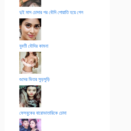
দুই মাস চোদার পর বৌদি পোয়াতি হয়ে গেল
যুবতী বৌদির কামনা
গুদের ভিতর সুড়সুড়ি
ফেসবুকের বারোভাতারিকে চোদা