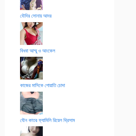
বৌদির সোনায় আদর
বিধবা আম্মু ও আংকেল
কাজের মাসিকে পোয়াতি চোদা
যৌন কাতর ফ্যামিলি রিয়েল থ্রিসাম