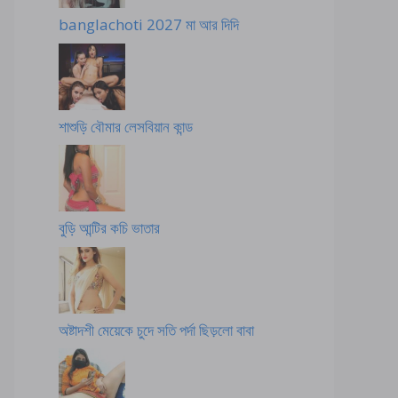
banglachoti 2027 মা আর দিদি
শাশুড়ি বৌমার লেসবিয়ান কান্ড
বুড়ি আন্টির কচি ভাতার
অষ্টাদশী মেয়েকে চুদে সতি পর্দা ছিড়লো বাবা