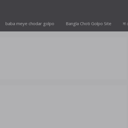
baba meye chodar golpo
Bangla Choti Golpo Site
মা 