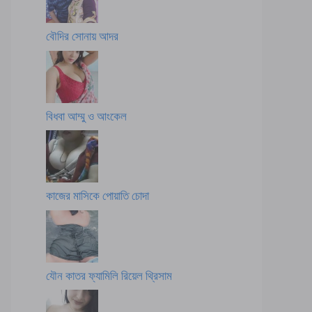
বৌদির সোনায় আদর
বিধবা আম্মু ও আংকেল
কাজের মাসিকে পোয়াতি চোদা
যৌন কাতর ফ্যামিলি রিয়েল থ্রিসাম