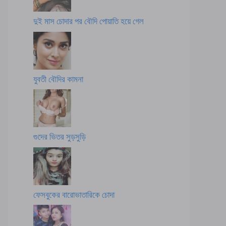
দুই মাস চোদার পর বৌদি পোয়াতি হয়ে গেল
যুবতী বৌদির কামনা
গুদের ভিতর সুড়সুড়ি
ফেসবুকের বারোভাতারিকে চোদা