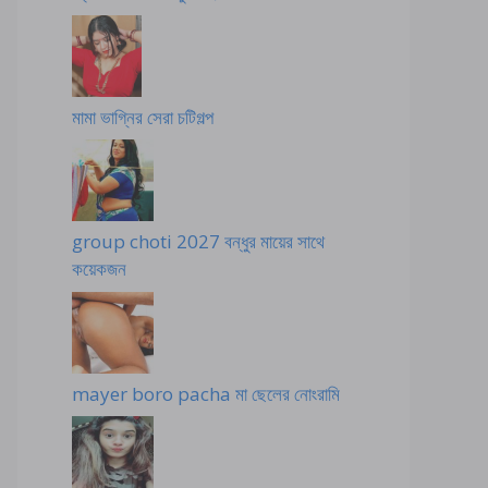
মামা ভাগ্নির সেরা চটিগল্প
group choti 2027 বন্ধুর মায়ের সাথে
কয়েকজন
mayer boro pacha মা ছেলের নোংরামি