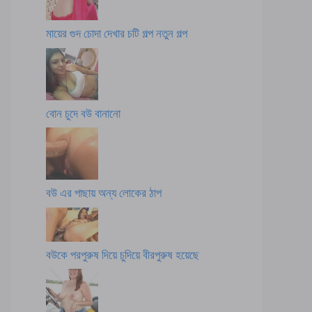
মায়ের গুদ চোদা দেখার চটি গল্প নতুন গল্প
বোন চুদে বউ বানানো
বউ এর পাছায় অন্য লোকের ঠাপ
বউকে পরপুরুষ দিয়ে চুদিয়ে বীরপুরুষ হয়েছে