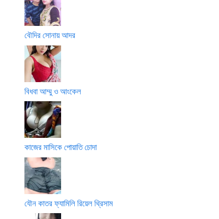
বৌদির সোনায় আদর
বিধবা আম্মু ও আংকেল
কাজের মাসিকে পোয়াতি চোদা
যৌন কাতর ফ্যামিলি রিয়েল থ্রিসাম