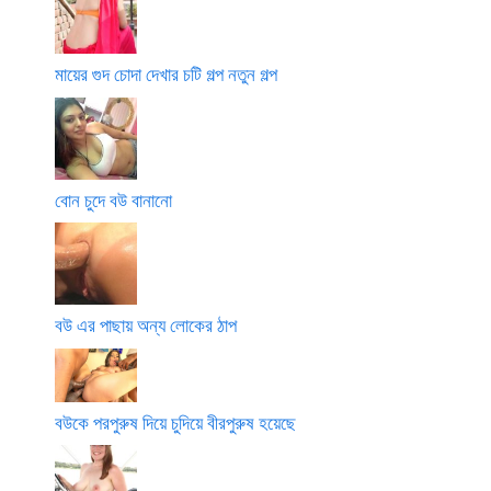
মায়ের গুদ চোদা দেখার চটি গল্প নতুন গল্প
বোন চুদে বউ বানানো
বউ এর পাছায় অন্য লোকের ঠাপ
বউকে পরপুরুষ দিয়ে চুদিয়ে বীরপুরুষ হয়েছে