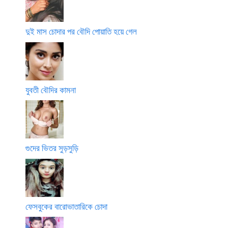
দুই মাস চোদার পর বৌদি পোয়াতি হয়ে গেল
যুবতী বৌদির কামনা
গুদের ভিতর সুড়সুড়ি
ফেসবুকের বারোভাতারিকে চোদা