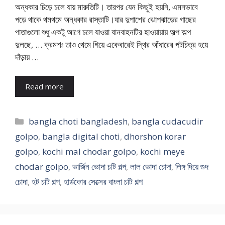
অন্ধকার চিড়ে চলে যায় মারুতিটি। তারপর যেন কিছুই হয়নি, এমনভাবে
পড়ে থাকে থমথমে অন্ধকার রাস্তাটি।যার দুপাশের ঝোপঝাড়ের গাছের
পাতাগুলো শুধু একটু আগে চলে যাওয়া যানবাহনটির হাওয়ায়ায় অল্প অল্প
দুলছে, … ক্রমশঃ তাও থেমে গিয়ে একেবারেই স্থির আঁধারের পটচিত্র হয়ে
দাঁড়ায় …
Read more
Categories
bangla choti bangladesh
,
bangla cudacudir
golpo
,
bangla digital choti
,
dhorshon korar
golpo
,
kochi mal chodar golpo
,
kochi meye
chodar golpo
,
ভার্জিন ভোদা চটি গল্প
,
লাল ভোদা চোদা
,
লিঙ্গ দিয়ে গুদ
চোদা
,
হট চটি গল্প
,
হার্ডকোর সেক্সের বাংলা চটি গল্প