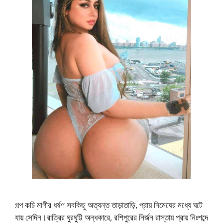
গল্প কচি মাগীর ধর্ষণ সবকিছু অত্যন্ত তাড়াতাড়ি, প্রায় নিমেষের মধ্যে ঘটে
যায় সেদিন।রাত্রির ঘুরঘুট্টি অন্ধকারে, রশিপুরের নির্জন রাস্তায় প্রায় নিঃশব্দে