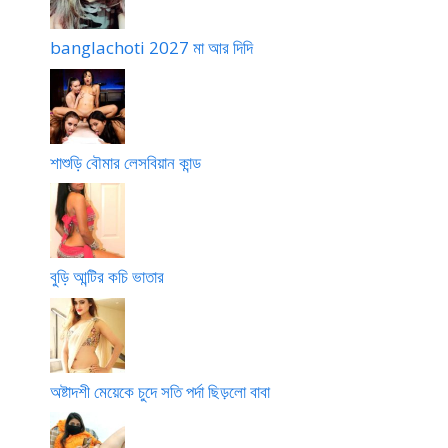
banglachoti 2027 মা আর দিদি
শাশুড়ি বৌমার লেসবিয়ান কান্ড
বুড়ি আন্টির কচি ভাতার
অষ্টাদশী মেয়েকে চুদে সতি পর্দা ছিড়লো বাবা