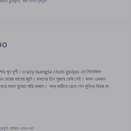
hoti golpo
,
মামা ভাগ্নি চুদাচুদি
po
রে খুব খুশী। crazy bangla choti golpo এত নির্ভেজাল
়া কজন মেয়ের ভাগ্যে জুটে। কমলের তিন পুরুষে কেউ নেই। কমল একজন
ে কমল কুয়েত পাড়ি জমাল। শুন্য বাড়ীতে রেখে গেল মুন্নির বিধবা মা
ুদাচুদি
,
মামিকে চোদার গল্প