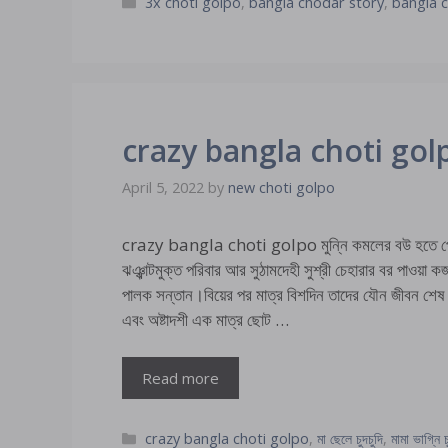
Categories
3x choti golpo
,
bangla chodar story
,
bangla c
crazy bangla choti gol
April 5, 2022
by
new choti golpo
crazy bangla choti golpo মুন্নি কমলের বউ হতে পে
ঝঞ্ঝাটমুক্ত পরিবার আর সুঠামদেহী সুশ্রী চেহারার বর পাওয
পালক সন্তান।বিয়ের পর মাত্র বিশদিন তাদের যৌন জীবন শেষ কর
এবং অষ্টাদশী এক মাত্র ছোট …
Read more
Categories
crazy bangla choti golpo
,
মা ছেলে চুদচুদি
,
মামা ভাগ্নি চ