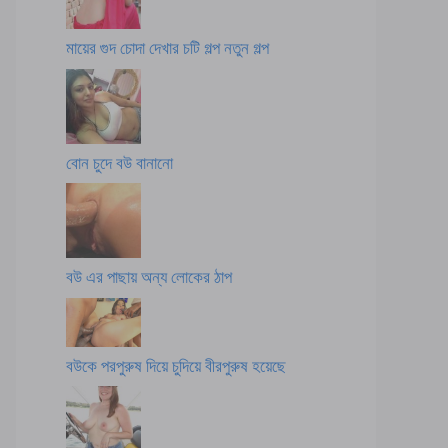
মায়ের গুদ চোদা দেখার চটি গল্প নতুন গল্প
বোন চুদে বউ বানানো
বউ এর পাছায় অন্য লোকের ঠাপ
বউকে পরপুরুষ দিয়ে চুদিয়ে বীরপুরুষ হয়েছে