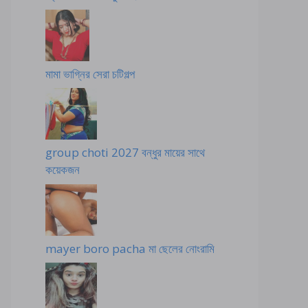
মামা ভাগ্নির সেরা চটিগল্প
group choti 2027 বন্ধুর মায়ের সাথে
কয়েকজন
mayer boro pacha মা ছেলের নোংরামি