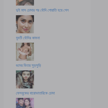
দুই মাস চোদার পর বৌদি পোয়াতি হয়ে গেল
যুবতী বৌদির কামনা
গুদের ভিতর সুড়সুড়ি
ফেসবুকের বারোভাতারিকে চোদা