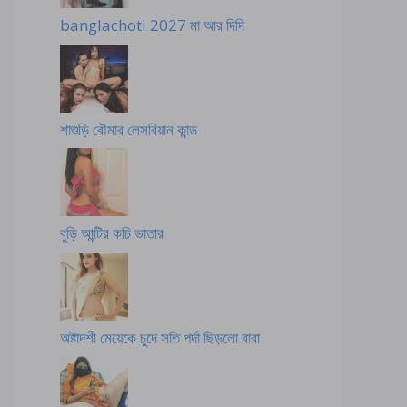
banglachoti 2027 মা আর দিদি
শাশুড়ি বৌমার লেসবিয়ান কান্ড
বুড়ি আন্টির কচি ভাতার
অষ্টাদশী মেয়েকে চুদে সতি পর্দা ছিড়লো বাবা