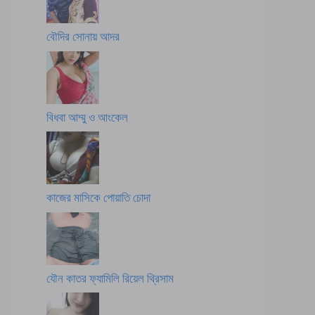
বৌদির সোনায় আদর
বিধবা আম্মু ও আংকেল
কাজের মাসিকে পোয়াতি চোদা
যৌন কাতর ফ্যামিলি রিয়েল থ্রিসাম