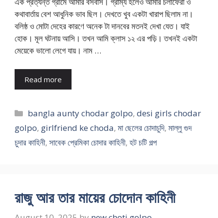
এক প্রত্যন্ত গ্রামে আমার বসবাস। গ্রাম্য হলেও আমার চলাফেরা ও
কথাবার্তায় বেশ আধুনিক ভাব ছিল। দেখতে খুব একটা খারাপ ছিলাম না।
বলিষ্ঠ ও মোটা দেহের কারণে অনেক টা দানবের মতনই দেখা যেত। যাই
হোক। মূল ঘটনায় আসি। তখন আমি ক্লাস ১২ এর পড়ি। তখনই একটা
মেয়েকে ভালো লেগে যায়। নাম …
Read more
Categories
bangla aunty chodar golpo
,
desi girls chodar
golpo
,
girlfriend ke choda
,
মা ছেলের চোদাচুদি
,
মাল্লু গুদ
চুদার কাহিনী
,
সাবেক প্রেমিকা চোদার কাহিনী
,
হট চটি গল্প
রাজু আর তার মায়ের চোদোন কাহিনী
August 10, 2025
by
new choti golpo