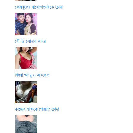
ফেসবুকের বারোভাতারিকে চোদা
বৌদির সোনায় আদর
বিধবা আম্মু ও আংকেল
কাজের মাসিকে পোয়াতি চোদা