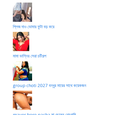
প্লিজ দাও ভোদার ফুটা বড় করে
মামা ভাগ্নির সেরা চটিগল্প
group choti 2027 বন্ধুর মায়ের সাথে কয়েকজন
mayer boro pacha মা ছেলের নোংরামি