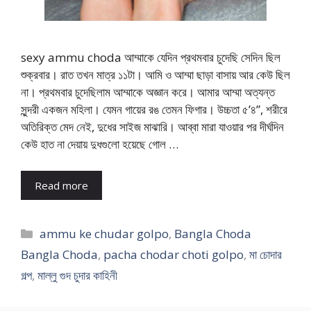
sexy ammu choda আম্মাকে যেদিন প্রথমবার চুদেছি সেদিন ছিল
শুক্রবার। রাত তখন মাত্র ১১টা। আমি ও আম্মা ছাড়া বাসায় আর কেউ ছিল
না। প্রথমবার চুদেছিলাম আম্মাকে অজ্ঞান করে। আমার আম্মা অত্যন্ত
সুন্দরী একজন মহিলা। যেমন গায়ের রঙ তেমন ফিগার। উচ্চতা ৫’৪”, শরীরে
অতিরিক্ত মেদ নেই, দুধের সাইজ মাঝারি। আব্বা মারা যাওয়ার পর দীর্ঘদিন
কেউ হাত না দেয়ায় দুধগুলো হয়েছে গোল …
Read more
Categories
ammu ke chudar golpo
,
Bangla Choda
Bangla Choda
,
pacha chodar choti golpo
,
মা চোদার
গল্প
,
মাল্লু গুদ চুদার কাহিনী