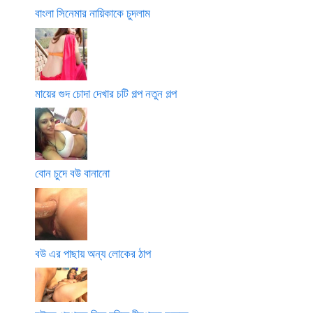
বাংলা সিনেমার নায়িকাকে চুদলাম
মায়ের গুদ চোদা দেখার চটি গল্প নতুন গল্প
বোন চুদে বউ বানানো
বউ এর পাছায় অন্য লোকের ঠাপ