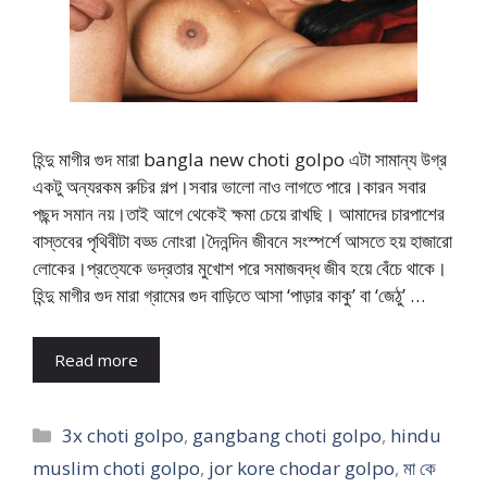
হিন্দু মাগীর গুদ মারা bangla new choti golpo এটা সামান্য উগ্র
একটু অন্যরকম রুচির গল্প।সবার ভালো নাও লাগতে পারে।কারন সবার
পছন্দ সমান নয়।তাই আগে থেকেই ক্ষমা চেয়ে রাখছি। আমাদের চারপাশের
বাস্তবের পৃথিবীটা বড্ড নোংরা।দৈনন্দিন জীবনে সংস্পর্শে আসতে হয় হাজারো
লোকের।প্রত্যেকে ভদ্রতার মুখোশ পরে সমাজবদ্ধ জীব হয়ে বেঁচে থাকে।
হিন্দু মাগীর গুদ মারা গ্রামের গুদ বাড়িতে আসা ‘পাড়ার কাকু’ বা ‘জেঠু’ …
Read more
Categories
3x choti golpo
,
gangbang choti golpo
,
hindu
muslim choti golpo
,
jor kore chodar golpo
,
মা কে