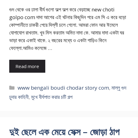
গুদ থেকে ওর ঢালা বীর্য গুলো অল্প অল্প করে বেড়াচ্ছে new choti
golpo com দাদা আগের এই ঘটনার কিছুদিন পরে এম সি এ করে বড়ো
কোম্পানীতে চাকরী পেয়ে দিল্লী চলে গেলো. আমরা ফোন আর ঈমেলে
যোগাযোগ রাখতাম. খুব মিস করতাম অমিত দাদা কে. আমার দাদা একটা ঘর
ভাড়া করে একাই থাকে. ২ বছরের মধ্যে ও একটা গাড়িও কিনে
ফেল্লো.আমিও কলেজে …
Read more
Categories
www bengali boudi chodar story com
,
মাল্লু গুদ
চুদার কাহিনী
,
মুখে বীর্যপাত করার চটি গল্প
দুই ছেলে এক মেয়ে সেক্স – জোড়া ঠাপ