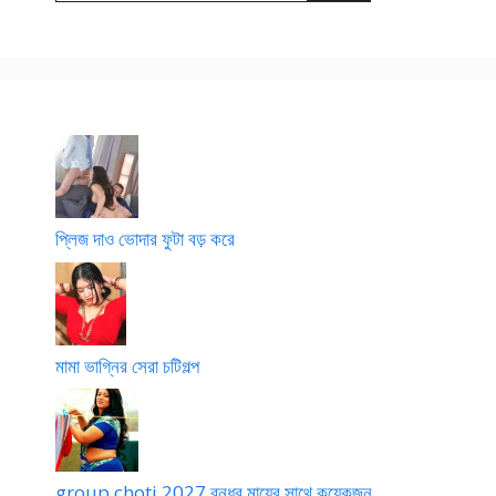
প্লিজ দাও ভোদার ফুটা বড় করে
মামা ভাগ্নির সেরা চটিগল্প
group choti 2027 বন্ধুর মায়ের সাথে কয়েকজন