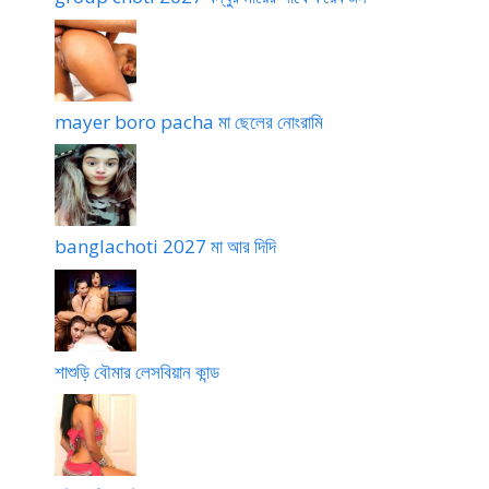
mayer boro pacha মা ছেলের নোংরামি
banglachoti 2027 মা আর দিদি
শাশুড়ি বৌমার লেসবিয়ান কান্ড