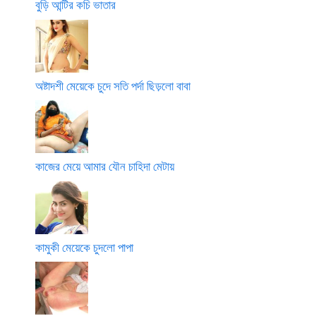
বুড়ি আন্টির কচি ভাতার
অষ্টাদশী মেয়েকে চুদে সতি পর্দা ছিড়লো বাবা
কাজের মেয়ে আমার যৌন চাহিদা মেটায়
কামুকী মেয়েকে চুদলো পাপা