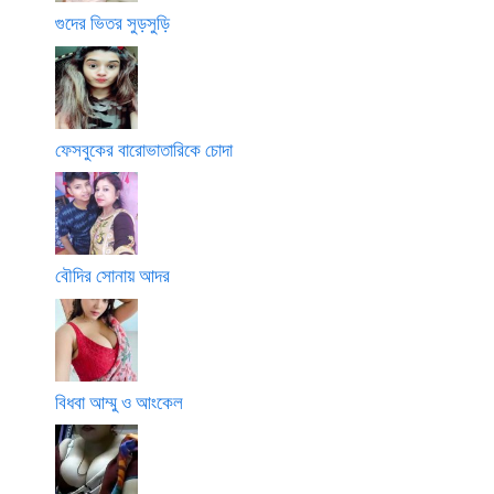
গুদের ভিতর সুড়সুড়ি
ফেসবুকের বারোভাতারিকে চোদা
বৌদির সোনায় আদর
বিধবা আম্মু ও আংকেল