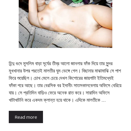
হিন্দু গুদে মুসলিম বাড়া সূর্যের তীব্র আলো জানলার ফাঁক দিয়ে তার সুন্দর
মুখখানার উপর পরতেই মালতীর ঘুম ভেঙ্গে গেল। বিছানার মাঝামাঝি সে পাশ
ফিরে শুয়েছিল। চোখ মেলে চেয়ে দেখল কিশোরের জায়গাটা ইতিমধ্যেই
ফাঁকা পরে আছে। তার বেরসিক বর ইদানীং সাতসকালবেলায় অফিসে বেরিয়ে
যায়। সে প্রতিদিন বাড়িও ফেরে অনেক রাত করে। সারাদিন অফিসে
খাটাখাটনি করে একদম ক্লান্ত হয়ে থাকে। এদিকে মালতীকে …
Read more