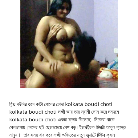
হিন্দু বউদির গুদে কাটা ধোনের চোদা kolkata boudi choti
kolkata boudi choti লক্ষ্মী আর তার স্বামী লোন করে দমদমে
kolkata boudi choti একটা ফ্লাট কিনেছে।নিজেরা থাকে
বেলডাঙ্গায়।অদের দুই ছেলেমেয়ে বেশ বড়।ইলেক্ট্রিক মিস্ত্রী আবুল ব্যস্ত
মানুষ। তার সময় বার করে লক্ষ্মী অজিতের নতুন ফ্ল্যাটে টিউব ফ্যান