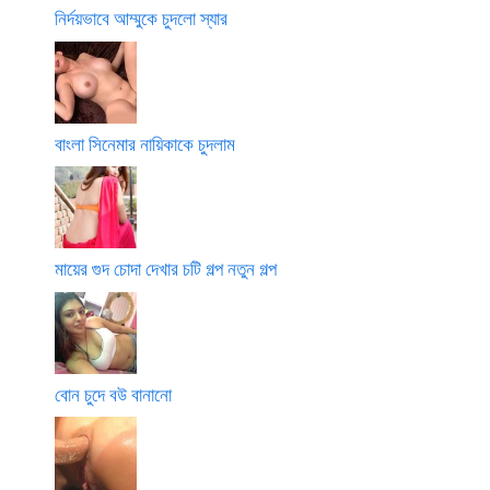
নির্দয়ভাবে আম্মুকে চুদলো স্যার
বাংলা সিনেমার নায়িকাকে চুদলাম
মায়ের গুদ চোদা দেখার চটি গল্প নতুন গল্প
বোন চুদে বউ বানানো