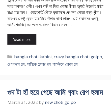
সময় অকারণে দেরী। এখন বাড়ী না ফিরে সোজা শীলার ফ্ল্যাটে উঠলেই মনটা
চাঙা হয়ে যাবে। এয়ারপোর্টে পৌঁছে ড্রাইভার কে বলব সোজা গল্ফগ্রীণ।
তারপরে একটু ফ্রেশ হয়ে নিয়ে শীলার সাথে লাভিং।এই চারদিনের একটু
জার্নি শেয়ারিং।কম পক্ষে দুবোতল বিয়ারের সাথে …
Read more
Categories
bangla choti kahini
,
crazy bangla choti golpo
,
রেপ করার গল্প
,
শালিকে চোদার গল্প
,
শাশুড়িকে চোদার গল্প
গুদ টা হাঁ হয়ে গেছে আমি গ‍্যাং রেপ হলাম
March 31, 2022
by
new choti golpo