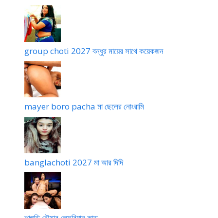
group choti 2027 বন্ধুর মায়ের সাথে কয়েকজন
mayer boro pacha মা ছেলের নোংরামি
banglachoti 2027 মা আর দিদি
শাশুড়ি বৌমার লেসবিয়ান কান্ড