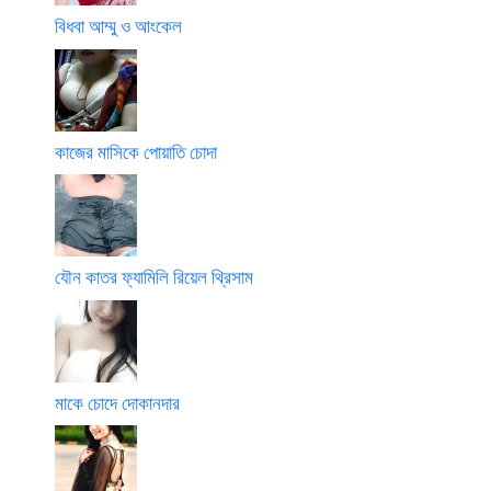
বিধবা আম্মু ও আংকেল
কাজের মাসিকে পোয়াতি চোদা
যৌন কাতর ফ্যামিলি রিয়েল থ্রিসাম
মাকে চোদে দোকানদার