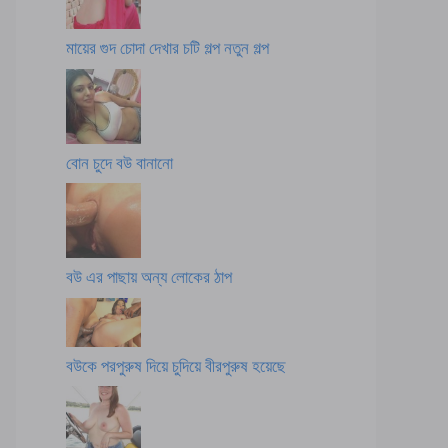
মায়ের গুদ চোদা দেখার চটি গল্প নতুন গল্প
বোন চুদে বউ বানানো
বউ এর পাছায় অন্য লোকের ঠাপ
বউকে পরপুরুষ দিয়ে চুদিয়ে বীরপুরুষ হয়েছে