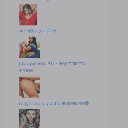
মামা ভাগ্নির সেরা চটিগল্প
group choti 2027 বন্ধুর মায়ের সাথে
কয়েকজন
mayer boro pacha মা ছেলের নোংরামি