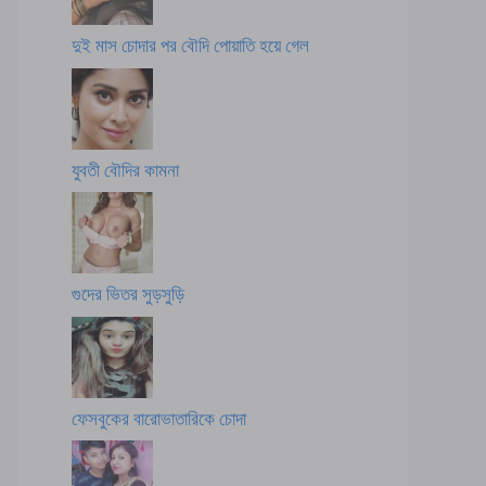
দুই মাস চোদার পর বৌদি পোয়াতি হয়ে গেল
যুবতী বৌদির কামনা
গুদের ভিতর সুড়সুড়ি
ফেসবুকের বারোভাতারিকে চোদা