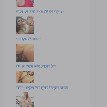
মায়ের গুদ চোদা দেখার চটি গল্প নতুন গল্প
বোন চুদে বউ বানানো
বউ এর পাছায় অন্য লোকের ঠাপ
বউকে পরপুরুষ দিয়ে চুদিয়ে বীরপুরুষ হয়েছে