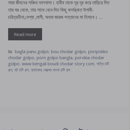
সারা জীবনের সঞ্চিত ভালবাসা। হাবীব তাকে দূর দূর করে তাড়িয়ে দিত
তার ঘর থেকে, তার সাথে বেধে দিত কিছু কলঙ্কিত উপাধী-
চরিত্রহীনা,বেশ্যা ,মাগী, অথবা জারজ সন্তানের মা হিসাবে। …
Read more
Categories
bagla panu golpo
,
bou chodar golpo
,
poripokko
chodar golpo
,
porn golpo bangla
,
porokia chodar
golpo
,
www bengali boudi chodar story com
,
সত্যি চটি
গল্প
,
হট চটি গল্প
,
হার্ডকোর সেক্সের বাংলা চটি গল্প