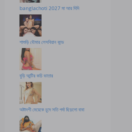
banglachoti 2027 মা আর দিদি
শাশুড়ি বৌমার লেসবিয়ান কান্ড
বুড়ি আন্টির কচি ভাতার
অষ্টাদশী মেয়েকে চুদে সতি পর্দা ছিড়লো বাবা