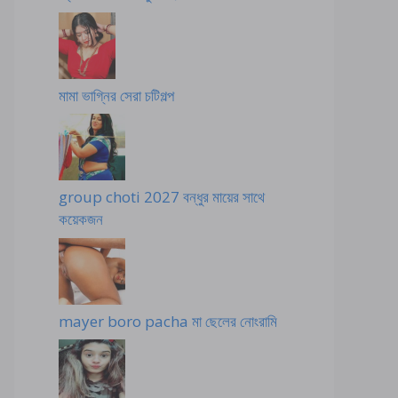
মামা ভাগ্নির সেরা চটিগল্প
group choti 2027 বন্ধুর মায়ের সাথে
কয়েকজন
mayer boro pacha মা ছেলের নোংরামি