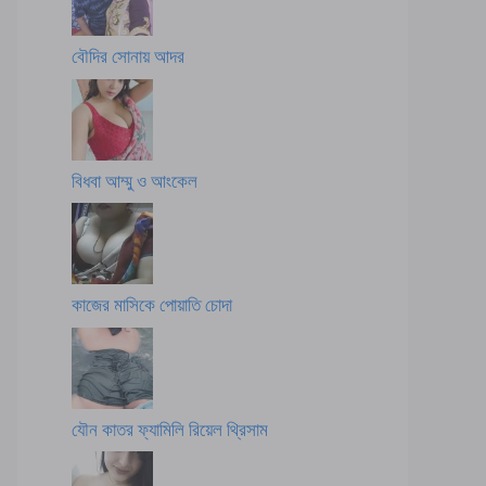
বৌদির সোনায় আদর
বিধবা আম্মু ও আংকেল
কাজের মাসিকে পোয়াতি চোদা
যৌন কাতর ফ্যামিলি রিয়েল থ্রিসাম