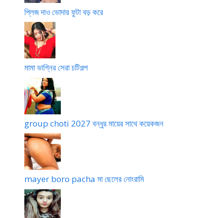
চো
ল
প্লিজ দাও ভোদার ফুটা বড় করে
দা
মামা ভাগ্নির সেরা চটিগল্প
group choti 2027 বন্ধুর মায়ের সাথে কয়েকজন
mayer boro pacha মা ছেলের নোংরামি