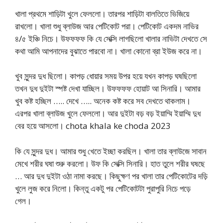
খালা প্রথমে শাড়িটা খুলে ফেললো। তারপর শাড়িটা বালতিতে ভিজিয়ে
রাখলো। খালা শুধু ব্লাউজ আর পেটিকোট পরা। পেটিকোট একদম নাভির
৪/৫ ইঞ্চি নিচে। উফফফফ কি যে সেক্সি লাগছিলো খালার নাভিটা দেখতে সে
কথা আমি আপনাদের বুঝাতে পারবো না। খালা কোনো ব্রা ইউজ করে না।
খুব সুন্দর দুধ ছিলো। কাপড় ধোয়ার সময় উপর হয়ে যখন কাপড় ঘষছিলো
তখন দুধ দুইটা স্পষ্ট দেখা যাচ্ছিল। উফফফফ হোয়াট আ সিনারি। আমার
খুব কষ্ট হচ্ছিল ….. দেখে ….. অনেক কষ্ট করে সব দেখতে থাকলাম।
এরপর খালা ব্লাউজ খুলে ফেললো। আর দুইটা বড় বড় ইয়াম্মি ইয়াম্মি দুধ
বের হয়ে আসলো। chota khala ke choda 2023
কি যে সুন্দর দুধ। আমার শুধু খেতে ইচ্ছা করছিল। খালা তার ব্লাউজে সাবান
মেখে শরীর ঘষা শুরু করলো। উফ কি সেক্সি সিনারি। হাত তুলে শরীর ঘষছে
… আর দুধ দুইটা ওঠা নামা করছে। কিছুক্ষণ পর খালা তার পেটিকোটের দড়ি
খুলে লুজ করে নিলো। কিন্তু একটু পর পেটিকোটটা পুরাপুরি নিচে পড়ে
গেল।