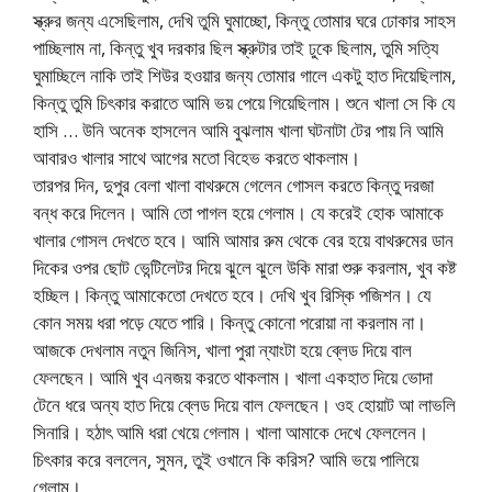
স্ক্রুর জন্য এসেছিলাম, দেখি তুমি ঘুমাচ্ছো, কিন্তু তোমার ঘরে ঢোকার সাহস
পাচ্ছিলাম না, কিন্তু খুব দরকার ছিল স্ক্রুটার তাই ঢুকে ছিলাম, তুমি সত্যি
ঘুমাচ্ছিলে নাকি তাই শিউর হওয়ার জন্য তোমার গালে একটু হাত দিয়েছিলাম,
কিন্তু তুমি চিৎকার করাতে আমি ভয় পেয়ে গিয়েছিলাম। শুনে খালা সে কি যে
হাসি … উনি অনেক হাসলেন আমি বুঝলাম খালা ঘটনাটা টের পায় নি আমি
আবারও খালার সাথে আগের মতো বিহেভ করতে থাকলাম।
তারপর দিন, দুপুর বেলা খালা বাথরুমে গেলেন গোসল করতে কিন্তু দরজা
বন্ধ করে দিলেন। আমি তো পাগল হয়ে গেলাম। যে করেই হোক আমাকে
খালার গোসল দেখতে হবে। আমি আমার রুম থেকে বের হয়ে বাথরুমের ডান
দিকের ওপর ছোট ভেন্টিলেটর দিয়ে ঝুলে ঝুলে উকি মারা শুরু করলাম, খুব কষ্ট
হচ্ছিল। কিন্তু আমাকেতো দেখতে হবে। দেখি খুব রিস্কি পজিশন। যে
কোন সময় ধরা পড়ে যেতে পারি। কিন্তু কোনো পরোয়া না করলাম না।
আজকে দেখলাম নতুন জিনিস, খালা পুরা ন্যাংটা হয়ে ব্লেড দিয়ে বাল
ফেলছেন। আমি খুব এনজয় করতে থাকলাম। খালা একহাত দিয়ে ভোদা
টেনে ধরে অন্য হাত দিয়ে ব্লেড দিয়ে বাল ফেলছেন। ওহ হোয়াট আ লাভলি
সিনারি। হঠাৎ আমি ধরা খেয়ে গেলাম। খালা আমাকে দেখে ফেললেন।
চিৎকার করে বললেন, সুমন, তুই ওখানে কি করিস? আমি ভয়ে পালিয়ে
গেলাম।