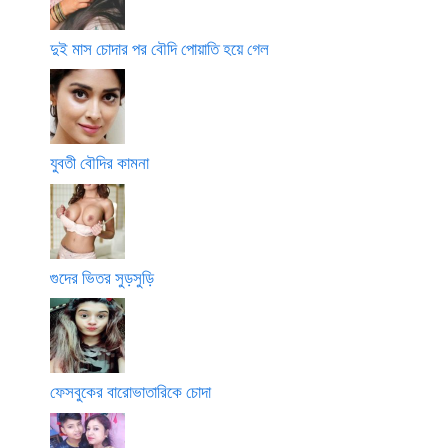
দুই মাস চোদার পর বৌদি পোয়াতি হয়ে গেল
যুবতী বৌদির কামনা
গুদের ভিতর সুড়সুড়ি
ফেসবুকের বারোভাতারিকে চোদা