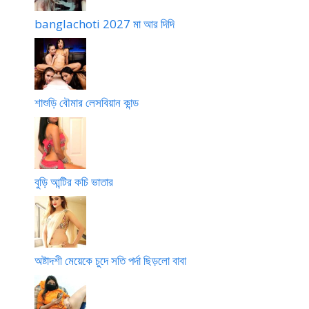
banglachoti 2027 মা আর দিদি
শাশুড়ি বৌমার লেসবিয়ান কান্ড
বুড়ি আন্টির কচি ভাতার
অষ্টাদশী মেয়েকে চুদে সতি পর্দা ছিড়লো বাবা