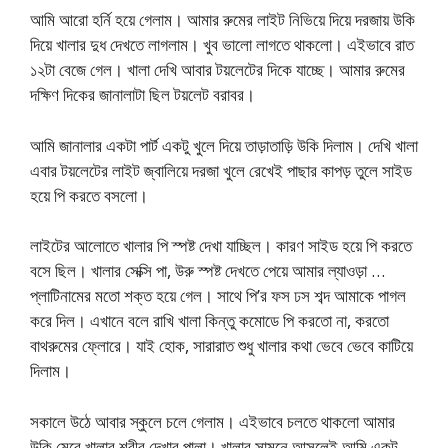
আমি আরো হর্নি হয়ে গেলাম। আমার রুমের লাইট নিভিয়ে দিয়ে দরজায় উকি
দিয়ে খালার দুধ দেখতে লাগলাম। খুব ভালো লাগতে থাকলো। এইভাবে রাত
১২টা বেজে গেল। খালা দেখি আবার টয়লেটের দিকে যাচ্ছে। আমার রুমের
দক্ষিণ দিকের জানালাটা ছিল টয়লেট বরাবর।
আমি জানালার একটা পার্ট একটু খুলে দিয়ে তাড়াতাড়ি উকি দিলাম। দেখি খালা
এবার টয়লেটের লাইট জ্বালিয়ে দরজা খুলে রেখেই পাছার কাপড় তুলে সাইড
হয়ে পি করতে বসলো।
লাইটের আলোতে খালার পি স্পষ্ট দেখা যাচ্ছিল। কারণ সাইড হয়ে পি করতে
বসে ছিল। খালার সেক্সি পা, উরু স্পষ্ট দেখতে পেয়ে আমার ল্যাওড়া …
প্লাটিনামের মতো শক্ত হয়ে গেল। সাথে পি’র ফস ঢস শব্দ আমাকে পাগল
করে দিল। এখানে বলে রাখি খালা কিন্তু কমোডে পি করতো না, করতো
বাথরুমের ফ্লোরে। যাই হোক, সারারাত শুধু খালার কথা ভেবে ভেবে কাটিয়ে
দিলাম।
সকালে উঠে আবার স্কুলে চলে গেলাম। এইভাবে চলতে থাকলো আমার
উকি মেরে খালার শরীর দেখার পালা। খালার সামনে আসলেই আমি একটু