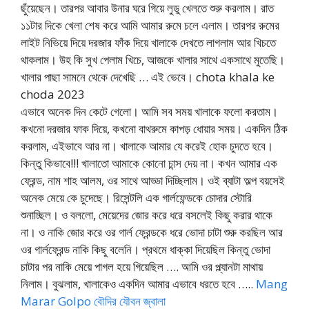
ছুঁয়েছেন। তারপর আবার উনার ঘরে গিয়ে লুডু খেলতে শুরু করলাম। রাত
১১টার দিকে খেলা শেষ করে আমি আমার রুমে চলে এলাম। তারপর রুমের
লাইট নিভিয়ে দিয়ে দরজার ফাঁক দিয়ে খালাকে দেখতে লাগলাম আর খিচতে
থাকলাম। উহ কি সুখ পেলাম খিচে, আজকে খালার সাথে একসাথে মুতেছি।
খালার পাছা সামনে থেকে দেখেছি … এই ভেবে। chota khala ke
choda 2023
এভাবে অনেক দিন কেটে গেলো। আমি সব সময় খালাকে ফলো করতাম।
কখনো দরজার ফাক দিয়ে, কখনো বাথরুমে কাপড় ধোয়ার সময়। একদিন ঠিক
করলাম, এইভাবে আর না। খালাকে আমার যে করেই হোক চুদতে হবে।
কিন্তু কিভাবে!!! খালাতো আমাকে কোনো চান্স দেয় না। কখন আমার এক
ফ্রেন্ড, নাম শাহ আলম, ওর সাথে আড্ডা দিচ্ছিলাম। ওই ব্যাটা অল্প বয়সেই
অনেক মেয়ে কে চুদেছে। রিসেন্টলি এক গার্লফেন্ডকে চোদার স্টোরি
শুনাচ্ছিল। ও বললো, মেয়েদের জোর করে ধরে বসলেই কিছু করার থাকে
না। ও নাকি জোর করে ওর গার্ল ফ্রেন্ডকে ধরে ভোদা চাটা শুরু করছিল আর
ওর গার্লফ্রেন্ড নাকি কিছু বলেনি। প্রথমে ধাক্কা দিয়েছিল কিন্তু ভোদা
চাটার পর নাকি মেয়ে পাগল হয়ে গিয়েছিল …. আমি ওর প্ল্যানটা মাথায়
নিলাম। বুঝলাম, খালাকেও একদিন আমার এভাবে ধরতে হবে …..
Mang
Marar Golpo বৌদির যৌবন জ্বালা