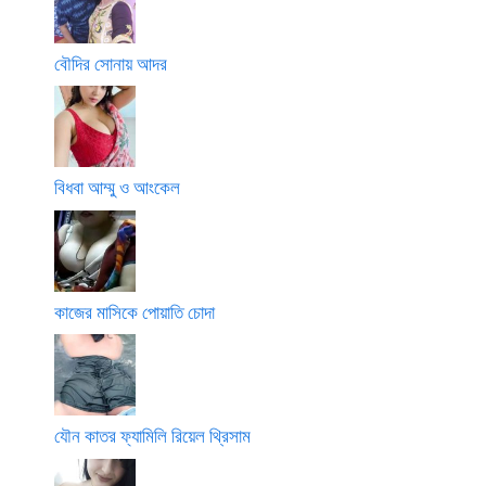
বৌদির সোনায় আদর
বিধবা আম্মু ও আংকেল
কাজের মাসিকে পোয়াতি চোদা
যৌন কাতর ফ্যামিলি রিয়েল থ্রিসাম