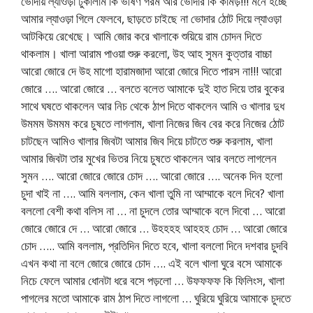
ভোদায় ল্যাওড়া ঢুকালাম কি ভীষণ গরম আর ভোদার কি কামড়!!! মনে হচ্ছে
আমার ল্যাওড়া গিলে ফেলবে, ছাড়তে চাইছে না ভোদার ঠোট দিয়ে ল্যাওড়া
আটকিয়ে রেখেছে। আমি জোর করে খালাকে শুয়িয়ে রাম চোদন দিতে
থাকলাম। খালা আরাম পাওয়া শুরু করলো, উহ আহ সুমন কুত্তার বাচ্চা
আরো জোরে দে উহ মাগো হারামজাদা আরো জোরে দিতে পারস না!!! আরো
জোরে …. আরো জোরে … বলতে বলেত আমাকে দুই হাত দিয়ে তার বুকের
সাথে ঘষতে থাকলেন আর নিচ থেকে ঠাপ দিতে থাকলেন আমি ও খালার দুধ
উমমম উমমম করে চুষতে লাগলাম, খালা নিজের জিব বের করে নিজের ঠোট
চাটছেন আমিও খালার জিবটা আমার জিব দিয়ে চাটতে শুরু করলাম, খালা
আমার জিবটা তার মুখের ভিতর নিয়ে চুষতে থাকলেন আর বলতে লাগলেন
সুমন …. আরো জোরে জোরে চোদ …. আরো জোরে …. অনেক দিন হলো
চুদা খাই না …. আমি বললাম, কেন খালা তুমি না আম্মাকে বলে দিবে? খালা
বললো বেশী কথা বলিস না … না চুদলে তোর আম্মাকে বলে দিবো … আরো
জোরে জোরে দে … আরো জোরে … উহহহহ আহহহ চোদ … আরো জোরে
চোদ ….. আমি বললাম, প্রতিদিন দিতে হবে, খালা বললো দিনে দশবার চুদবি
এখন কথা না বলে জোরে জোরে চোদ …. এই বলে খালা ঘুরে বসে আমাকে
নিচে ফেলে আমার ধোনটা ধরে বসে পড়লো … উফফফফ কি ফিলিংস, খালা
পাগলের মতো আমাকে রাম ঠাপ দিতে লাগলো … ঘুরিয়ে ঘুরিয়ে আমাকে চুদতে