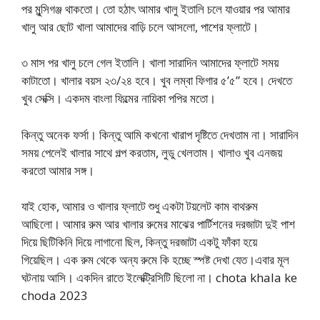
পর মুন্সিগঞ্জ থাকতো। তো হঠাৎ আমার খালু ইতালি চলে যাওয়ার পর আমার
খালু আর ছোট খালা আমাদের বাড়ি চলে আসলো, পাশের ফ্লাটে।
৩ মাস পর খালু চলে গেল ইতালি। খালা সারাদিন আমাদের ফ্লাটে সময়
কাটাতো। খালার বয়স ২৩/২৪ হবে। খুব লম্বা ফিগার ৫’৫” হবে। দেখতে
খুব সেক্সি। একদম বাংলা ফিল্মের নায়িকা পপির মতো।
কিন্তু অনেক ফর্সা। কিন্তু আমি কখনো খারাপ দৃষ্টিতে দেখতাম না। সারাদিন
সময় পেলেই খালার সাথে গল্প করতাম, লুডু খেলতাম। খালাও খুব এনজয়
করতো আমার সঙ্গ।
যাই হোক, আমার ও খালার ফ্লাটে শুধু একটা টয়লেট কাম বাথরুম
আছিলো। আমার রুম আর খালার রুমের মাঝের পার্টিশনের দরজাটা দুই পাশ
দিয়ে ছিটিকিনি দিয়ে লাগানো ছিল, কিন্তু দরজাটা একটু ফাঁকা হয়ে
গিয়েছিল। এক রুম থেকে অন্য রুমে কি হচ্ছে স্পষ্ট দেখা যেত।এবার মূল
ঘটনায় আসি। একদিন রাতে ইলেক্ট্রিসিটি ছিলো না। chota khala ke
choda 2023