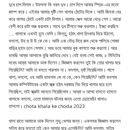
দুধে চাপ দিলাম। উফফফ কি নরম দুধ। চাপ দিলে আবার স্প্রিং-এর মতো
জাম্প করে। এইবার আমার দৃষ্টি গেল খালার ঠোটের দিকে। আমি জিহবা বের
করে খালার ঠোটে একটা চাটা দিলাম। আমার সেক্স আরো বেড়ে গেল। আরো
বেশী করে চাটা শুরু করলাম। সাথে দুধ টিপতে শুরু করলাম। ইচ্ছা করছিল
…. খালাকে এখনই চুদে ফেলি। কিন্তু, হঠাৎ খালা চিৎকার দিয়ে উঠলো,
বললো, উহ হু উ উ কে কে। আমি এক দৌড় দিয়ে রুম থেকে পালিয়ে সোজা
বাড়ির ছাদে চলে গেলাম। আর ভয়ে আমার বুক কাপতে শুরু করলো। আর
ভাবছি আব্বা আম্মাকে বুঝি জানিয়ে দেবে। যেই ভাবা সেই কাজ, ৫ মিনিটের
মধ্যে আব্বা আমাকে ডাক দিলেন। জিজ্ঞাস করলেন তুই কি তোর খালার ঘরে
গিয়েছিলি? আমি না বলতে পারলাম না। বললাম, হ্যাঁ গিয়েছিলাম। পাশে
খালা, বললো, ওহ আমি ভাবলাম কে না কে, কেন গিয়েছিলি? আমি বললাম
আমার কম্পিউটারের একটা স্ক্রু হঠাৎ দরজার নিচ দিয়ে খালার ঘরে চলে
গিয়েছিল, তাই স্ক্রুটা আনতে গিয়েছিলাম। আব্বা ও আম্মা হাসতে হাসতে
খালাকে বললো, এতো সামান্য ঘটনার জন্য এতো চেচামেচি! খালাও
হাসলো। chota khala ke choda 2023
খালা রাতে আমাকে ডাক দিলেন লুডু খেলার জন্য। একসময় জিজ্ঞাস করলেন
সত্যি করে বলতো তুই কেন আমার ঘরে এসেছিলি? আমি বললাম, সত্যি