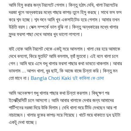
আমি হিসু করার জন্য টয়লেটে গেলাম। কিন্তু হঠাৎ দেখি, খালা টয়লেটের
দরজা খুলে অন্ধকারের মধ্যে পাছার কাপড় তুলে হিসু করছে। সাথে ফস ফস
করে শব্দ হচ্ছে। শব্দ শুনে আমি খুব একসাইটেড হয়ে গেলাম। আমার তখন
উঠতি বয়স। সেক্স সম্পর্কে ভাল বুঝি না। কিন্তু অন্ধকারের মধ্যে খালার
সুন্দর ফরসা পাছা দেখে আমার খুব ভালো লাগলো।
যাই হোক আমি টয়লেট থেকে একটু সরে আসলাম। খালা বের হয়ে আমাকে
দেখে বললো, কিরে মুতবি? আমি বললাম, হ্যাঁ মুতবো। এই বলে খালা চলে
গেল। আমি ঘরে এসে শুধু খালার ফরসা পাছার কথা ভাবতে থাকলাম। আবার
ভাবলাম … আপন খালা, ধুর ছাই, কি আজে বাজে চিন্তা করি। কিন্তু মন
তো মানে না।
Bangla Choti Kaki দুই কাকিমা কে চোদা
আমি অনেকক্ষণ শুধু খালার পাছার কথা চিন্তা করলাম। কিছুক্ষণ পর
ইলেক্ট্রিসিটি চলে আসলো। আমি আবার খালাকে দেখার জন্য আমাদের
পার্টিশনের দরজা দিয়ে উকি দিলাম। দেখি খালা শুয়ে টিভি দেখছেন আর পা
নাচাচ্ছেন। খালার বুকের কাপড় সরে গিয়েছে। খাটে শুয়ে থাকাতে দুধ দুইটা
একটু দেখা যাচ্ছে।