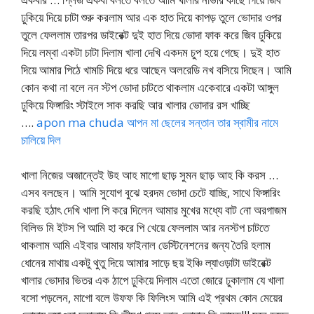
ঢুকিয়ে দিয়ে চাটা শুরু করলাম আর এক হাত দিয়ে কাপড় তুলে ভোদার ওপর
তুলে ফেললাম তারপর ডাইরেক্ট দুই হাত দিয়ে ভোদা ফাক করে জিব ঢুকিয়ে
দিয়ে লম্বা একটা চাটা দিলাম খালা দেখি একদম চুপ হয়ে গেছে। দুই হাত
দিয়ে আমার পিঠে খামচি দিয়ে ধরে আছেন অলরেডি নখ বসিয়ে দিছেন। আমি
কোন কথা না বলে নন স্টপ ভোদা চাটতে থাকলাম একেবারে একটা আঙ্গুল
ঢুকিয়ে ফিঙ্গারিং স্টাইলে সাক করছি আর খালার ভোদার রস খাচ্ছি
….
apon ma chuda আপন মা ছেলের সন্তান তার স্বামীর নামে
চালিয়ে দিল
খালা নিজের অজান্তেই উহ আহ মাগো ছাড় সুমন ছাড় আহ কি করস …
এসব বলছেন। আমি সুযোগ বুঝে হরদম ভোদা চেটে যাচ্ছি, সাথে ফিঙ্গারিং
করছি হঠাৎ দেখি খালা পি করে দিলেন আমার মুখের মধ্যে বাট নো অরগাজম
বিলিভ মি ইটস পি আমি হা করে পি খেয়ে ফেললাম আর ননস্টপ চাটতে
থাকলাম আমি এইবার আমার ফাইনাল ডেস্টিনেশনের জন্য তৈরি হলাম
ধোনের মাথায় একটু থুতু দিয়ে আমার সাড়ে ছয় ইঞ্চি ল্যাওড়াটা ডাইরেক্ট
খালার ভোদার ভিতর এক ঠাপে ঢুকিয়ে দিলাম এতো জোরে ঢুকালাম যে খালা
বসো পড়লেন, মাগো বলে উফফ কি ফিলিংস আমি এই প্রথম কোন মেয়ের