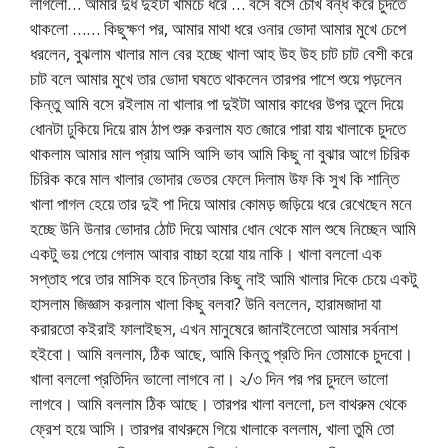
লাগলো… আমার দুধ দুইটা খামচে ধরে … বসে বসে চোখ বন্ধ করে চুদতে
থাকলো …… কিছুক্ষণ পর, আমার মাথা ধরে ওনার ভোদা আমার মুখে চেপে
ধরলেন, বুঝলাম খালার মাল বের হচ্ছে খালা আহ উহ উহ চাট চাট বেশী করে
চাট বলে আমার মুখে তার ভোদা ঘষতে থাকলেন তারপর পাশে শুয়ে পড়লেন
কিন্তু আমি বসে রইলাম না খালার পা দুইটা আমার কাধের উপর তুলে দিয়ে
ধোনটা ঢুকিয়ে দিয়ে রাম ঠাপ শুরু করলাম যত জোরে পারা যায় খালাকে চুদতে
থাকলাম আমার মাল প্রায় আসি আসি ভাব আমি কিছু না বুঝার আগে চিরিক
চিরিক করে মাল খালার ভোদার ভেতর ফেলে দিলাম উফ কি সুখ কি শান্তি
খালা পাগল হেয়ে তার দুই পা দিয়ে আমার কোমড় জড়িয়ে ধরে রেখেছেন মনে
হচ্ছে উনি উনার ভোদার ঠোট দিয়ে আমার ধোন থেকে মাল শুষে নিচ্ছেন আমি
একটু ভয় পেয়ে গেলাম আবার বাচ্চা হয়ো যায় নাকি। খালা বললো এক
সপ্তাহ পরে তার মাসিক হবে চিন্তার কিছু নাই আমি খালার দিকে চেয়ে একটু
হাসলাম জিজ্ঞাস করলাম খালা কিছু বলবা? উনি বললেন, হারামজাদা যা
করারতো কইরাই ফালাইছস, এখন মানুষেরে জানাইলেতো আমার সর্বনাশ
হইবো। আমি বললাম, ঠিক আছে, আমি কিন্তু প্রতি দিন তোমাকে চুদবো।
খালা বললো প্রতিদিন ভালো লাগবে না। ২/৩ দিন পর পর চুদলে ভালো
লাগবে। আমি বললাম ঠিক আছে। তারপর খালা বললো, চল বাথরুম থেকে
ফ্রেশ হয়ে আসি। তারপর বাথরুমে গিয়ে খালাকে বললাম, খালা তুমি তো