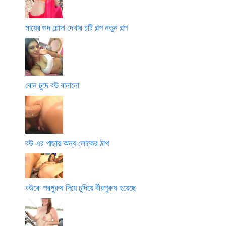
মায়ের গুদ চোদা দেখার চটি গল্প নতুন গল্প
বোন চুদে বউ বানানো
বউ এর পাছায় অন্য লোকের ঠাপ
বউকে পরপুরুষ দিয়ে চুদিয়ে বীরপুরুষ হয়েছে