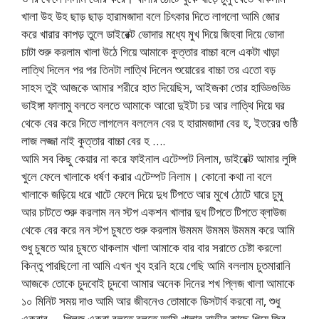
খালা উহ উহ ছাড় ছাড় হারামজাদা বলে চিৎকার দিতে লাগলো আমি জোর
করে খারার কাপড় তুলে ডাইরেক্ট ভোদার মধ্যে মুখ দিয়ে জিহবা দিয়ে ভোদা
চাটা শুরু করলাম খালা উঠে গিয়ে আমাকে কুত্তার বাচ্চা বলে একটা খাড়া
লাত্থি দিলেন পর পর তিনটা লাত্থি দিলেন শুয়োরের বাচ্চা তর এতো বড়
সাহস তুই আজকে আমার শরীরে হাত দিয়েছিস, আইজকা তোর হাড্ডিগুড্ডি
ভাইঙ্গা ফালামু বলতে বলতে আমাকে আরো দুইটা চর আর লাত্থি দিয়ে ঘর
থেকে বের করে দিতে লাগলেন বললেন বের হ হারামজাদা বের হ, ইতরের গুষ্ঠি
লাজ লজ্জা নাই কুত্তার বাচ্চা বের হ ….
আমি সব কিছু কেয়ার না করে ফাইনাল এটেম্পট নিলাম, ডাইরেক্ট আমার লুঙ্গি
খুলে ফেলে খালাকে ধর্ষণ করার এটেম্পট নিলাম। কোনো কথা না বলে
খালাকে জড়িয়ে ধরে খাটে ফেলে দিয়ে দুধ টিপতে আর মুখে ঠোটে ঘারে চুমু
আর চাটতে শুরু করলাম নন স্টপ একশন খালার দুধ টিপতে টিপতে ব্লাউজ
থেকে বের করে নন স্টপ চুষতে শুরু করলাম উমমম উমমম উমমম করে আমি
শুধু চুষতে আর চুষতে থাকলাম খালা আমাকে বার বার সরাতে চেষ্টা করলো
কিন্তু পারছিলো না আমি এখন খুব হরনি হয়ে গেছি আমি বললাম চুতমারানি
আজকে তোকে চুদবোই চুদবো আমার অনেক দিনের শখ প্লিজ খালা আমাকে
১০ মিনিট সময় দাও আমি আর জীবনেও তোমাকে ডিসটার্ব করবো না, শুধু
একবার … প্লিজ একবা বলতে বলতে আমি খালার নাভীর কাছে গিয়ে জিব