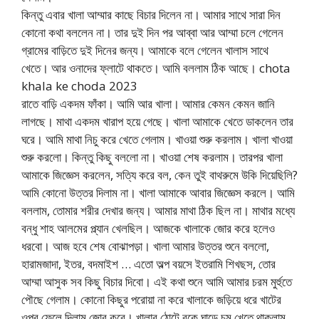
কিন্তু এবার খালা আম্মার কাছে বিচার দিলেন না। আমার সাথে সারা দিন
কোনো কথা বললেন না। তার দুই দিন পর আব্বা আর আম্মা চলে গেলেন
গ্রামের বাড়িতে দুই দিনের জন্য। আমাকে বলে গেলেন খালাস সাথে
খেতে। আর ওনাদের ফ্লাটে থাকতে। আমি বললাম ঠিক আছে। chota
khala ke choda 2023
রাতে বাড়ি একদম ফাঁকা। আমি আর খালা। আমার কেমন কেমন জানি
লাগছে। মাথা একদম খারাপ হয়ে গেছে। খালা আমাকে খেতে ডাকলেন তার
ঘরে। আমি মাথা নিচু করে খেতে গেলাম। খাওয়া শুরু করলাম। খালা খাওয়া
শুরু করলো। কিন্তু কিছু বললো না। খাওয়া শেষ করলাম। তারপর খালা
আমাকে জিজ্ঞেস করলেন, সত্যি করে বল, কেন তুই বাথরুমে উকি দিয়েছিলি?
আমি কোনো উত্তর দিলাম না। খালা আমাকে আবার জিজ্ঞেস করলে। আমি
বললাম, তোমার শরীর দেখার জন্য। আমার মাথা ঠিক ছিল না। মাথার মধ্যে
বন্ধু শাহ আলমের প্ল্যান খেলছিল। আজকে খালাকে জোর করে হলেও
ধরবো। আজ হবে শেষ বোঝাপড়া। খালা আমার উত্তর শুনে বললো,
হারামজাদা, ইতর, বদমাইশ … এতো অল্প বয়সে ইতরামি শিখছস, তোর
আম্মা আসুক সব কিছু বিচার দিবো। এই কথা শুনে আমি আমার চরম মুর্হুতে
পৌছে গেলাম। কোনো কিছুর পরোয়া না করে খালাকে জড়িয়ে ধরে খাটের
ওপর ফেলে দিলাম জোর করে। খালার ঠোটে বুকে ঘাড়ে চুমু খেতে থাকলাম