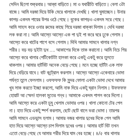
সেদিন ছিলো শুক্রবার। আব্বা বাড়িতে। মা ও যথারীতি বাড়িতে। বেলা ৩টা
বাজে। আমি দরজা দিয়ে উকি মেরে খালাকে দেখছি। খালা ঘুমাচ্ছেন। উনার
কাপড় একদম পায়ের উপর ওঠে গেছে। বুকের কাপড়ও একদম সরে গেছে।
আমি সাহস করে ওনার রুমের কাছে গিয়ে দরজা ধাক্কা দিলাম। দেখি দরজা
লক করা না। আমি আস্তে আস্তে এক পা দুই পা করে ঘরে ঢুকে গেলাম।
আস্তে করে খাটের পাশে বসে গেলাম। দিখি আমার সামনে খালার নগ্ন
শরীর। বড় বড় দুইটা দুধ …. আকাশের দিকে তাক করানো। আমি নিচে গিয়
আস্তে করে খালার পেটিকোটটা হালকা করে একটু একটু করে তুলতে
থাকলাম। আমার হার্টবিট অনেক বেড়ে গেছে। মনে হচ্ছে হার্টটা এক লাফ
দিয়ে বেড়িয়ে যাবে। বাট কন্ট্রোল করলাম। আস্তে আস্তে একেবারে ভোদা
পর্যন্ত তুলে ফেললাম। ওফফফফ কি সুন্দর ফোলা একটা ভোদা দেখে আমার
খুব সাক করতে ইচ্ছা করলো, আমি নাক দিয়ে একটু ঘ্রান নিলাম। উফফফফ
হোয়াট আ স্মেল! হালকা মুতের গন্ধ। আমাকে একদম পাগল করে দিলো।
আমি আস্তে করে একটা চুমু খেলাম ভোদার ওপর। খালা কোনো টের পেল
না। হাত দিয়ে একটু ষ্পর্শ করলাম, ছোট ছোট বালে ভরা ভোদা। তারপর
আমি সামনে এডভান্স হলাম। আমার নজর খালার দুধের দিকে গেল আমি
হাত দিয়ে আস্তে আস্তে চাপ দিলাম দুধের ওপর। আমার হার্ট বিট তখন
এতো বেড়ে গেছে যে আমার শরীর দিয়ে ঘাম বের হচ্ছে। ৪/৫ বার খালার