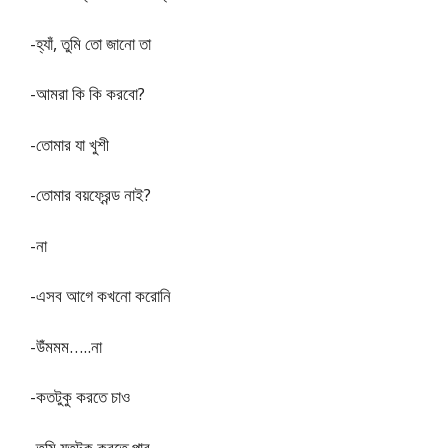
-হ্যাঁ, তুমি তো জানো তা
-আমরা কি কি করবো?
-তোমার যা খুশী
-তোমার বয়ফ্রেন্ড নাই?
-না
-এসব আগে কখনো করোনি
-উঁমমম…..না
-কতটুকু করতে চাও
-তুমি যতটুকু করতে পার