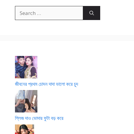
ছে
ক
ক
র
Search
রে
মা
মা
for:
পা
গী
য়ে
ছা
চে
র
য়
টে
ব্রা
ঠা
খে
পে
প
ল
ন্টি
জীবনের প্রথম চোদন দাদা ভালো করে চুদ
প্লিজ দাও ভোদার ফুটা বড় করে