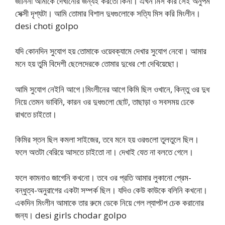
জানিনা আমাকে দেখানোর জন্যই করতো কিনা। এখন মিস করি সেই অনুপম
সেক্সী দৃশ্যটা। আমি তোমার বিশাল দুধগুলোকে সত্যি মিস করি মিংলীন।
desi choti golpo
যদি কোনদিন সুযোগ হয় তোমাকে ওয়েবক্যামে দেখার সুযোগ নেবো। আমার
মনে হয় তুমি বিদেশী ছেলেদেরকে তোমার দুধের শো দেখিয়েছো।
আমি সুযোগ নেইনি আগে।মিংলীনের আগে কিমি ছিল ওখানে, কিন্তু ওর দুধ
নিয়ে তেমন ভাবিনি, কারন ওর দুধগুলো ছোট, তাছাড়া ও সবসময় ঢেকে
রাখতে চাইতো।
কিমির স্তন ছিল কমলা সাইজের, তবে মনে হয় ওরগুলো তুলতুলে ছিল।
ফলে অতটা বেরিয়ে আসতে চাইতো না। দেখাই যেত না বলতে গেলে।
ফলে কামনাও জাগেনি কখনো। তবে ওর প্রতি আমার লুকানো প্রেম-
বন্ধুত্ব-অনুরাগের একটা সম্পর্ক ছিল। যদিও কেউ কাউকে বলিনি কখনো।
একদিন মিংলীন আমাকে তার রুমে ডেকে নিয়ে গেল ল্যাপটপ চেক করানোর
জন্য। desi girls chodar golpo