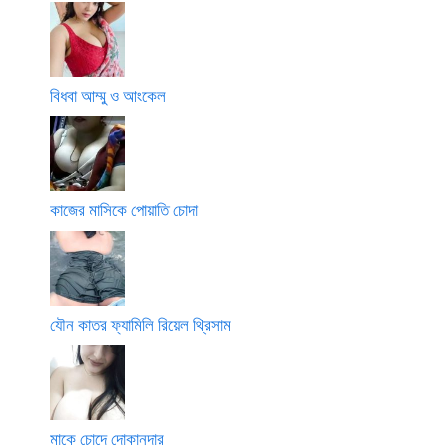
বিধবা আম্মু ও আংকেল
কাজের মাসিকে পোয়াতি চোদা
যৌন কাতর ফ্যামিলি রিয়েল থ্রিসাম
মাকে চোদে দোকানদার