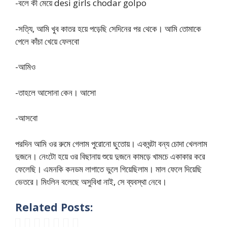
-বলে কী মেয়ে desi girls chodar golpo
-সত্যি, আমি খুব কাতর হয়ে পড়েছি সেদিনের পর থেকে। আমি তোমাকে
পেলে কাঁচা খেয়ে ফেলবো
-আমিও
-তাহলে আসোনা কেন। আসো
-আসবো
পরদিন আমি ওর রুমে গেলাম পুরোনো ছুতোয়। একঘন্টা বন্য চোদা খেললাম
দুজনে। নেংটো হয়ে ওর বিছানায় শুয়ে দুজনে কামড়ে খামচে একাকার করে
ফেলেছি। এমনকি কনডম লাগাতে ভুলে গিয়েছিলাম। মাল ফেলে দিয়েছি
ভেতরে। মিংলিন বলেছে অসুবিধা নাই, সে ব্যবস্থা নেবে।
Related Posts: