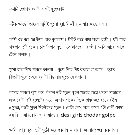
-আমি তোমার ব্রা টা একটু ছুতে চাই।
-ঠিক আছে, তাহলে তুমিই খুলো ব্রা, মিংলীন আমার কাছে এল।
আমি ওর ব্রা এর উপর হাত বুলালাম। টাইট করে বাধা স্তন দুটো। দুই হাত
রাখলাম দুটি বুকে। চাপ দিলাম মৃদু। সে হাসছে। রাজী। আমি আরো কাছে
টেনে নিলাম।
পুরো হাত দিয়ে খামচে ধরলাম। মুঠো দিয়ে পিষ্ট করতে লাগলাম। ব্রা’র
ফিতাটা খুলে ফেলে ব্রা টা বিছানায় ছুড়ে ফেললাম।
আমার সামনে ঝুপ করে বিশাল দুটি স্তন ঝুলে পড়তে গিয়ে থমকে দাড়ালো
এবং বোটা দুটি বুলেটের মতো আমার নাকের দিকে তাক করে চেয়ে রইল।
সুন্দর, বড়ই সুন্দর মিংলীনের স্তন। বোটা দেখে মনে হলো এটা বেশী চোষা
মা
হয় নি। আনকোড়া ভাব আছে। desi girls chodar golpo
আমি নগ্ন স্তন দুটি মুঠো করে ধরলাম আবার। কচলাতে শুরু করলাম।