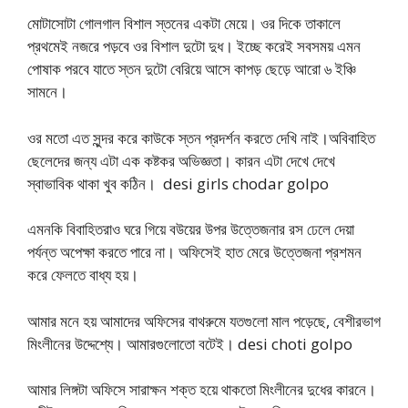
মোটাসোটা গোলগাল বিশাল স্তনের একটা মেয়ে। ওর দিকে তাকালে
প্রথমেই নজরে পড়বে ওর বিশাল দুটো দুধ। ইচ্ছে করেই সবসময় এমন
পোষাক পরবে যাতে স্তন দুটো বেরিয়ে আসে কাপড় ছেড়ে আরো ৬ ইঞ্চি
সামনে।
ওর মতো এত সুন্দর করে কাউকে স্তন প্রদর্শন করতে দেখি নাই।অবিবাহিত
ছেলেদের জন্য এটা এক কষ্টকর অভিজ্ঞতা। কারন এটা দেখে দেখে
স্বাভাবিক থাকা খুব কঠিন। desi girls chodar golpo
এমনকি বিবাহিতরাও ঘরে গিয়ে বউয়ের উপর উত্তেজনার রস ঢেলে দেয়া
পর্যন্ত অপেক্ষা করতে পারে না। অফিসেই হাত মেরে উত্তেজনা প্রশমন
করে ফেলতে বাধ্য হয়।
আমার মনে হয় আমাদের অফিসের বাথরুমে যতগুলো মাল পড়েছে, বেশীরভাগ
মিংলীনের উদ্দেশ্যে। আমারগুলোতো বটেই। desi choti golpo
আমার লিঙ্গটা অফিসে সারাক্ষন শক্ত হয়ে থাকতো মিংলীনের দুধের কারনে।