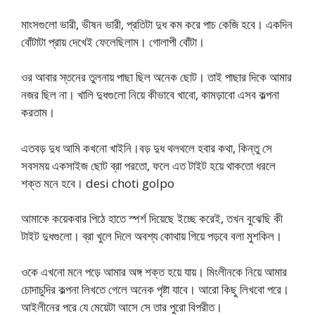
মাংসগুলো ভারী, ভীষন ভারী, প্রতিটা দুধ কম করে পাচ কেজি হবে। একদিন
বোঁটাটা প্রায় দেখেই ফেলেছিলাম। গোলাপী বোঁটা।
ওর আবার স্তনের তুলনায় পাছা ছিল অনেক ছোট। তাই পাছার দিকে আমার
নজর ছিল না। খালি দুধগুলো নিয়ে কীভাবে খাবো, কামড়াবো এসব কল্পনা
করতাম।
এতবড় দুধ আমি কখনো খাইনি।বড় দুধ থলথলে হবার কথা, কিন্তু সে
সবসময় একসাইজ ছোট ব্রা পরতো, ফলে এত টাইট হয়ে থাকতো ধরলে
শক্ত মনে হবে। desi choti golpo
আমাকে কয়েকবার পিঠে হাতে স্পর্শ দিয়েছে ইচ্ছে করেই, তখন বুঝেছি কী
টাইট দুধগুলো। ব্রা খুলে দিলে অবশ্য কোথায় গিয়ে পড়বে বলা মুশকিল।
ওকে এখনো মনে পড়ে আমার অঙ্গ শক্ত হয়ে যায়। মিংলীনকে নিয়ে আমার
চোদাচুদির কল্পনা লিখতে গেলে অনেক পৃষ্টা যাবে। আরো কিছু লিখবো পরে।
আইলীনের পরে যে মেয়েটা আসে সে তার পুরো বিপরীত।