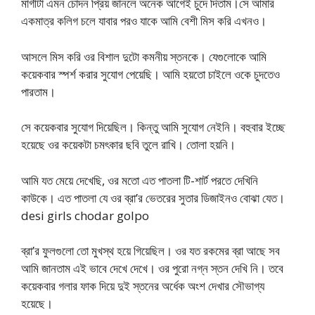
মাগীটা এমন চোদন প্রিয় জানলে অনেক আগেই চুদে দিতাম।সে আমার
একমাত্র কলিগ চলে যাবার পরও যাকে আমি বেশী মিস করি এখনও।
আসলে মিস করি ওর বিশাল দুটো কমনীয় স্তনকে। যেগুলোকে আমি
কয়েকবার স্পর্শ করার সুযোগ পেয়েছি। আমি হয়তো চাইলে ওকে চুদতেও
পারতাম।
সে কয়েকবার সুযোগ দিয়েছিল। কিন্তু আমি সুযোগ নেইনি। বহুবার ইচ্ছে
হয়েছে ওর কয়েকটা চমৎকার ছবি তুলে রাখি। তোলা হয়নি।
আমি যত মেয়ে দেখেছি, ওর মতো এত পাতলা টি-শার্ট পরতে দেখিনি
কাউকে। এত পাতলা যে ওর ব্রা’র ভেতরের সুতার ডিজাইনও বোঝা যেত।
desi girls chodar golpo
ব্রা’র ফুলগুলো তো মুখস্থ হয়ে গিয়েছিল। ওর যত রকমের ব্রা আছে সব
আমি জানতাম এই ভাবে দেখে দেখে। ওর পুরো নগ্ন স্তন দেখি নি। তবে
কয়েকবার গলার ফাক দিয়ে দুই স্তনের অর্ধেক অংশ দেখার সৌভাগ্য
হয়েছে।