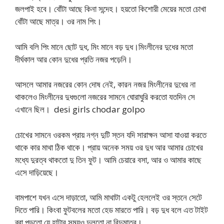
জলপাই হবে। বোঁটা আছে কিনা সন্দেহ। হয়তো কিশোরী মেয়ের মতো চোখা
বোঁটা আছে মাত্র। ওর নাম পিং।
আমি বলি পিং মানে ছোট দুধ, মিং মানে বড় দুধ।মিংলীনের দুধের মতো
দীর্ঘকাল আর কোন দুধের প্রতি নজর পড়েনি।
আসলে আমার নজরের কোন দোষ নেই, কারন নজর মিংলীনের দুধের না
থাকলেও মিংলীনের দুধগুলো নজরের সামনে ঘোরাঘুরি করতো যতদিন সে
এখানে ছিল। desi girls chodar golpo
চোখের সামনে ওরকম প্রায় নগ্ন দুটি স্তন যদি সারাক্ষন আসা যাওয়া করতে
থাকে কার মাথা ঠিক থাকে। প্রায় অনেক সময় ওর দুধ আর আমার চোখের
মধ্যে দুরত্ব থাকতো দু তিন ফুট। আমি চেয়ারে বসা, আর ও আমার কাছে
এসে দাড়িয়েছে।
বামপাশে যখন এসে দাড়াতো, আমি মাথাটা একটু হেললেই ওর স্তনে সেটে
দিতে পারি। কিংবা ফুটবলের মতো হেড মারতে পারি। বড় দুধ বলে এত টাইট
ব্রা পড়তো যে হাটার সময়ও দুলতো না বিন্দুমাত্র।