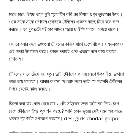
মাঝে মাঝে ইচ্ছে হলো ঘুষি প্রাকটিস করি ওর বিশাল দুগ্ধ ভান্ডারের উপর।
ওকে মাঝে মাঝে দেখতাম চেয়ারকে টেবিলের একদম কাছে নিয়ে বসে কাজ
করছে। ওর বুকদুটো শরীরের সামনে প্রায় ছ ইঞ্চি সামনে এগিয়ে থাকে।
ওভাবে বসার ফলে দুধগুলো টেবিলের কানার সাথে চেপে থাকে। সম্ভবতঃ ও
এই চাপটা উপভোগ করে। কারন প্রায়ই ওকে এভাবে বসে কাজ করতে
দেখতাম।
টেবিলের সাথে ঠেসে ধরা স্তন দুটো টেবিলের কানায় লেগে উপর নীচে দুভাগে
ভাজ হয়ে থাকতো। আবার কখনো দেখতাম স্তন দুটো সে সরাসরি টেবিলের
উপরে রেখেই কাজ করছে।
চিন্তা করা যায় কোন মেয়ে তার ৩৮ডি সাইজের স্তন দুটো ব্রা দিয়ে চেপে
রেখে টেবিলের উপর প্রদর্শন করছে? আমি কোন ছুতায় সেই সময় ওর কাছে
থাকলে ব্যাপারটা উপভোগ করতাম। desi girls chodar golpo