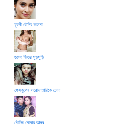
যুবতী বৌদির কামনা
গুদের ভিতর সুড়সুড়ি
ফেসবুকের বারোভাতারিকে চোদা
বৌদির সোনায় আদর