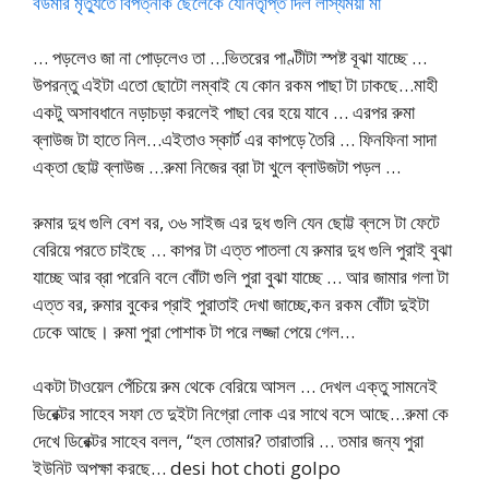
বউমার মৃত্যুতে বিপত্নীক ছেলেকে যৌনতৃপ্তি দিল লাস্যময়ী মা
… পড়লেও জা না পোড়লেও তা …ভিতরের পাণ্টীটা স্পষ্ট বূঝা যাচ্ছে …
উপরন্তু এইটা এতো ছোটো লম্বাই যে কোন রকম পাছা টা ঢাকছে…মাহী
একটু অসাবধানে নড়াচড়া করলেই পাছা বের হয়ে যাবে … এরপর রুমা
ব্লাউজ টা হাতে নিল…এইতাও স্কার্ট এর কাপড়ে তৈরি … ফিনফিনা সাদা
এক্তা ছোট্ট ব্লাউজ …রুমা নিজের ব্রা টা খুলে ব্লাউজটা পড়ল …
রুমার দুধ গুলি বেশ বর, ৩৬ সাইজ এর দুধ গুলি যেন ছোট্ট ব্লসে টা ফেটে
বেরিয়ে পরতে চাইছে … কাপর টা এত্ত পাতলা যে রুমার দুধ গুলি পুরাই বুঝা
যাচ্ছে আর ব্রা পরেনি বলে বোঁটা গুলি পুরা বুঝা যাচ্ছে … আর জামার গলা টা
এত্ত বর, রুমার বুকের প্রাই পুরাতাই দেখা জাচ্ছে,কন রকম বোঁটা দুইটা
ঢেকে আছে। রুমা পুরা পোশাক টা পরে লজ্জা পেয়ে গেল…
একটা টাওয়েল পেঁচিয়ে রুম থেকে বেরিয়ে আসল … দেখল এক্তু সামনেই
ডিরেক্টর সাহেব সফা তে দুইটা নিগ্রো লোক এর সাথে বসে আছে…রুমা কে
দেখে ডিরেক্টর সাহেব বলল, “হল তোমার? তারাতারি … তমার জন্য পুরা
ইউনিট অপক্ষা করছে… desi hot choti golpo