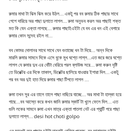
রুমার মাথা টা ঝিম ঝিম করে উঠল… একটু পর বব রুমার ঠিক পাছার সাথে
গেশে দারিয়ে অর পাছা দুলাতে লাগল… রুমা অনুভব করল অর পাছাই শক্ত
মত কি যেন এক্তা লাগছে… রুমার পাছাইএইটা যে বব এর ধন এই বেপারে
রুমার কোন সন্দেহ রইল না…
বব কোমর দোলানর সাথে সাথে যেন গুতাচ্ছে ধন টা দিয়ে… অন্ন দিকে
মারলি রুমার সামনে দিকে এসে বুকে মুখ ঘশ্তে লাগ্ল…এত জরে জরে ঘশ্তে
লাগল যে রুমার দুধ এর বোঁটা বেরিয়ে পরল ব্লাউজ সরে… রুমা করুন দৃষ্টি
তে ডিরেক্টর এর দিকে তাকাল, ডিরেক্টর ছালিয়ে যাওয়ার ইশারা দিল… একটু
পর বব অর দুই হাত দিয়ে রুমার পাছা টিপতে লাগল …
রুমা তখন সুর এর তালে তালে পাছা নাছিয়ে যাচ্ছে… অর মাথা টা হাল্কা হয়ে
গাছে…বব আস্তে করে কখন জানি রুমার স্কার্ট টা খুলে ফেলে দিল… এত
গুলি লকের সামনে রুমা এখন মাত্র এক্তা পাতলা নেট এর প্যান্টি পরে পাছা
দুলাতে লাগ্ল… desi hot choti golpo
এর মদ্ধেই অর পাছার দুইটা দাবনাই বেরিয়ে পরেছে, বব আরামসে দুইটা