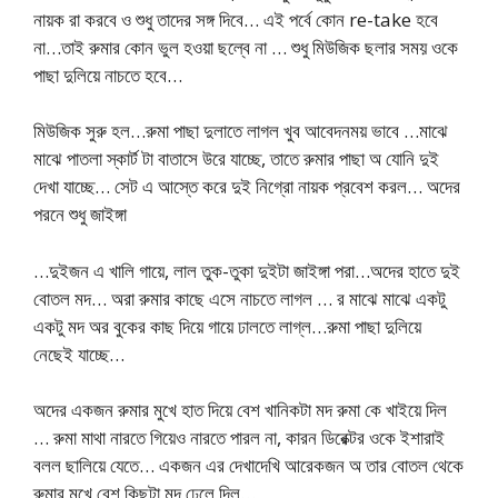
নায়ক রা করবে ও শুধু তাদের সঙ্গ দিবে… এই পর্বে কোন re-take হবে
না…তাই রুমার কোন ভুল হওয়া ছল্বে না … শুধু মিউজিক ছলার সময় ওকে
পাছা দুলিয়ে নাচতে হবে…
মিউজিক সুরু হল…রুমা পাছা দুলাতে লাগল খুব আবেদনময় ভাবে …মাঝে
মাঝে পাতলা স্কার্ট টা বাতাসে উরে যাচ্ছে, তাতে রুমার পাছা অ যোনি দুই
দেখা যাচ্ছে… সেট এ আস্তে করে দুই নিগ্রো নায়ক প্রবেশ করল… অদের
পরনে শুধু জাইঙ্গা
…দুইজন এ খালি গায়ে, লাল তুক-তুকা দুইটা জাইঙ্গা পরা…অদের হাতে দুই
বোতল মদ… অরা রুমার কাছে এসে নাচতে লাগল … র মাঝে মাঝে একটু
একটু মদ অর বুকের কাছ দিয়ে গায়ে ঢালতে লাগ্ল…রুমা পাছা দুলিয়ে
নেছেই যাচ্ছে…
অদের একজন রুমার মুখে হাত দিয়ে বেশ খানিকটা মদ রুমা কে খাইয়ে দিল
… রুমা মাথা নারতে গিয়েও নারতে পারল না, কারন ডিরেক্টর ওকে ইশারাই
বলল ছালিয়ে যেতে… একজন এর দেখাদেখি আরেকজন অ তার বোতল থেকে
রুমার মুখে বেশ কিছুটা মদ ঢেলে দিল…