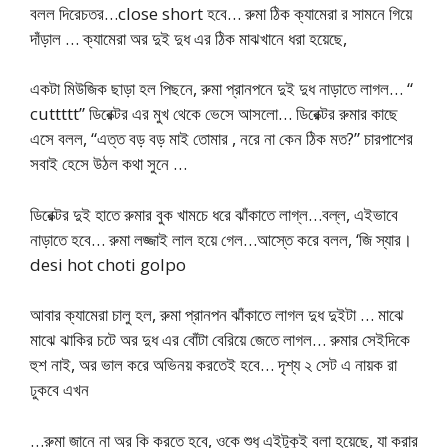
বলল দিরেচতর…close short হবে… রুমা ঠিক ক্যামেরা র সামনে গিয়ে
দাঁড়াল … ক্যামেরা অর দুই দুধ এর ঠিক মাঝখানে ধরা হয়েছে,
একটা মিউজিক ছাড়া হল পিছনে, রুমা প্রানপনে দুই দুধ নাড়াতে লাগল… “
cuttttt” ডিরেক্টর এর মুখ থেকে ভেসে আসলো… ডিরেক্টর রুমার কাছে
এসে বলল, “এত্ত বড় বড় মাই তোমার , নরে না কেন ঠিক মত?” চারপাশের
সবাই হেসে উঠল কথা সুনে …
ডিরেক্টর দুই হাতে রুমার বুক খামচে ধরে ঝাঁকাতে লাগ্ল…বল্ল, এইভাবে
নাড়াতে হবে… রুমা লজ্জাই লাল হয়ে গেল…আস্তে করে বলল, ‘জি স্যার।
desi hot choti golpo
আবার ক্যামেরা চালু হল, রুমা প্রানপন ঝাঁকাতে লাগল দুধ দুইটা … মাঝে
মাঝে ঝাকির চটে অর দুধ এর বোঁটা বেরিয়ে জেতে লাগল… রুমার সেইদিকে
হুশ নাই, অর ভাল করে অভিনয় করতেই হবে… দৃশ্য ২ সেট এ নায়ক রা
ঢুকবে এখন
…রুমা জানে না অর কি করতে হবে, ওকে শুধু এইটুকুই বলা হয়েছে, যা করার