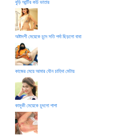
বুড়ি আন্টির কচি ভাতার
অষ্টাদশী মেয়েকে চুদে সতি পর্দা ছিড়লো বাবা
কাজের মেয়ে আমার যৌন চাহিদা মেটায়
কামুকী মেয়েকে চুদলো পাপা