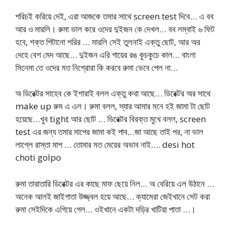
পরিচই করিয়ে দেই, এরা আজকে তমার সাথে screen test দিবে… এ বব
আর ও মারলি। রুমা ভাল করে ওদের দুইজন কে দেখল… বব লম্বাই ৬ ফিট
হবে, শক্ত পিটানো শরির … মারলি সেই তুলনাই এক্তু ছোট, আর অর
দেহে বেশ মেদ আছে… দুইজন এরি গায়ের রঙ কুচকুচে কাল… বাংলা
সিনেমা তে ওদের মত নিগ্রোরা কি করবে রুমা ভেবে পেল না…
অ ডিরেক্টর সাহেব কে ইশারাই বলল এক্তু কথা আছে… ডিরেক্টর অর সাথে
make up রুম এ এল। রুমা বলল, স্যার আমার মনে হই জামা টা ছোট
হয়েছে…খুব tight আর ছোট … ডিরেক্টর বিরক্ত মুখে বলল, screen
test এর জন্য তমার মাপের জামা কই পাব…জা আছে তাই পর, না ভাল
লাগ্লে রাস্তা মাপ … তোমার মত মেয়ের অভাব নাই…. desi hot
choti golpo
রুমা তারাতারি ডিরেক্টর এর কাছে মাফ ছেয়ে নিল… অ বেরিয়ে এল উঠানে …
অনেক আলই জাইগাতা উজ্জ্বল হয়ে আছে… ক্যামেরা জেইখানে সেট করা
রুমা সেইদিকে এগিয়ে গেল… ওইখানে একটা দড়ির খাটিয়া পাতা …।