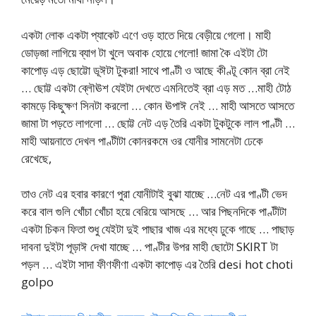
একটা লোক একটা প্যাকেট এণে ওড় হাতে দিয়ে বেড়ীয়ে গেলো। মাহী
ডোড়জা লাগিয়ে ব্যাগ টা খুলে অবাক হোয়ে গেলো! জামা কৈ এইটা টো
কাপোড় এড় ছোট্টো ডূঈটা টুকরা! সাথে পাণ্টী ও আছে কীণ্টূ কোন ব্রা নেই
… ছোট্ট একটা ব্লৌঊশ যেইটা দেখতে এমনিতেই ব্রা এড় মত …মাহী টোঠ
কামড়ে কিছুক্ষণ সিনটা করলো … কোন ঊপাঈ নেই … মাহী আসতে আসতে
জামা টা পড়তে লাগলো … ছোট্ট নেট এড় তৈরি একটা টুকটুকে লাল পাণ্টী …
মাহী আয়নাতে দেখল পাণ্টীটা কোনরকমে ওর যোনীর সামনেটা ঢেকে
রেখেছে,
তাও নেট এর হবার কারণে পুরা যোনীটাই বুঝা যাচ্ছে …নেট এর পাণ্টী ভেদ
করে বাল গুলি খোঁচা খোঁচা হয়ে বেরিয়ে আসছে … আর পিছনদিকে পাণ্টীটা
একটা চিকন ফিতা শুধু যেইটা দুই পাছার খাজ এর মধ্যে ঢুকে গাছে … পাছাড়
দাবনা দুইটা পূড়াঈ দেখা যাচ্ছে … পাণ্টীর উপর মাহী ছোটো SKIRT টা
পড়ল … এইটা সাদা ফীণফীণা একটা কাপোড় এর তৈরি desi hot choti
golpo