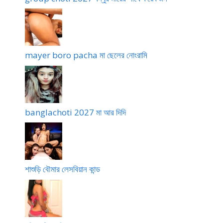
mayer boro pacha মা ছেলের নোংরামি
banglachoti 2027 মা আর দিদি
শাশুড়ি বৌমার লেসবিয়ান কান্ড