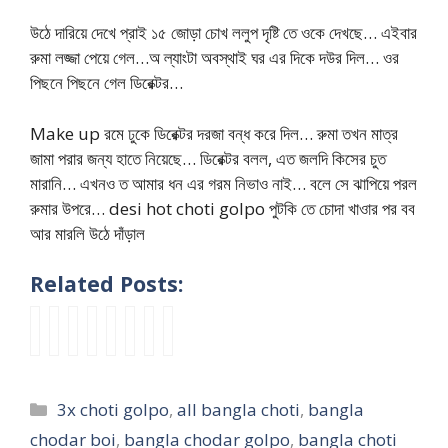
উঠে দারিয়ে দেখে প্রাই ১৫ জোড়া চোখ ললুপ দৃষ্টি তে ওকে দেখছে… এইবার
রুমা লজ্জা পেয়ে গেল…অ ল্যাংটা অবস্থাই ঘর এর দিকে দউর দিল… ওর
পিছনে পিছনে গেল ডিরেক্টর…
Make up রমে ঢুকে ডিরেক্টর দরজা বন্ধ করে দিল… রুমা তখন মাত্র
জামা পরার জন্য হাতে নিয়েছে… ডিরেক্টর বলল, এত জলদি কিসের চুত
মারানি… এখনও ত আমার ধন এর গরম নিভাও নাই… বলে সে ঝাপিয়ে পরল
রুমার উপরে… desi hot choti golpo পুটকি তে চোদা খাওার পর বব
আর মারলি উঠে দাঁড়াল
Related Posts:
মা
p
মা
জো
b
মে
b
n
মী
u
গী
র
a
সে
a
e
র
t
র
ক
n
র
s
w
পু
k
এ
রে
g
বু
o
c
Categories
3x choti golpo
,
all bangla choti
,
bangla
ট
i
ত
খা
l
য়া
r
h
কি
m
ব
টে
a
র
r
o
chodar boi
,
bangla chodar golpo
,
bangla choti