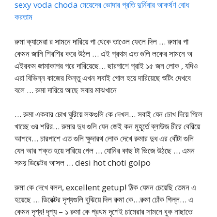
sexy voda choda মেয়েদের ভোদার প্রতি দুর্নিবার আকর্ষণ বোধ
করতাম
রুমা ক্যামেরা র সামনে দারিয়ে গা থেকে তাওেল ফেলে দিল … রুমার গা
কেমন জানি শিরশির করে উঠল … এই প্রথম এত গুলি লকের সামনে অ
এইরকম জামাকাপর পরে দারিয়েছে… ছারপাশে প্রাই ১৫ জন লোক , যদিও
এরা বিভিন্ন কাজের কিন্তু এখন সবাই গোল হয়ে দারিয়েছে শুটিং দেখবে
বলে … রুমা দারিয়ে আছে সবার মাঝখানে
… রুমা একবার চোখ ঘুরিয়ে লকগুলি কে দেখল… সবাই যেন চোখ দিয়ে গিলে
খাচ্ছে ওর শরির… রুমার দুধ গুলি যেন জেই কন মুহূর্তে ব্লাউজ চীরে বেরিয়ে
আশবে… চারপাশে এত গুলি ক্ষুদারথ লোক দেখে রুমার দুধ এর বোঁটা গুলি
যেন আর শক্ত হয়ে দারিয়ে গেল … যোনির কাছ টা ভিজে উঠছে … এমন
সময় ডিরেক্টর আসল … desi hot choti golpo
রুমা কে দেখে বলল, excellent getup! ঠিক যেমন চেয়েছি তেমন এ
হয়েছে … ডিরেক্টর দৃশ্যগুলি বুঝিয়ে দিল রুমা কে…রুমা ঢোঁক গিল্ল… এ
কেমন দৃশ্য! দৃশ্য – ১ রুমা কে প্রথম দৃশেই চামেরার সামনে বুক নাছাতে