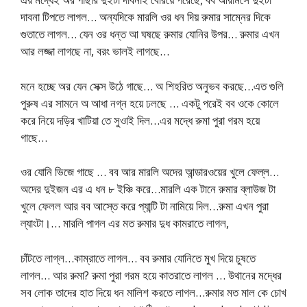
দাবনা টিপতে লাগল… অন্যদিকে মারলি ওর ধন দিয় রুমার সাম্নের দিকে
গুতাতে লাগল… যেন ওর ধন্ত আ ঘষছে রুমার যোনির উপর… রুমার এখন
আর লজ্জা লাগছে না, বরং ভালই লাগছে…
মনে হচ্ছে অর যেন সেক্স উঠে গাছে… অ শিহরিত অনুভব করছে…এত গুলি
পুরুষ এর সামনে অ আধা নগ্ন হয়ে ঢলছে … একটু পরেই বব ওকে কোলে
করে নিয়ে দড়ির খাটিয়া তে সুওাই দিল…এর মদ্ধে রুমা পুরা গরম হয়ে
গাছে…
ওর যোনি ভিজে গাছে … বব আর মারলি অদের আন্ডারওয়ের খুলে ফেল্ল…
অদের দুইজন এর এ ধন ৮ ইঞ্চি করে…মারলি এক টানে রুমার ব্লাউজ টা
খুলে ফেলল আর বব আস্তে করে প্যান্টি টা নামিয়ে দিল…রুমা এখন পুরা
ল্যাংটা।… মারলি পাগল এর মত রুমার দুধ কামরাতে লাগল,
চাঁটতে লাগ্ল…কাম্রাতে লাগল… বব রুমার যোনিতে মুখ দিয়ে চুষতে
লাগল… আর রুমা? রুমা পুরা গরম হয়ে কাতরাতে লাগল … উথানের মদ্ধের
সব লোক তাদের হাত দিয়ে ধন মালিশ করতে লাগল…রুমার মত মাল কে চোখ