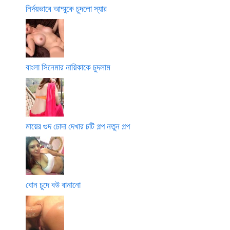
নির্দয়ভাবে আম্মুকে চুদলো স্যার
বাংলা সিনেমার নায়িকাকে চুদলাম
মায়ের গুদ চোদা দেখার চটি গল্প নতুন গল্প
বোন চুদে বউ বানানো