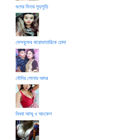
গুদের ভিতর সুড়সুড়ি
ফেসবুকের বারোভাতারিকে চোদা
বৌদির সোনায় আদর
বিধবা আম্মু ও আংকেল