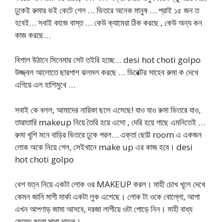
ঢুকেই রুমার ভই কেটে গেল … ভিতরে অনেক মানুষ … প্রাই ১৫ জন ত
হবেই… সবাই কাজে বাস্ত … কেউ ক্যামেরা ঠিক করছে , কেউ অন্য কন
কাজ করছে…
বিশাল উঠানে সিনেমার সেট তইরি হচ্ছে… desi hot choti golpo
উজ্জ্বল আলোতে ছারপাশ ঝলমল করছে … ডিরেক্টর সাহেব রুমা ক দেখে
এগিয়ে এল হাশিমুখে …
সবাই কে বলল, আমাদের নায়িকা ছলে এসেছে! যাও যাও রুমা ভিতরে যাও,
তারাতারি makeup নিয়ে তৈরি হয়ে এসো , দেরি হয়ে গাছে এমনিতেই …
রুমা খুশি মনে বাড়ির ভিতরে ঢুকে পরল… এক্তা ছোট্ট room এ একজন
লোক অকে নিয়ে গেল, সেইখানে make up এর কাজ হবে। desi
hot choti golpo
বেশ যত্ন নিয়ে একটা লোক ওর MAKEUP করল। মাহী চোখ খূলে দেখে
কেমন জানি মাগী মার্কা একটা লুক এশেছে। লোক টা ওকে বোল্লো, আপা
এখন আপণাড় জামা আসবে, দরজা লাগীয়ে ওটা পোড়ে নিন। মাহী বাধ্য
মেয়েড় মতো মাথা নাড়ল।