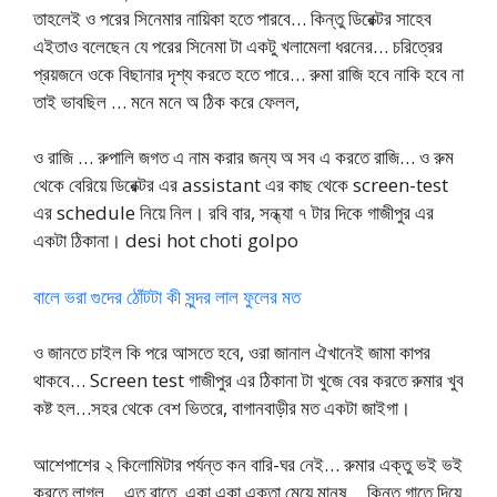
তাহলেই ও পরের সিনেমার নায়িকা হতে পারবে… কিন্তু ডিরেক্টর সাহেব
এইতাও বলেছেন যে পরের সিনেমা টা একটু খলামেলা ধরনের… চরিত্রের
প্রয়জনে ওকে বিছানার দৃশ্য করতে হতে পারে… রুমা রাজি হবে নাকি হবে না
তাই ভাবছিল … মনে মনে অ ঠিক করে ফেলল,
ও রাজি … রুপালি জগত এ নাম করার জন্য অ সব এ করতে রাজি… ও রুম
থেকে বেরিয়ে ডিরেক্টর এর assistant এর কাছ থেকে screen-test
এর schedule নিয়ে নিল। রবি বার, সন্ধ্যা ৭ টার দিকে গাজীপুর এর
একটা ঠিকানা। desi hot choti golpo
বালে ভরা গুদের ঠোঁটটা কী সুন্দর লাল ফুলের মত
ও জানতে চাইল কি পরে আসতে হবে, ওরা জানাল ঐখানেই জামা কাপর
থাকবে… Screen test গাজীপুর এর ঠিকানা টা খুজে বের করতে রুমার খুব
কষ্ট হল…সহর থেকে বেশ ভিতরে, বাগানবাড়ীর মত একটা জাইগা।
আশেপাশের ২ কিলোমিটার পর্যন্ত কন বারি-ঘর নেই… রুমার এক্তু ভই ভই
করতে লাগল… এত রাতে, একা একা এক্তা মেয়ে মানুষ …কিন্তু গাতে দিয়ে