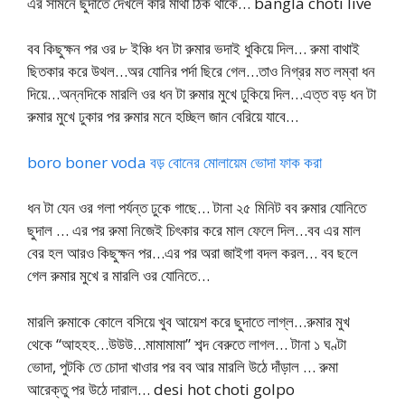
এর সামনে ছুদাতে দেখলে কার মাথা ঠিক থাকে… bangla choti live
বব কিছুক্ষন পর ওর ৮ ইঞ্চি ধন টা রুমার ভদাই ধুকিয়ে দিল… রুমা বাথাই
ছিতকার করে উথল…অর যোনির পর্দা ছিরে গেল…তাও নিগ্রর মত লম্বা ধন
দিয়ে…অন্নদিকে মারলি ওর ধন টা রুমার মুখে ঢুকিয়ে দিল…এত্ত বড় ধন টা
রুমার মুখে ঢুকার পর রুমার মনে হচ্ছিল জান বেরিয়ে যাবে…
boro boner voda বড় বোনের মোলায়েম ভোদা ফাক করা
ধন টা যেন ওর গলা পর্যন্ত ঢুকে গাছে… টানা ২৫ মিনিট বব রুমার যোনিতে
ছুদাল … এর পর রুমা নিজেই চিৎকার করে মাল ফেলে দিল…বব এর মাল
বের হল আরও কিছুক্ষন পর…এর পর অরা জাইগা বদল করল… বব ছলে
গেল রুমার মুখে র মারলি ওর যোনিতে…
মারলি রুমাকে কোলে বসিয়ে খুব আয়েশ করে ছুদাতে লাগ্ল…রুমার মুখ
থেকে “আহহহ…উউউ…মামামামা” শব্দ বেরুতে লাগল… টানা ১ ঘণ্টা
ভোদা, পুটকি তে চোদা খাওার পর বব আর মারলি উঠে দাঁড়াল … রুমা
আরেক্তু পর উঠে দারাল… desi hot choti golpo