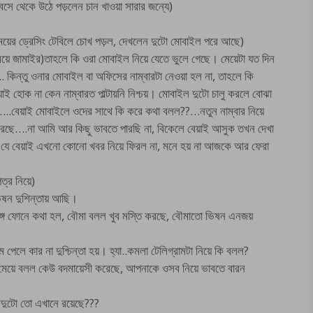
বসে থেকে উঠে পড়লেন চান খাওয়া সারার জন্যে)
াত মেয়ের ড্রেসিং টেবিলে চোখ পড়ল, দেখলেন দুটো মোবাইল পরে আছে)
য়ে জামাইর)তাহলে কি ওরা মোবাইল নিয়ে যেতে ভুলে গেছে। মেয়েটা যত দিন
. কিন্তু ওনার মোবাইল বা অফিসের নাম্বারটা নেওয়া হল না, তাহলে কি
হোক না কেন নাম্বারত পাল্টায়নি নিশ্চয়। মোবাইল দুটো চালু করলে বোঝা
.বেয়াই মোবাইলে ওদের সাথে কি করে কথা বলল??…নতুন নাম্বার নিয়ে
ে….না আমি আর কিছু ভাবতে পারছি না, বিকেলে বেয়াই আসুক তখন দেখা
ে যে বেয়াই এখনো কোনো খবর নিয়ে ফিরল না, মনে হয় না আজকে আর ফেরা
্র নিয়ে)
ষন দুশিন্তায় আছি।
 সঙ্গে ফোনে কথা হল, বৌমা বলল খুব মস্তি করছে, বৌমাতো ভিষন এনজয়
েলে কার না দুশ্চিন্তা হয়। হ্যা..কমলা টেলিগ্রামটা নিয়ে কি বলল?
য়ে বলল কেউ বদমায়েসী করেছে, আপনাকে ওসব নিয়ে ভাবতে বারন
দুটো তো এখানে রয়েছে???