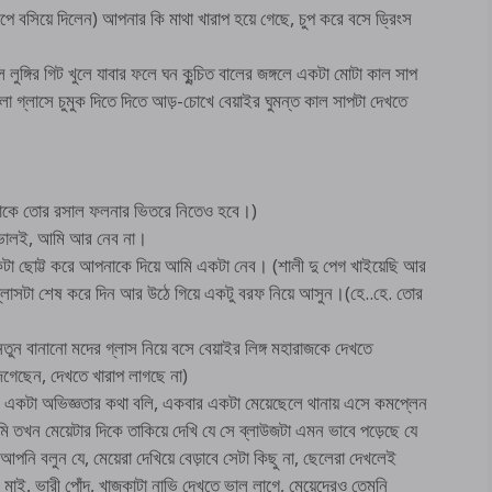
 বসিয়ে দিলেন) আপনার কি মাথা খারাপ হয়ে গেছে, চুপ করে বসে ড্রিংস
ল লুঙ্গির গিট খুলে যাবার ফলে ঘন কুন্চিত বালের জঙ্গলে একটা মোটা কাল সাপ
া গ্লাসে চুমুক দিতে দিতে আড়-চোখে বেয়াইর ঘুমন্ত কাল সাপটা দেখতে
টাকে তোর রসাল ফলনার ভিতরে নিতেও হবে।)
া ভালই, আমি আর নেব না।
টা ছোট্ট করে আপনাকে দিয়ে আমি একটা নেব। (শালী দু পেগ খাইয়েছি আর
গ্লাসটা শেষ করে দিন আর উঠে গিয়ে একটু বরফ নিয়ে আসুন।(হে..হে. তোর
ুন বানানো মদের গ্লাস নিয়ে বসে বেয়াইর লিঙ্গ মহারাজকে দেখতে
জেগেছেন, দেখতে খারাপ লাগছে না)
ের একটা অভিজ্ঞতার কথা বলি, একবার একটা মেয়েছেলে থানায় এসে কমপ্লেন
মি তখন মেয়েটার দিকে তাকিয়ে দেখি যে সে ব্লাউজটা এমন ভাবে পড়েছে যে
 আপনি বলুন যে, মেয়েরা দেখিয়ে বেড়াবে সেটা কিছু না, ছেলেরা দেখলেই
াই, ভারী পোঁদ, খাজকাটা নাভি দেখতে ভাল লাগে, মেয়েদেরও তেমনি