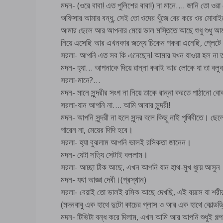
মদন- (ওরে বাবা! এত পুলিশের বাবা!) না মানে…. জানি তো 
অফিসার আমার বন্ধু, সেই তো ওদের খুঁজে বের করে ওর মোবাইলে
আমার ছেলে আর আপনার মেয়ে ভাল মস্তিতে আছে শুধু শুধু আমা
নিয়ে এসেছি আর এখনকার জন্যে চিকেন পকরা এনেছি, প্লেটে 
সরলা- আপনি এত সব কি এনেছেন! আমার যখন যাওয়া হল না তখ
মদন- হ্যা… আপনাকে দিয়ে রান্না করাই আর লোকে যা তা বলু
সরলা-মানে?…
মদন- মানে সুন্দরীর সংগ না নিয়ে তাকে রান্না করতে পাঠানো ব
সরলা-যান আপনি না…. আমি আবার সুন্দরী!
মদন- আপনি সুন্দরী না হলে সুন্দর বলে কিছু নাই পৃথিবীতে। ছ
পারেন না, মেয়ের দিদি হবে।
সরলা- হ্যা বুঝলাম আপনি ভালই রসিকতা জানেন।
মদন- যেটা সত্যি সেটাই বললাম।
সরলা- আচ্ছা ঠিক আছে, এখন আপনি যান হাথ-মুখ ধুয়ে আসুন
মদন- যথা আজ্ঞা দেবী।(প্রস্থান)
সরলা- বেয়াই তো ভালই রসিক আছে দেখছি, এই বয়সে যা শরীর স
(মদনবাবু এক হাথে দুটো কাচের গ্লাস ও আর এক হাথে কোল্ডড্র
মদন- টিভিটা বন্ধ করে দিলাম, এখন আমি আর আপনি শুধুই গল