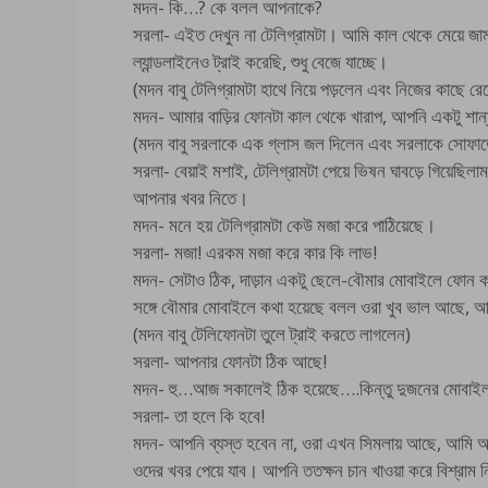
মদন- কি…? কে বলল আপনাকে?
সরলা- এইত দেখুন না টেলিগ্রামটা। আমি কাল থেকে মেয়ে জ
ল্যান্ডলাইনেও ট্রাই করেছি, শুধু বেজে যাচ্ছে।
(মদন বাবু টেলিগ্রামটা হাথে নিয়ে পড়লেন এবং নিজের কাছে রে
মদন- আমার বাড়ির ফোনটা কাল থেকে খারাপ, আপনি একটু শান্
(মদন বাবু সরলাকে এক গ্লাস জল দিলেন এবং সরলাকে সোফা
সরলা- বেয়াই মশাই, টেলিগ্রামটা পেয়ে ভিষন ঘাবড়ে গিয়েছ
আপনার খবর নিতে।
মদন- মনে হয় টেলিগ্রামটা কেউ মজা করে পাঠিয়েছে।
সরলা- মজা! এরকম মজা করে কার কি লাভ!
মদন- সেটাও ঠিক, দাড়ান একটু ছেলে-বৌমার মোবাইলে ফোন ক
সঙ্গে বৌমার মোবাইলে কথা হয়েছে বলল ওরা খুব ভাল আছে, 
(মদন বাবু টেলিফোনটা তুলে ট্রাই করতে লাগলেন)
সরলা- আপনার ফোনটা ঠিক আছে!
মদন- হু…আজ সকালেই ঠিক হয়েছে….কিন্তু দুজনের মোবা
সরলা- তা হলে কি হবে!
মদন- আপনি ব্যস্ত হবেন না, ওরা এখন সিমলায় আছে, আমি অফি
ওদের খবর পেয়ে যাব। আপনি ততক্ষন চান খাওয়া করে বিশ্রাম 