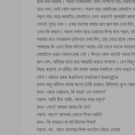
কথা বলা দরকার। সরলা সঙ্গেসঙ্গেই ফোন লাগালো তার বেয়া
হয়ে গেল, কেউ ফোন ধরলনা। সরলা তার বেয়াইয়ের মোবাইল না
পড়ল তার মেয়ে-জামাইর মোবাইলে ফোন করলেই ব্যপারটা জানা য
ফোনই সুইচ অফ। এবার সরলার মাথায় অল্প অল্প ঘাম দেখা দিল,
এখন কি করবে। সরলা ধপাস করে চেয়ারের উপর বসে পড়ল, তা
সরলার মনে নানারকম দুশ্চিন্তা দেখা দিল, তার মেয়ে তাকে 
শ্বশুরের কি এমন বিপদ ঘটলো? আবার এটা ভেবে মনকে সান্তনা 
মোবাইলে হয়ত কোনো চার্জ নেই। কিন্ত কোন ভাবেই সরলা নিজ
জল খেল, অস্থির ভাবে ঘরে পায়চারি করতে লাগলো। বেশ কিছ
স্থির করলো সে রাত্রি নটা নাগাদ আবার সবাইকে ফোন করবে তখ
দেবে। desi sex kahini indian bangla
(মদন বাবু অফিসে যাবার জন্যে তৈরি হচ্ছেন, উদ্বিগ্ন মুখে বেয়
মদন- আরে বেয়ানযে, কি খবর? এত সকালে?
সরলা- আমি ঠিক আছি, আপনার খবর বলুন?
মদন- কেন? আমার আবার কি হল?
সরলা- মানে? আপনার কোনো বিপদ হয়নি?
মদন- কি বলছেন যা তা! কিসের বিপদ?
সরলা- আ…মানে আপনার বিপদ শুনেইত দৌরে এলাম!