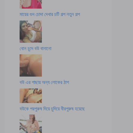
মায়ের গুদ চোদা দেখার চটি গল্প নতুন গল্প
বোন চুদে বউ বানানো
বউ এর পাছায় অন্য লোকের ঠাপ
বউকে পরপুরুষ দিয়ে চুদিয়ে বীরপুরুষ হয়েছে