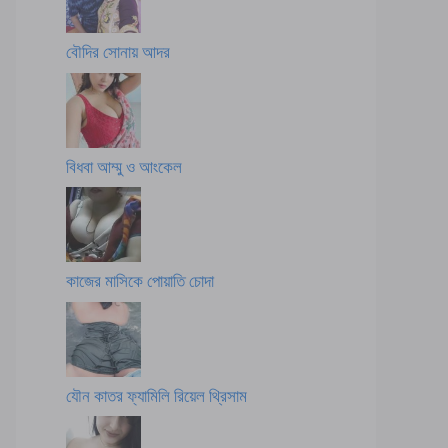
বৌদির সোনায় আদর
বিধবা আম্মু ও আংকেল
কাজের মাসিকে পোয়াতি চোদা
যৌন কাতর ফ্যামিলি রিয়েল থ্রিসাম