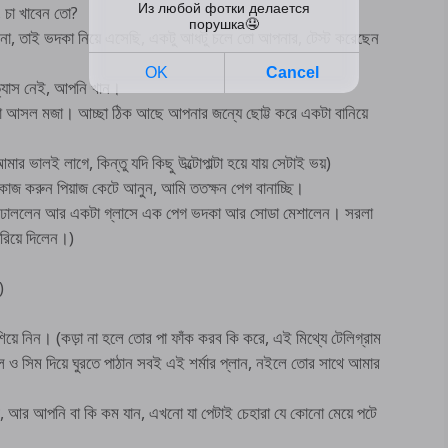
 চা খাবেন তো?
ে না, তাই ভদকা নিয়ে এসেছি, একটু আধটু চলে তো আপনার, টেস্ট করেছেন
অভ্যাস নেই, আপনি খান।
ো আসল মজা। আচ্ছা ঠিক আছে আপনার জন্যে ছোট্ট করে একটা বানিয়ে
লই লাগে, কিন্তু যদি কিছু উল্টোপাল্টা হয়ে যায় সেটাই ভয়)
কাজ করুন পিয়াজ কেটে আনুন, আমি ততক্ষন পেগ বানাচ্ছি।
িংস ঢাললেন আর একটা গ্লাসে এক পেগ ভদকা আর সোডা মেশালেন। সরলা
রিয়ে দিলেন।)
)
়ে নিন। (কড়া না হলে তোর পা ফাঁক করব কি করে, এই মিথ্যে টেলিগ্রাম
 ও সিম দিয়ে ঘুরতে পাঠান সবই এই শর্মার প্লান, নইলে তোর সাথে আমার
ী, আর আপনি বা কি কম যান, এখনো যা পেটাই চেহারা যে কোনো মেয়ে পটে