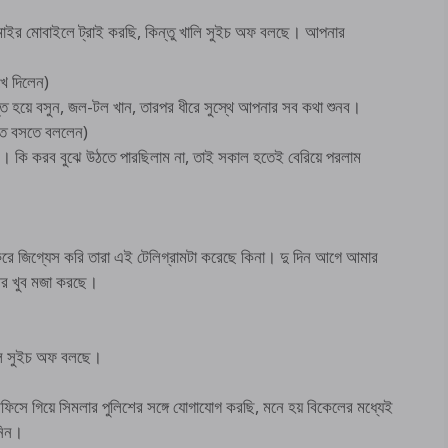
ামাইর মোবাইলে ট্রাই করছি, কিন্তু খালি সুইচ অফ বলছে। আপনার
খে দিলেন)
ত হয়ে বসুন, জল-টল খান, তারপর ধীরে সুস্থে আপনার সব কথা শুনব।
তে বসতে বললেন)
িলাম। কি করব বুঝে উঠতে পারছিলাম না, তাই সকাল হতেই বেরিয়ে পরলাম
রে জিগ্যেস করি তারা এই টেলিগ্রামটা করেছে কিনা। দু দিন আগে আমার
আর খুব মজা করছে।
ইল সুইচ অফ বলছে।
সে গিয়ে সিমলার পুলিশের সঙ্গে যোগাযোগ করছি, মনে হয় বিকেলের মধ্যেই
নিন।