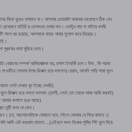
দের দিকে ঘুরেও তাকাবে না। আপনার চেহারাটা আয়নায় দেখেছেন ঠিক যেন
টা রেখেছেন মাইরি দু চোখভরে দেখার মত। একটুও বার না খাইয়ে বলছি
ামটি শাপে বর হয়েছে, আপনাকে কাছে পাবার সুযোগ করে দিয়েছে।
মশাই।
রুষের মাথা ঘুরিয়ে দেবে।
াই-বেয়ানের সম্পর্ক আদিরসাত্মক হয়, রসাল ইআর্কি চলে। উফ.. কি গরম!
ে পা গুটিয়ে সোফার উপর রিলাক্স হয়ে বসলেন) বেয়ান, আপনি শাড়ি সায়া খুলে
ে লেংট দেখার খুব ইচ্ছে দেখছি)
টি খুলে রিলাক্স হয়ে বসতে বললাম।(মাগী, লেংট তো তোকে আজ আমি করবই)
ে আমার কপালে দুঃখ আছে)
রা পেন্টি বলব না কেন।
েন। (না, আলোচনাটাকে ঘোরাতে হবে, নইলে কোথায় যে গিয়ে থামবে।)
যে যদি আমি এটা করতাম তাহলে….(এইবলে মদন নিজের লুঙ্গির গিট খুলে দিয়ে