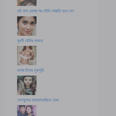
দুই মাস চোদার পর বৌদি পোয়াতি হয়ে গেল
যুবতী বৌদির কামনা
গুদের ভিতর সুড়সুড়ি
ফেসবুকের বারোভাতারিকে চোদা