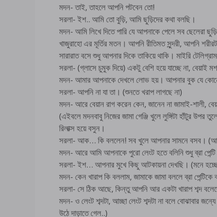
মদন- তাই, তাহলে আপনি পটবেন তো!
সরলা- ইশ.. আমি তো বুড়ি, আমি ছুড়িদের কথা বলছি।
মদন- আমি লিখে দিতে পারি যে আপনাকে পেলে সব ছেলেরা ছুড়ি
খাজুরাহো এর মূর্তির মতন। আপনি রীতিমত সুন্দরী, আপনি শরীর
সারারাত বসে শুধু আপনার দিকে তাকিয়ে থাকি। মাইরি টেলিগ্র
সরলা- (গ্লাসে চুমুক দিয়ে) একটু বেশি হয়ে যাচ্ছে না, বেয়াই 
মদন- আমার আপনাকে দেখলে লোভ হয়। আপনার বুক যে কোনো পু
সরলা- আপনি না যা তা। (শুনতে খরাপ লাগছে না)
মদন- আরে বেয়ান রাগ করেন কেন, জানেন না জামাই-শালী, বেয়
(এইবলে মদনবাবু নিজের জামা গেঞ্জি খুলে লুঙ্গিটা হাঁটুর উপর তুল
রিলাক্স হয়ে বসুন।
সরলা- আক… কি বললেন! সব খুলে আপনার সামনে বসব। (আমাক
মদন- আরে আমি আপনাকে পুরো লেংট হতে বলিনি শুধু ব্রা পেন্
সরলা- ইশ… আপনার মুখে কিছু আটকায়না দেখছি। (মনে হচ্ছ
মদন- কেন খারাপ কি বললাম, জামাকে জামা বললে ব্রা পেন্টিকে ব্
সরলা- সে ঠিক আছে, কিন্তু আপনি আর একটা খারাপ শব্দ বলেছ
মদন- ও লেংট শব্দটা, আচ্ছা লেংট শব্দটা না বলে বোঝাবার জন্
উঠে দাড়াতে গেল..)