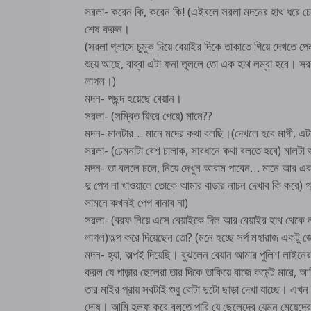
সরলা- করেন কি, করেন কি! (এইবলে সরলা মদনের হাথ ধরে চেপে
শেষ করুন।
(সরলা গ্লাসে চুমুক দিয়ে বেয়াইর দিকে তাকাতে গিয়ে দেখতে পে
শুয়ে আছে, বাব্বা এটা ফনা তুললে তো এক হাথ লম্বা হবে। সরল
লাগল।)
মদন- পছন্দ হয়েছে বেয়ান।
সরলা- (সম্বিত ফিরে পেয়ে) মানে??
মদন- মালটার… মানে মদের কথা বলছি।(দেখলে হবে মাগী, এ
সরলা- (ঢেমনাটা বেশ চালাক, সাবধানে কথা বলতে হবে) মালট
মদন- তা বললে চলে, নিয়ে দেখুন আরাম পাবেন… মানে আর এক
দু পেগ না খাওয়ালে তোকে আমার বাড়ার নাচন দেখাব কি করে) 
সামনে কখনই পেগ বানাব না)
সরলা- (বরফ নিয়ে এসে বেয়াইকে দিল আর বেয়াইর হাথ থেকে নত
লাগল)অল্প করে দিয়েছেন তো? (মনে হচ্ছে সর্প মহারাজ একটু 
মদন- হ্যা, অল্পই দিয়েছি। বুঝলেন বেয়ান আমার পুলিশ লাইন
করল যে পাড়ার ছেলেরা তার দিকে তাকিয়ে বাজে কমেন্ট মারে, আ
তার মাইর প্রায় সবটাই শুধু বোটা দুটো ছাড়া দেখা যাচ্ছে। এখন
দোষ। আমি হলফ করে বলতে পারি যে ছেলেদের যেমন মেয়েদের ম