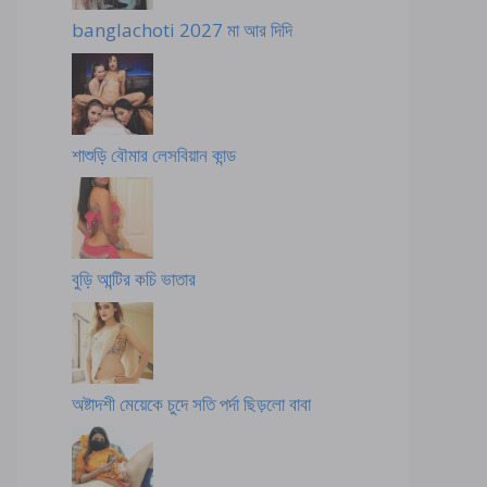
banglachoti 2027 মা আর দিদি
শাশুড়ি বৌমার লেসবিয়ান কান্ড
বুড়ি আন্টির কচি ভাতার
অষ্টাদশী মেয়েকে চুদে সতি পর্দা ছিড়লো বাবা