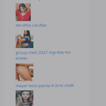
মামা ভাগ্নির সেরা চটিগল্প
group choti 2027 বন্ধুর মায়ের সাথে
কয়েকজন
mayer boro pacha মা ছেলের নোংরামি