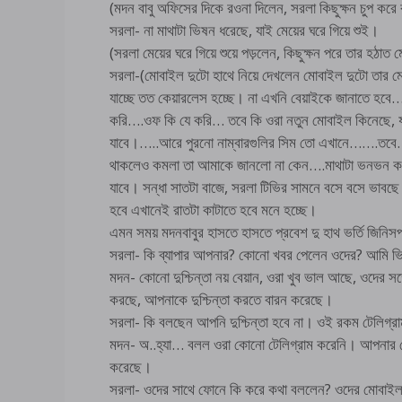
(মদন বাবু অফিসের দিকে রওনা দিলেন, সরলা কিছুক্ষন চুপ করে 
সরলা- না মাথাটা ভিষন ধরেছে, যাই মেয়ের ঘরে গিয়ে শুই।
(সরলা মেয়ের ঘরে গিয়ে শুয়ে পড়লেন, কিছুক্ষন পরে তার হঠ
সরলা-(মোবাইল দুটো হাথে নিয়ে দেখলেন মোবাইল দুটো তার মে
যাচ্ছে তত কেয়ারলেস হচ্ছে। না এখনি বেয়াইকে জানাতে হবে…
করি….ওফ কি যে করি… তবে কি ওরা নতুন মোবাইল কিনেছে, যাই 
যাবে।…..আরে পুরনো নাম্বারগুলির সিম তো এখানে…….তবে….
থাকলেও কমলা তা আমাকে জানলো না কেন….মাথাটা ভনভন করছ
যাবে। সন্ধা সাতটা বাজে, সরলা টিভির সামনে বসে বসে ভাবছ
হবে এখানেই রাতটা কাটাতে হবে মনে হচ্ছে।
এমন সময় মদনবাবুর হাসতে হাসতে প্রবেশ দু হাথ ভর্তি জিনিসপত
সরলা- কি ব্যাপার আপনার? কোনো খবর পেলেন ওদের? আমি ভি
মদন- কোনো দুশ্চিন্তা নয় বেয়ান, ওরা খুব ভাল আছে, ওদের
করছে, আপনাকে দুশ্চিন্তা করতে বারন করেছে।
সরলা- কি বলছেন আপনি দুশ্চিন্তা হবে না। ওই রকম টেলিগ্রাম প
মদন- অ..হ্যা… বলল ওরা কোনো টেলিগ্রাম করেনি। আপনার মে
করেছে।
সরলা- ওদের সাথে ফোনে কি করে কথা বললেন? ওদের মোবাইল