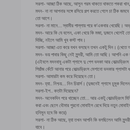
সরলা- আচ্ছা ঠিক আছে, আসুন গরম থাকতে থাকতে পকরা খান,
মদন- না না আপনার সঙ্গে রসিয়ে গল্প করতে গেলে চা ঠিক জমব
তো আগে।
সরলা- না মানে… স্বামীর পাল্লায় পরে ক’একবার খেয়েছি। 
মদন- আরে কি যে বলেন, একা খেয়ে কি মজা, দুজনে খেলেই ত
দিচ্ছি, নইলে আমি খুব কস্ট পাব।
সরলা- আচ্ছা এত করে যখন বলছেন তখন একটু দিন। (খেতে আমার ভা
মদন- ভয় পাবার কিছু নেই সুন্দরী, আমি তো আছি। আপনি এক 
(এইবলে মদনবাবু একটা গ্লাসে দু পেগ ভদকা আর কোল্ডড্র
পিয়াঁজ কেঁটে আনার পরে কোল্ডড্রিংস মেশানো ভদকার গ্লাসটা ধ
সরলা- আমারটা কম করে দিয়েছেন তো।
মদন- হ্যা.. নিশ্চয়… নিন চিয়ার্স। (দুজনেই গ্লাসে চুমুক দিলেন
সরলা-ইশ.. কতটা দিয়েছেন?
মদন- অনেকদিন পরে খাচ্ছেন তো… আর একটু কোল্ডড্রিংস মিশিয
করা এবং ছেলে বৌমার পুরনো মোবাইল রেখে দিয়ে নতুন মোবাইল
হনিমুন হবে কি করে)
সরলা- না ঠিক আছে, হ্যা তখন আপনি কি বলছিলেন আমি সুন্দর
যাবে।