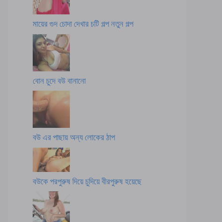
মায়ের গুদ চোদা দেখার চটি গল্প নতুন গল্প
বোন চুদে বউ বানানো
বউ এর পাছায় অন্য লোকের ঠাপ
বউকে পরপুরুষ দিয়ে চুদিয়ে বীরপুরুষ হয়েছে