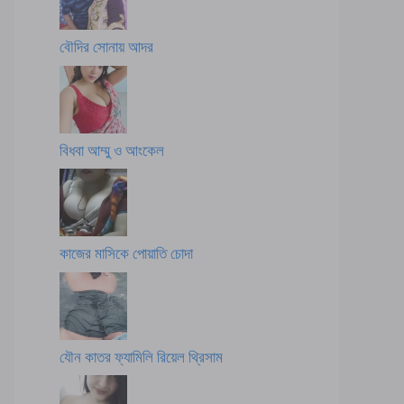
বৌদির সোনায় আদর
বিধবা আম্মু ও আংকেল
কাজের মাসিকে পোয়াতি চোদা
যৌন কাতর ফ্যামিলি রিয়েল থ্রিসাম