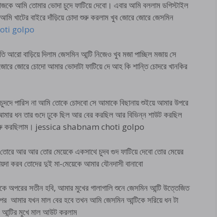
আজকে আমি তোমার ভোদা চুদে ফাটিয়ে দেবো। এবার আমি বললাম ডগিস্টাইল
আমি খাটের বাইরে দাঁড়িয়ে চোদা শুরু করলাম খুব জোরে জোরে জেসমিন
oti golpo
ি আরো বাড়িয়ে দিলাম জেসমিন আন্টি নিজেও খুব মজা পাচ্ছিল মজায় সে
োরে জোরে চোদো আমার ভোদাটা ফাটিয়ে দে আহ কি শান্তি চোদরে খানকির
 চুদদে পারিস না আমি তোকে চোদবো সে আমাকে বিছানায় শুইয়ে আমার উপরে
আমার ধন তার গুদে ঢুকে ছিল আর বের করছিল আর বিভিন্ন শাউট করছিল
বলা শুরু করছিলাম। jessica shabnam choti golpo
োরে আর আর তোর মেয়েকে একসাথে চুদব গুদ ফাটিয়ে দেবো তোর মেয়ের
য়দা করব তোদের দুই মা-মেয়েকে আমার যৌনদাসী বানাবো
কে অপরের সতীন হবি, আমার মুখের গালাগালি শুনে জেসমিন আন্টি উত্তেজিত
র আমার যখন মাল বের হবে তখন আমি জেসমিন আন্টিকে সরিয়ে ধন টা
িন আন্টির মুখে মাল আউট করলাম