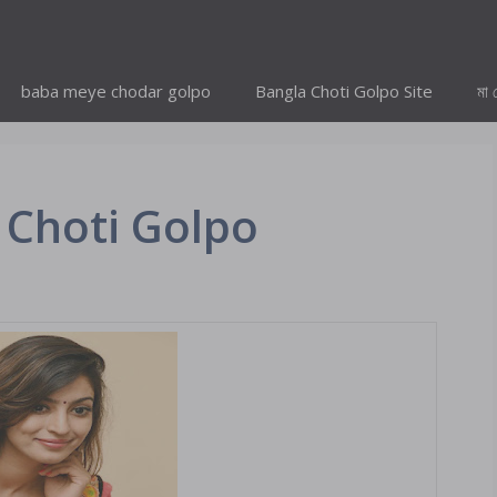
baba meye chodar golpo
Bangla Choti Golpo Site
মা 
 Choti Golpo