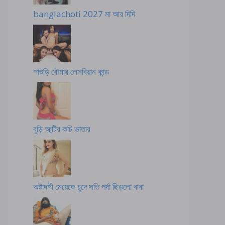
banglachoti 2027 মা আর দিদি
শাশুড়ি বৌমার লেসবিয়ান কান্ড
বুড়ি আন্টির কচি ভাতার
অষ্টাদশী মেয়েকে চুদে সতি পর্দা ছিড়লো বাবা