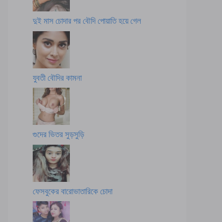
দুই মাস চোদার পর বৌদি পোয়াতি হয়ে গেল
যুবতী বৌদির কামনা
গুদের ভিতর সুড়সুড়ি
ফেসবুকের বারোভাতারিকে চোদা