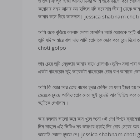
ও তখন সম্পূর্ণ ভিজা আমিও ভিজা আমি ওকে ভালো করে গোসল ক
করোনার সময় আমার ভয় হচ্ছিল যদি করোনার জীবাণু থেকে আম
আমার রুমে নিয়ে আসলাম। jessica shabnam chot
আমি ওকে বুঝিয়ে বললাম দেখো জেসমিন আমি তোমাকে আন্টি বল
তুমি যদি আমারে বাধা দাও আমি তোমাকে জোর করে চুদে দিবো
choti golpo
তার চেয়ে তুমি স্বেচ্ছায় আমার সাথে চোদাখাও তুমিও মজা প
একটা বাইনচোদ তুই আরেকটা বাইনচোদ তোর বাপ আমাকে 
আমি কি তোর আর তোর বাপের চূদার মেশিন যে যখন ইচ্ছা হয় 
মেয়েকে চুদছে আমিও তোর মেয়ে জুই চুদেছি আর ভিডিও করে
আন্টিকে দেখালাম।
আর বললাম ভালো করে কান খুলে শুনো ওই দেখ উপরে ক্যামের
দিস তাহলে এই ভিডিও সব জায়গায় ছড়াই দিব তোর মেয়ের আর
ভালোই তোকে চুদতে দে। jessica shabnam choti 