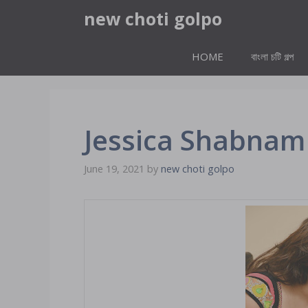
Skip
new choti golpo
to
content
HOME
বাংলা চটি গল্প
Jessica Shabnam
June 19, 2021
by
new choti golpo