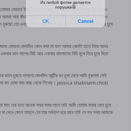
োমার যেভাবে ইচ্ছা হয় যখন ইচ্ছা হয় আমাকে চুদবা কিন্তু এই ভিডিও
 আমরা আর বাঁচতে পারব না। জুই কে কয়দিন পরে বিয়ে দিব এই ভিডিও
বুঝছো তো এবার চুপচাপ লক্ষ্মী মাগির মত আমার ল্যাওড়াটা ভালো করে চুষে
তোমাকে চোদবো জেসমিন কোন কথা না বলে আমার ধোনটা হাতে নিয়ে আদর
কবার ডান পাশের বিচি আর একবার বামপাশের বিচি মুখে নিয়ে চুষে দিতে
সুন্দর ভাবে চুষতে লাগলো জেসমিন আন্টির ধন চুসা দেখে আমি বুঝলাম সেই
তো ভালো ধন চোষা কার কাছ থেকে শিখেছ। jessica shabnam choti
ে তো মাল বের হতে অনেক সময় সময় লাগে তাই আমি তোমার বাবার ধোন চুষে
মা দেখে ফেলে তাহলে তো তার সর্বনাশ হয়ে যাবে তাই সে সব সময় আমাকে