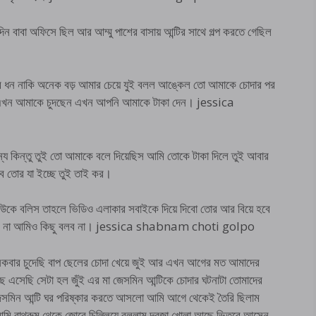
বাবা অফিসে ছিল আর আম্মু পাশের বাসায় আন্টির সাথে গল্প করতে গেছিল
র ধন নাকি অনেক বড় আমার চেয়ে যুই বলল আঙ্কেল তো আমাকে চোদার পর
 এখন আমাকে চুদছেন এখন আপনি আমাকে টাকা দেন। jessica
জন্য কিন্তু তুই তো আমাকে বলে দিয়েছিস আমি তোকে টাকা দিলে তুই আবার
দিব তোর যা ইচ্ছে তুই তাই কর।
কাউকে বলিস তাহলে ভিডিও এলাকার সবাইকে দিয়ে দিবো তোর আর বিয়ে হবে
বইলেন না আমিও কিছু বলব না। jessica shabnam choti golpo
েকবার চুদেছি বাপ ছেলের চোদা খেয়ে জুই আর এখন আগের মত আমাদের
 এসেছি সেটা হল জুঁই এর মা জেসমিন আন্টিকে চোদার ঘটনাটা তোমাদের
 জেসমিন আন্টি ঘর পরিষ্কার করতে আসলো আমি আগে থেকেই তৈরি ছিলাম
মি বাথরুম থেকে জোরে চিল্লিয়ে বললাম দরজা খোলা আছে ভিতরে আসেন