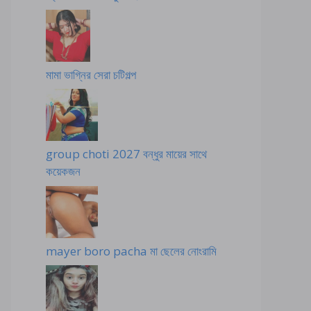
মামা ভাগ্নির সেরা চটিগল্প
group choti 2027 বন্ধুর মায়ের সাথে
কয়েকজন
mayer boro pacha মা ছেলের নোংরামি