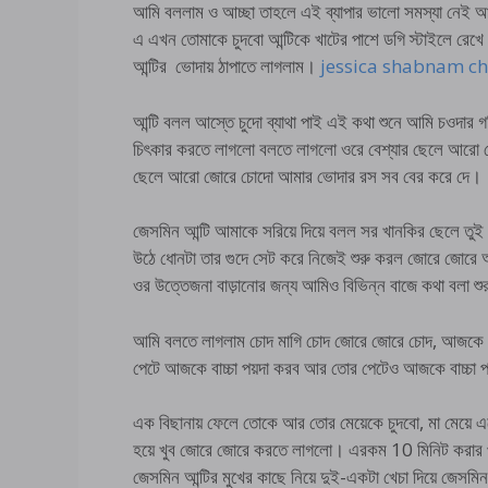
আমি বললাম ও আচ্ছা তাহলে এই ব্যাপার ভালো সমস্যা নেই 
এ এখন তোমাকে চুদবো আন্টিকে খাটের পাশে ডগি স্টাইলে রেখে 
আন্টির ভোদায় ঠাপাতে লাগলাম।
jessica shabnam ch
আন্টি বলল আস্তে চুদো ব্যাথা পাই এই কথা শুনে আমি চওদার গত
চিৎকার করতে লাগলো বলতে লাগলো ওরে বেশ্যার ছেলে আরো জ
ছেলে আরো জোরে চোদো আমার ভোদার রস সব বের করে দে।
জেসমিন আন্টি আমাকে সরিয়ে দিয়ে বলল সর খানকির ছেলে তুই
উঠে ধোনটা তার গুদে সেট করে নিজেই শুরু করল জোরে জোরে 
ওর উত্তেজনা বাড়ানোর জন্য আমিও বিভিন্ন বাজে কথা 
আমি বলতে লাগলাম চোদ মাগি চোদ জোরে জোরে চোদ, আজকে ত
পেটে আজকে বাচ্চা পয়দা করব আর তোর পেটেও আজকে বাচ্চা প
এক বিছানায় ফেলে তোকে আর তোর মেয়েকে চুদবো, মা মেয়ে এ
হয়ে খুব জোরে জোরে করতে লাগলো। এরকম 10 মিনিট করার প
জেসমিন আন্টির মুখের কাছে নিয়ে দুই-একটা খেচা দিয়ে জেসম