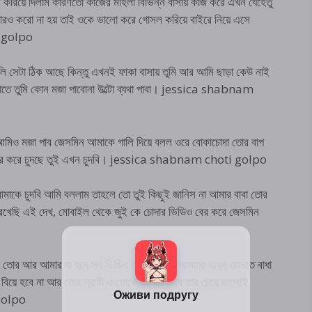
রিয়ে দিলাম কারণতো কাজের মহিলা বিভিন্ন বাসায় কাজ করে এখন যেহেতু
ারও করো না হয় তাই ওকে ভালো করে গোসল করিয়ে বাইরে নিয়ে এসে
i golpo
ি সেটা ঠিক আছে কিন্তু এখনই ফাকা বাসায় তুমি আর আমি ছাড়া কেউ নাই
 তাতে তুমি কোন মজা পাবোনা উল্টো ব্যথা পাবা। jessica shabnam
াবা আমিও মজা পাব জেসমিন আমাকে গালি দিয়ে বলল ওরে বোকাচোদা তোর বাপ
জোর করে চুদছে তুই এখন চুদবি। jessica shabnam choti golpo
আমাকে চুদবি আমি বললাম তাহলে তো তুই কিছুই জানিস না আমার বাবা তোর
 রেখেছি এই দেখ, মোবাইল থেকে জুই কে চোদার ভিডিও বের করে জেসমিন
া তোর আর আমার যা হবে সব ভিডিও হবে তুই যদি আমাকে এখন চোদতে বাধা
 বিয়ে হবে না আর তোর স্বামী ও তোকে তালাক দিবে তার চেয়ে ভালোই
golpo