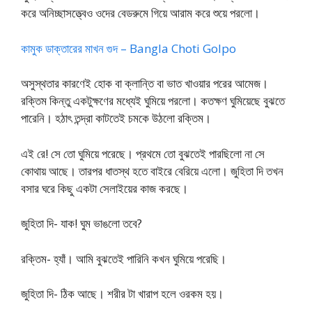
করে অনিচ্ছাসত্ত্বেও ওদের বেডরুমে গিয়ে আরাম করে শুয়ে পরলো।
কামুক ডাক্তারের মাখন গুদ – Bangla Choti Golpo
অসুস্থতার কারণেই হোক বা ক্লান্তি বা ভাত খাওয়ার পরের আমেজ।
রক্তিম কিন্তু একটুক্ষণের মধ্যেই ঘুমিয়ে পরলো। কতক্ষণ ঘুমিয়েছে বুঝতে
পারেনি। হঠাৎ তন্দ্রা কাটতেই চমকে উঠলো রক্তিম।
এই রে! সে তো ঘুমিয়ে পরেছে। প্রথমে তো বুঝতেই পারছিলো না সে
কোথায় আছে। তারপর ধাতস্থ হতে বাইরে বেরিয়ে এলো। জুহিতা দি তখন
বসার ঘরে কিছু একটা সেলাইয়ের কাজ করছে।
জুহিতা দি- যাক! ঘুম ভাঙলো তবে?
রক্তিম- হ্যাঁ। আমি বুঝতেই পারিনি কখন ঘুমিয়ে পরেছি।
জুহিতা দি- ঠিক আছে। শরীর টা খারাপ হলে ওরকম হয়।