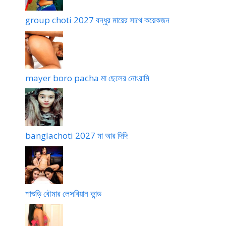
group choti 2027 বন্ধুর মায়ের সাথে কয়েকজন
mayer boro pacha মা ছেলের নোংরামি
banglachoti 2027 মা আর দিদি
শাশুড়ি বৌমার লেসবিয়ান কান্ড