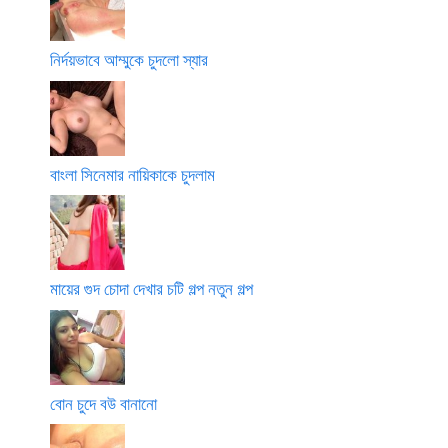
নির্দয়ভাবে আম্মুকে চুদলো স্যার
বাংলা সিনেমার নায়িকাকে চুদলাম
মায়ের গুদ চোদা দেখার চটি গল্প নতুন গল্প
বোন চুদে বউ বানানো