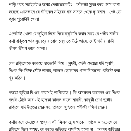
শাড়ি পরার স্টাইলটাও যথেষ্ট প্রোভোকেটিং। আঁচলটা সুন্দর করে মেপে রাখা
হয়েছে এমনভাবে যে বাঁদিকের মাইয়ের ধার সামনে থেকে দৃশ্যমান। পেট তো
প্রায় পুরোটাই খোলা।
এতোটাই খোলা যে জুহিতা দিকে নিয়ে ফ্যান্টাসি করার সময় যে গভীর নাভীর
কথা রক্তিম আর সুনেত্রার রোল ল্লে তে উঠে আসে, সেই গভীর নাভী
ভীষণ ভীষণ ভাবে খোলা।
যেন রক্তিমকে ডাকছে হাতছানি দিয়ে। সুন্দরী, সেক্সি মেয়েরা যদি গ্লসি,
পিঙ্ক লিপস্টিক ঠোঁটে লাগায়, তাহলে ছেলেদের পক্ষে নিজেদের রেজিস্ট করা
খুব কঠিন।
হয়তো জুহিতা দি ওই কারণেই লাগিয়েছে। কি অসম্ভব আবেদন ওই পিঙ্ক
গ্লসি ঠোঁটে আর ওই হালকা কাজল কালো মায়াবী, কামুকী চোখ দুটোয়।
রক্তিম যদি উত্তর মেরু হয়, তাহলে জুহিতার শরীরটা দক্ষিণ মেরু।
কথায় বলে মেয়েদের মধ্যে একটা সিক্সথ সেন্স থাকে। তাকে আড়চোখে যে
রক্তিম গিলে খাচ্ছে, তা বুঝতে জুহিতার অসুবিধে হলো না। অবশ্য জুহিতার