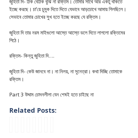
জুহিতা দি- ঠিক বেঠিক বুঝি না রক্তিম। তোমার সাথে আর একটু থাকতে
ইচ্ছে করছে। চা’য়ে চুমুক দিতে দিতে যেভাবে আড়চোখে আমায় গিলছিলে।
সেভাবে তোমার চোখের সুখ হতে ইচ্ছে করছে যে রক্তিম।
জুহিতা দি তার নরম মাইগুলো আস্তে আস্তে ডলে দিতে লাগলো রক্তিমের
পিঠে।
রক্তিম- কিন্তু জুহিতা দি….
জুহিতা দি- কেউ জানবে না। না নিলয়, না সুনেত্রা। কথা দিচ্ছি তোমাকে
রক্তিম।
Part 3 উদ্দাম চোদনলীলা যেন শেষই হতে চাইছে না
Related Posts:
P
P
P
P
P
P
m
k
a
a
a
a
a
a
a
a
r
r
r
r
r
r
c
k