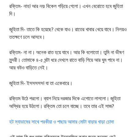
রক্তিম- নাহ! আর নয়৷ বিকেল গড়িয়ে গেলো। এখন বেরোতে হবে জুহিতা
দি।
জুহিতা দি- তাতে কি হয়েছে? থেকে যাও। রাতের খাবার খেয়ে যাবে। নিলয়ও
ততক্ষণে চলে আসবে।
রক্তিম- না না। অনেক রাত হয়ে যাবে। আর কি বলোতো। তুমি না ভীষণ
সুন্দরী। তোমাকে ৪-৫ ঘন্টা ধরে দেখলে রাতে বাড়ি গিয়ে আর ঘুম পাবে না।
আর বউও বাড়িতে নেই।
জুহিতা দি- ইসসসসস! যা তা একেবারে।
রক্তিম উঠে পরলো। ব্যাগ নিয়ে দরজার দিকে এগোতে লাগলো। জুহিতা
অস্থির হয়ে উঠলো। রক্তিম তো চলে যাচ্ছে। তবে তার এই সাজ?
হট ম্যাডামের সাথে পরকীয়া ও পাছায় আমার মোটা বাড়ার খাড়া চোদা
এই সাজ কি শুধু আজ রক্তিমকে উত্তেজিত করার জন্য করেছে সে?