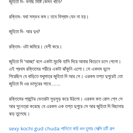
জুহিতা দি- বলছি মিষ্টি কেমন খাবে?
রক্তিম- যথা সম্ভব কম। তবে বিস্বাদ যেন না হয়।
জুহিতা দি- আর দুধ?
রক্তিম- ওটা জমিয়ে। বেশী করে।
জুহিতা দি ‘আচ্ছা’ বলে একটা মুচকি হাসি দিয়ে আবার কিচেনে চলে গেলো।
এই প্রথম রক্তিমের শরীরে একটা ঝাঁকুনি এলো। সে একদম ভুলে
গিয়েছিল যে বাড়িতে শুধুমাত্র জুহিতা দি আর সে। এরকম তপ্ত দুপুরেই তো
জুহিতা দি ওর ভাসুরের সাথে…….
রক্তিমের প্যান্টের ভেতরটা সুড়সুড় করে উঠলো। এরকম কত রোল প্লে সে
আর সুনেত্রা করেছে যে এরকম এক তপ্ত দুপুরে সে আর জুহিতা দি বিছানায়
ঝড় তুলেছে।
sexy kochi gud chuda পানিতে কচি গুদ চুদার সেক্সি চটি গল্প