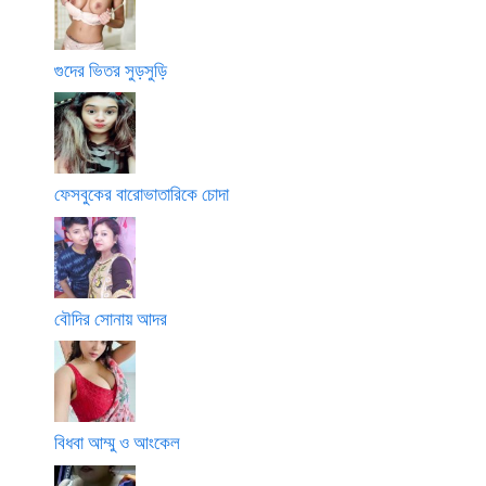
গুদের ভিতর সুড়সুড়ি
ফেসবুকের বারোভাতারিকে চোদা
বৌদির সোনায় আদর
বিধবা আম্মু ও আংকেল