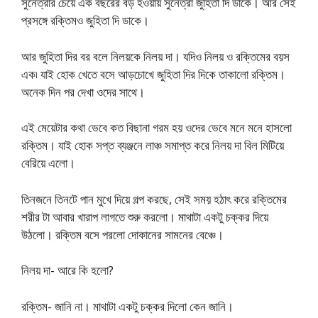
সুনেত্রার চেয়ে এক বছরের বড় হওয়ায় সুনেত্রা জুহিতা দি ডাকে। আর সেই
প্রসঙ্গে রক্তিমও জুহিতা দি ডাকে।
আর জুহিতা দির বর বলে নিলয়কে নিলয় দা। যদিও নিলয় ও রক্তিমের বয়স
এক৷ যাই হোক খেতে বসে আড়চোখে জুহিতা দির দিকে তাকালো রক্তিম।
অনেক দিন পর দেখা ওদের সাথে।
এই মেয়েটার কথা ভেবে কত বিছানা গরম হয় ওদের ভেবে মনে মনে হাসলো
রক্তিম। যাই হোক সপ্ত ব্যঞ্জনে লাঞ্চ সমাপ্ত করে নিলয় দা বিল মিটিয়ে
বেরিয়ে এলো।
তিনজনে তিনটে পান মুখে দিয়ে গল্প করছে, সেই সময় হঠাৎ করে রক্তিমের
শরীর টা আবার খারাপ লাগতে শুরু করলো। মাথাটা একটু চক্কর দিয়ে
উঠলো। রক্তিম বসে পরলো দোকানের সামনের বেঞ্চে।
নিলয় দা- আরে কি হলো?
রক্তিম- জানি না। মাথাটা একটু চক্কর দিলো কেন জানি।