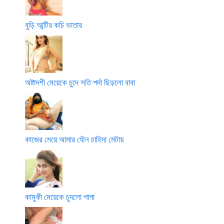
বুড়ি আন্টির কচি ভাতার
অষ্টাদশী মেয়েকে চুদে সতি পর্দা ছিড়লো বাবা
কাজের মেয়ে আমার যৌন চাহিদা মেটায়
কামুকী মেয়েকে চুদলো পাপা