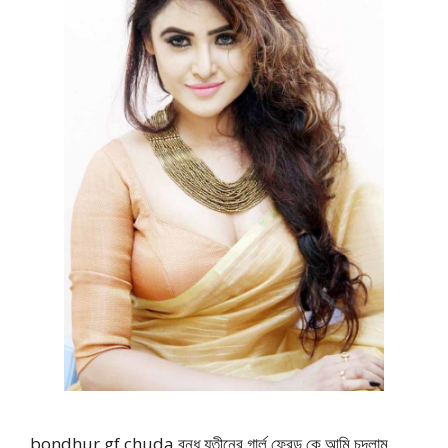
bondhur gf chuda বন্ধু যতীনের গার্ল ফ্রেন্ড কে আমি চুদলাম