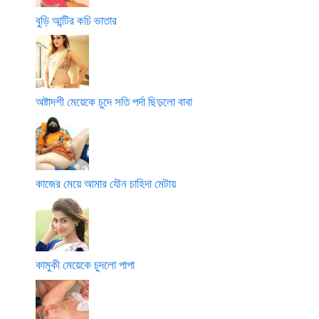
বুড়ি আন্টির কচি ভাতার
অষ্টাদশী মেয়েকে চুদে সতি পর্দা ছিড়লো বাবা
কাজের মেয়ে আমার যৌন চাহিদা মেটায়
কামুকী মেয়েকে চুদলো পাপা