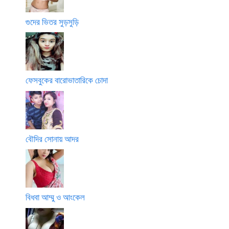
গুদের ভিতর সুড়সুড়ি
ফেসবুকের বারোভাতারিকে চোদা
বৌদির সোনায় আদর
বিধবা আম্মু ও আংকেল