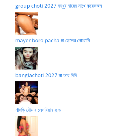
group choti 2027 বন্ধুর মায়ের সাথে কয়েকজন
mayer boro pacha মা ছেলের নোংরামি
banglachoti 2027 মা আর দিদি
শাশুড়ি বৌমার লেসবিয়ান কান্ড