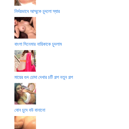
নির্দয়ভাবে আম্মুকে চুদলো স্যার
বাংলা সিনেমার নায়িকাকে চুদলাম
মায়ের গুদ চোদা দেখার চটি গল্প নতুন গল্প
বোন চুদে বউ বানানো