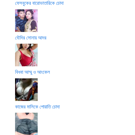
ফেসবুকের বারোভাতারিকে চোদা
বৌদির সোনায় আদর
বিধবা আম্মু ও আংকেল
কাজের মাসিকে পোয়াতি চোদা