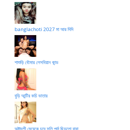
banglachoti 2027 মা আর দিদি
শাশুড়ি বৌমার লেসবিয়ান কান্ড
বুড়ি আন্টির কচি ভাতার
অষ্টাদশী মেয়েকে চুদে সতি পর্দা ছিড়লো বাবা