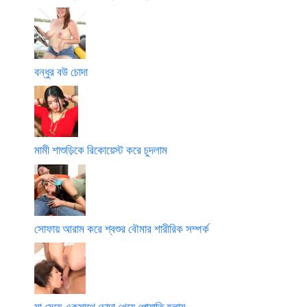
বন্ধুর বউ চোদা
মামী শাশুড়িকে রিকোয়েস্ট করে চুদলাম
সোফায় আরাম করে শ্বশুর বৌমার শারীরিক সম্পর্ক
মা মেয়ে একসাথে চোদা খেয়ে পোয়াতি হলাম