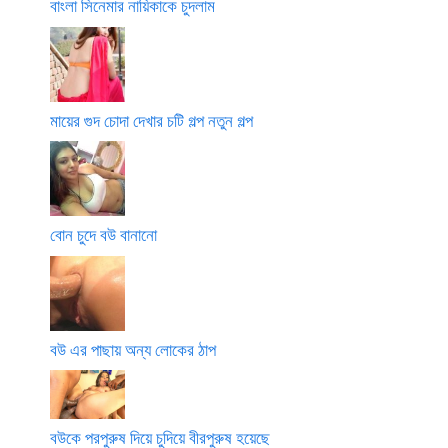
বাংলা সিনেমার নায়িকাকে চুদলাম
মায়ের গুদ চোদা দেখার চটি গল্প নতুন গল্প
বোন চুদে বউ বানানো
বউ এর পাছায় অন্য লোকের ঠাপ
বউকে পরপুরুষ দিয়ে চুদিয়ে বীরপুরুষ হয়েছে