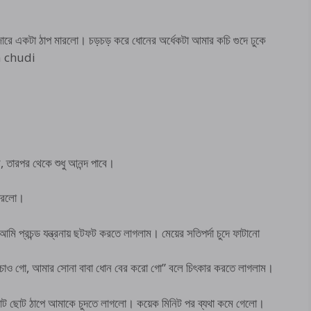
 জোরে একটা ঠাপ মারলো। চড়চড় করে ধোনের অর্ধেকটা আমার কচি গুদে ঢুকে
da chudi
, তারপর থেকে শুধু আনন্দ পাবে।
মারলো।
ি প্রচন্ড যন্ত্রনায় ছটফট করতে লাগলাম। মেয়ের সতিপর্দা চুদে ফাটানো
াঁচাও গো, আমার সোনা বাবা ধোন বের করো গো” বলে চিৎকার করতে লাগলাম।
বা ছোট ছোট ঠাপে আমাকে চুদতে লাগলো। কয়েক মিনিট পর ব্যথা কমে গেলো।