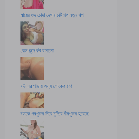
মায়ের গুদ চোদা দেখার চটি গল্প নতুন গল্প
বোন চুদে বউ বানানো
বউ এর পাছায় অন্য লোকের ঠাপ
বউকে পরপুরুষ দিয়ে চুদিয়ে বীরপুরুষ হয়েছে