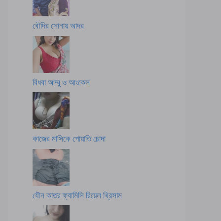
বৌদির সোনায় আদর
বিধবা আম্মু ও আংকেল
কাজের মাসিকে পোয়াতি চোদা
যৌন কাতর ফ্যামিলি রিয়েল থ্রিসাম