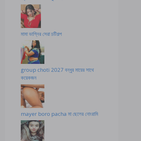
মামা ভাগ্নির সেরা চটিগল্প
group choti 2027 বন্ধুর মায়ের সাথে
কয়েকজন
mayer boro pacha মা ছেলের নোংরামি