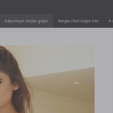
baba meye chodar golpo
Bangla Choti Golpo Site
মা 