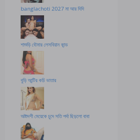
banglachoti 2027 মা আর দিদি
শাশুড়ি বৌমার লেসবিয়ান কান্ড
বুড়ি আন্টির কচি ভাতার
অষ্টাদশী মেয়েকে চুদে সতি পর্দা ছিড়লো বাবা