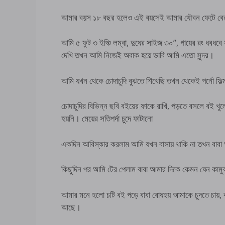
আমার বয়স ১৮ বছর হলেও এই বয়সেই আমার যৌবন ফেটে বের
আমি ৫ ফুট ৩ ইঞ্চি লম্বা, দুধের সাইজ ৩০”, গায়ের রং ধবধবে
দেখি তখন আমি নিজেই অবাক হয়ে ভাবি আমি এতো সুন্দর।
আমি যখন থেকে চোদাচুদি বুঝতে শিখেছি তখন থেকেই পর্নো ফিল্
চোদাচুদির বিভিন্ন ছবি বইয়ের ফাকে রাখি, পড়তে বসলে বই খু
হয়নি। মেয়ের সতিপর্দা চুদে ফাটানো
একদিন আবিস্কার করলাম আমি যখন বাসায় থাকি না তখন বাবা 
কিছুদিন পর আমি টের পেলাম বাবা আমার দিকে কেমন যেন কামুক 
আমার মনে হলো চটি বই পড়ে বাবা বোধহয় আমাকে চুদতে চায়, কার
আছে।