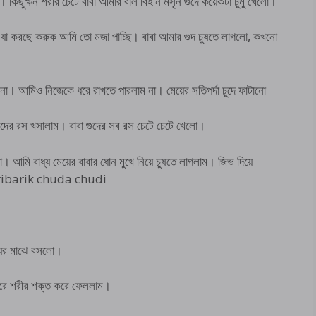
। কিছুক্ষন শরীর চেটে বাবা আমার বাল বিহীন মসৃন গুদে কয়েকটা চুমু খেলো।
া, যা করছে করুক আমি তো মজা পাচ্ছি। বাবা আমার গুদ চুষতে লাগলো, কখনো
 না। আমিও নিজেকে ধরে রাখতে পারলাম না। মেয়ের সতিপর্দা চুদে ফাটানো
গুদের রস খসালাম। বাবা গুদের সব রস চেটে চেটে খেলো।
ো। আমি বাধ্য মেয়ের বাবার ধোন মুখে নিয়ে চুষতে লাগলাম। জিভ দিয়ে
। paribarik chuda chudi
ায়ের মাঝে বসলো।
ধ করে শরীর শক্ত করে ফেললাম।