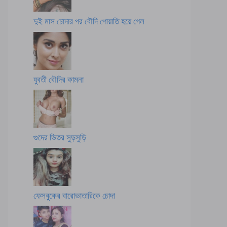
দুই মাস চোদার পর বৌদি পোয়াতি হয়ে গেল
যুবতী বৌদির কামনা
গুদের ভিতর সুড়সুড়ি
ফেসবুকের বারোভাতারিকে চোদা