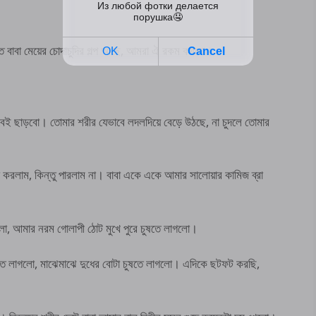
ইতে বাবা মেয়ের চোদাচুদির গল্প আছে, আমরা ঐ রকম করবো।
ই ছাড়বো। তোমার শরীর যেভাবে লদলদিয়ে বেড়ে উঠছে, না চুদলে তোমার
করলাম, কিন্তু পারলাম না। বাবা একে একে আমার সালোয়ার কামিজ ব্রা
গলো, আমার নরম গোলাপী ঠোট মুখে পুরে চুষতে লাগলো।
িপতে লাগলো, মাঝেমাঝে দুধের বোটা চুষতে লাগলো। এদিকে ছটফট করছি,