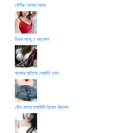
বৌদির সোনায় আদর
বিধবা আম্মু ও আংকেল
কাজের মাসিকে পোয়াতি চোদা
যৌন কাতর ফ্যামিলি রিয়েল থ্রিসাম