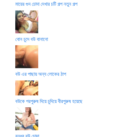
মায়ের গুদ চোদা দেখার চটি গল্প নতুন গল্প
বোন চুদে বউ বানানো
বউ এর পাছায় অন্য লোকের ঠাপ
বউকে পরপুরুষ দিয়ে চুদিয়ে বীরপুরুষ হয়েছে
বন্ধুর বউ চোদা