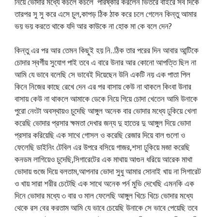
নিয়ে ভোদার মধ্যে কচলে কচলে পরিষ্কার করলেন ভিতরে বাইরে সব দিকে
তারপর সু সু করে এসে চুল,কাপড় ঠিক ঠাক করে চলে গেলেন কিন্তু আমার
ভয় ভয় করতে থাকে যদি আর কাউকে না হোক মা কে বলে দেন?
কিন্তু এর পর আর তেমন কিছুই হয় নি..ঠিক তার পরের দিন আবার আন্টিকে
চোদার স্বর্গীয় সুযোগ পাই তবে এ বারে উনার আর কোনো আপত্তি ছিল না
আমি যে ভাবে বলেছি সে ভাবেই দিয়েছেন উনি একটি নয় এক পাতা পিল
কিনে নিজের কাছে রেখে দেন এর পর বাসায় কেউ না থাকলে কিংবা উনার
বাসায় কেউ না থাকলে আমাকে ডেকে নিয়ে গিয়ে চোদা খেতেন আমি উনাকে
পুরো নেংটা অবস্থায়ও চুদেছি আঙ্গুল অনেক বার ভোদার মধ্যে ঢুকিয়ে খেলা
করেছি ভোদার প্রসার ক্ষমতা দেখার জন্য দু হাতের দু আঙ্গুল দিয়ে ভোদা
প্রসার করিয়েছি এক সাথে গোসল ও করেছি রেজার দিয়ে বাল গুলো ও
ফেলেছি ডাইনিং টেবিল এর উপরে বসিয়ে গাজর,শসা ঢুকিয়ে মজা করেছি
কনডম লাগিয়েও চুদেছি,সিগারেটের এক মাথায় আগুন ধরিয়ে আরেক মাথা
ভোদায় গুজে দিয়ে বলতাম,আপনার ভোদা সুধু আমার সোনাই খায় না সিগারেট
ও খায় সারা শরীর চেটেছি এক সাথে অনেক পর্ন মুভি দেখেছি এমনকি এক
দিনে ভোদার মধ্যে ৩ বার ও মাল ফেলেছি আঙ্গুল খিচে খিচে ভোদার মধ্যে
থেকে রস বের করতাম আমি যে ভাবে চেয়েছি উনাকে সে ভাবে পেয়েছি তবে