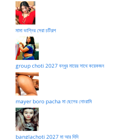
চ
টি
মামা ভাগ্নির সেরা চটিগল্প
group choti 2027 বন্ধুর মায়ের সাথে কয়েকজন
mayer boro pacha মা ছেলের নোংরামি
banglachoti 2027 মা আর দিদি