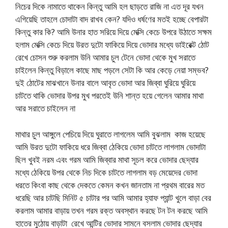
নিচের দিকে নামাতে থাকেন কিন্তু আমি হল ছাড়তে রাজি না এত দূর যখন
এগিয়েছি তাহলে চোদাটা বাদ রাখব কেন? যদিও ধর্ষণের মতই হচ্ছে বেপারটা
কিন্তু কার কি? আমি উনার হাত সরিয়ে দিয়ে মেক্সি কেচে উপরে উঠাতে সক্ষম
হলাম মেক্সি কেচে দিয়ে উরত দুটো ফাকিয়ে দিয়ে ভোদার মধ্যে ডাইরেক্ট ঠোট
রেখে চোসন শুরু করলাম উনি আমার চুল টেনে ভোদা থেকে মুখ সরাতে
চাইলেন কিন্তু বিড়ালে কাছে মাছ পড়লে সেটা কি আর কেড়ে নেয়া সম্ভব?
দুই ঠোটের মাঝখানে উনার বালে আবৃত ভোদা আর জিব্বা ঘুরিয়ে ঘুরিয়ে
চাটতে থাকি ভোদার উপর মুখ পরতেই উনি শান্ত হয়ে গেলেন আমার মাথা
আর সরাতে চাইলেন না
মাথার চুল আঙ্গুলে পেচিয়ে দিয়ে ঘুরাতে লাগলেম আমি বুঝলাম কাজ হয়েছে
আমি উরত দুটো ফাকিয়ে ধরে জিব্বা ঠেকিয়ে ভোদা চাটতে লাগলাম ভোদাটা
ছিল খুবই নরম এবং গরম আমি জিব্বার মাথা সূচল করে ভোদার ছেদ্যার
মধ্যে ঠেকিয়ে উপর থেকে নিচ দিকে চাটতে লাগলাম বড় মেয়েদের ভোদা
ধরতে কিংবা কাছ থেকে দেকতে কেমন কখন জানতাম না প্রথম বারের মত
ধরেছি আর চাটছি মিনিট ৫ চাটার পর আমি আমার হ্যাফ প্যান্ট খুলে বাড়া বের
করলাম আমার বাড়ায় তখন গরম রক্ত অবস্থান করছে টন টন করছে আমি
হাতের মুঠোয় বাড়াটা রেখে আন্টির ভোদার সামনে বসলাম ভোদার ছেদ্যার