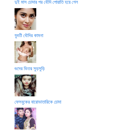
দুই মাস চোদার পর বৌদি পোয়াতি হয়ে গেল
যুবতী বৌদির কামনা
গুদের ভিতর সুড়সুড়ি
ফেসবুকের বারোভাতারিকে চোদা