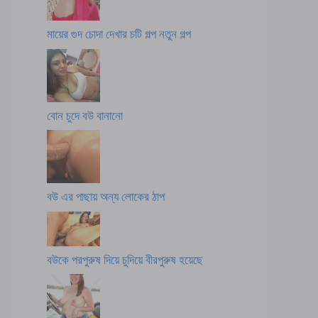
মায়ের গুদ চোদা দেখার চটি গল্প নতুন গল্প
বোন চুদে বউ বানানো
বউ এর পাছায় অন্য লোকের ঠাপ
বউকে পরপুরুষ দিয়ে চুদিয়ে বীরপুরুষ হয়েছে