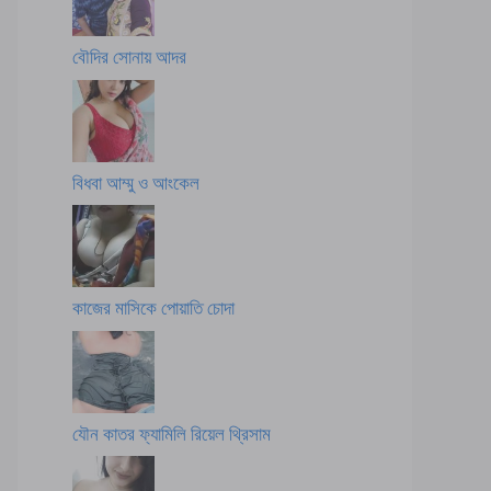
বৌদির সোনায় আদর
বিধবা আম্মু ও আংকেল
কাজের মাসিকে পোয়াতি চোদা
যৌন কাতর ফ্যামিলি রিয়েল থ্রিসাম