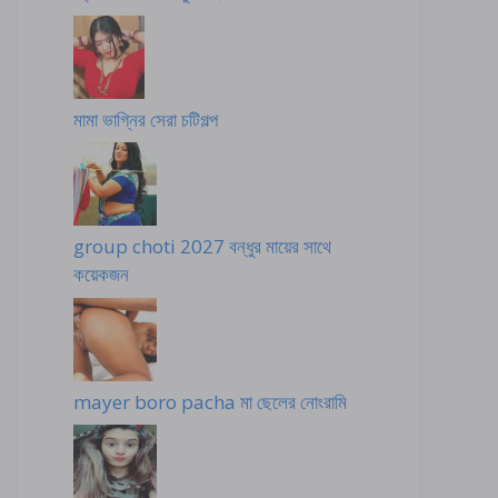
মামা ভাগ্নির সেরা চটিগল্প
group choti 2027 বন্ধুর মায়ের সাথে
কয়েকজন
mayer boro pacha মা ছেলের নোংরামি