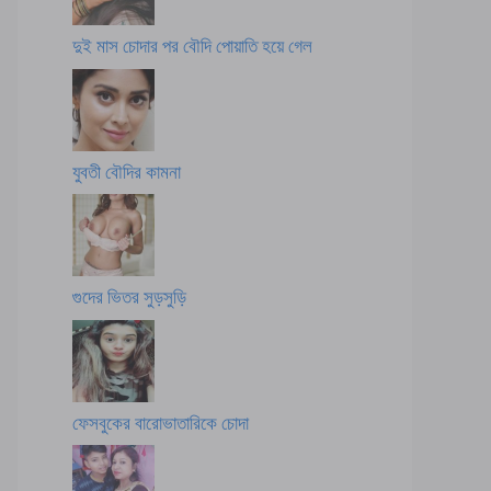
দুই মাস চোদার পর বৌদি পোয়াতি হয়ে গেল
যুবতী বৌদির কামনা
গুদের ভিতর সুড়সুড়ি
ফেসবুকের বারোভাতারিকে চোদা