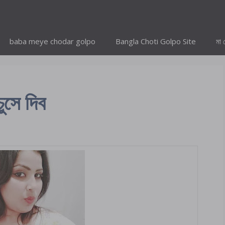
baba meye chodar golpo
Bangla Choti Golpo Site
মা 
সে দিব