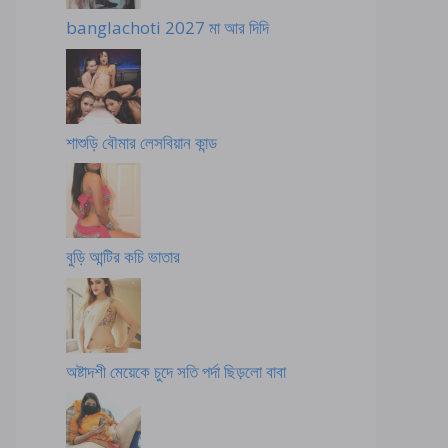
banglachoti 2027 মা আর দিদি
শাশুড়ি বৌমার লেসবিয়ান কান্ড
বুড়ি আন্টির কচি ভাতার
অষ্টাদশী মেয়েকে চুদে সতি পর্দা ছিড়লো বাবা