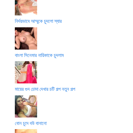
নির্দয়ভাবে আম্মুকে চুদলো স্যার
বাংলা সিনেমার নায়িকাকে চুদলাম
মায়ের গুদ চোদা দেখার চটি গল্প নতুন গল্প
বোন চুদে বউ বানানো