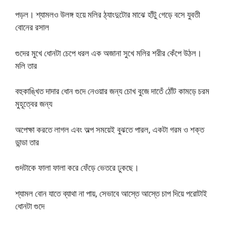
পড়ল। শ্যামলও উলঙ্গ হয়ে মলির ঠ্যাংদুটোর মাঝে হাঁটু গেড়ে বসে যুবতী
বোনের রসাল
গুদের মুখে ধোনটা চেপে ধরল এক অজানা সুখে মলির শরীর কেঁপে উঠল।
মলি তার
বহুকাঙ্খিত দাদার ধোন গুদে নেওয়ার জন্য চোখ বুজে দাতেঁ ঠোঁট কামড়ে চরম
মুহূত্বের জন্য
অপেক্ষা করতে লাগল এবং অল্প সময়েই বুঝতে পারল, একটা গরম ও শক্ত
ডান্ডা তার
গুদটাকে ফালা ফালা করে ফেঁড়ে ভেতরে ঢুকছে।
শ্যামল বোন যাতে ব্যাথা না পায়, সেভাবে আস্তে আস্তে চাপ দিয়ে পরোটাই
ধোনটা গুদে