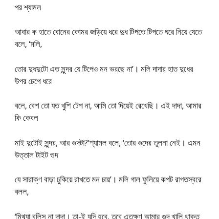
পর শ্যামল
আবার ক হাতে বোনের কোমর জড়িয়ে ধরে দুধ টিপতে টিপতে ঘরে নিয়ে যেতে
বলে, ‘মলি,
তোর দুধদুটো এত সুন্দর যে টিপেও মন ভরছে না’। মলি দাদার হাত দুধের
উপর চেপে ধরে
বলে, বেশ তো যত খুশি টেপ না, আমি তো দিয়েই রেখেছি। এই দাদা, আমার
কি কেবল
মাই দুটোই সুন্দর, আর গুদটা?’শ্যামল বলে, ‘তোর গুদের তুলনা নেই। এমন
উত্তাল টাইট গুদ
যে সারাক্ণ বাড়া ঢুকিয়ে রাখতে মন চায়’। মলি গাল ফুলিয়ে কপট রাগতস্বরে
বলল,
‘মিথ্যা বলিস না দাদা। তা-ই যদি হবে, তবে এতক্ষণ আমার গুদ খালি থাকত