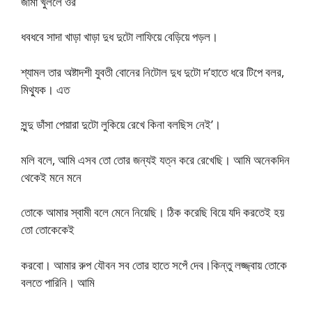
জামা খুললে ওর
ধবধবে সাদা খাড়া খাড়া দুধ দুটো লাফিয়ে বেড়িয়ে পড়ল।
শ্যামল তার অষ্টাদশী যুবতী বোনের নিটোল দুধ দুটো দ’হাতে ধরে টিপে বলর,
মিথ্যুক। এত
সুন্দু ডাঁসা পেয়ারা দুটো লুকিয়ে রেখে কিনা বলছিস নেই’।
মলি বলে, আমি এসব তো তোর জন্যই যত্ন করে রেখেছি। আমি অনেকদিন
থেকেই মনে মনে
তোকে আমার স্বামী বলে মেনে নিয়েছি। ঠিক করেছি বিয়ে যদি করতেই হয়
তো তোকেকেই
করবো। আমার রুপ যৌবন সব তোর হাতে সপেঁ দেব।কিন্তু লজ্জ্বায় তোকে
বলতে পারিনি। আমি