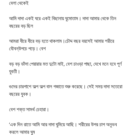
বেলা থেকেই
আমি দাদা একই ঘরে একই বিছানায় ঘুমোতাম। দাদা আমার থেকে তিন
বছরের বড় ছিল
আমরা ধীরে ধীরে বড় হতে থাকলাম।চৌদ্দ বছর বয়সেই আমার শরীরে
যৌবন্উপচে পড়ে। বেশ
বড় বড় ডাঁসা পেয়ারার মত দুটো মাই, বেশ চাওড়া পাছা, দেখে মনে হবে পূর্ণ
যুবতী।
গুদের চারপাশে অল্প অল্প বাল গজাতে শুরু করেছে। সেই সময় দাদা সতেরো
বছরের যুবক।
বেশ শক্ত সামর্থ চেহারা।
‘এক দিন রাতে আমি আর দাদা ঘুমিয়ে আছি। শরীরের উপর চাপ অনুভব
করলে আমার ঘুম