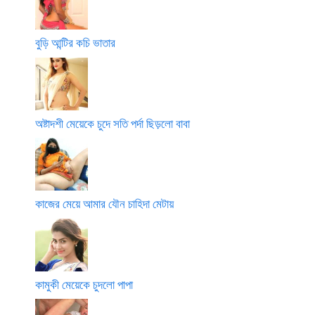
বুড়ি আন্টির কচি ভাতার
অষ্টাদশী মেয়েকে চুদে সতি পর্দা ছিড়লো বাবা
কাজের মেয়ে আমার যৌন চাহিদা মেটায়
কামুকী মেয়েকে চুদলো পাপা