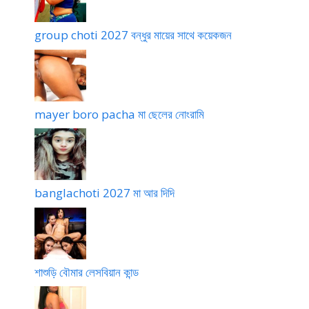
group choti 2027 বন্ধুর মায়ের সাথে কয়েকজন
mayer boro pacha মা ছেলের নোংরামি
banglachoti 2027 মা আর দিদি
শাশুড়ি বৌমার লেসবিয়ান কান্ড