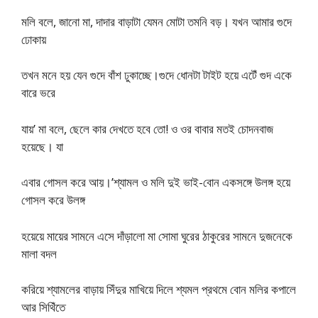
মলি বলে, জানো মা, দাদার বাড়াটা যেমন মোটা তমনি বড়। যখন আমার গুদে
ঢোকায়
তখন মনে হয় যেন গুদে বাঁশ ঢুকাচ্ছে।গুদে ধোনটা টাইট হয়ে এটেঁ গুদ একে
বারে ভরে
যায়’ মা বলে, ছেলে কার দেখতে হবে তো! ও ওর বাবার মতই চোদনবাজ
হয়েছে। যা
এবার গোসল করে আয়।’শ্যামল ও মলি দুই ভাই-বোন একসঙ্গে উলঙ্গ হয়ে
গোসল করে উলঙ্গ
হয়েয়ে মায়ের সামনে এসে দাঁড়ালো মা সোমা ঘুরের ঠাকুরের সামনে দুজনেকে
মালা বদল
করিয়ে শ্যামলের বাড়ায় সিঁদুর মাখিয়ে দিলে শ্যমল প্রথমে বোন মলির কপালে
আর সিথিঁতে