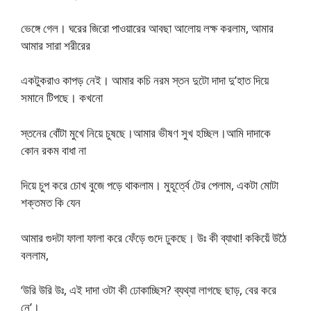
ভেঙ্গে গেল। ঘরের জিরো পাওয়ারের আবছা আলোয় লক্ষ করলাম, আমার
আমার সারা শরীরের
একটুকরাও কাপড় নেই। আমার কচি নরম স্তন দুটো দাদা দু’হাত দিয়ে
সমানে টিপছে। কখনো
স্তনের বোঁটা মুখে নিয়ে চুষছে।আমার ভীষণ সুখ হচ্ছিল।আমি দাদাকে
কোন রকম বাধা না
দিয়ে চুপ করে চোখ বুজে পড়ে থাকলাম। মুহূর্ত্বে টের পেলাম, একটা মোটা
শক্তমত কি যেন
আমার গুদটা ফালা ফালা করে ফেঁড়ে গুদে ঢুকছে। উঃ কী ব্যাথা! ককিয়েঁ উঠৈ
বললাম,
‘উরি উরি উঃ, এই দাদা ওটা কী ঢোকাচ্ছিস? ব্যথ্যা লাগছে ছাড়, বের করে
নে’।