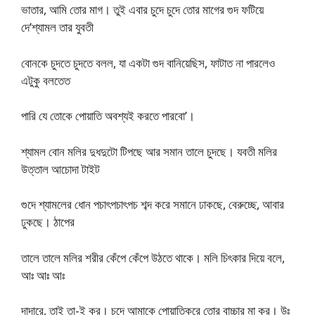
ভাতার, আমি তোর মাগ। তুই এবার চুদে চুদে তোর মাগের গুদ ফটিয়ে
দে’শ্যামল তার যুবতী
বোনকে চুদতে চুদতে বলল, যা একটা গুদ বানিয়েছিস, ফাটাত না পারলেও
এটুকু বলতেত
পারি যে তোকে পোয়াতি অবশ্যই করতে পারবো’।
শ্যামল বোন মলির দুধদুটো টিপছে আর সমান তালে চুদছে। যবতী মলির
উত্তাল আচোদা টাইট
গুদে শ্যামলের ধোন পচাৎপচাৎপচ শব্দ করে সমানে ঢাকছে, বেরুচ্ছে, আবার
ঢুকছে। ঠাপের
তালে তালে মলির শরীর কেঁপে কেঁপে উঠতে থাকে। মলি চিৎকার দিয়ে বলে,
আঃ আঃ আঃ
দাদারে, তাই তা-ই কর। চুদে আমাকে পোয়াতিকরে তোর বাচ্চার মা কর। উঃ