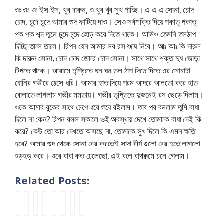
ওঃ ওঃ ওঃ ইস ইস, খুব দারুন, ও খুব খুব সুখ পাচ্ছি। এ এ এ সোনা, চোদ
চোদ, চুদে চুদে আমার গুদ ফাটিয়ে দাও। সেও সর্বশক্তি দিয়ে পকাত্ পকাত্
পক পক শব্দ তুলে চুদে চুদে হোড় করে দিতে থাকে। আমিও তেমনি তলঠাপ
দিচ্ছি তালে তালে। রিপন যেন আমার সব রস শুষে নিবে। আঃ আঃ কি দারুন
কি দারুন সোনা, চোদ চোদ জোরে চোদ সোনা। সাথে সাথে শক্ত দুধ জোড়া
টিপতে থাকে। আরামে তৃপ্তিতে ঘন ঘন তল ঠাপ দিতে দিতে ওর সোনাটা
যোনির গভীরে ঠেসে ধরি। আমার হাত দিয়ে পরম আদরে আলতো করে হাত
বোলাতে লাগলাম গভীর মমতায়। গভীর তৃপ্তিতে দুজনেই রস ছেড়ে দিলাম।
ওকে আমার বুকের সাথে চেপে ধরে শুয়ে রইলাম। তার পর বললাম তুমি বাধা
দিলে না কেন? রিপন বলল সকালে ওই অবস্থায় দেখে তোমাকে বাধা দেই কি
করে? কেউ তো আর দেখতে আসছে না, তোমাকে সুখ দিলে কি এমন ক্ষতি
হবে? আমার গুদ থেকে সোনা বের করতেই সাদা বীর্য গুলো বের হতে লাগলো
হড়হড় করে। ওরে বাবা কত ঢেলেছো, এই বলে বাথরুমে চলে গেলাম।
Related Posts:
b
ডা
B
প্র
g
p
সো
c
a
ব
o
থ
u
r
না
h