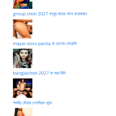
group choti 2027 বন্ধুর মায়ের সাথে কয়েকজন
mayer boro pacha মা ছেলের নোংরামি
banglachoti 2027 মা আর দিদি
শাশুড়ি বৌমার লেসবিয়ান কান্ড