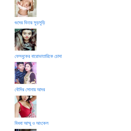
গুদের ভিতর সুড়সুড়ি
ফেসবুকের বারোভাতারিকে চোদা
বৌদির সোনায় আদর
বিধবা আম্মু ও আংকেল