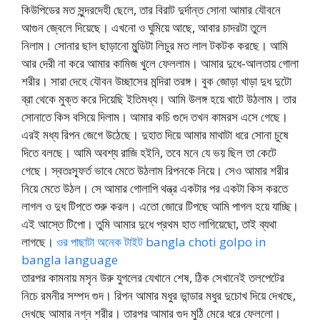
কিউপিডের মত সুন্দরদেহী ছেলে, তার বিরাট দুর্দান্ত সোনা আমার যৌবনে
আগুন জ্বেলে দিয়েছে। এখনো ও ঘুমিয়ে আছে, আবার চাদরটা তুলে
নিলাম। সোনার ছাল ছাড়ানো মুন্ডিটা লিচুর মত লাল টকটক করছে। আমি
আর দেরী না করে আমার কামিজ খুলে ফেললাম। আমার দুধে-আলতায় গোলা
শরীর। সারা দেহে যৌবন উচ্ছাসের মন্দিরা তরঙ্গ। বুক জোড়া খাড়া দুধ দুটো
ব্রা থেকে মুক্ত করে দিয়েছি ইতিমধ্য। আমি উলঙ্গ হয়ে খাটে উঠলাম। তার
সোনাতে কিস বসিয়ে দিলাম। আমার কচি গুদে তখন কামরস এসে গেছে।
এরই মধ্য রিপন জেগে উঠেছে। দুহাত দিয়ে আমার মাথাটা ধরে সোনা চুষে
দিতে বলছে। আমি অবশ্য রাজি হইনি, তবে মনে যে ভয় ছিল তা কেটে
গেছে। স্বতঃস্ফূর্ত ভাবে মেতে উঠলাম রিপনকে নিয়ে। সেও আমার শরীর
নিয়ে মেতে উঠল। সে আমার গোলাপি থন্ত্র একটার পর একটা কিস করতে
লাগল ও দুধ টিপতে শুরু করল। এতো জোরে টিপছে আমি পাগল হয়ে যাচ্ছি।
এই আস্তে টিপো। তুমি আমার দুধে প্রথম হাত লাগিয়েছো, তাই ব্যথা
লাগছে।
ওর পাছাটা অনেক টাইট bangla choti golpo in
bangla language
তারপর কামনায় মসৃন উরু যুগলের যেখানে শেষ, ঠিক সেখানেই তলপেটের
নিচে রমনীর সম্পদ গুদ। রিপন আমার মধুর ভান্ডার মধুর দুচোখ দিয়ে দেখছে,
দেখছে আমার নগ্ন শরীর। তারপর আমার গুদ মুঠি মেরে ধরে ফেললো।