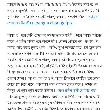
আনন্দে উঃ উঃ উঃ আঃ আঃ আঃ আঃ ইঃ ইঃ ইঃ ইঃ ইঃ চিত্কারে সারা ঘর গম
গম করে তুলেছি। আঃ…..আঃ …….ওঃ….ওঃ বাবারে এ এ এ ইস ইহ, কি
সুখ পাচ্ছি। আমি রিপনের ঠোঁট কামড়ে ধরেছি ও তলঠাপ দিচ্ছি।
বিবাহিতা
মেয়েদের যৌন জীবন -bangla choti golpo
আমার দুধ ধরে সেকি চোদন তা আজো ভুলতে পারিনি। মাঝে আমার শরীরের
সাথে ওর শরীর জড়িয়ে ধরে জাপটে ধরি। কোমর খেলিয়ে পক পক পক পক
ফচাত্ পচাত্ ফচাত্ চুদতে থাকে। আমিও সুখে আত্মহারা হয়ে পাছা তুলে তুলে
তালে তালে তলঠাপ দিতে থাকি ঘন ঘন। সারা শরীর ঘামে চক চক করছে।
মাঝে মাঝে ওর ঠোঁটে গালে কামড়ে ধরছি। অস্থির হয়ে প্রবল কামের
তাড়নায় আত্মহারা হয়ে চেঁচাচ্ছি ঝাঁকুনি দিয়ে দিয়ে, ইস উঃ উঃ আঃ আঃ এ এ এ
কি সুখ ওঃ ওঃ ওঃ দে দে দে আরো। আমার জরায়ুতে গিয়ে ধাক্কা দিচ্ছে
তোমার সোনা। আঃ আঃ আঃ ইঃ ই ই, আমার চিত্কারে উত্সাহিত হয়ে জোরে
জোরে ঠাপ দিতে থাকে, অবিশ্রাম ভাবে আমাকে চুদতে থাকে। আমার রস
সিক্ত গুদ প্যাচ প্যাচ করতে লাগলো।
পারুল মাগীর ভারী দুধ আর পাছা
আমিতো চুদন সুখে কামার্ত আত্মহারা হয়ে হিসিয়ে উঠছি। আঃ আঃ ওঃ ওঃ ইঃ
ইঃ, অজস্র ঠাপে আমাকে চুদতে চুদতে রিপন আমাকে বলল কেমন লাগছে?
আমিও রিপনের ঠোঁটে ঘন ঘন কিস দিতে দিতে বললাম দারুন লাগছে সোনা।