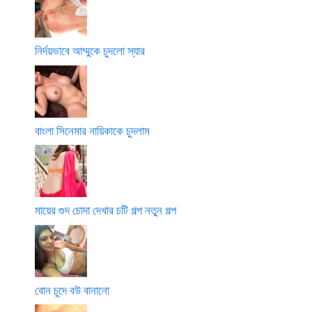
নির্দয়ভাবে আম্মুকে চুদলো স্যার
বাংলা সিনেমার নায়িকাকে চুদলাম
মায়ের গুদ চোদা দেখার চটি গল্প নতুন গল্প
বোন চুদে বউ বানানো