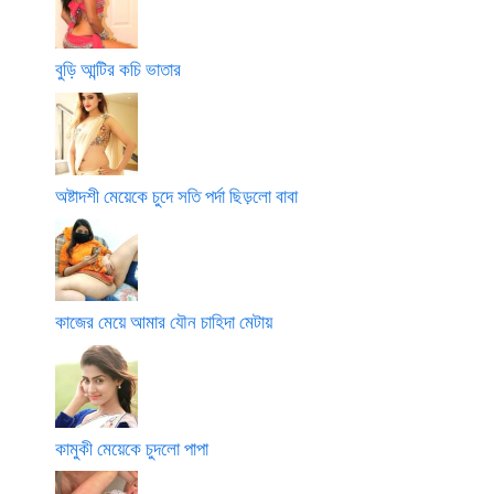
বুড়ি আন্টির কচি ভাতার
অষ্টাদশী মেয়েকে চুদে সতি পর্দা ছিড়লো বাবা
কাজের মেয়ে আমার যৌন চাহিদা মেটায়
কামুকী মেয়েকে চুদলো পাপা