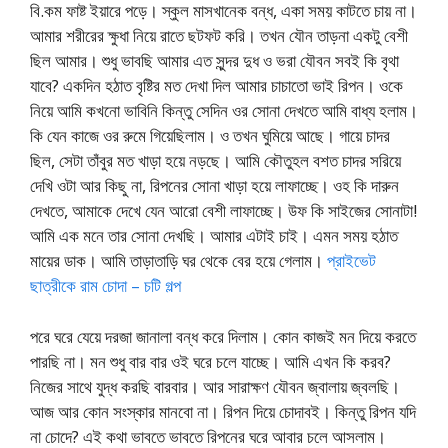
বি.কম ফাষ্ট ইয়ারে পড়ে। স্কুল মাসখানেক বন্ধ, একা সময় কাটতে চায় না।
আমার শরীরের ক্ষুধা নিয়ে রাতে ছটফট করি। তখন যৌন তাড়না একটু বেশী
ছিল আমার। শুধু ভাবছি আমার এত সুন্দর দুধ ও ভরা যৌবন সবই কি বৃথা
যাবে? একদিন হঠাত বৃষ্টির মত দেখা দিল আমার চাচাতো ভাই রিপন। ওকে
নিয়ে আমি কখনো ভাবিনি কিন্তু সেদিন ওর সোনা দেখতে আমি বাধ্য হলাম।
কি যেন কাজে ওর রুমে গিয়েছিলাম। ও তখন ঘুমিয়ে আছে। গায়ে চাদর
ছিল, সেটা তাঁবুর মত খাড়া হয়ে নড়ছে। আমি কৌতুহল বশত চাদর সরিয়ে
দেখি ওটা আর কিছু না, রিপনের সোনা খাড়া হয়ে লাফাচ্ছে। ওহ কি দারুন
দেখতে, আমাকে দেখে যেন আরো বেশী লাফাচ্ছে। উফ কি সাইজের সোনাটা!
আমি এক মনে তার সোনা দেখছি। আমার এটাই চাই। এমন সময় হঠাত
মায়ের ডাক। আমি তাড়াতাড়ি ঘর থেকে বের হয়ে গেলাম।
প্রাইভেট
ছাত্রীকে রাম চোদা – চটি গল্প
পরে ঘরে যেয়ে দরজা জানালা বন্ধ করে দিলাম। কোন কাজই মন দিয়ে করতে
পারছি না। মন শুধু বার বার ওই ঘরে চলে যাচ্ছে। আমি এখন কি করব?
নিজের সাথে যুদ্ধ করছি বারবার। আর সারাক্ষণ যৌবন জ্বালায় জ্বলছি।
আজ আর কোন সংস্কার মানবো না। রিপন দিয়ে চোদাবই। কিন্তু রিপন যদি
না চোদে? এই কথা ভাবতে ভাবতে রিপনের ঘরে আবার চলে আসলাম।