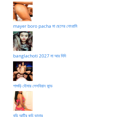
mayer boro pacha মা ছেলের নোংরামি
banglachoti 2027 মা আর দিদি
শাশুড়ি বৌমার লেসবিয়ান কান্ড
বুড়ি আন্টির কচি ভাতার