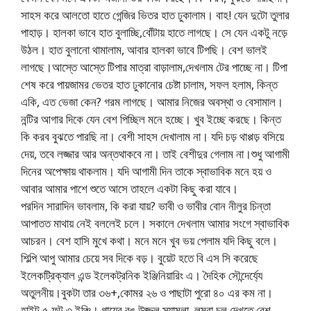
সাহস করে আলতো হাতে গেন্জির ভিতর হাত ঢুকালাম। বাহ! যেন দুটো তুলার
পাহাড়। হালকা ভাবে হাত বুলাচ্ছি,বোঁটায় হাতে লাগছে। সে যেন একটু নড়ে
উঠল। হাত বুলানো থামালাম, আবার হালকা ভাবে টিপছি। বেশ ভালই
লাগছে।আস্তে আস্তে টিপার মাত্রা বাড়ালাম,দেখলাম টের পাচ্ছে না। টিপা
শেষ করে পায়জামর ভেতর হাত ঢুকানোর চেষ্টা চালাম, সফল হলাম, কিন্ত
একি, এত ভেজা কেন? গরম লাগছে। আমার নিজের অবস্থা ও বেসামাল।
নন্টির আগার দিকে যেন বেশ পিচ্ছিল মনে হচ্ছে। খুব ইচ্ছে করছে। কিন্ত
কি করব বুঝতে পারছি না। বেশী সাহস দেখালাম না। যদি চড় থাপ্পড় বসিয়ে
দেয়, তবে লজ্জার আর অন্তথাকবে না। তাই বেশীদুর গেলাম না।শুধু আগামী
দিনের অপেক্ষায় থাকলাম। যদি আগামী দিন তাকে স্বাভাবিক মনে হয় ও
আবার আমার পাশে শুতে আসে তাহলে একটা কিছু করা যাবে।
পরদিন সারাদিন ভাবলাম, কি করা যায়? ভাবী ও ভাবীর বোন নীলুর চিন্তা
আপাতত মাথায় নেই বললেই চলে। সকালে দেখলাম আমার সংগে স্বাভাবিক
আচরন। বেশ হাসি মুখে কথা। মনে মনে খুব ভয় পেলাম যদি কিছু বলে।
শিল্পি আপু আমার চেয়ে সব দিকে বড়। বুয়েট হতে বি এস সি করেছে
ইলেকট্রিক্যাল এন্ড ইলেকট্রনিক ইঞ্জিনিয়ারিং এ। দৈহিক সৌন্দের্য্যে
অতুলনীয়।বুকটা তার ৩৬+,কোমর ২৬ ও পাছাটা পুরো ৪০ এর কম না।
হাইট ৫ ফুট ৩ ইঞ্চি। গায়ের রঙ উজ্জল স্যামলা, লম্বা চুল দেখতে বেশ