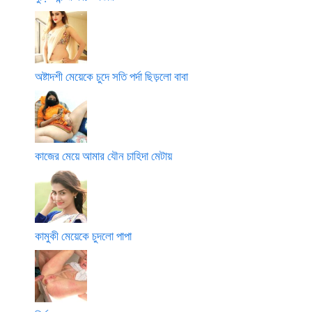
অষ্টাদশী মেয়েকে চুদে সতি পর্দা ছিড়লো বাবা
কাজের মেয়ে আমার যৌন চাহিদা মেটায়
কামুকী মেয়েকে চুদলো পাপা