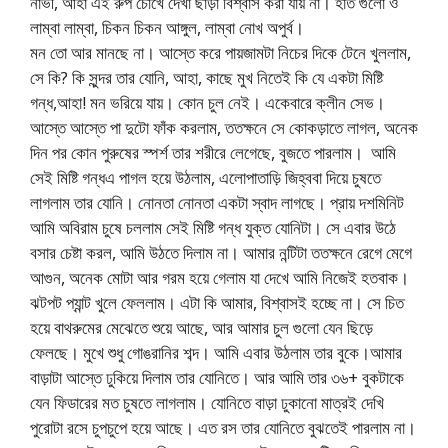
নাভী, আহা এই রুপ চোখে দেখা ছাড়া বিশ্বাস করা যায় না। হাত গুলো ও
লাম্বা লাম্বা, চিকন চিকন আঙ্গুল, লাম্বা নোখ অপুর্ব।
মন তো আর মানছে না। আস্তে করে পায়জামটা নিচের দিকে টেনে খুললাম,
সে কি? কি সুন্দর তার যোনি, আহা, কাছে মুখ নিতেই কি যে একটা মিষ্টি
গন্ধ,আহা! মন ভরিয়ে যায়। কোন চুল নেই। একেবারে ক্লীন সেভ।
আস্তে আস্তে পা দুটো ফাঁক করলাম, ততক্ষনে সে কোকড়াতে লাগল, অনেক
দিন পর কোন পুরুষের স্পর্শ তার শরীরে লেগেছে, বুজতে পারলাম। আমি
সেই মিষ্টি গন্ধএ পাগল হয়ে উঠলাম, এলোপাতাড়ি জিহ্ববা দিয়ে চুষতে
লাগলাম তার যোনি। নোনতা নোনতা একটা স্বাদ লাগছে। প্রায় দশমিনিট
আমি অবিরাম চুষে চললাম সেই মিষ্টি গন্ধ যুক্ত যোনিটা। সে এবার উঠে
বসার চেষ্টা করল, আমি উঠতে দিলাম না। আমার নন্টিটা ততক্ষনে রেগে মেগে
আগুন, অনেক মোটা আর গরম হয়ে গেলাম যা দেখে আমি নিজেই হতবাক।
ঝটপট প্যান্ট খুলে ফেললাম। এটা কি আমার, বিশ্বাসই হচ্ছে না। সে চিত
হয়ে বাথরুমের মেঝেতে শুয়ে আছে, আর আমার চুল গুলো যেন ছিড়ে
ফেলছে। মুখে শুধু গোঙরানির শব্দ। আমি এবার উঠলাম তার বুকে।আমার
বাড়াটা আস্তে ঢুকিয়ে দিলাম তার যোনিতে। আর আমি তার ৩৬+ বুকটাকে
যেন ফিডারের মত চুষতে লাগলাম। যোনিতে বাড়া ঢুকানো মাত্রই দেখি
পুরোটা রসে চুপচুপে হয়ে আছে। এত রস তার যোনিতে বুঝতেই পারলাম না।