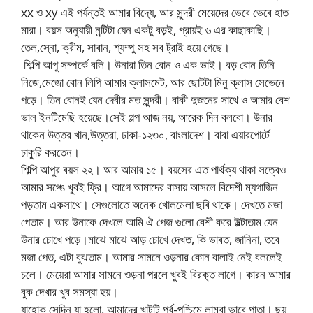
xx ও xy এই পর্যন্তই আমার বিদ্যে, আর সুন্দরী মেয়েদের ভেবে ভেবে হাত
মারা। বয়স অনুযায়ী নন্টিটা যেন একটু বড়ই, প্রায়ই ৬ এর কাছাকাছি।
তেল,স্নো, ক্রীম, সাবান, শ্যম্পু সহ সব ট্রাই হয়ে গেছে।
শিল্পি আপু সম্পর্কে বলি। উনারা তিন বোন ও এক ভাই। বড় বোন তিনি
নিজে,মেজো বোন লিপি আমার ক্লাসমেট, আর ছোটটা মিনু ক্লাস সেভেনে
পড়ে। তিন বোনই যেন দেবীর মত সুন্দরী। বাকী দুজনের সাথে ও আমার বেশ
ভাল ইনটিমেছি হয়েছে।সেই গল্প আজ নয়, আরেক দিন বলবো। উনার
থাকেন উত্তর খান,উত্তরা, ঢাকা-১২৩০, বাংলাদেশ। বাবা এয়ারপোর্টে
চাকুরি করতেন।
শিল্পি আপুর বয়স ২২। আর আমার ১৫। বয়সের এত পার্থক্য থাকা সত্বেও
আমার সগ্ঙে খুবই ফ্রি। আগে আমাদের বাসায় আসলে বিদেশী ম্যগাজিন
পড়তাম একসাথে। সেগুলোতে অনেক খোলমেলা ছবি থাকে। দেখতে মজা
পেতাম। আর উনাকে দেখলে আমি ঐ পেজ গুলো বেশী করে উল্টাতাম যেন
উনার চোখে পড়ে।মাঝে মাঝে আড় চোখে দেখত, কি ভাবত, জানিনা, তবে
মজা পেত, এটা বুঝতাম। আমার সামনে ওড়নার কোন বালাই নেই বললেই
চলে। মেয়েরা আমার সামনে ওড়না পরলে খুবই বিরক্ত লাগে। কারন আমার
বুক দেখার খুব সমস্যা হয়।
যাহোক সেদিন যা হলো, আমাদের খাটটি পুর্ব-পশ্চিমে লাম্বা ভাবে পাতা। ছয়