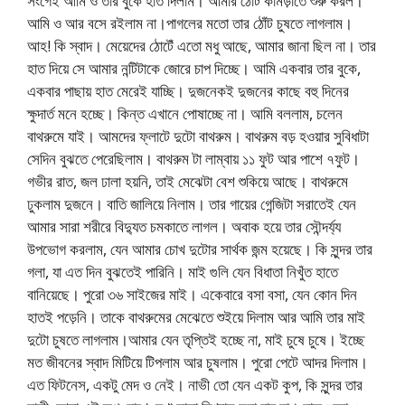
সংগেই আমি ও তার বুকে হাত দিলাম। আমার ঠোট কামড়াতে শুরু করল।
আমি ও আর বসে রইলাম না।পাগলের মতো তার ঠোঁট চুষতে লাগলাম।
আহ! কি স্বাদ। মেয়েদের ঠোটেঁ এতো মধু আছে, আমার জানা ছিল না। তার
হাত দিয়ে সে আমার নন্টিটাকে জোরে চাপ দিচ্ছে। আমি একবার তার বুকে,
একবার পাছায় হাত মেরেই যাচ্ছি। দুজনেকই দুজনের কাছে বহু দিনের
ক্ষুদার্ত মনে হচ্ছে। কিন্ত এখানে পোষাচ্ছে না। আমি বললাম, চলেন
বাথরুমে যাই। আমদের ফ্লাটে দুটো বাথরুম। বাথরুম বড় হওয়ার সুবিধাটা
সেদিন বুঝতে পেরেছিলাম। বাথরুম টা লাম্বায় ১১ ফুট আর পাশে ৭ফুট।
গভীর রাত, জল ঢালা হয়নি, তাই মেঝেটা বেশ শুকিয়ে আছে। বাথরুমে
ঢুকলাম দুজনে। বাতি জালিয়ে নিলাম। তার গায়ের গেন্জিটা সরাতেই যেন
আমার সারা শরীরে বিদ্যুত চমকাতে লাগল। অবাক হয়ে তার সৌন্দর্য্য
উপভোগ করলাম, যেন আমার চোখ দুটোর সার্থক জন্ম হয়েছে। কি সুন্দর তার
গলা, যা এত দিন বুঝতেই পারিনি। মাই গুলি যেন বিধাতা নিখুঁত হাতে
বানিয়েছে। পুরো ৩৬ সাইজের মাই। একেবারে বসা বসা, যেন কোন দিন
হাতই পড়েনি। তাকে বাথরুমের মেঝেতে শুইয়ে দিলাম আর আমি তার মাই
দুটো চুষতে লাগলাম।আমার যেন তৃপ্তিই হচ্ছে না, মাই চুষে চুষে। ইচ্ছে
মত জীবনের স্বাদ মিটিয়ে টিপলাম আর চুষলাম। পুরো পেটে আদর দিলাম।
এত ফিটনেস, একটু মেদ ও নেই। নাভী তো যেন একট কুপ, কি সুন্দর তার