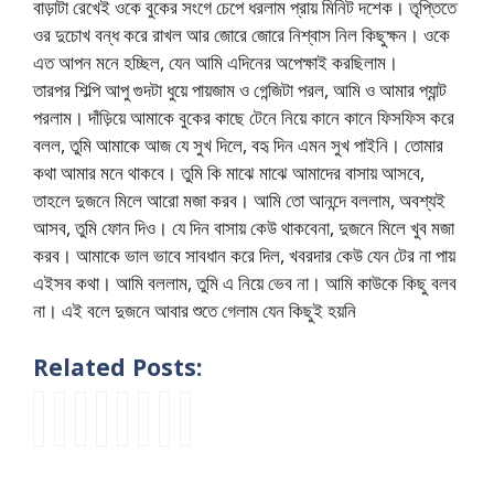
বাড়াটা রেখেই ওকে বুকের সংগে চেপে ধরলাম প্রায় মিনিট দশেক। তৃপ্তিতে
ওর দুচোখ বন্ধ করে রাখল আর জোরে জোরে নিশ্বাস নিল কিছুক্ষন। ওকে
এত আপন মনে হচ্ছিল, যেন আমি এদিনের অপেক্ষাই করছিলাম।
তারপর শিল্পি আপু গুদটা ধুয়ে পায়জাম ও গেন্জিটা পরল, আমি ও আমার প্যান্ট
পরলাম। দাঁড়িয়ে আমাকে বুকের কাছে টেনে নিয়ে কানে কানে ফিসফিস করে
বলল, তুমি আমাকে আজ যে সুখ দিলে, বহৃ দিন এমন সুখ পাইনি। তোমার
কথা আমার মনে থাকবে। তুমি কি মাঝে মাঝে আমাদের বাসায় আসবে,
তাহলে দুজনে মিলে আরো মজা করব। আমি তো আনন্দে বললাম, অবশ্যই
আসব, তুমি ফোন দিও। যে দিন বাসায় কেউ থাকবেনা, দুজনে মিলে খুব মজা
করব। আমাকে ভাল ভাবে সাবধান করে দিল, খবরদার কেউ যেন টের না পায়
এইসব কথা। আমি বললাম, তুমি এ নিয়ে ভেব না। আমি কাউকে কিছু বলব
না। এই বলে দুজনে আবার শুতে গেলাম যেন কিছুই হয়নি
Related Posts:
a
s
মা
আ
B
আ
v
f
p
t
আ
পু
a
পু
o
i
u
u
পু
র
n
কে
d
r
k
d
চো
ঠো
g
বা
a
s