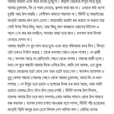
আমার বাড়াটা একে বারে ভিজে চুপচুপে। বাড়াটা বেরকরে টিস্যু দিয়ে মুছে
আবার ঢুকালাম, কি যে গরম ভেতরে, কল্পনা করা যায় না। এভাবে মাই গুলো
চুষছি আর ঠাপ মারছি। বেশীক্ষন থাকতে পারলাম না। মিনিট দু আড়াইয়ের
মধ্যেই আমার মাল চলে এলো। তাড়াতাড়ি বাড়াটা বার করতে না করতে তার
পেটে উপর গিয়ে কিছু পড়ল, আর কিছু মাল বাথরুমে ওয়ালের টাইলস এ
পড়ল।সে বার বার বলছিল, সাবধান বাচ্চা হয়ে যাবে। বললাম কথা দিলাম
ভেতরে ফেলব না।
আমার বাড়াটা সে খুব ভাল করে চুষে একে বারে পরিস্কার করে দিল। কিন্ত
ওটা তখনও টনটন করছে। তাকে বললাম পেছন থেকে লাগাব। সে রাজী
নয়। বললাম আরে না যোনিতেই পেছন থেকে লাগাব। তারপর রাজী হলো।
যখন সে ঘুরে পাছাটা আমার দিকে এগিয়ে দিল, আমি তো অবাক, এত সুন্দর
পাছাও মেয়েদের হয়? দেখে যেন নয়ন দুটো ভরে গেল। কতক্ষন হাতালাম ও
চুমু খেলাম পাছায়।তারপর পেছন থেকে আবার ঢুকালাম, আহ! কি যে ভাল
লাগছে। সে উপুড় হয়ে দুহাত ও দুপায়ের উপর ভর করে আছে, আর আমি
দুহাতে কোমর টেনে টেনে ঠাপ মেরে চলছি। মিনিট দশেক ঠাপ দিলাম,
তারপর আবার চিত হয়ে শুতে বললাম,এবার আবার সামনে থেকে ঠাপ মারতে
শুরু করলাম। হালকা চপাত চপাত আওয়াজ হতে লাগল, মিনিট পাঁচ ছয়েকের
মধ্যেই শিল্পি আপুর গুদে ঢেলে দিলাম বেশ খানিক মাল। যোনির ভেতর