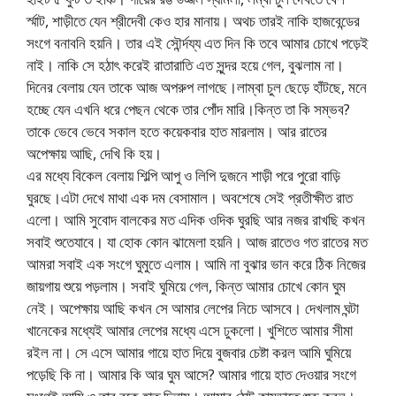
র্স্মাট, শাড়ীতে যেন শ্রীদেবী কেও হার মানায়। অথচ তারই নাকি হাজবেন্ডের
সংগে বনাবনি হয়নি। তার এই সৌর্ন্দয্য এত দিন কি তবে আমার চোখে পড়েই
নাই। নাকি সে হঠাৎ করেই রাতারাতি এত সুন্দর হয়ে গেল, বুঝলাম না।
দিনের বেলায় যেন তাকে আজ অপরুপ লাগছে।লাম্বা চুল ছেড়ে হাঁটছে, মনে
হচ্ছে যেন এখনি ধরে পেছন থেকে তার পোঁদ মারি।কিন্ত তা কি সম্ভব?
তাকে ভেবে ভেবে সকাল হতে কয়েকবার হাত মারলাম। আর রাতের
অপেক্ষায় আছি, দেখি কি হয়।
এর মধ্যে বিকেল বেলায় শিল্পি আপু ও লিপি দুজনে শাড়ী পরে পুরো বাড়ি
ঘুরছে।এটা দেখে মাথা এক দম বেসামাল। অবশেষে সেই প্রতীক্ষীত রাত
এলো। আমি সুবোদ বালকের মত এদিক ওদিক ঘুরছি আর নজর রাখছি কখন
সবাই শুতেযাবে। যা হোক কোন ঝামেলা হয়নি। আজ রাতেও গত রাতের মত
আমরা সবাই এক সংগে ঘুমুতে এলাম। আমি না বুঝার ভান করে ঠিক নিজের
জায়গায় শুয়ে পড়লাম। সবাই ঘুমিয়ে গেল, কিন্ত আমার চোখে কোন ঘুম
নেই। অপেক্ষায় আছি কখন সে আমার লেপের নিচে আসবে। দেখলাম ঘন্টা
খানেকের মধ্যেই আমার লেপের মধ্যে এসে ঢুকলো। খুশিতে আমার সীমা
রইল না। সে এসে আমার গায়ে হাত দিয়ে বুজবার চেষ্টা করল আমি ঘুমিয়ে
পড়েছি কি না। আমার কি আর ঘুম আসে? আমার গায়ে হাত দেওয়ার সংগে