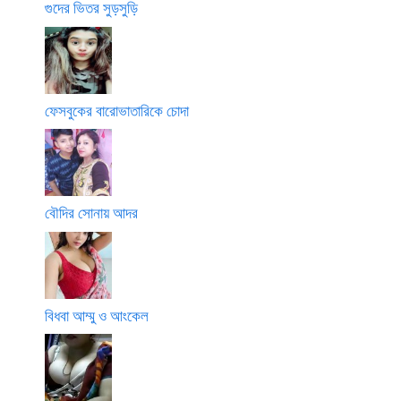
গুদের ভিতর সুড়সুড়ি
ফেসবুকের বারোভাতারিকে চোদা
বৌদির সোনায় আদর
বিধবা আম্মু ও আংকেল