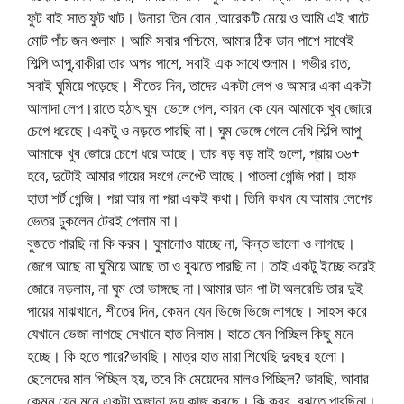
ফুট বাই সাত ফুট খাট। উনারা তিন বোন ,আরেকটি মেয়ে ও আমি এই খাটে
মোট পাঁচ জন শুলাম। আমি সবার পশ্চিমে, আমার ঠিক ডান পাশে সাথেই
শিল্পি আপু,বাকীরা তার অপর পাশে, সবাই এক সাথে শুলাম। গভীর রাত,
সবাই ঘুমিয়ে পড়েছে। শীতের দিন, তাদের একটা লেপ ও আমার একা একটা
আলাদা লেপ।রাতে হঠাৎ ঘুম ভেঙ্গে গেল, কারন কে যেন আমাকে খুব জোরে
চেপে ধরেছে।একটু ও নড়তে পারছি না। ঘুম ভেঙ্গে গেলে দেখি শিল্পি আপু
আমাকে খুব জোরে চেপে ধরে আছে। তার বড় বড় মাই গুলো, প্রায় ৩৬+
হবে, দুটোই আমার গায়ের সংগে লেপ্টে আছে। পাতলা গেন্জি পরা। হাফ
হাতা শর্ট গেন্জি। পরা আর না পরা একই কথা। তিনি কখন যে আমার লেপের
ভেতর ঢুকলেন টেরই পেলাম না।
বুজতে পারছি না কি করব। ঘুমানোও যাচ্ছে না, কিন্ত ভালো ও লাগছে।
জেগে আছে না ঘুমিয়ে আছে তা ও বুঝতে পারছি না। তাই একটু ইচ্ছে করেই
জোরে নড়লাম, না ঘুম তো ভাঙ্গছে না।আমার ডান পা টা অলরেডি তার দুই
পায়ের মাঝখানে, শীতের দিন, কেমন যেন ভিজে ভিজে লাগছে। সাহস করে
যেখানে ভেজা লাগছে সেখানে হাত নিলাম। হাতে যেন পিচ্ছিল কিছু মনে
হচ্ছে। কি হতে পারে?ভাবছি। মাত্র হাত মারা শিখেছি দুবছর হলো।
ছেলেদের মাল পিচ্ছিল হয়, তবে কি মেয়েদের মালও পিচ্ছিল? ভাবছি, আবার
কেমন যেন মনে একটা অজানা ভয় কাজ করছে। কি করব, বুঝতে পারছিনা।