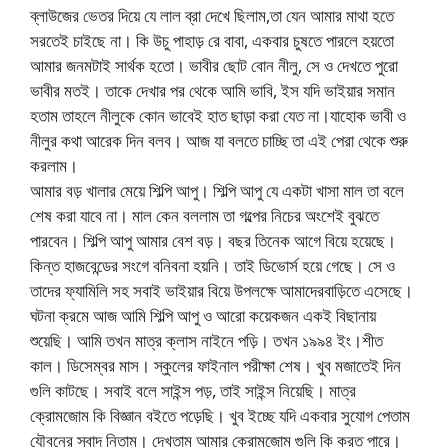
ব্লাউজের ভেতর দিয়ে যে লাল ব্রা দেখে ছিলাম,তা যেন আমার মাথা হতে
সরতেই চাইছে না। কি উচু পাহাড় রে বাবা, একবার চুষতে পারলে হয়তো
আমার জনমটাই সার্থক হতো। ভাবীর ছোট বোন নীলু, সে ও দেখতে পুরো
ভাবীর মতই। তাকে দেখার পর থেকে আমি ভাবি, ইস যদি ভাইয়ার সমান
হতাম তাহলে নীলুকে কোন ভাবেই হাত ছাড়া করা যেত না।যাহোক ভাবী ও
নীলুর কথা আরেক দিন বলব। আজ যা বলতে চাচ্ছি তা এই পেরা থেকে শুরু
করলাম।
আমার বড় খালার মেয়ে শিল্পি আপু। শিল্পি আপু যে একটা খাসা মাল তা বলে
শেষ করা যাবে না। মাল কেন বললাম তা গল্পের নিচের অংশেই বুঝতে
পারবেন। শিল্পি আপু আমার বেশ বড়। বছর তিনেক আগে বিয়ে হয়েছে।
কিন্ত হাজবেন্ডের সংগে বনিবনা হয়নি। তাই ডিভোর্স হয়ে গেছে। সে ও
তাদের ফ্যামিলি সহ সবাই ভাইয়ার বিয়ে উপলক্ষে আমাদেরবাড়িতে এসেছে।
ঘটনা ক্রমে আজ আমি শিল্পি আপু ও আরো কয়েকজন একই বিছানায়
শুয়েছি। আমি তখন মাত্র ক্লাস নাইনে পড়ি। তখন ১৯৯৪ ইং।শীত
কাল। ডিসেম্বর মাস। স্কুলের ফাইনাল পরীক্ষা শেষ। খুব মজাতেই দিন
গুলি কাটছে। সবাই বলে সাইন্স পড়, তাই সাইন্স নিয়েছি। মাত্র
ক্রোমজোম কি বিজ্ঞান বইতে পড়েছি। খুব ইচ্ছে যদি একবার সুযোগ পেতাম
যৌবনের স্বাদ নিতাম। দেখতাম আমার ক্রোমজোম গুলি কি করত পারে।