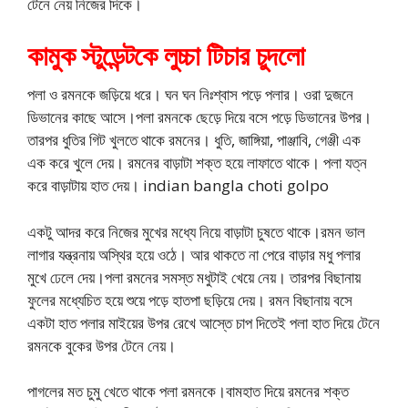
টেনে নেয় নিজের দিকে।
কামুক স্টুডেন্টকে লুচ্চা টিচার চুদলো
পলা ও রমনকে জড়িয়ে ধরে। ঘন ঘন নিঃশ্বাস পড়ে পলার। ওরা দুজনে
ডিভানের কাছে আসে।পলা রমনকে ছেড়ে দিয়ে বসে পড়ে ডিভানের উপর।
তারপর ধুতির গিট খুলতে থাকে রমনের। ধুতি, জাঙ্গিয়া, পাঞ্জাবি, গেঞ্জী এক
এক করে খুলে দেয়। রমনের বাড়াটা শক্ত হয়ে লাফাতে থাকে। পলা যত্ন
করে বাড়াটায় হাত দেয়। indian bangla choti golpo
একটু আদর করে নিজের মুখের মধ্যে নিয়ে বাড়াটা চুষতে থাকে।রমন ভাল
লাগার যন্ত্রনায় অস্থির হয়ে ওঠে। আর থাকতে না পেরে বাড়ার মধু পলার
মুখে ঢেলে দেয়।পলা রমনের সমস্ত মধুটাই খেয়ে নেয়। তারপর বিছানায়
ফুলের মধ্যেচিত হয়ে শুয়ে পড়ে হাতপা ছড়িয়ে দেয়। রমন বিছানায় বসে
একটা হাত পলার মাইয়ের উপর রেখে আস্তে চাপ দিতেই পলা হাত দিয়ে টেনে
রমনকে বুকের উপর টেনে নেয়।
পাগলের মত চুমু খেতে থাকে পলা রমনকে।বামহাত দিয়ে রমনের শক্ত