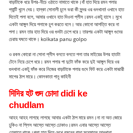
বাড়াটাকে ধরে উপর-নীচে ওঠাতে নামাতে থাকে।বাঁ হাত দিয়ে রমন পলার
প্যান্টি খুলে দেয়। হাল্কা সোনালী চুলে ভরা কী সুন্দর ওর গুদখানা! ওখানে হাত
দিতেই পলা বলে, আমার ওখানে হাত দিওনা প্লীস।রমন একটু হাসে। মুখে
একটা আঙ্গুল দিয়ে পলাকে চুপ করতে বলে। আর কোনো আপত্তি করে না
পলা। রমন তার হাত দিয়ে ওর গুদটা চেপে ধরে। তারপর একটা আঙ্গুল গুদের
চেরায় ঘষতে থাকে। kolkata panu golpo
ও রকম কোরো না সোনা প্লীস বলতে বলতে পলা তার মাইয়ের উপর হাতটা
টেনে নিয়ে চেপে ধরে। রমন পলার পা দুটো ফাঁক করে দুই আঙ্গুল দিয়ে ওর
গুদখানা একটু ফাঁক করে নিজের বাড়াটাকে পলার গুদে ফিট করে একটা মাঝারী
মাপের ঠাপ মারে। কোলকাতা পানু কাহিনী
দিদির হট গুদ চোদা didi ke
chudlam
আহহ আহহ লাগছে লাগছে আবার একটা ঠাপ মারে রমন।না না অত জোরে
ঢুকিও না প্লিস আস্তে আস্তে ঢোকাও।রমন এবার আস্তে আস্তে
ঢোকাতে থাকে।পলা হাত দিয়ে দেখে রমনের বাড়া সবেমাত্র আধখানা