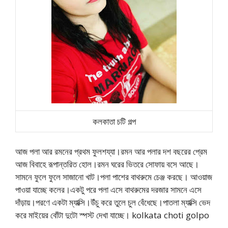
কলকাতা চটি গল্প
আজ পলা আর রমনের প্রথম ফুলশয্যা।রমন আর পলার দশ বছরের প্রেম
আজ বিবাহে রূপান্তরিত হোল।রমন ঘরের ভিতরে সোফায় বসে আছে।
সামনে ফুলে ফুলে সাজানো খাট।পলা পাশের বাথরুমে চেঞ্জ করছে। আওয়াজ
পাওয়া যাচ্ছে কলের।একটু পরে পলা এসে বাথরুমের দরজার সামনে এসে
দাঁড়ায়।পরণে একটা ম্যাক্সি।উঁচু করে তুলে চুল বেঁধেছে।পাতলা ম্যাক্সি ভেদ
করে মাইয়ের বোঁটা দুটো স্পস্ট দেখা যাচ্ছে। kolkata choti golpo