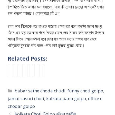
প্রায় একঘন্টা হয়ে গেছে। রমন ঠাপিয়েই চলেছে। পলা ও ঠাপাতে থাকে।
ঠাপ দিতে দিতে আবার জল খসালো।বাবা কী চোদান চুদছো আমাকে? দুবার
জল খসলো আমার। কোলকাতা চটি গল্প
রমন আর নিজেকে ধরে রাখতে পারেনা।পলাধরো বলে বাড়াটা গুদের মধ্যে
ঠেসে ধরে হড় হড় করে গরম সিমেন ঢেলে দেয় নিজের কচি ডবকাব উপলার
গুদের ভিতর।অনেকক্ষণ পরে দেখা যায় পলার মনের মাথায় হাত রেখে
শান্তিতে ঘুমাচ্ছে আর রমন পলার মাই চুষছে ঘুমের ঘোরে।
Related Posts:
বো
K
I
B
এ
তু
c
b
নে
o
n
a
ক্স
ই
h
e
র
l
d
n
ব
কি
o
n
মে
k
i
g
য়
সি
t
g
Categories
babar sathe choda chudi
,
funny choti golpo
,
য়ে
a
a
l
ফ্রে
ঙ্গ
i
a
কে
t
n
a
ন্ডে
ল
k
l
jamai sasuri choti
,
kolkata panu golpo
,
office e
চো
a
B
E
র
লা
a
i
chodar golpo
দা
C
a
r
সা
গা
h
s
Kolkata Choti Golpo বউয়ের পরকীয়া
র
h
n
o
থে
বি
i
e