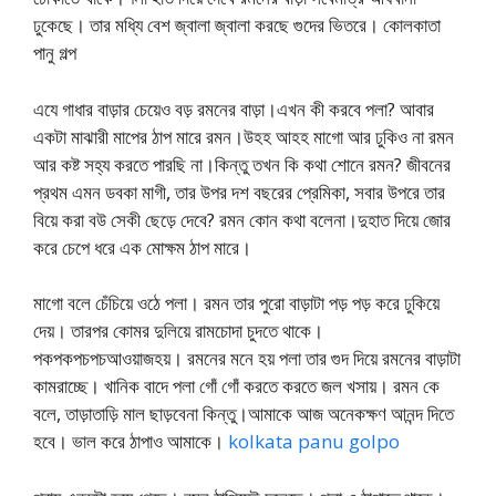
ঢুকেছে। তার মধ্যি বেশ জ্বালা জ্বালা করছে গুদের ভিতরে। কোলকাতা
পানু গল্প
এযে গাধার বাড়ার চেয়েও বড় রমনের বাড়া।এখন কী করবে পলা? আবার
একটা মাঝারী মাপের ঠাপ মারে রমন।উহহ আহহ মাগো আর ঢুকিও না রমন
আর কষ্ট সহ্য করতে পারছি না।কিন্তু তখন কি কথা শোনে রমন? জীবনের
প্রথম এমন ডবকা মাগী, তার উপর দশ বছরের প্রেমিকা, সবার উপরে তার
বিয়ে করা বউ সেকী ছেড়ে দেবে? রমন কোন কথা বলেনা।দুহাত দিয়ে জোর
করে চেপে ধরে এক মোক্ষম ঠাপ মারে।
মাগো বলে চেঁচিয়ে ওঠে পলা। রমন তার পুরো বাড়াটা পড় পড় করে ঢুকিয়ে
দেয়। তারপর কোমর দুলিয়ে রামচোদা চুদতে থাকে।
পকপকপচপচআওয়াজহয়। রমনের মনে হয় পলা তার গুদ দিয়ে রমনের বাড়াটা
কামরাচ্ছে। খানিক বাদে পলা গোঁ গোঁ করতে করতে জল খসায়। রমন কে
বলে, তাড়াতাড়ি মাল ছাড়বেনা কিন্তু।আমাকে আজ অনেকক্ষণ আনন্দ দিতে
হবে। ভাল করে ঠাপাও আমাকে।
kolkata panu golpo