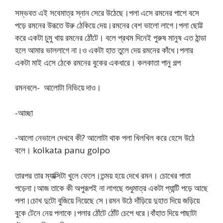
সম্ভবত এই সবেমাত্র স্নান সেরে উঠেছে।পলা এসে রমনের পাশে বসে
পড়ে রমনের উরূতে উরু ঠেকিয়ে দেয়।রমনের বেশ ভালো লাগে।পলা ছোট্ট
করে একটা চুমু খায় রমনের ঠোঁটে। বলে প্রথম দিনেই পুরুষ মানুষ এত ঠান্ডা
হলে আমার ভাললাগে না।ও একটা হাত তুলে দেয় রমনের কাঁধে।পলার
একটা মাই এসে ঠেকে রমনের বুকের একধারে। কলকাতা পানু গল্প
রমনবলে- আলোটা নিভিয়ে দাও।
-আচ্ছা
-আলো নেভালে দেখবে কী? আলোটা থাক পলা খিলখিল করে হেসে উঠে
বলে। kolkata panu golpo
তারপর তার ম্যাক্সিটা খুলে ফেলে।তন্ময় হয়ে দেখে রমন। চোখের পাতা
পড়েনা।আজ তাকে কী অপুরূপই না লাগছে শুধুমাত্র একটা প্যান্টি পড়ে আছে
পলা।চোখ দুটো বুজিয়ে নিয়েছে সে।রমন উঠে দাঁড়িয়ে দুহাত দিয়ে জড়িয়ে
বুকে টেনে নেয় পলাকে।পলার ঠোঁটে ঠোঁট চেপে ধরে।বাঁহাত দিয়ে পাছাটা