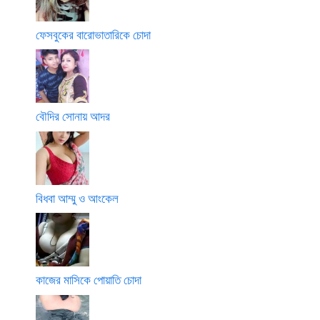
ফেসবুকের বারোভাতারিকে চোদা
বৌদির সোনায় আদর
বিধবা আম্মু ও আংকেল
কাজের মাসিকে পোয়াতি চোদা