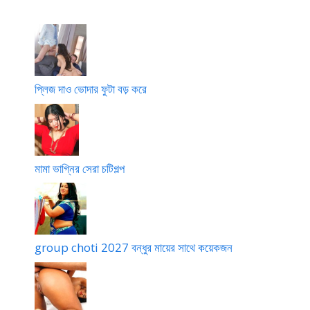
ফি
স
পা
র্টি
তে
প্লিজ দাও ভোদার ফুটা বড় করে
মামা ভাগ্নির সেরা চটিগল্প
group choti 2027 বন্ধুর মায়ের সাথে কয়েকজন