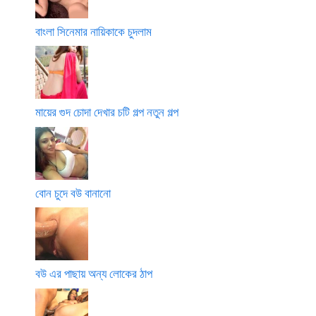
বাংলা সিনেমার নায়িকাকে চুদলাম
মায়ের গুদ চোদা দেখার চটি গল্প নতুন গল্প
বোন চুদে বউ বানানো
বউ এর পাছায় অন্য লোকের ঠাপ