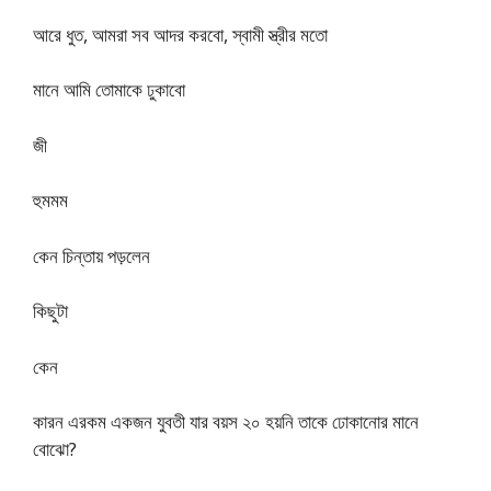
আরে ধুত, আমরা সব আদর করবো, স্বামী স্ত্রীর মতো
মানে আমি তোমাকে ঢুকাবো
জী
হুমমম
কেন চিন্তায় পড়লেন
কিছুটা
কেন
কারন এরকম একজন যুবতী যার বয়স ২০ হয়নি তাকে ঢোকানোর মানে
বোঝো?