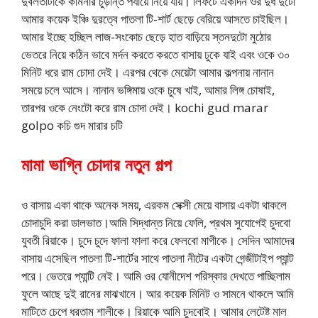
দুর্বলতাটাকে কামনার চুড়ান্ত পর্যায়ে নিয়ে যায়। লিফটে একদিন ওর দুধ দুটো
আমার কয়েক ইঞ্চি দুরত্বে পাতলা টি-শার্ট ছেড়ে বেরিয়ে আসতে চাইছিল।
আমার ইচ্ছে হচ্ছিল লাজ-সংকোচ ছেড়ে হাত বাড়িয়ে স্তনদুটো মুঠোর
ভেতরে নিয়ে কঠিন ভাবে মর্দন করতে করতে বাসায় ঢুকে যাই এবং ওকে ৩০
মিনিট ধরে রাম চোদা দেই। এরপর থেকে মেয়েটা আমার কল্পনায় নানান
সময়ে চলে আসে। নানান ভঙ্গিমায় ওকে চুষে খাই, আমার লিঙ্গ চোষাই,
তারপর ওকে নেংটো করে রাম চোদা দেই। kochi gud marar
golpo কচি গুদ মারার চটি
মামা ভাগ্নি চোদার নতুন গল্প
ও বাসায় একা থাকে অনেক সময়, এরকম সেক্সী মেয়ে বাসায় একটা থাকলে
চোদাচুদি করা ডালভাত।আমি সিদ্ধান্ত নিয়ে ফেলি, প্রথম সুযোগেই চুদবো
যুবতী রিয়াকে। চুদে চুদে ফালা ফালা করে ফেলবো মাগীকে। সেদিন আমাদের
বাসায় এসেছিল পাতলা টি-শার্টের সাথে পাতলা নীটের একটা গেন্জীটাইপ প্যান্ট
পরে। ভেতরে প্যান্টি নেই। আমি ওর যোনীদেশ পরিস্কার দেখতে পাচ্ছিলাম
ফুলে আছে দুই রানের মাঝখানে। আর কয়েক মিনিট ও সামনে থাকলে আমি
মাটিতে চেপে ধরতাম শালীকে। রিয়াকে আমি চুদবোই। আমার লেটেষ্ট মাল