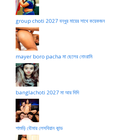
group choti 2027 বন্ধুর মায়ের সাথে কয়েকজন
mayer boro pacha মা ছেলের নোংরামি
banglachoti 2027 মা আর দিদি
শাশুড়ি বৌমার লেসবিয়ান কান্ড