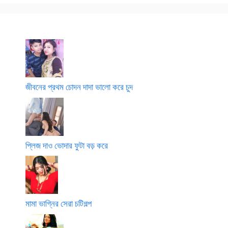
চি
চু
খা
a
য়
গু
দ
ড়া
r
ফে
দ
লা
g
লে
চু
ম
o
রা
দা
l
ম
p
চো
o
দা
জীবনের প্রথম চোদন দাদা ভালো করে চুদ
প্লিজ দাও ভোদার ফুটা বড় করে
মামা ভাগ্নির সেরা চটিগল্প