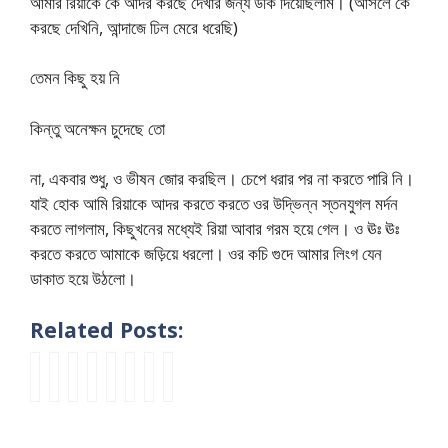
আমার রিয়াকে কে আদর করছে দেখার জন্য উঁকি দিয়েছিলাম। (আসলে কে
করছে দেখিনি, আন্দাজে ঢিল মেরে ধরেছি)
তেমন কিছু হয় নি
কিন্তু অনেক্ষন চুদেছে তো
না, একবার শুধু, ও ভীষন জোর করছিল। চেপে ধরার পর না করতে পারি নি।
যাই হোক আমি রিয়াকে আদর করতে করতে ওর উদ্ভিন্ন স্তনযুগল মর্দন
করতে লাগলাম, কিছুখনের মধ্যেই রিয়া আবার গরম হয়ে গেল। ও ঊঃ ঊঃ
করতে করতে আমাকে জড়িয়ে ধরলো। ওর কচি গুদে আমার লিংগ যেন
ডাকাত হয়ে উঠলো।
Related Posts:
k
b
এ
আ
স্কু
ডা
k
ক
o
o
খ
পু
লে
ক্তা
o
চি
c
r
ন
র
র
র
c
গু
h
o
দি
দু
বা
সা
h
দ