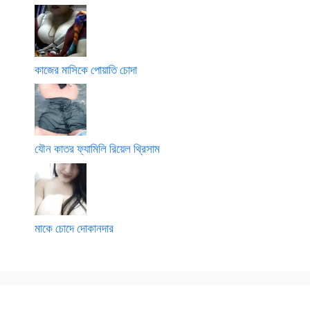
কাজের মাসিকে পোয়াতি চোদা
যৌন কাতর ফ্যামিলি রিয়েল থ্রিসাম
মাকে চোদে দোকানদার