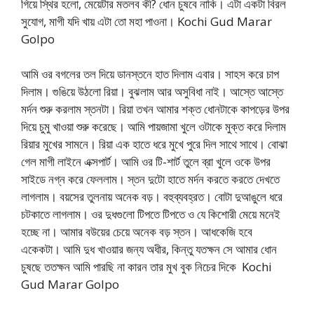
গিয়ে স্থির হলো, মেয়েটার মতলব কী? ধোন চুষবে নাকি। এটা একটা বিরল
সুযোগ, মাগী যদি খায় এটা তো মহা পাওনা। Kochi Gud Marar
Golpo
আমি ওর বগলের তল দিয়ে ডানস্তনে হাত দিলাম এবার। সাহস করে চাপ
দিলাম। গুঙিয়ে উঠলো রিয়া। বুঝলাম আর অসুবিধা নাই। আস্তে আস্তে
মর্দন শুরু করলাম স্তনটা। রিয়া তখন আমার শক্ত ধোনটাকে কাপড়ের উপর
দিয়ে চুমু খাওয়া শুরু করেছে। আমি পায়জামা খুলে ওটাকে মুক্ত করে দিলাম
রিয়ার মুখের সামনে। রিয়া এক হাতে ধরে মুখে পুরে দিল সাথে সাথে। বোঝা
গেল মাগী লাইনে এক্সপার্ট। আমি ওর টি-শার্ট তুলে ব্রা খুলে ওকে উপর
সাইডে নগ্ন করে ফেললাম। স্তন দুটো হাতে মর্দন করতে করতে দেখতে
লাগলাম। বয়সের তুলনায় অনেক বড়। বহুব্যবহ্রত। বোটা দুআঙুলে ধরে
চটকাতে লাগলাম। ওর দুধগুলো টিপতে টিপতে ও যে কিশোরী মেয়ে মনেই
হচ্ছে না। আমার বউয়ের চেয়ে অনেক বড় স্তন। আধকেজি হবে
একেকটা। আমি দুধ খাওয়ার জন্য অধীর, কিন্তু যতক্ষন সে আমার ধোন
চুষছে ততক্ষন আমি পারছি না কারন তার মুখ বুক নিচের দিকে Kochi
Gud Marar Golpo