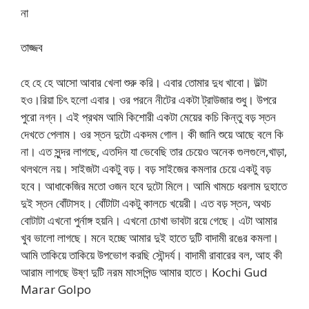
না
তাজ্জব
হে হে হে আসো আবার খেলা শুরু করি। এবার তোমার দুধ খাবো। উল্টা
হও।রিয়া চিৎ হলো এবার। ওর পরনে নীটের একটা ট্রাউজার শুধু। উপরে
পুরো নগ্ন। এই প্রথম আমি কিশোরী একটা মেয়ের কচি কিন্তু বড় স্তন
দেখতে পেলাম। ওর স্তন দুটো একদম গোল। কী জানি শুয়ে আছে বলে কি
না। এত সুন্দর লাগছে, এতদিন যা ভেবেছি তার চেয়েও অনেক গুলগুলে,খাড়া,
থলথলে নয়। সাইজটা একটু বড়। বড় সাইজের কমলার চেয়ে একটু বড়
হবে। আধাকেজির মতো ওজন হবে দুটো মিলে। আমি খামচে ধরলাম দুহাতে
দুই স্তন বোঁটাসহ। বোঁটাটা একটু কালচে খয়েরী। এত বড় স্তন, অথচ
বোটাটা এখনো পুর্নাঙ্গ হয়নি। এখনো চোখা ভাবটা রয়ে গেছে। এটা আমার
খুব ভালো লাগছে। মনে হচ্ছে আমার দুই হাতে দুটি বাদামী রঙের কমলা।
আমি তাকিয়ে তাকিয়ে উপভোগ করছি সৌন্দর্য। বাদামী রাবারের বল, আহ কী
আরাম লাগছে উষ্ণ দুটি নরম মাংসপিন্ড আমার হাতে। Kochi Gud
Marar Golpo