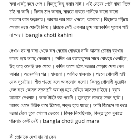
মজা একটু কমে গেল। কিন্তু কিছু করার নাই। এই মেয়ের পেটে বাচ্চা দিতে
চাই না আমি। দিলাম ঠাপ আবার, মারতে মারতে শালীকে কাদো কাদো
করলাম কাম যন্ত্রনায়। তারপর তার মাল খসলো, আমারো। বিছানায় গড়িয়ে
গেলাম নরম ধোনটা নিয়ে। রিয়াকে সেই একবার চুদে অনেকদিন সুযোগ পাই
না আর। bangla choti kahini
দেখাও হয় না বাসা থেকে কম বেরোয় বোধহয় নাকি আমার চোদার ব্যাথায়
কাতর হয়ে আছে কেজানে। সেদিন ওর বয়ফ্রেন্ডের সাথে বোধহয় খেলছিল,
উহ আহ শুনেছি রুম থেকে। কদিন আগে হঠাৎ দরজার গোড়ায় দেখা গেল
আবার। অনেকদিন পর। হাসলো। আমিও হাসলাম। পরনে গোলাপী হাই
নেক সুয়েটার। শীত পড়ছে বলে আফসোস হলো। কিন্তু গোলাপী সুয়েটার
ভেদ করে কোমল স্তনদুটি অবাধ্য হয়ে বেরিয়ে আসতে চাইছে। ব্রা’র
আভাস দেখলাম। আজ টাইট ব্রা পরেনি। তুলতুলে লাগছে স্তন দুটো।
আমার ধোনে চিরিক করে উঠলো, শক্ত হয়ে যাচ্ছে। আমি জিজ্ঞেস না করে
দরজা ঠেলে ঢুকে গেলাম ভেতরে। রিস্ক নিয়েছিলাম, কিন্ত ঢুকে বুঝতে
পারলাম কেউ নেই। bangla choti gud mara
কী তোমাকে দেখা যায় না কেন