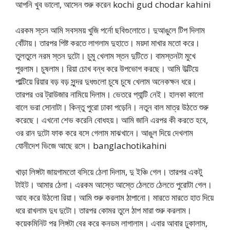
আপনি খুব ভালো, আসেন শুরু করেন kochi gud chodar kahini
এরকম স্তন আমি সবসময় খুজি পর্নো ছবিগুলোতে। দুআঙুলে টিপ দিলাম
বোঁটায়। তারপর পিষ্ট করতে লাগলাম দুহাতে। ময়দা মাখার মতো করে।
তুলতুলে নরম স্তন দুটো। চুমু খেলাম স্তন দুটিতে। বামস্তনটা মুখে
পুরলাম। চুষলাম। রিয়া চোখ বন্ধ করে উপভোগ করছে। আমি উল্টিয়ে
পাল্টিয়ে রিয়ার বড় বড় সুন্দর দুধগুলো চুষে চুষে খেলাম অনেকক্ষন ধরে।
তারপর ওর ট্রাউজার নামিয়ে দিলাম। ভেতরে প্যান্টি নেই। হালকা কালো
বালে ভরা সোনাটা। কিন্তু পুরো ঢাকা পড়েনি। নতুন বাল মাত্র উঠতে শুরু
করেছে। এখনো শেভ করেনি বোধহয়। আমি জানি এরপর কী করতে হবে,
ওর রান দুটো ফাক করে বসে গেলাম মাঝখানে। আঙুল দিয়ে দেখলাম
যোনীদেশ ভিজে আছে রসে। banglachotikahini
খাড়া লিঙ্গটা জায়গামতো বসিয়ে ঠেলা দিলাম, দু ইঞ্চি গেল। তারপর একটু
টাইট। আমার ঠেলা। এরকম আস্তে আস্তে ঠেলতে ঠেলতে পুরোটা গেল।
আহ করে উঠলো রিয়া। আমি শুরু করলাম ঠাপানো। মারতে মারতে হাত দিয়ে
ধরে রাখলাম দুধ দুটো। তারপর কোমর তুলে ঠাপ মারা শুরু করলাম।
কয়েকমিনিট পর লিঙ্গটা বের করে কনডম লাগালাম। এবার আবার ঢুকালাম,