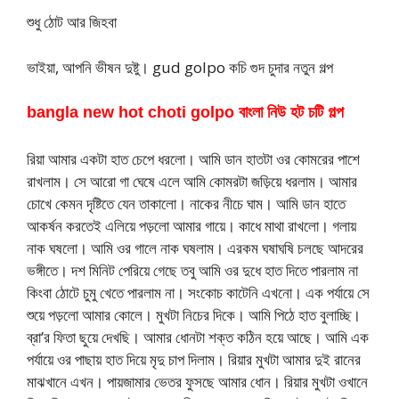
শুধু ঠোট আর জিহবা
ভাইয়া, আপনি ভীষন দুষ্টু। gud golpo কচি গুদ চুদার নতুন গল্প
bangla new hot choti golpo বাংলা নিউ হট চটি গল্প
রিয়া আমার একটা হাত চেপে ধরলো। আমি ডান হাতটা ওর কোমরের পাশে
রাখলাম। সে আরো গা ঘেষে এলে আমি কোমরটা জড়িয়ে ধরলাম। আমার
চোখে কেমন দৃষ্টিতে যেন তাকালো। নাকের নীচে ঘাম। আমি ডান হাতে
আকর্ষন করতেই এলিয়ে পড়লো আমার গায়ে। কাধে মাথা রাখলো। গলায়
নাক ঘষলো। আমি ওর গালে নাক ঘষলাম। এরকম ঘষাঘষি চলছে আদরের
ভঙ্গীতে। দশ মিনিট পেরিয়ে গেছে তবু আমি ওর দুধে হাত দিতে পারলাম না
কিংবা ঠোটে চুমু খেতে পারলাম না। সংকোচ কাটেনি এখনো। এক পর্যায়ে সে
শুয়ে পড়লো আমার কোলে। মুখটা নিচের দিকে। আমি পিঠে হাত বুলাচ্ছি।
ব্রা’র ফিতা ছুয়ে দেখছি। আমার ধোনটা শক্ত কঠিন হয়ে আছে। আমি এক
পর্যায়ে ওর পাছায় হাত দিয়ে মৃদু চাপ দিলাম। রিয়ার মুখটা আমার দুই রানের
মাঝখানে এখন। পায়জামার ভেতর ফুসছে আমার ধোন। রিয়ার মুখটা ওখানে