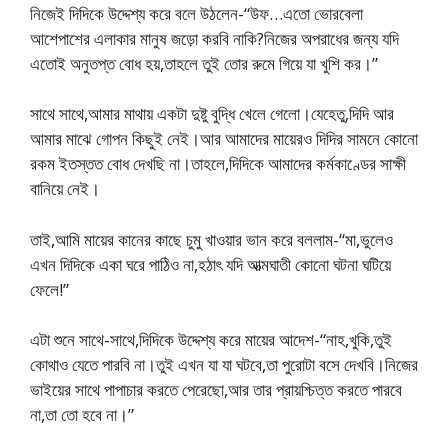
নিজেই দিদিকে উদ্দেশ্য করে বলে উঠলেন-“উফ…এতো ভোরবেলা
আশেপাশের এলাকার মানুষ জড়ো করবি নাকি?নিজের অপরাধের জন্য যদি
এতোই অনুতপ্ত বোধ হয়,তাহলে তুই তোর রুমে গিয়ে যা খুশি কর।”
সাথে সাথে,আমার মাথায় একটা দুষ্টু বুদ্ধি খেলে গেলো।যেহেতু,দিদি আর
আমার মাঝে গোপন কিছুই নেই।আর আমাদের মায়েরও দিদির সামনে কোনো
রকম ইতস্তত বোধ দেখছি না।তাহলে,দিদিকে আমাদের কর্মকাণ্ডের সাক্ষী
বানিয়ে নেই।
তাই,আমি মায়ের কানের কাছে চুমু খাওয়ার ভান করে বললাম-“মা,ভুলেও
এখন দিদিকে একা ঘরে পাঠিও না,হঠাৎ যদি আত্মঘাতী কোনো ঘটনা ঘটিয়ে
ফেলে!”
এটা শুনে সাথে-সাথে,দিদিকে উদ্দেশ্য করে মায়ের আদেশ-“নাহ,খুকি,তুই
কোথাও যেতে পারবি না।তুই এখন যা যা ঘটবে,তা পুরোটা বসে দেখবি।নিজের
ভাইয়ের সাথে পাপাচার করতে পেরেছো,আর তার প্রায়শ্চিত্ত করতে পারবে
না,তা তো হবে না।”