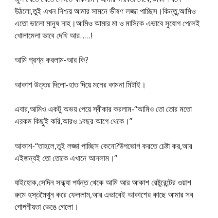
উঠলো,তুই এখন নিশ্চয় আমার সামনে ভীষণ লজ্জা পাচ্ছিস।কিন্তু,আমিও
এতো ভালো মানুষ নাহ।আমিও আমার মা ও মাসিকে এভাবে সুযোগ পেলেই
খোলামেলা ভাবে দেখি আর…..!
আমি প্রশ্ন করলাম-আর কি?
আকাশ উত্তর দিলো-হাত দিয়ে মনের কামনা মিটাই।
এবার,আমিও একটু অভয় পেয়ে স্বীকার করলাম-“আমিও তো তোর মতো
এরকম কিছুই করি,আরও ১বছর আগে থেকে।”
আকাশ-“তাহলে,তুই লজ্জা পাচ্ছিস কেনো?উপভোগ করতে চেষ্টা কর,আর
এইজন্যই তো তোকে এখানে আনলাম।”
যাইহোক,সেদিন সন্ধ্যা পর্যন্ত থেকে আমি আর আকাশ রেষ্টুরেন্টের ওয়াশ
রুমে হস্তমৈথুন করে ফেললাম,আর এভাবেই আকাশের কাছে আমার সব
গোপনীয়তা ভেঙে গেলো।