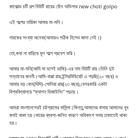
কাকোল্ড চটি গল্প বিউটি রায়ের যৌন অভিসার new choti golpo
এই গল্পের নায়িকা আমার মা-মনি।
নায়কের সংখ্যা অনেক(আমারও সঠিক হিসেব জানা নেই।)
তো,কথা না বাড়িয়ে মূল গল্পে প্রবেশ করি।
আমার মা-মনি(আমি মা বলেই ডাকি)-এর নাম বিউটি রায়।তিনি দুই
সন্তানের জননী।আমি-বাপ্পা রায়,ইন্টারমিডিয়েট এ পড়ছি(২০ বছর) ও
আমার বড় বোন(দিদি)-সোনিয়া রায়(২৩ বছর),বেসরকারি একটা
বিশ্ববিদ্যালয়ে “ফ্যাশন ডিজাইনিং” পড়ছে।
আমরা বাংলাদেশেরই চট্টগ্রামের বাসিন্দা।কিন্তু,আমাদের বাসায় আমাদের খুব
কমই থাকা হয়।মায়ের ব্যবসা-জনিত কারণে অধিকাংশ সময় ঢাকাতেই থাকা
হয়।