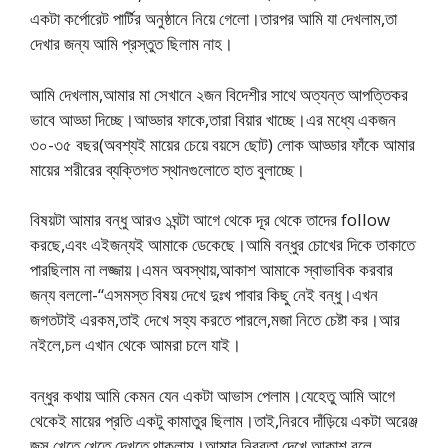
একটা কর্পোরেট পার্টির অনুষ্ঠানে নিয়ে গেলো।তারপর আমি যা দেখলাম,তা
দেখার জন্য আমি প্রস্তুত ছিলাম নাহ।
আমি দেখলাম,আমার মা সেখানে ২জন বিদেশীর সাথে অত্যন্ত আপত্তিকর
ভাবে আড্ডা দিচ্ছে।আড্ডার ফাকে,তারা বিয়ার খাচ্ছে।এর মধ্যে একজন
৩০-৩৫ বছর(অবশ্যই মায়ের চেয়ে বয়সে ছোট) লোক আড্ডার ফাঁকে আমার
মায়ের শরীরের ব্যক্তিগত স্থানগুলোতে হাত বুলাচ্ছে।
বিষয়টা আমার বন্ধু আরও ১ঘন্টা আগে থেকে দূর থেকে তাদের follow
করছে,এবং এইজন্যই আমাকে ডেকেছে।আমি বন্ধুর চোখের দিকে তাকাতে
পারছিলাম না লজ্জায়।এমন অবস্থায়,আকাশ আমাকে স্বাভাবিক করবার
জন্য বললো-“এসমস্ত বিষয় দেখে দুঃখ পাবার কিছু নেই বন্ধু।এখন
জগতটাই এরকম,তাই দেখে সহ্য করতে পারলে,মজা নিতে চেষ্টা কর।আর
নইলে,চল এখান থেকে আমরা চলে যাই।
বন্ধুর কথায় আমি কেমন যেন একটা আভাস পেলাম।যেহেতু আমি আগে
থেকেই মায়ের প্রতি একটু কামাতুর ছিলাম।তাই,নিরবে দাঁড়িয়ে একটা অরেঞ্জ
জুস খেতে খেতে দেখতে থাকলাম।আমার নিরবতা দেখে,আকাশ বলে