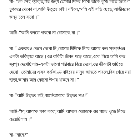
মা- “কে সেই ব্যক্তি,যার জন্য তোমার দিদির মাঝে তাকে খুজে নিতে হলো?”
চুপকরে থেকো না,আমি উত্তর চাই।নইলে,আমি এই বাড়ি ছেড়ে,আজীবনের
জন্য চলে যাবো।”
আমি-“আমি বলতে পারবো না তোমাকে,মা।”
মা-” একবারও ভেবে দেখো নি,তোমার দিদিকে নিয়ে আমার কত স্বপ্ন!ওর
একটা ভবিষ্যত আছে।ওর বাকিটা জীবন পড়ে আছে,ওকে নিয়ে আমি কত
স্বপ্ন দেখেছিলাম-একটা ভালো পরিবারে বিয়ে দেবো,ওর জীবনটা গুছিয়ে
দেবো।তোমাদের এসব কর্মকাণ্ড বাইরের মানুষ জানতে পারলে,বিষ খেয়ে মরা
ছাড়া,আমার আর কোনো উপায় থাকবে না।”
মা-“আমি উত্তর চাই,বাপ্পা!আমাকে উত্তর দাও!”
আমি-“মা,আমাকে ক্ষমা করো,আমি আসলে তোমাকে ওর মাঝে খুজে নিতে
চেয়েছিলাম।”
মা-“মানে?”