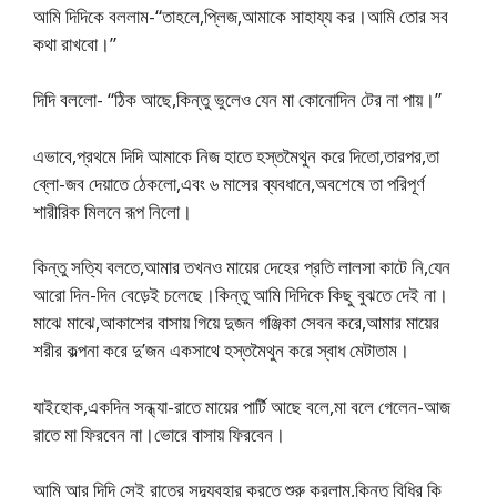
আমি দিদিকে বললাম-“তাহলে,প্লিজ,আমাকে সাহায্য কর।আমি তোর সব
কথা রাখবো।”
দিদি বললো- “ঠিক আছে,কিন্তু ভুলেও যেন মা কোনোদিন টের না পায়।”
এভাবে,প্রথমে দিদি আমাকে নিজ হাতে হস্তমৈথুন করে দিতো,তারপর,তা
ব্লো-জব দেয়াতে ঠেকলো,এবং ৬ মাসের ব্যবধানে,অবশেষে তা পরিপূর্ণ
শারীরিক মিলনে রূপ নিলো।
কিন্তু সত্যি বলতে,আমার তখনও মায়ের দেহের প্রতি লালসা কাটে নি,যেন
আরো দিন-দিন বেড়েই চলেছে।কিন্তু আমি দিদিকে কিছু বুঝতে দেই না।
মাঝে মাঝে,আকাশের বাসায় গিয়ে দুজন গঞ্জিকা সেবন করে,আমার মায়ের
শরীর কল্পনা করে দু’জন একসাথে হস্তমৈথুন করে স্বাধ মেটাতাম।
যাইহোক,একদিন সন্ধ্যা-রাতে মায়ের পার্টি আছে বলে,মা বলে গেলেন-আজ
রাতে মা ফিরবেন না।ভোরে বাসায় ফিরবেন।
আমি আর দিদি সেই রাতের সদ্ব্যবহার করতে শুরু করলাম,কিন্তু বিধির কি