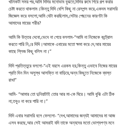
খানিকটা সময় পর,আমি দিদির মনোভাব বুঝতে,দিদির রুমে গিয়ে গল্প করার
চেষ্টা করতে থাকলাম।কিন্তু দিদি বেশি কিছু না রেসপন্স করে,একদম সরাসরি
জিজ্ঞেস করে বসলো,আমি যেটা করছিলাম,সেটার পেছনের কারণটা কি
আমাদের মায়ের শরীর?
আমি কি উত্তর দেবো,ভেবে না পেয়ে বললাম-“আমি না নিজেকে কন্ট্রোল
করতে পারি নি,রে দিদি।আমাকে এবারের মতো ক্ষমা করে দে,আর মায়ের
কাছে প্লিজ কিছু বলিস না।”
দিদি প্রতিত্তুরে বললো-“এই বয়সে এরকম হয়,কিন্তু এভাবে নিজের মায়ের
প্রতি দিন দিন অসুস্থ আসক্তি না বাড়িয়ে,অন্য কিছুতে নিজেকে ব্যস্ত
রাখ!”
আমি- “আমার তো দুনিয়াটাই তোর আর মা-কে ঘিরে। আমি বুঝি এটা ঠিক
না,তবুও না করে পারি না।”
দিদি এবার সরাসরি বলে ফেললো- “দেখ,আমাদের জন্যই আমাদের মা আজ
এসব করছে,আর সেই আমরাই যদি তাকে অন্যদের মতো ভোগ্যপণ্য মনে