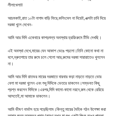
লীলাখেলা!!
আচমকাই,রাত ১০টা নাগাদ বাড়ি ফিরে,কলিংবেল না দিয়েই,এক্সটা চাবি দিয়ে
দরজা খুলে দেখেন-
আমি আর দিদি একেবারে কাপড়শুন্য অবস্থায় ড্রয়িংরুমে টিভি দেখছি।
এই অবস্থা দেখে,মায়ের যেন আকাশ ভেঙে পড়লো।তিনি কোনো কথা না
বলে,দ্রুতপায়ে তার রুমে চলে গেলো আর,রুমের দরজা সারারাতেও খুললেন
না।
আমি আর দিদি রাতভর মায়ের দরজাতে বারবার কড়া নাড়তে নাড়তে ভোর
বেলা মা দরজা খুলেন এবং শুধু দিদিকে ভেতরে ডাকলেন।সম্ভবত কিছু
প্রশ্ন করলেন দিদিকে।এরপর,দিদি কাদো-কাদো নয়নে,রুম থেকে রেরিয়ে
আসতেই,মা আমাকে ডাকলেন।
আমি ভীষণ নার্ভাস হয়ে পড়েছিলাম।কিন্তু মায়ের দৈহিক গঠন উপেক্ষা করা
আমার জন্য অসম্ভব প্রায়,(কারণ তখন মা শুধু একটা পিংক রঙের পাতলা