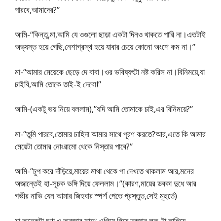
পারবে,আমাদের?”
আমি-“কিন্তু,মা,আমি যে ওগুলো ছাড়া একটা দিনও থাকতে পারি না।এতটাই
অভ্যস্ত হয়ে গেছি,নেশাগ্রস্থ হয়ে যাবার চেয়ে কোনো অংশে কম না।”
মা-“আমার মেয়েকে ছেড়ে দে বাবা।ওর ভবিষ্যৎটা নষ্ট করিস না।বিনিময়ে,যা
চাইবি,আমি তোকে তাই-ই দেবো!”
আমি-(একটু ভয় নিয়ে বললাম),”যদি আমি তোমাকে চাই,এর বিনিময়ে?”
মা-“তুমি পারবে,তোমার চাহিদা আমার সাথে পূরণ করতে?আর,এতে কি আমার
মেয়েটা তোমার নোংরামো থেকে নিস্তার পাবে?”
আমি-“চুপ করে দাঁড়িয়ে,মায়ের মাথা থেকে পা দেখতে থাকলাম আর,মনের
অজান্তেই হা-সূচক ভঙ্গি দিয়ে ফেললাম।”(কারণ,মায়ের ডবকা দুধে আর
গভীর নাভি যেন আমার জিহবার স্পর্শ পেতে প্রস্তুত,সেই মূহুর্তে)
মা অনেকটা ঘৃণা ও অবজ্ঞার সাথে,এগিয়ে গিয়ে দরজার লক-টা লাগিয়ে