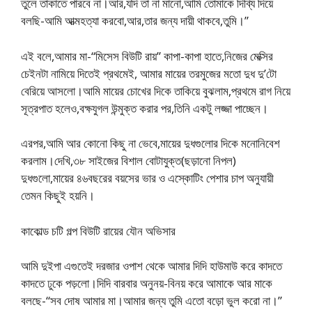
তুলে তাকাতে পারবে না।আর,যদি তা না মানো,আমি তোমাকে দিব্যি দিয়ে
বলছি-আমি আত্মহত্যা করবো,আর,তার জন্য দায়ী থাকবে,তুমি।”
এই বলে,আমার মা-“মিসেস বিউটি রায়” কাপা-কাপা হাতে,নিজের মেক্সির
চেইনটা নামিয়ে দিতেই প্রথমেই, আমার মায়ের তরমুজের মতো দুধ দু’টো
বেরিয়ে আসলো।আমি মায়ের চোখের দিকে তাকিয়ে বুঝলাম,প্রথমে রাগ নিয়ে
সূত্রপাত হলেও,বক্ষযুগল উন্মুক্ত করার পর,তিনি একটু লজ্জা পাচ্ছেন।
এরপর,আমি আর কোনো কিছু না ভেবে,মায়ের দুধগুলোর দিকে মনোনিবেশ
করলাম।দেখি,৩৮ সাইজের বিশাল বোটাযুক্ত(ছড়ানো নিপল)
দুধগুলো,মায়ের ৪৬বছরের বয়সের ভার ও এস্কোটিং পেশার চাপ অনুযায়ী
তেমন কিছুই হয়নি।
কাকোল্ড চটি গল্প বিউটি রায়ের যৌন অভিসার
আমি দুইপা এগুতেই দরজার ওপাশ থেকে আমার দিদি হাউমাউ করে কাদতে
কাদতে ঢুকে পড়লো।দিদি বারবার অনুনয়-বিনয় করে আমাকে আর মাকে
বলছে-“সব দোষ আমার মা।আমার জন্য তুমি এতো বড়ো ভুল করো না।”