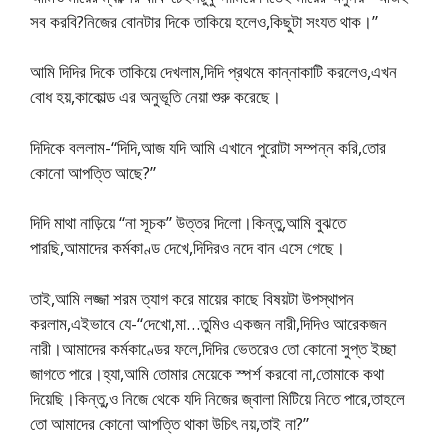
সব করবি?নিজের বোনটার দিকে তাকিয়ে হলেও,কিছুটা সংযত থাক।”
আমি দিদির দিকে তাকিয়ে দেখলাম,দিদি প্রথমে কান্নাকাটি করলেও,এখন
বোধ হয়,কাকোল্ড এর অনুভূতি নেয়া শুরু করেছে।
দিদিকে বললাম-“দিদি,আজ যদি আমি এখানে পুরোটা সম্পন্ন করি,তোর
কোনো আপত্তি আছে?”
দিদি মাথা নাড়িয়ে “না সূচক” উত্তর দিলো।কিন্তু,আমি বুঝতে
পারছি,আমাদের কর্মকাণ্ড দেখে,দিদিরও নদে বান এসে গেছে।
তাই,আমি লজ্জা শরম ত্যাগ করে মায়ের কাছে বিষয়টা উপস্থাপন
করলাম,এইভাবে যে-“দেখো,মা…তুমিও একজন নারী,দিদিও আরেকজন
নারী।আমাদের কর্মকাণ্ডের ফলে,দিদির ভেতরেও তো কোনো সুপ্ত ইচ্ছা
জাগতে পারে।হ্যা,আমি তোমার মেয়েকে স্পর্শ করবো না,তোমাকে কথা
দিয়েছি।কিন্তু,ও নিজে থেকে যদি নিজের জ্বালা মিটিয়ে নিতে পারে,তাহলে
তো আমাদের কোনো আপত্তি থাকা উচিৎ নয়,তাই না?”