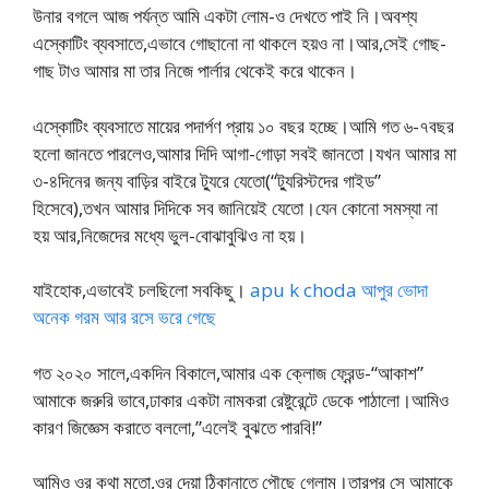
উনার বগলে আজ পর্যন্ত আমি একটা লোম-ও দেখতে পাই নি।অবশ্য
এস্কোটিং ব্যবসাতে,এভাবে গোছানো না থাকলে হয়ও না।আর,সেই গোছ-
গাছ টাও আমার মা তার নিজে পার্লার থেকেই করে থাকেন।
এস্কোটিং ব্যবসাতে মায়ের পদার্পণ প্রায় ১০ বছর হচ্ছে।আমি গত ৬-৭বছর
হলো জানতে পারলেও,আমার দিদি আগা-গোড়া সবই জানতো।যখন আমার মা
৩-৪দিনের জন্য বাড়ির বাইরে ট্যুরে যেতো(“ট্যুরিস্টদের গাইড”
হিসেবে),তখন আমার দিদিকে সব জানিয়েই যেতো।যেন কোনো সমস্যা না
হয় আর,নিজেদের মধ্যে ভুল-বোঝাবুঝিও না হয়।
যাইহোক,এভাবেই চলছিলো সবকিছু।
apu k choda আপুর ভোদা
অনেক গরম আর রসে ভরে গেছে
গত ২০২০ সালে,একদিন বিকালে,আমার এক ক্লোজ ফ্রেন্ড-“আকাশ”
আমাকে জরুরি ভাবে,ঢাকার একটা নামকরা রেষ্টুরেন্টে ডেকে পাঠালো।আমিও
কারণ জিজ্ঞেস করাতে বললো,”এলেই বুঝতে পারবি!”
আমিও ওর কথা মতো,ওর দেয়া ঠিকানাতে পৌছে গেলাম।তারপর সে আমাকে