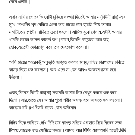
নেমে এলাম।
এবার নাভির ভেতর জিহবাটা ঢুকিয়ে শুরশুরি দিতেই আমার মা(বিউটি রায়)-এর
মুখে গোঙানির শব্দ বেরিয়ে এলো আর মায়ের ডান হাতটা দিয়ে আমার
মাথাটা,তার পেটের নাভিতে চেপে ধরলো।আমিও বুঝে গেলাম,এটাই আমার
খানকি মায়ের আসল কামার্ত রূপ।কারণ,বিদেশি কায়েন্টরা আর যাই
হোক,এতোটা ফোরপ্লে করে,তার দেহভোগ করে না।
আমি মায়ের আরেকটু অনুভূতি জাগ্রত করবার জন্য,নাভির চারপাশের চর্বিতে
কামড় দিতে শুরু করলাম। আর,এতে মা যেন আরও আক্রমণাত্মক হয়ে
উঠলো।
এবার,মিসেস বিউটি রায়(মা) সরাসরি আমার লিঙ্গ মৈথুন করতে শুরু করে
দিলো।আর,তাতে যেন আমার পুরো শরীর অসাড় হয়ে আসতে শুরু করলো।
কাকোল্ড চটি গল্প বিউটি রায়ের যৌন অভিসার
দিদির দিকে তাকিয়ে দেখি,দিদি তার কাপড় সরিয়ে একহাত দিয়ে নিজের স্তন
টিপছে,আরেক হাত যোনীতে ঘসছে।আমার আর দিদির চোখাচোখি হতেই,দিদি