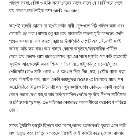
পর্যন্ত ফরসা,৫ফিট ৬ ইঞ্চি লম্বা,দেহের ভাজে ভাজে বেশ চর্বি জমে গেছে।
যার কারণে,তার দৈহিক গঠন ৩৮D-৩৬-৩৮।
আগেই বলেছি,আমার মা যথেষ্ট মর্ডান নারী।চুলগুলো পিঠ পর্যন্ত কাটা এবং
সোনালি রঙ করা।বাসায় শুধু ব্রা আর হাতাকাটা পাতলা সুতি কাপড়ের মেক্সি
পড়েন সবসময়।যার কারণে ব্রায়ের উপস্থিতি ও পেট এর চর্বি,নাভী সবই
আবছা আঁচ করা যায়।আর,বাইরে কোনো অনুষ্ঠানে/ব্যবসায়িক পার্টিতে
গেলে,তার ড্রেস-আপ থাকে:ফোমের ব্রা,এর সাথে ম্যাচিং লো কাট হাতাকাটা
ব্লাউজ আর,জর্জেট অথবা শিফন শাড়ির নিচে হাটু পর্যন্ত ভয়েল/সুতির
পেটিকোট (তাও নাভি থেকে ৩-৪ আংগুল নিচে গিট দেয়া)।ঠোঁটে থাকে কড়া
রঙের লিপস্টিক আর,নাকে একটা ডায়মন্ডের nose-pin!মাঝে মাঝে শখ
করে,সিথিতে সিদুরও নিয়ে থাকেন।খুব কদাচিৎ,তার কোমড়ে একটা স্বর্নের
চেইন পরতে দেখা যায়,যা তার অর্ধপ্রকাশিত পেটের সুগভীর,বিশাল নাভিটাকে
ও চর্বিওয়ালা প্রশস্থ ৩৬ সাইজের কোমড়ের আকর্ষণীয়তা কয়েকগুণ বাড়িয়ে
দেয়।
মায়ের ট্যুরিস্ট কায়েন্ট হিসাবে যারা আসে,তাদের অনেকেরই ঘুরতে এসে নারী-
সঙ্গ ডিমান্ড করে।সত্যি বলতে,মা নিজেই সেই কাজটা করেন,সোজা বাংলায়