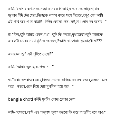
আমি-“তোমার রূপ-সাজ-সজ্জা আমাকে বিমোহিত করে ফেলেছিলো,যার
প্রভাব দিদি টের পেয়ে,নিজেকে আমার কাছে সপে দিয়েছে,তবুও যেন আমি
এই পথে আর পা না বাড়াই।দিদির কোনো দোষ নেই,মা।দোষ সব আমার।”
মা-“কিহ,তুমি আমার ছেলে,বাপ্পা।তুমি কি বলছো,বুঝতেছো?তুমি আমাকে
আর ৫টা মেয়ের সাথে ঘুলিয়ে ফেলেছো?আমি না তোমার জন্মদাত্রী মা???
আমাকেও তুমি এই দৃষ্টিতে দেখো?”
আমি-“আমার ভুল হয়ে গেছে মা।”
মা-“এবার ভগবানের দয়ায়,নিজের বোনের ভবিষ্যতের কথা ভেবে,এগুলো বন্ধ
করো।নইলে,ওকে বিয়ে দেয়া মুশকিল হয়ে যাবে।”
bangla choti বউদি যুবতীর ভোদা চোদার নেশা
আমি-“তাহলে,আমি এই অভ্যাস ত্যাগ করবো কি করে মা,তুমিই বলে দাও?”