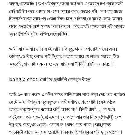
বললে,এস্কোটিং।অল্প পরিশ্রমে,ভালো অর্থ আর একেবারে টপ-প্রাইভেসী
মেইনটেইন করে আমার মা এখন আমার বাবার চেয়েও ধনী।বলা যায়,মায়ের
ডিভোর্সপ্রাপ্ত হবার পর একটা জিদ চেপে গেছিলো,যে করেই হোক_আমার
বাবার চেয়ে সে বেশি সম্পদ অর্জন করবে।আর,তারই বাস্তবায়ন এই সমস্ত
ব্যবসা(পার্লার,বুটিক হাউজ,এস্কোটিং)।
আমি আর আমার বোন সবই জানি।কিন্তু,আমরা কখনোই মায়ের এসব
কর্মকাণ্ডে কিছু বলতে পারি নি,কারণ আজ আমরা যে লাইফ-স্টাইল লিড
করতেছি,তা সবই সম্ভব হয়েছে আমার মা “বিউটি রায়”-এর কারণে।
bangla choti হোলিতে ফ্যামিলি চোদাচুদি উৎসব
আমি ১৮ বছর বয়সে একদিন মায়ের শাড়ি পড়ার সময় নগ্ন পেট আর ব্লাউজ
ফেটে আসা উপক্রম স্তনযুগলের গভীর খাজ দেখতে পাই।সেই থেকে
আমার হস্তমৈথুনের কল্পনার রাণী,আমার মা ” বিউটি রায়”…।মা যখন
হাটে,তখন তার স্তন(দুধ)-জোড়া মৃদু কাপে আর তার নিতম্ব(পাছাটা) বেশ
উচু হয়ে থাকে,এবং ঢেউ খেলানো রুপ ধারণ করে থাকে।আর,মায়ের
আরেকটা ভালো অভ্যাস হলো,উনি সবসময়ই পরিষ্কার পরিচ্ছন্ন থাকেন।