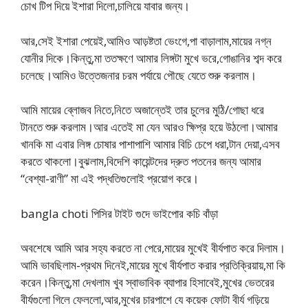
চোখ টিপ দিয়ে ইশারা দিলো,চালিয়ে যাবার জন্য।
আর,সেই ইশারা পেয়েই,আমিও আড়ষ্টতা ভেংগে,পা বাড়ালাম,মায়ের নগ্ন
যোনীর দিকে।কিন্তু,মা ততক্ষণে আমার লিঙ্গটা মুখে ভরে,গোঙানির শব্দ করে
চলেছে।আমিও উত্তেজনার চরম পর্যায়ে পৌছে যেতে শুরু করলাম।
আমি মায়ের ব্লোজব নিতে,নিতে অজান্তেই তার চুলের মুঠি/গোছা ধরে
টানতে শুরু করলাম।আর এতেই মা যেন আরও ক্ষিপ্র হয়ে উঠলো।আমার
খানকি মা এবার লিঙ্গ চোষার পাশাপাশি আমার বিচি চেপে ধরা,টান দেয়া,এসব
করতে থাকলো।বুঝলাম,বিদেশি কায়েন্টদের দ্রুত পতনের জন্য আমার
“বেশ্যা-রাণী” মা এই পদ্ধতিগুলোই প্রয়োগ করে।
bangla choti পিসির টাইট গুদে ভাইপোর কচি বাঁড়া
অবশেষে আমি আর সহ্য করতে না পেরে,মায়ের মুখেই বীর্যপাত করে দিলাম।
আমি ভাবছিলাম-প্রথম দিনেই,মায়ের মুখে বীর্যপাত করার প্রতিক্রিয়ায়,মা কি
করেন।কিন্তু,মা দেখলাম খুব স্বাভাবিক ব্যাপার হিসাবেই,মুখের ভেতরের
বীর্যগুলো গিলে ফেললো,আর,মুখের চারপাশে যে কয়েক ফোটা বীর্য গড়িয়ে