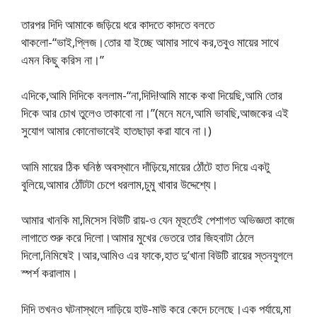
তারপর দিদি আমাকে জড়িয়ে ধরে কাদতে কাদতে বলতে
থাকলো-“ভাই,প্লিজ।তোর যা ইচ্ছে আমার সাথে কর,তবুও মায়ের সাথে
এমন কিছু করিস না।”
এদিকে,আমি দিদিকে বললাম-“না,দিদি!আমি মাকে কথা দিয়েছি,আমি তোর
দিকে আর চোখ তুলেও তাকাবো না।”(মনে মনে,আমি ভাবছি,আজকের এই
সুযোগ আমার কোনোভাবেই হাতছাড়া করা যাবে না।)
আমি মায়ের ঠিক ঘনিষ্ঠ অবস্থানে দাঁড়িয়ে,মায়ের ঠোঁটে হাত দিয়ে একটু
বুলিয়ে,আমার ঠোঁটটা চেপে ধরলাম,চুমু খাবার উদ্দেশ্যে।
আমার খানকি মা,মিসেস বিউটি রায়-ও যেন মূহুর্তেই পেশাগত অভিজ্ঞতা কাজে
লাগাতে শুরু করে দিলো।আমার মুখের ভেতরে তার জিহবাটা ঠেলে
দিলো,নিমিষেই।আর,আমিও এর ফাকে,হাত দু’খানা বিউটি রায়ের স্তনযুগলে
স্পর্শ করালাম।
দিদি তখনও ঘটনাস্থলে দাড়িয়ে হাউ-মাউ করে কেদে চলেছে।এক পর্যায়ে,মা