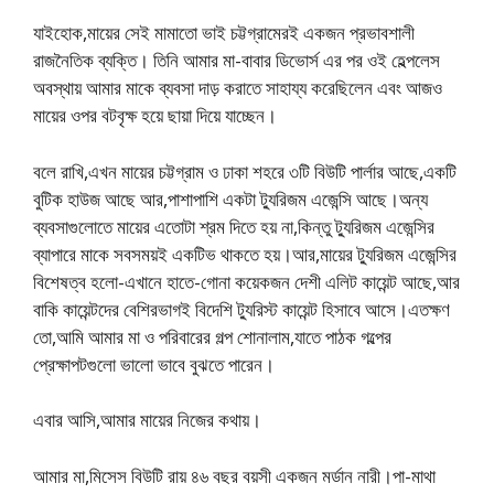
যাইহোক,মায়ের সেই মামাতো ভাই চট্টগ্রামেরই একজন প্রভাবশালী
রাজনৈতিক ব্যক্তি। তিনি আমার মা-বাবার ডিভোর্স এর পর ওই হেল্পলেস
অবস্থায় আমার মাকে ব্যবসা দাড় করাতে সাহায্য করেছিলেন এবং আজও
মায়ের ওপর বটবৃক্ষ হয়ে ছায়া দিয়ে যাচ্ছেন।
বলে রাখি,এখন মায়ের চট্টগ্রাম ও ঢাকা শহরে ৩টি বিউটি পার্লার আছে,একটি
বুটিক হাউজ আছে আর,পাশাপাশি একটা ট্যুরিজম এজেন্সি আছে।অন্য
ব্যবসাগুলোতে মায়ের এতোটা শ্রম দিতে হয় না,কিন্তু ট্যুরিজম এজেন্সির
ব্যাপারে মাকে সবসময়ই একটিভ থাকতে হয়।আর,মায়ের ট্যুরিজম এজেন্সির
বিশেষত্ব হলো-এখানে হাতে-গোনা কয়েকজন দেশী এলিট কায়েন্ট আছে,আর
বাকি কায়েন্টদের বেশিরভাগই বিদেশি ট্যুরিস্ট কায়েন্ট হিসাবে আসে।এতক্ষণ
তো,আমি আমার মা ও পরিবারের গল্প শোনালাম,যাতে পাঠক গল্পের
প্রেক্ষাপটগুলো ভালো ভাবে বুঝতে পারেন।
এবার আসি,আমার মায়ের নিজের কথায়।
আমার মা,মিসেস বিউটি রায় ৪৬ বছর বয়সী একজন মর্ডান নারী।পা-মাথা