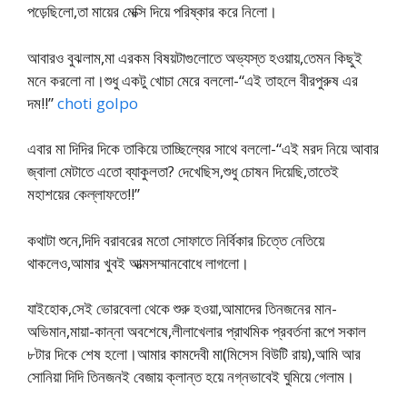
পড়েছিলো,তা মায়ের মেক্সি দিয়ে পরিষ্কার করে নিলো।
আবারও বুঝলাম,মা এরকম বিষয়টাগুলোতে অভ্যস্ত হওয়ায়,তেমন কিছুই
মনে করলো না।শুধু একটু খোচা মেরে বললো-“এই তাহলে বীরপুরুষ এর
দম!!”
choti golpo
এবার মা দিদির দিকে তাকিয়ে তাচ্ছিল্যের সাথে বললো-“এই মরদ নিয়ে আবার
জ্বালা মেটাতে এতো ব্যাকুলতা? দেখেছিস,শুধু চোষন দিয়েছি,তাতেই
মহাশয়ের কেল্লাফতে!!”
কথাটা শুনে,দিদি বরাবরের মতো সোফাতে নির্বিকার চিত্তে নেতিয়ে
থাকলেও,আমার খুবই আত্মসম্মানবোধে লাগলো।
যাইহোক,সেই ভোরবেলা থেকে শুরু হওয়া,আমাদের তিনজনের মান-
অভিমান,মায়া-কান্না অবশেষে,লীলাখেলার প্রাথমিক প্রবর্তনা রূপে সকাল
৮টার দিকে শেষ হলো।আমার কামদেবী মা(মিসেস বিউটি রায়),আমি আর
সোনিয়া দিদি তিনজনই বেজায় ক্লান্ত হয়ে নগ্নভাবেই ঘুমিয়ে গেলাম।