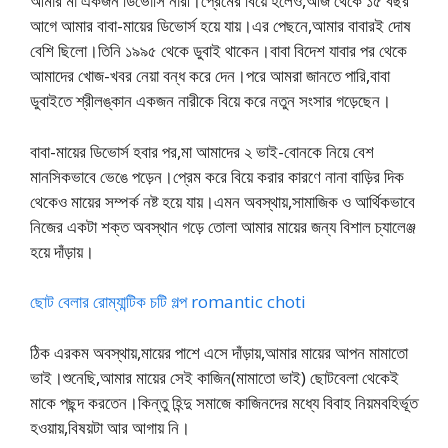
আমার মা একজন ডিভোর্সি নারী।প্রেমের বিয়ে হলেও,আজ থেকে ১৫ বছর
আগে আমার বাবা-মায়ের ডিভোর্স হয়ে যায়।এর পেছনে,আমার বাবারই দোষ
বেশি ছিলো।তিনি ১৯৯৫ থেকে ডুবাই থাকেন।বাবা বিদেশ যাবার পর থেকে
আমাদের খোজ-খবর নেয়া বন্ধ করে দেন।পরে আমরা জানতে পারি,বাবা
ডুবাইতে শ্রীলঙ্কান একজন নারীকে বিয়ে করে নতুন সংসার গড়েছেন।
বাবা-মায়ের ডিভোর্স হবার পর,মা আমাদের ২ ভাই-বোনকে নিয়ে বেশ
মানসিকভাবে ভেঙে পড়েন।প্রেম করে বিয়ে করার কারণে নানা বাড়ির দিক
থেকেও মায়ের সম্পর্ক নষ্ট হয়ে যায়।এমন অবস্থায়,সামাজিক ও আর্থিকভাবে
নিজের একটা শক্ত অবস্থান গড়ে তোলা আমার মায়ের জন্য বিশাল চ্যালেঞ্জ
হয়ে দাঁড়ায়।
ছোট বেলার রোম্যান্টিক চটি গল্প romantic choti
ঠিক এরকম অবস্থায়,মায়ের পাশে এসে দাঁড়ায়,আমার মায়ের আপন মামাতো
ভাই।শুনেছি,আমার মায়ের সেই কাজিন(মামাতো ভাই) ছোটবেলা থেকেই
মাকে পছন্দ করতেন।কিন্তু হিন্দু সমাজে কাজিনদের মধ্যে বিবাহ নিয়মবহির্ভূত
হওয়ায়,বিষয়টা আর আগায় নি।