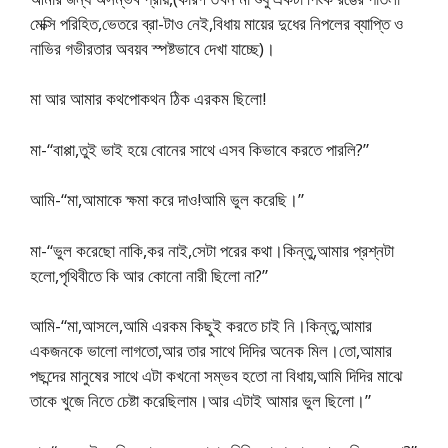
মেক্সি পরিহিত,ভেতরে ব্রা-টাও নেই,বিধায় মায়ের দুধের নিপলের ব্যাপ্তি ও
নাভির গভীরতার অবয়ব স্পষ্টভাবে দেখা যাচ্ছে)।
মা আর আমার কথপোকথন ঠিক এরকম ছিলো!
মা-“বাপ্পা,তুই ভাই হয়ে বোনের সাথে এসব কিভাবে করতে পারলি?”
আমি-“মা,আমাকে ক্ষমা করে দাও!আমি ভুল করেছি।”
মা-“ভুল করেছো নাকি,কর নাই,সেটা পরের কথা।কিন্তু,আমার প্রশ্নটা
হলো,পৃথিবীতে কি আর কোনো নারী ছিলো না?”
আমি-“মা,আসলে,আমি এরকম কিছুই করতে চাই নি।কিন্তু,আমার
একজনকে ভালো লাগতো,আর তার সাথে দিদির অনেক মিল।তো,আমার
পছন্দের মানুষের সাথে এটা কখনো সম্ভব হতো না বিধায়,আমি দিদির মাঝে
তাকে খুজে নিতে চেষ্টা করেছিলাম।আর এটাই আমার ভুল ছিলো।”