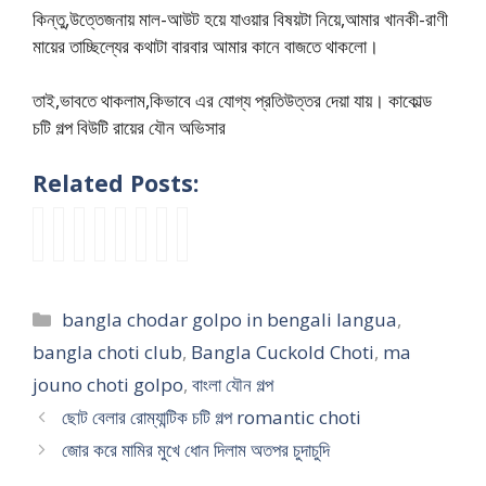
কিন্তু,উত্তেজনায় মাল-আউট হয়ে যাওয়ার বিষয়টা নিয়ে,আমার খানকী-রাণী
মায়ের তাচ্ছিল্যের কথাটা বারবার আমার কানে বাজতে থাকলো।
তাই,ভাবতে থাকলাম,কিভাবে এর যোগ্য প্রতিউত্তর দেয়া যায়। কাকোল্ড
চটি গল্প বিউটি রায়ের যৌন অভিসার
Related Posts:
m
m
ছে
বাং
k
শ্ব
a
s
a
a
লে
লা
o
শু
p
e
j
k
র
দে
c
ড়
u
x
o
e
বৌ
শে
h
ব
k
s
Categories
bangla chodar golpo in bengali langua
,
u
c
ও
র
i
ল
c
l
n
h
না
মা
g
লে
h
a
bangla choti club
,
Bangla Cuckold Choti
,
ma
o
o
ত
ছে
u
ন
o
v
jouno choti golpo
,
বাংলা যৌন গল্প
c
d
নী
লে
d
বৌ
d
e
ছোট বেলার রোম্যান্টিক চটি গল্প romantic choti
h
a
কে
র
b
মা
a
j
o
r
চু
যৌ
o
তো
আ
o
জোর করে মামির মুখে ধোন দিলাম অতপর চুদাচুদি
t
g
দা
ন
y
মা
পু
u