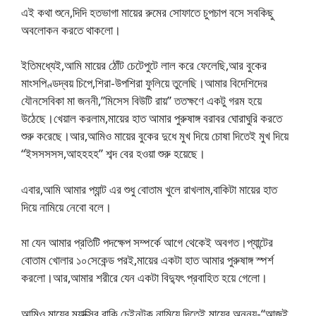
এই কথা শুনে,দিদি হতভাগা মায়ের রুমের সোফাতে চুপচাপ বসে সবকিছু
অবলোকন করতে থাকলো।
ইতিমধ্যেই,আমি মায়ের ঠোঁট চেটেপুটে লাল করে ফেলেছি,আর বুকের
মাংসপিণ্ডদ্বয় চিপে,শিরা-উপশিরা ফুলিয়ে তুলেছি।আমার বিদেশিদের
যৌনসেবিকা মা জননী,”মিসেস বিউটি রায়” ততক্ষণে একটু গরম হয়ে
উঠেছে।খেয়াল করলাম,মায়ের হাত আমার পুরুষাঙ্গ বরাবর ঘোরাঘুরি করতে
শুরু করেছে।আর,আমিও মায়ের বুকের দুধে মুখ দিয়ে চোষা দিতেই মুখ দিয়ে
“ইসসসসস,আহহহহ” শব্দ বের হওয়া শুরু হয়েছে।
এবার,আমি আমার প্যান্ট এর শুধু বোতাম খুলে রাখলাম,বাকিটা মায়ের হাত
দিয়ে নামিয়ে নেবো বলে।
মা যেন আমার প্রতিটি পদক্ষেপ সম্পর্কে আগে থেকেই অবগত।প্যান্টের
বোতাম খোলার ১০সেকেন্ড পরই,মায়ের একটা হাত আমার পুরুষাঙ্গ স্পর্শ
করলো।আর,আমার শরীরে যেন একটা বিদ্যুৎ প্রবাহিত হয়ে গেলো।
আমিও মায়ের ম্যাক্সির বাকি চেইনটুকু নামিয়ে দিতেই মায়ের অনুনয়-“আজই