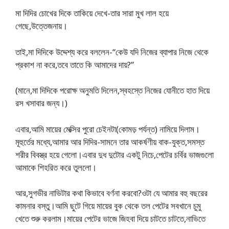
মা দিদির চোখের দিকে তাকিয়ে দেখে-তার সারা মুখ লাল হয়ে
গেছে,উত্তেজনায়।
তাই,মা দিদিকে উদ্দেশ্য করে বললেন-“কেউ যদি নিজের ব্যাপার নিজে থেকে
প্রকাশ না করে,তবে তাতে কি আমাদের দায়?”
(মানে,মা দিদিকে পরোক্ষ অনুমতি দিলেন,স্বহস্তে নিজের যোনীতে হাত দিয়ে
রস খসাবার জন্য।)
এবার,আমি মায়ের মেক্সির পুরো চেইনটা(কোমড় পর্যন্ত) নামিয়ে দিলাম।
মূহুর্তের মধ্যে,আমার আর দিদির-সামনে তার আকর্ষণীয় বাক-যুক্ত,সমস্ত
শরীর বিবস্ত্র হয়ে গেলো।এবার দুধ দুটোর একটু নিচে,পেটের চর্বির ভাজগুলো
আমাকে শিহরিত করে তুললো।
আর,সুগভীর নাভিটার কথা কিভাবে বর্ণনা করবো?ওটা যে আমার বহু বছরের
কামনার বস্তু।আমি ছুটে গিয়ে মায়ের বুক থেকে তল পেটের সবখানে চুমু
খেতে শুরু করলাম।মায়ের পেটের ভাজে জিহবা দিয়ে চাটতে চাটতে,নাভিতে