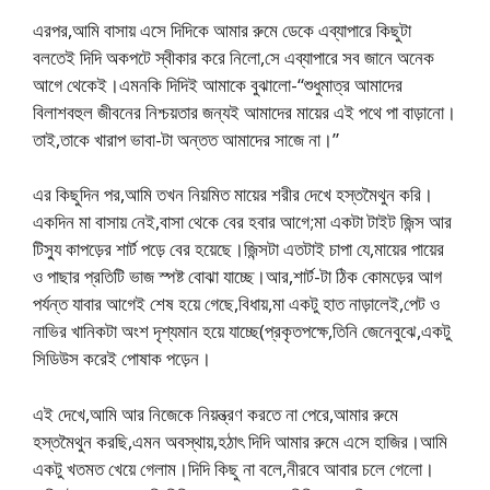
এরপর,আমি বাসায় এসে দিদিকে আমার রুমে ডেকে এব্যাপারে কিছুটা
বলতেই দিদি অকপটে স্বীকার করে নিলো,সে এব্যাপারে সব জানে অনেক
আগে থেকেই।এমনকি দিদিই আমাকে বুঝালো-“শুধুমাত্র আমাদের
বিলাশবহুল জীবনের নিশ্চয়তার জন্যই আমাদের মায়ের এই পথে পা বাড়ানো।
তাই,তাকে খারাপ ভাবা-টা অন্তত আমাদের সাজে না।”
এর কিছুদিন পর,আমি তখন নিয়মিত মায়ের শরীর দেখে হস্তমৈথুন করি।
একদিন মা বাসায় নেই,বাসা থেকে বের হবার আগে;মা একটা টাইট জিন্স আর
টিস্যু কাপড়ের শার্ট পড়ে বের হয়েছে।জিন্সটা এতটাই চাপা যে,মায়ের পায়ের
ও পাছার প্রতিটি ভাজ স্পষ্ট বোঝা যাচ্ছে।আর,শার্ট-টা ঠিক কোমড়ের আগ
পর্যন্ত যাবার আগেই শেষ হয়ে গেছে,বিধায়,মা একটু হাত নাড়ালেই,পেট ও
নাভির খানিকটা অংশ দৃশ্যমান হয়ে যাচ্ছে(প্রকৃতপক্ষে,তিনি জেনেবুঝে,একটু
সিডিউস করেই পোষাক পড়েন।
এই দেখে,আমি আর নিজেকে নিয়ন্ত্রণ করতে না পেরে,আমার রুমে
হস্তমৈথুন করছি,এমন অবস্থায়,হঠাৎ দিদি আমার রুমে এসে হাজির।আমি
একটু খতমত খেয়ে গেলাম।দিদি কিছু না বলে,নীরবে আবার চলে গেলো।