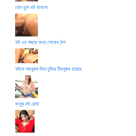
বোন চুদে বউ বানানো
বউ এর পাছায় অন্য লোকের ঠাপ
বউকে পরপুরুষ দিয়ে চুদিয়ে বীরপুরুষ হয়েছে
বন্ধুর বউ চোদা