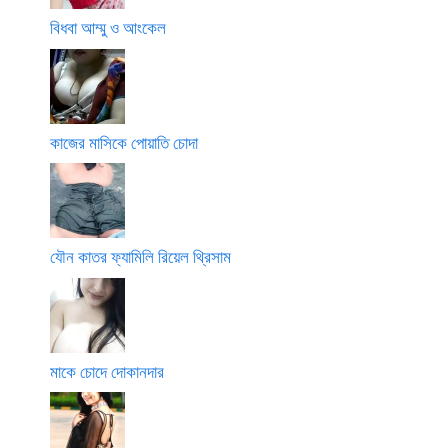
বিধবা আম্মু ও আংকেল
কাজের মাসিকে পোয়াতি চোদা
যৌন কাতর ফ্যামিলি রিয়েল থ্রিসাম
মাকে চোদে দোকানদার