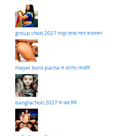
য়
কাঁ
প
ন
ধ
group choti 2027 বন্ধুর মায়ের সাথে কয়েকজন
রে
)
mayer boro pacha মা ছেলের নোংরামি
banglachoti 2027 মা আর দিদি