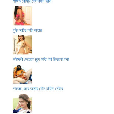
শাশুড়ি বৌমার লেসবিয়ান কান্ড
বুড়ি আন্টির কচি ভাতার
অষ্টাদশী মেয়েকে চুদে সতি পর্দা ছিড়লো বাবা
কাজের মেয়ে আমার যৌন চাহিদা মেটায়