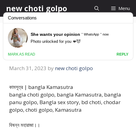
Skip
new choti golpo
Menu
to
content
কামসূত্র | bangla
Kamasutra
March 31, 2023
by
new choti golpo
কামসূত্র | bangla Kamasutra
bangla choti golpo, bangla Kamasutra, bangla
panu golpo, Bangla sex story, bd choti, chodar
golpo, choti golpo, Kamasutra
বিষন্ন মহারাজা।।