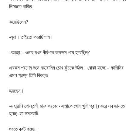
নিজেকে হাজির
করেছিলেন?
-হ্যা। তাইতাে করেছিলাম।
-আচ্ছা – ওনার যখন বীর্যপাত কতক্ষন পরে হয়েছিল?
এরকম প্রশ্নে শুনে মহারানির চোখ কুঁচকে উঠল। বােঝা যাচ্ছে – কামিনির
এমন প্রশ্ন তিনি বিরক্ত
হৃয়ছেন।
-মহারানি গােস্তাগী মাফ করবেন-আমাকে খােলাখুলি প্রশ্ন করে সব জানতে
হচ্ছে–তা সমস্যাটি
ধরতে কস্ট হচ্ছে।