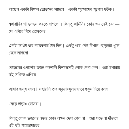
আছেন একটা বিশাল তােড়নের সামনে। একটা প্রাসাদের প্রধান ফটক।
মহারানির গা ছমছম করতে লাগলাে। কিন্তু কামিনির কোন ভয় নেই যেন—
সে এগিয়ে গিয়ে তােড়নের
একটা আংটা ধরে কয়েকবার টান দিল। একটু পরে সেই বিশাল হােড়নটা খুলে
যেতে লাগলাে।
তােড়নের ওপাশেই দুজন বলশালি বিশালদেহি লােক দেখা গেল। ওরা ইশারায়
দুই সখিকে এগিয়ে
আসার জন্য বলল। মহারানি তার স্বভাবসুলভভাবে হুকুম দিয়ে বলল
-সড়ে দাড়াও তােমরা।
কিন্তু লােক দুজনের নড়ার কোন লক্ষন দেখা গেল না। ওরা সড়ে না দাঁড়ালে
ওই দুই পাহাড়াদারের