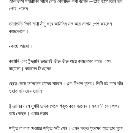
এমনভাবে মহারানির সাথে কেউ কোনদিন কথা বলেনি—তাই হঠাৎ তিনি ভয়
পেয়ে গেলেন।
তাড়াতাড়ি তিনি মাথা নীচু করে কামিনির মত করে সালাম পেশ করলেন
কামদেবকে।
-কাছে আসাে।
কামিনি এবং ইন্দ্রানি দুজনেই ভীরু ভীরু পায়ে কামদেবের কাছে এসে
দাড়ালাে। কামদেব সিংহাসন
ছেড়ে নেমে আসলেন তাদের সামনে। এক বিশাল পুরুষ। তিনি চট করে তাঁর
দুহাত বাড়িয়ে মহারানি
ইন্দ্রানির নরম মুখটা দুদিক থেকে শক্ত করে ধরলেন। মহারানি যেন পাথর
হয়ে গেছেন। ওনার নড়ার
শক্তি বা বাধা দেওয়ার শক্তি নেই যেন। এমন শক্ত পুরুষের হাত তার মুখে