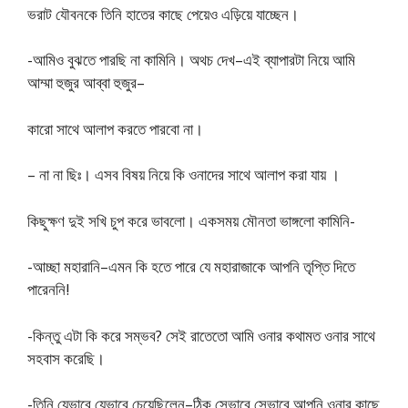
ভরাট যৌবনকে তিনি হাতের কাছে পেয়েও এড়িয়ে যাচ্ছেন।
-আমিও বুঝতে পারছি না কামিনি। অথচ দেখ–এই ব্যাপারটা নিয়ে আমি
আম্মা হুজুর আব্বা হুজুর–
কারাে সাথে আলাপ করতে পারবাে না।
– না না ছিঃ। এসব বিষয় নিয়ে কি ওনাদের সাথে আলাপ করা যায় ।
কিছুক্ষণ দুই সখি চুপ করে ভাবলাে। একসময় মৌনতা ভাঙ্গলাে কামিনি-
-আচ্ছা মহারানি–এমন কি হতে পারে যে মহারাজাকে আপনি তৃপ্তি দিতে
পারেননি!
-কিন্তু এটা কি করে সম্ভব? সেই রাতেতাে আমি ওনার কথামত ওনার সাথে
সহবাস করেছি।
-তিনি যেভাবে যেভাবে চেয়েছিলেন–ঠিক সেভাবে সেভাবে আপনি ওনার কাছে