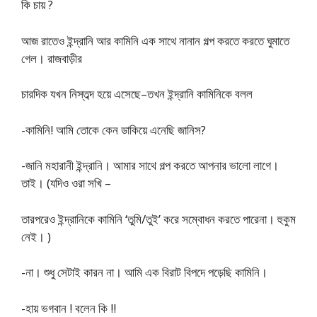
কি চায় ?
আজ রাতেও ইন্দ্রানি আর কামিনি এক সাথে নানান গল্প করতে করতে ঘুমাতে
গেল। রাজবাড়ীর
চারদিক যখন নিস্তব্দ হয়ে এসেছে–তখন ইন্দ্রানি কামিনিকে বলল
-কামিনি! আমি তােকে কেন ডাকিয়ে এনেছি জানিস?
-জানি মহারানী ইন্দ্রানি। আমার সাথে গল্প করতে আপনার ভালাে লাগে।
তাই। (যদিও ওরা সখি –
তারপরেও ইন্দ্রানিকে কামিনি ‘তুমি/তুই’ করে সম্বােধন করতে পারেনা। হুকুম
নেই। )
-না। শুধু সেটাই কারন না। আমি এক বিরাট বিপদে পড়েছি কামিনি।
-হায় ভগবান ! বলেন কি !!