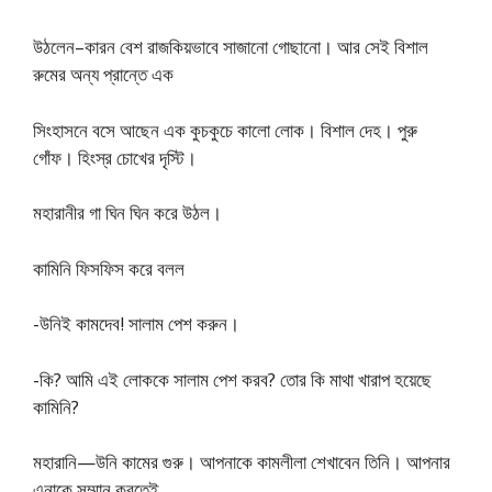
উঠলেন–কারন বেশ রাজকিয়ভাবে সাজানাে গােছানাে। আর সেই বিশাল
রুমের অন্য প্রান্তে এক
সিংহাসনে বসে আছেন এক কুচকুচে কালাে লােক। বিশাল দেহ। পুরু
গোঁফ। হিংস্র চোখের দৃস্টি।
মহারানীর গা ঘিন ঘিন করে উঠল।
কামিনি ফিসফিস করে বলল
-উনিই কামদেব! সালাম পেশ করুন।
-কি? আমি এই লােককে সালাম পেশ করব? তাের কি মাথা খারাপ হয়েছে
কামিনি?
মহারানি—উনি কামের গুরু। আপনাকে কামলীলা শেখাবেন তিনি। আপনার
এনাকে সম্মান করতেই