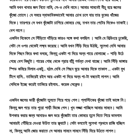
আমি যখন খাবার জল নিতে নামি, সে-ও দেখি নামে। আমার সামনেই নীচু হয়ে জলের 
কুঁজো তোলে। যে সময়ে স্বাভাবিকভাবেই আমার চোখ চলে যায় তার বুকের খাঁজের 
দিকে। তারপরে সে যখন কুঁজোটা চাগিয়ে কোমরে নেয়, তখন তার পেটের দিকেও তাকাই। 
বেশ লাগে।
একদিন বিকেলে সে সিঁড়িতে দাঁড়িয়ে কারও সঙ্গে কথা বলছিল । আমি যে বিল্ডিংয়ে ঢুকেছি, 
সেটা সে ওপর থেকেই লক্ষ্য করেছে। আমি যখন সিঁড়ি দিয়ে উঠছি, সুলেখা দেখি আমার 
দিকে পিছন ফিরে কথা বলছে, কিন্তু একটা পা দিয়ে অন্য পায়ে বোলাচ্ছে – শাড়ি উঠে 
গেছে বেশ কিছুটা। পায়ের গোছ থেকে প্রায় হাঁটু পর্যন্ত দেখা যাচ্ছে। 
আমি সিঁড়ি ভাঙ্গার 
স্পিড কমিয়ে দিলাম একটু.. হঠাৎ দেখি সে পিছন ঘুরে আমার দিকে তাকাল .. একটা মুখ 
টিপে হাসি.. তাকিয়েই রইল আর একটা পা দিয়ে অন্য পা-টা ঘষতেই লাগল। আমি 
সেদিকে ইচ্ছে করেই তাকিয়ে রইলাম.. কয়েক সেকেন্ড।
একদিন জলের ভারী কুঁজোটা তুলতে গিয়ে পড়ে গেল। প্লাস্টিকের কুঁজো তাই ভাঙ্গে নি। 
কিন্তু জল পড়ে তার পুরো শাড়ী ভিজে গেল। খুব লজ্জা পাচ্ছিল আমার সামনে। আমি 
উপকার করার জন্য আবারও জল ভরে কুঁজোটা তার কোমরে তুলে দিতে গিয়ে ভাবলাম 
আমারই পৌঁছিয়ে দেওয়া উচিত তার ফ্ল্যাটে। সেটা বলতেই সুলেখা প্রথমে রাজি হচ্ছিল 
না, কিন্তু আমি জোর করাতে সে আমার সামনে সামনে সিঁড়ি দিয়ে উঠতে লাগল।