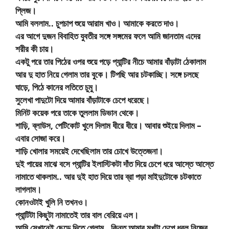
প্লিজ।
আমি বললাম.. চুপচাপ শুয়ে আরাম খাও। আমাকে করতে দাও।
এর আগে দুজন বিবাহিত যুবতীর সঙ্গে সঙ্গমের ফলে আমি জানতাম এদের
শরীর কী চায়।
একটু পরে তার পিঠের ওপর শুয়ে পড়ে প্যান্টির নীচে আমার বাঁড়াটা ঠেকালাম
আর দু হাত নিয়ে গেলাম তার বুকে। টিপছি আর চটকাচ্ছি। সঙ্গে চলছে
ঘাড়ে, পিঠে কানের লতিতে চুমু।
সুলেখা পাদুটো দিয়ে আমার বাঁড়াটাকে চেপে ধরেছে।
মিনিট কয়েক পরে তাকে তুললাম ডিভান থেকে।
শাড়ি, ব্লাউস, পেটিকোট খুলে দিলাম ধীরে ধীরে। আবার শুইয়ে দিলাম –
এবার সোজা করে।
শাড়ি খোলার সময়েই দেখেছিলাম তার চোখে উত্তেজনা।
দুই পায়ের মাঝে বসে প্যান্টির ইলাস্টিকটা দাঁত দিয়ে চেপে ধরে আস্তে আস্তে
নামাতে থাকলাম.. আর দুই হাত দিয়ে তার ব্রা পড়া মাইদুটোকে চটকাতে
লাগলাম।
কোনওটাই খুলি নি তখনও।
প্যান্টিটা কিছুটা নামাতেই তার বাল বেরিয়ে এল।
আমি সেখানেই ছেড়ে দিতে গেলাম.. কিন্তু আমার মুখটা চেপে ধরল নিজের