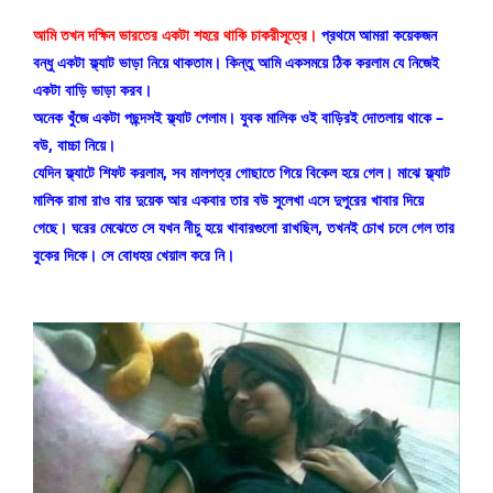
আমি তখন দক্ষিন ভারতের একটা শহরে থাকি চাকরীসূত্রে।
 প্রথমে আমরা কয়েকজন 
বন্ধু একটা ফ্ল্যাট ভাড়া নিয়ে থাকতাম। কিন্তু আমি একসময়ে ঠিক করলাম যে নিজেই 
একটা বাড়ি ভাড়া করব।
অনেক খুঁজে একটা পছন্দসই ফ্ল্যাট পেলাম। যুবক মালিক ওই বাড়িরই দোতলায় থাকে – 
বউ, বাচ্চা নিয়ে।
যেদিন ফ্ল্যাটে শিফট করলাম, সব মালপত্র গোছাতে গিয়ে বিকেল হয়ে গেল। মাঝে ফ্ল্যাট 
মালিক রামা রাও বার দুয়েক আর একবার তার বউ সুলেখা এসে দুপুরের খাবার দিয়ে 
গেছে। ঘরের মেঝেতে সে যখন নীচু হয়ে খাবারগুলো রাখছিল, তখনই চোখ চলে গেল তার 
বুকের দিকে। সে বোধহয় খেয়াল করে নি।