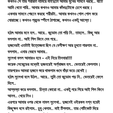
কখনও সে তার শরীরটা নামিয়ে মাইদুটো আমার মুখের সামনে ধরছে.. যাতে
আমি খেতে পারি.. আবার কখনও আমার কাঁধদুটোকে চেপে ধরছে।
একবার সামনে পেছনে করছে শরীরটা.. আবার কখনও গোল গোল করে
ঘোরাচ্ছে। কখনও প্রচন্ড স্পীপে ঠাপাচ্ছে, কখনও একটু আস্তে।
হঠাৎ আমার মনে হল.. আরে.. কন্ডোম তো পড়ি নি.. তাহলে.. কিছু আর
বললাম না.. আই পিল কিনে দেব পরে..
দুজনেরই এতটাই উত্তেজনা ছিল যে বেশীক্ষণ আর চুদতে পারলাম না..
বললাম.. এবার বেরবে আমার..
সুলেখা বলল আমারও হবে – এই নিয়ে তিনবার!!!!
কয়েক সেকেন্ডের মধ্যেই দুজনরেই অর্গ্যাজম হল.. ভেতরেই ফেললাম।
তারপরেও আমরা দুজনে শুয়ে থাকলাম গুদে বাঁড়া ভরে রেখেই।
হঠাৎ সুলেখা বলে উঠল.. আরে.. তুমি তো কন্ডোম পড় নি.. ভেতরেই ফেলে
দিলে..
আশ্বস্ত করে বললাম.. চিন্তা কোরো না.. একটু পরে গিয়ে আই পিল কিনে
আনব.. খেয়ে নিও।
এরপরে আমার ওপর থেকে নামল সুলেখা.. দুজনেই ওইরকম নগ্ন হয়েই
কিছুক্ষন বসে রইলাম.. চুমু খেলাম.. মাই টিপলাম.. তার পেটিকোট দিয়ে