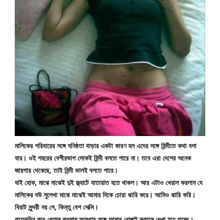
মালিকের পরিবারের সঙ্গে ঘনিষ্ঠতা বাড়ার একটা কারণ হল এদের সঙ্গে হিন্দীতে কথা বলা 
যায়। ওই শহরের বেশীরভাগ লোকই হিন্দী বলতে পারে না। তবে এরা দেশের অনেক 
জায়গায় থেকেছে, তাই হিন্দী ভালই বলতে পারে।
যাই হোক, মাঝে মাঝেই দুই ফ্ল্যাটে যাতায়াত হতে থাকল। আর এটাও খেয়াল করলাম যে 
মালিকের বউ সুলেখা মাঝে মাঝেই আমার দিকে চোরা ঝারি করে। আমিও ঝারি করি। 
বিরাট সুন্দরী নয় সে, কিন্তু বেশ সেক্সি।
কয়েকদিন পরে খেয়াল করলাম সুলেখার সঙ্গে আমার রোজই সকালে দেখা হয়ে যাচ্ছে। 