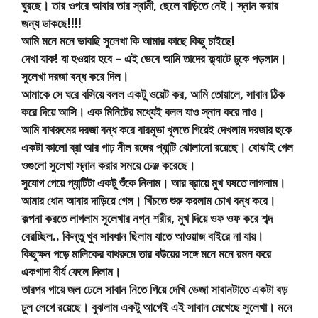
ঘুরছে। তার ওপরে আবার তার স্বামী, ছেলে বাড়িতে নেই। স্নান করার
জন্য ডাকছে!!!!
আমি মনে মনে ভাবছি সুলেখা কি আমার কাছে কিছু চাইছে!
দেখা যাক! যা হওয়ার হবে – এই ভেবে আমি তাদের ফ্ল্যাটে ঢুকে পড়লাম।
সুলেখা দরজা বন্ধ করে দিল।
আমাকে সে ঘরে বসিয়ে বলল একটু ওয়েট কর, আমি তোয়ালে, সাবান ঠিক
করে দিয়ে আসি। এক মিনিটের মধ্যেই বলল যাও স্নান করে নাও।
আমি বাথরুমের দরজা বন্ধ করে বারমুডা খুলতে গিয়েই দেখলাম দরজার হুকে
একটা কালো ব্রা আর গাঢ় নীল রঙ্গের প্যান্টি ঝোলানো রয়েছে। বোঝাই গেল
ওগুলো সুলেখা স্নান করার সময়ে চেঞ্জ করেছে।
সুযোগ পেয়ে প্যান্টিটা একটু শুঁকে নিলাম। আর ব্রায়ে মুখ ঘষতে লাগলাম।
আমার ধোন আবার দাড়িয়ে গেল। খিঁচতে শুরু করলাম চোখ বন্ধ করে।
কল্পনা করতে লাগলাম সুলেখার নগ্ন শরীর, মুখ দিয়ে ওফ ওফ করে শব্দ
বেরচ্ছিল.. কিন্তু খুব সাবধান ছিলাম যাতে আওয়াজ বাইরে না যায়।
কিছুক্ষন পড়ে মালিকের বাথরুমে তার বউয়ের সঙ্গে মনে মনে রমন করে
একগাদা বীর্য ফেলে দিলাম।
তারপর গায়ে জল ঢেলে সাবান নিতে গিয়ে দেখি ভেজা সাবানটাতে একটা বড়
চুল লেগে রয়েছে। বুঝলাম একটু আগেই এই সাবান মেখেছে সুলেখা। মনে