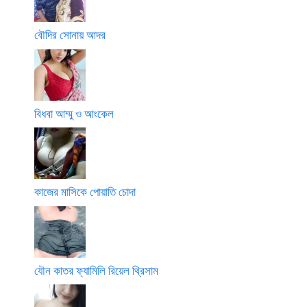
বৌদির সোনায় আদর
বিধবা আম্মু ও আংকেল
কাজের মাসিকে পোয়াতি চোদা
যৌন কাতর ফ্যামিলি রিয়েল থ্রিসাম