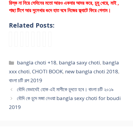
রিস্ক না নিয়ে সেদিনের মতো আরও একবার আদর করে, চুমু খেয়ে, মাই ,
পাছা টিপে আর সুলেখার গুদে হাত ঘষে নিজের ফ্ল্যাটে ফিরে গেলাম।
Related Posts:
b
b
b
b
ভা
b
ম
পা
a
a
a
a
বী
a
নি
শে
n
n
n
n
কে
n
ভা
র
g
g
g
g
সু
g
বি
বা
Categories
bangla choti +18
,
bangla saxy choti
,
bangla
l
l
l
l
যো
l
কে
সা
a
a
a
a
গ
a
চু
র
xxx choti
,
CHOTI BOOK
,
new bangla choti 2018
,
n
s
s
h
পে
n
দ
আ
বাংলা চটি গল্প 2019
e
e
a
o
য়ে
e
লা
পু
বৌদি যেভাবেই হোক এই মাগীকে চুদতে হবে। বাংলা চটি ২০১৯
w
x
x
t
গু
w
ম
র
h
y
y
c
দ
c
(
দু
বৌদি কে চুদে মজা নেওয়া bangla sexy choti for boudi
o
c
c
h
ফা
h
প
ধে
2019
t
o
h
o
তি
o
র্ব
র
c
t
o
t
য়ে
t
১
সা
h
i
t
i
দি
i
)
ই
o
g
i
g
লা
আ
b
জ