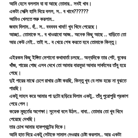
আমি হেসে বললাম যা যা আছে তোমার.. সবই খাব।
একটা সেক্সি হাসি দিয়ে বলল, স.. ব খাবে??????
আমিও খেলতে শুরু করলাম..
জবাব দিলাম.. হুঁ.. স.. ববববব খাব!! খুব খিদে পেয়েছে।
আচ্ছা.. তোমাকে স.. ব খাওয়াবো আজ.. অনেক কিছু আছে .. বাড়িতে তো
আর কেউ নেই.. তাই স.. ব খেয়ে শেষ করতে হবে তোমাকে কিন্তু।
এইরকম কিছু ইঙ্গিত মেশানো কথাবার্তা চলছে.. অন্যদিকে তার পেট, বুকের
খাঁজ, পায়ের গোছ এসব দেখে তো আমার বারমুডা আবার সার্কাসের তাঁবু হয়ে
গেছে।
দুই পায়ের মাঝে চেপে রাখার চেষ্টা করছি, কিন্তু খুব যে লাভ হচ্চে না বুঝতে
পারছি।
একটু সাহস করে আমার পা দুটো ছড়িয়ে দিলাম একটু.. তাঁবু পুরোপুরি প্রকাশ
পেয়ে গেল।
কয়েক মুহুর্তের অপেক্ষা। সুলেখা বলে উঠল.. বাবা.. তোমার তো খুব খিদে
পেয়েছে দেখছি।
তার চোখ আমার হাফপ্যান্টের দিকে।
আমি হাত দিয়ে একটু সেটাকে সামাল দেওয়ার চেষ্টা করলাম.. আর একটা