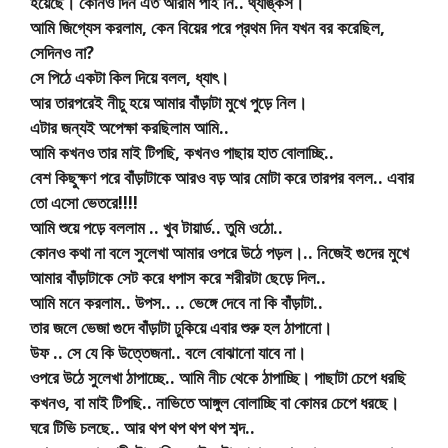
হয়েছে। কোনও দিন এত আরাম পাই নি.. থ্যাঙ্কস।
আমি জিগ্যেস করলাম, কেন বিয়ের পরে প্রথম দিন যখন বর করেছিল,
সেদিনও না?
সে পিঠে একটা কিল দিয়ে বলল, ধ্যাৎ।
আর তারপরেই নীচু হয়ে আমার বাঁড়াটা মুখে পুড়ে নিল।
এটার জন্যই অপেক্ষা করছিলাম আমি..
আমি কখনও তার মাই টিপছি, কখনও পাছায় হাত বোলাচ্ছি..
বেশ কিছুক্ষণ পরে বাঁড়াটাকে আরও বড় আর মোটা করে তারপর বলল.. এবার
তো এসো ভেতরে!!!!
আমি শুয়ে পড়ে বললাম .. খুব টায়ার্ড.. তুমি ওঠো..
কোনও কথা না বলে সুলেখা আমার ওপরে উঠে পড়ল।.. নিজেই গুদের মুখে
আমার বাঁড়াটাকে সেট করে ধপাস করে শরীরটা ছেড়ে দিল..
আমি মনে করলাম.. উপস.. .. ভেঙ্গে দেবে না কি বাঁড়াটা..
তার জলে ভেজা গুদে বাঁড়াটা ঢুকিয়ে এবার শুরু হল ঠাপানো।
উফ .. সে যে কি উত্তেজনা.. বলে বোঝানো যাবে না।
ওপরে উঠে সুলেখা ঠাপাচ্ছে.. আমি নীচ থেকে ঠাপাচ্ছি। পাছাটা চেপে ধরছি
কখনও, বা মাই টিপছি.. নাভিতে আঙ্গুল বোলাচ্ছি বা কোমর চেপে ধরছে।
ঘরে টিভি চলছে.. আর থপ থপ থপ থপ শব্দ..