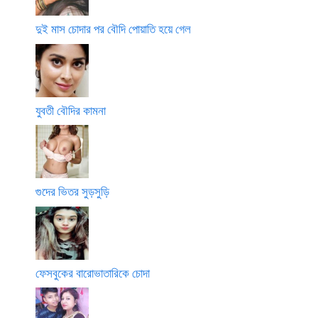
দুই মাস চোদার পর বৌদি পোয়াতি হয়ে গেল
যুবতী বৌদির কামনা
গুদের ভিতর সুড়সুড়ি
ফেসবুকের বারোভাতারিকে চোদা