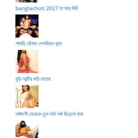
banglachoti 2027 মা আর দিদি
শাশুড়ি বৌমার লেসবিয়ান কান্ড
বুড়ি আন্টির কচি ভাতার
অষ্টাদশী মেয়েকে চুদে সতি পর্দা ছিড়লো বাবা