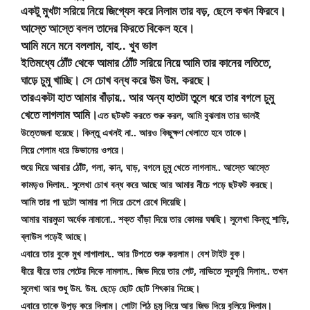
একটু মুখটা সরিয়ে নিয়ে জিগ্যেস করে নিলাম তার বড়, ছেলে কখন ফিরবে।
আস্তে আস্তে বলল তাদের ফিরতে বিকেল হবে।
আমি মনে মনে বললাম, বাহ.. খুব ভাল
ইতিমধ্যে ঠোঁট থেকে আমার ঠোঁট সরিয়ে নিয়ে আমি তার কানের লতিতে,
ঘাড়ে চুমু খাচ্ছি। সে চোখ বন্ধ করে উম উম. করছে।
তারএকটা হাত আমার বাঁড়ায়.. আর অন্য হাতটা তুলে ধরে তার বগলে চুমু
খেতে লাগলাম আমি।
এত ছটফট করতে শুরু করল, আমি বুঝলাম তার ভালই 
উত্তেজনা হয়েছে। কিন্তু এখনই না.. আরও কিছুক্ষণ খেলাতে হবে তাকে।
নিয়ে গেলাম ধরে ডিভানের ওপরে।
শুয়ে দিয়ে আবার ঠোঁট, গলা, কান, ঘাড়, বগলে চুমু খেতে লাগলাম.. আস্তে আস্তে 
কামড়ও দিলাম.. সুলেখা চোখ বন্ধ করে আছে আর আমার নীচে পড়ে ছটফট করছে।
আমি তার পা দুটো আমার পা দিয়ে চেপে রেখে দিয়েছি।
আমার বারমুডা অর্ধেক নামানো.. শক্ত বাঁড়া দিয়ে তার কোমর ঘষছি। সুলেখা কিন্তু শাড়ি, 
ব্লাউস পড়েই আছে।
এবারে তার বুকে মুখ লাগালাম.. আর টিপতে শুরু করলাম। বেশ টাইট বুক।
ধীরে ধীরে তার পেটের দিকে নামলাম.. জিভ দিয়ে তার পেট, নাভিতে সুরসুরি দিলাম.. তখন 
সুলেখা আর শুধু উম. উম. ছেড়ে ছোট ছোট শিৎকার দিচ্ছে।
এবারে তাকে উপুড় করে দিলাম। গোটা পিঠ চুমু দিয়ে আর জিভ দিয়ে বুলিয়ে দিলাম।