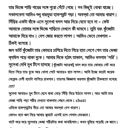
তার ভিজে শাড়ি গায়ের সঙ্গে পুরো সেঁটে গেছে। সব কিছুই বোঝা যাচ্ছে।
সকালবেলা আমিও শুধু বারমুডা হাফপ্যান্ট পড়া। অবস্থা তো আমার খারাপ।
সিঁড়ির একটা বাঁকে এসে সুলেখা বলল আর নিয়ে যেতে হবে না – কেউ
আমাকে তোমার সঙ্গে ভিজে শাড়িতে দেখলে কী ভাববে। তুমি বরং কুঁজোটা
আমাকে দিয়ে দাও। বেশ জোর করতে লাগল। আমিও ভেবে দেখলাম –
ঠিকই বলেছে।
জল ভর্তি কুঁজোটা তার কোমরে চাপিয়ে দিতে গিয়ে হাত লেগে গেল তার ভেজা
ব্লাউস পড়ে থাকা বুকে। আমার দিকে হঠাৎ তাকাল, আমিও বললাম ‘সরি’।
সুলেখা দেখি মুখ টিপে হাসছে।
কুঁজোটা আরেকটু ভাল করে তার কোমরে সেট করে 
দিতে গিয়ে তার বুকে আর খোলা পেটে আবারও হাত লাগল। আমি ইচ্ছে করেই কয়েক 
সেকেন্ড বেশী হাতটা লাগিয়ে রাখলাম। তারপর জিজ্ঞাসা করলাম কুঁজোটা ঠিকমতো বসেছে 
তো?
সুলেখা আবারও মুখ টিপে হেসে মাথা নেড়ে সিঁড়ি দিয়ে উঠতে লাগল। আর আমি তার 
ভেজা শাড়ি পড়া শরীর দেখতে থাকলাম পেছন থেকে। choti
এদিকে হাফপ্যান্টের নীচে তো আমার অবস্থা বেশ খারাপ।
কোনও মতে জল নিয়ে আমার ফ্ল্যাটে এসেই চলে গেলাম বেডরুমে।
খাটে শুয়ে শুয়ে সুলেখার ভেজা শরীরটার কথা ভাবছিলাম। কখন ঘুমিয়ে পড়েছি কে জানে।