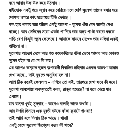
মনে আবার উফ উফ করে উঠলাম।
যাইহোক একটু পড়ে স্নান করে বেরিয়ে এসে দেখি সুলেখা তাদের বসার ঘরে
সোফার ওপরে কাৎ হয়ে শুয়ে টিভি দেখছে।
কাৎ হয়ে থাকায় তার আঁচল একটু আলগা – বুকের খাঁজ বেশ ভালই দেখা
যাচ্ছে। আর সেদিনের মতো একটা পা দিয়ে তার অন্য পা-টা ঘষতে ঘষতে
শাড়ি বেশ কিছুটা তুলে ফেলেছে। আমাকে সামনে দেখেও তার ভঙ্গিমা একটু
পাল্টালো না।
সুলেখার আচরণ দেখে আর গত কয়েকদিনের ঘটনা ভেবে আমার আর কোনও
সন্দেহ রইল না যে সে কি চায়।
এর আগেও অন্তত দুজন অল্পবয়সী বিবাহিত মহিলার এরকম আচরণ আমার
দেখা আছে.. তাই বুঝতে অসুবিধা হল না।
আমি ঠিক করেই ফেললাম – এগিয়ে তো যাই, তারপরে দেখা যাবে কী হবে।
সুলেখা আধশোয়া অবস্থাতেই বলল, রান্না হয়েছে? না হলে খেয়ে যাও
এখানে।
তার রান্না খুবই সুস্বাদু – আগেও বলেছি তাকে কথাটা।
আর উপরি হিসাবে এক যুবতী বউকে ফাঁকা ফ্ল্যাটে পাওয়া!!
তাই আমি বলে দিলাম ঠিক আছে। খাব!!
একটু হেসে সুলেখা জিগ্যেস করল কী খাবে?