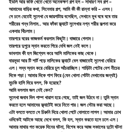
ইডলি আর কফি খেতে খেতে অনেকক্ষণ গল্প হল – সাধারণ সব গল্প –
আমাদের বাড়ির কথা, সিনেমার গল্প, আমি কী কী রান্না করি – এসব।
সে চলে যেতেই সুলেখা যে জায়গাটায় বসেছিল, সেখানে মুখ ঘষে ঘষে তার
শরীরের গন্ধ নিলাম.. আর ফাঁকা ফ্ল্যাটে সুলেখার নগ্ন শরীর কল্পনা করে
একবার খিঁচলাম।
তারপরে ঘরের কাজকর্ম করলাম কিছুটা। বাজারে গেলাম।
তারপরে দুপুরে স্নান করতে গিয়ে দেখি জল নেই কলে।
ভাবলাম কী হল জিগ্যেস করে আসি মালিকের কাছ থেকে।
বারমূডা আর টি শার্ট পড়ে মালিকের ফ্ল্যাটে বেল বাজাতেই সুলেখা বেরিয়ে
এল। সদ্য স্নান করে বেরিয়ে চুল আঁচরাচ্ছিল। শাড়িটা পেটের বেশ নীচের
দিকে পড়া। আমার দিকে পাশ ফিরে (যেন খোলা পেটটা দেখানোর জন্যই)
মুচকি হাসি দিয়ে বলল, কি হয়েছে?
আমি বললাম জল নেই কেন?
সুলেখা জবাব দিল পাম্প খারাপ হয়ে গেছে, তাই জল উঠবে না। তুমি স্নান
করতে হলে আমাদের ফ্ল্যাটেই করে নিতে পার। জল স্টোর করা আছে।
এটা বলতে বলতে সে চিরুনি দিয়ে খোলা পেটে বোলাতে লাগল। আমার চোখ
ওদিকেই আটকে আছে দেখে বলল, কি হল, স্নান করতে হলে চলে এস।
আমার মাথায় গত কয়েক দিনের ঘটনা, বিশেষ করে আজ সকালের দুটো ঘটনা