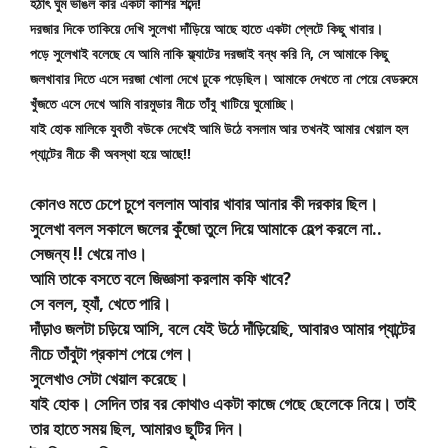
হঠাৎ ঘুম ভাঙল কার একটা কাশির শব্দে!
দরজার দিকে তাকিয়ে দেখি সুলেখা দাঁড়িয়ে আছে হাতে একটা প্লেটে কিছু খাবার।
পড়ে সুলেখাই বলেছে যে আমি নাকি ফ্ল্যাটের দরজাই বন্ধ করি নি, সে আমাকে কিছু 
জলখাবার দিতে এসে দরজা খোলা দেখে ঢুকে পড়েছিল। আমাকে দেখতে না পেয়ে বেডরুমে 
খুঁজতে এসে দেখে আমি বারমুডার নীচে তাঁবু খাটিয়ে ঘুমোচ্ছি।
যাই হোক মালিকে যুবতী বউকে দেখেই আমি উঠে বসলাম আর তখনই আমার খেয়াল হল 
প্যান্টের নীচে কী অবস্থা হয়ে আছে!!
কোনও মতে চেপে চুপে বললাম আবার খাবার আনার কী দরকার ছিল।
সুলেখা বলল সকালে জলের কুঁজো তুলে দিয়ে আমাকে হেল্প করলে না..
সেজন্য !! খেয়ে নাও।
আমি তাকে বসতে বলে জিজ্ঞাসা করলাম কফি খাবে?
সে বলল, হ্যাঁ, খেতে পারি।
দাঁড়াও জলটা চড়িয়ে আসি, বলে যেই উঠে দাঁড়িয়েছি, আবারও আমার প্যান্টের
নীচে তাঁবুটা প্রকাশ পেয়ে গেল।
সুলেখাও সেটা খেয়াল করেছে।
যাই হোক। সেদিন তার বর কোথাও একটা কাজে গেছে ছেলেকে নিয়ে। তাই
তার হাতে সময় ছিল, আমারও ছুটির দিন।