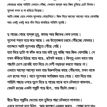
কোমরের কাছে শাড়িটা যেখানে গোঁজা, সেখানে হাল্কা করে জিভ ঢুকিয়ে চেটে দিলাম।
সুলেখা তখন দু পা ছড়িয়ে দিয়েছে।
আমি সোজা নেমে গেলাম সুলেখার গোড়ালিতে। জিভ দিয়ে আস্তে আস্তে পায়ে বোলাচ্ছি 
আর একটু একটু করে দাঁত দিয়ে কামরিয়ে শাড়িটা তুলছি।
দু পায়ের গোছে হাল্কা চুমু, কামড় আর জিভের খেলা চলছে।
সুলেখা শক্ত হয়ে শুয়ে আছে। ওর উত্তেজনা চরমে পৌঁছচ্ছে বোধহয়।
ততক্ষনে আমি সুলেখার হাঁটুতে পৌঁছে গেছি।
হাত দিয়ে দুটো পা ফাঁক করে তার থাই চুমু খাচ্ছি আর জিভ বোলাচ্ছি। সে
তখন কঁকিয়ে উঠছে বারে বারে.. ছটফট করছে। কিন্তু এমন ভাবে তার
পাছাটা চেপে রেখেছি হাত দিয়ে যে বেশী নড়াচড়া করতে পারছে না।
এভাবে আস্তে আস্তে যখন তার উরুসন্ধির কাছে পৌঁছলাম, তখন নাকে
এল রসের গন্ধ। মানে সুলেখার অর্গ্যাজম হয়ে গেছে। হাত দিয়ে তার
শাড়িটা পাছার ওপরে তুলে দিয়ে দু পায়ের মাঝে বসে চটকাতে থাকলাম..
বেগুনি রংয়ের একটা প্যান্টি পড়ে ছিল.. তার নীচটা ভেজা।
ধীরে ধীরে প্যান্টির ভেতের হাত ঢুকিয়ে পাছা চটকাতে লাগলাম।
এবরে সুলেখা বলে উঠল.. আর কতক্ষণ এরকম করবে.. .সোজা হতে দাও