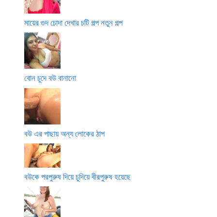
মায়ের গুদ চোদা দেখার চটি গল্প নতুন গল্প
বোন চুদে বউ বানানো
বউ এর পাছায় অন্য লোকের ঠাপ
বউকে পরপুরুষ দিয়ে চুদিয়ে বীরপুরুষ হয়েছে