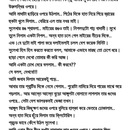
উরুসন্ধির ওপরে।
আমি মাথাটা ছাড়িয়ে ওপরে উঠলাম.. পিঠের দিকে হাত নিয়ে গিয়ে ব্রায়ের
হুকটা খুলে দিলাম.. বেরিয়ে এল তার নধর মাই।
সুলেখার রঙ শ্যামলা.. মাইয়ের রঙও তাই। নিপলদুটো গাঢ় বাদামী। মুখে
তুলে নিলাম একটা নিপল.. অন্য হাত চলে গেল মাইয়ের নীচের দিকে..
এভ।বে দুটো মাই পালা করে দলাইমলাই চলল বেশ কয়েক মিনিট।
সুলেখা হিস হিস করতে করতে বলল, আমাকে এভাবে মারছ তো চেপে ধরে।
ছাড়া পেলে দেখো তোমার কী করি আজ।
আমি একটা চোখ মেরে বললাম.. কী করবে??
সে বলল, দেখবে!!!
আমি জবাব দিলাম আরেকটু পড়ে..
আবার তার প্যান্টির দিকে নেমে গেলাম.. পুরোটা নামিয়ে দিয়ে পায়ের মাঝে শুয়ে
পড়লাম.. আর আস্তে আস্তে বুড়ো আঙ্গুলটা বোলাতে লাগলাম তার গুদের
ওপরে.. সেটা বেশ ভালরকমই ভেজা তখন।
আঙ্গুল দিয়ে কিছুক্ষণ গুদের ওপরে বুলিয়ে হাল্কা করে ভেতরে ঢোকালাম..
অন্য হাত দিয়ে ছুঁয়ে দিলাম তার ক্লিটোরিস।
প্রচন্ড ভাবে কেঁপে উঠল সুলেখা।
আমি এবার ধীরে ধীরে মুখটা নামালাম তার গুদের ওপরে। প্রথমে জিভ