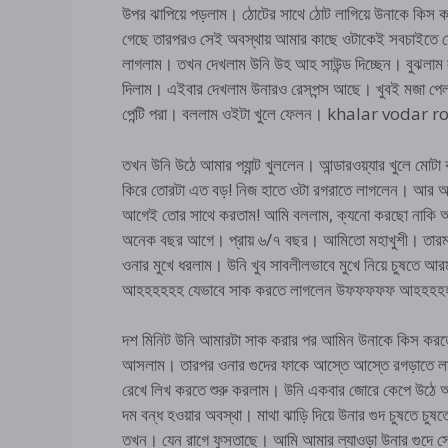
উপর ঝাপিয়ে পড়লাম। ঠোটের সাথে ঠোট লাগিয়ে উনাকে কিস কর
গেছে তারপরও সেই অবস্থায় আমার কাছে ওটাকেই সবচাইতে সেক
লাগলাম। তখন দেখলাম উনি উহ আহ সাউন্ড দিচ্ছেন। বুঝলা
দিলাম। এইবার দেখলাম উনারও রেসপন্স আছে। খুবই মজা পেলা
পেন্টি পরা। বললাম ওইটা খুলে ফেলন। khalar vodar
তখন উনি উঠে আমার প্যান্ট খুললেন। আন্ডারওয়্যার খুলে ম
কিরে তোরটা এত বড়! নিজ হাতে ওটা রগরাতে লাগলেন। আর
আগেই তোর সাথে করতাম! আমি বললাম, ক্যনো করছো নাকি আর
অনেক বছর আগে। প্রায় ৬/৭ বছর। আমিতো মহাখুশী। তারমা
ওনার মুখে ধরলাম। উনি খুব সাবলীলভাবে মুখে নিয়ে চুষত
আহহহহহহ যেভাবে সাক করতে লাগলেন উফফফফফ আহহহ
দশ মিনিট উনি আমারটা সাক করার পর আমিন উনাকে কিস করতে শ
আসলাম। তারপর ওনার গুদের ফাকে আস্তে আস্তে রগড়াতে লা
রেখে লিখ করতে শুরু করলাম। উনি একবার জোরে কেপে উঠে আম
দম বন্ধ হওয়ার অবস্থা। মাথা ঝাড়ি দিয়ে উনার গুদ চুষতে চ
তখন। যেন রাগে ফুসতাছে। আমি আমার ল্যাওড়া উনার গুদে সেট