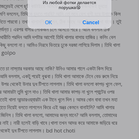
 হাজবেন্ডই দেশে ছুটি কাটাইতে আসছে।যাই হোক একজনকেই চুদতে
ণি বললেন, তিথিকে চুদতে পারবি? আমি তো শুনে বেশ খুশী হয়ে উনাকে কিস
া দিতে পারবো। তখন খালামণি বললেন, ঠিক আছে আগামীকাল দেখা যাবে। তুই
টা পর্যন্ত। এরপর বাসায় লোকজন চলে আসতে পারে। আমি বললাম ঠিক
ারীতি পরদিন আমি দশটার আগেই তিথি খালার বাসায় হাজির। কলিং বেল
 কিছু বললো না। আমিও নিরবে ভিতরে ঢুকে দরজা লাগিয়ে দিলাম। তিথি খালা
ti golpo
কতে চা নাস্তার দরকার আছে নাকি? উনিও আমার গালে একটা কিস দিয়ে
মি বললাম, একটু পরেই বুঝবা। তিথি খালা আমাকে টেনে বেড রুমে নিয়ে
 উপর থেকেই উনার দুধ টিপতে লাগলাম। তিথি খালা বললো কাপড় খুলে ফেল,
মারটা তুমি খুলে দাও। তিথি খালা আমার কাপড় না খুলে প্যান্টের ওপর
িতেই খালা আন্ডারওয়্যারটা এক টানে খুলে দিল। আমর ধোন বাবা তখন মহা
তে নিয়েই বলতে লাগলেন কিরে এই যন্ত্র কেমনে বানাইলি? আমি খালার
ই জিনিস। তিথি খালা বললো, আমাদের জন্য মানে? আমি বললাম, তোমাদের
কার নাই। নারী হলেই বাড়ি খাবে।খালা তখন আদর করে আমাকে জড়িয়ে ধরে
পর থেকেই দুধ টিপতে লাগলাম। bd hot choti