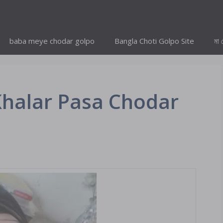
baba meye chodar golpo
Bangla Choti Golpo Site
মা 
দা Khalar Pasa Chodar