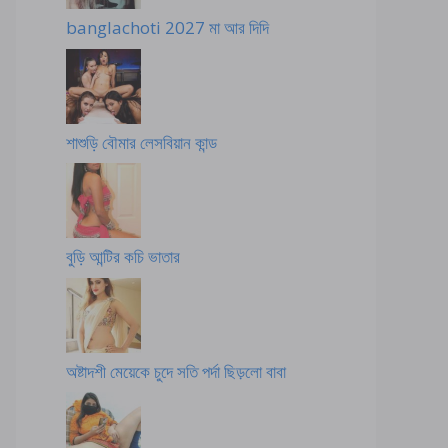
banglachoti 2027 মা আর দিদি
শাশুড়ি বৌমার লেসবিয়ান কান্ড
বুড়ি আন্টির কচি ভাতার
অষ্টাদশী মেয়েকে চুদে সতি পর্দা ছিড়লো বাবা