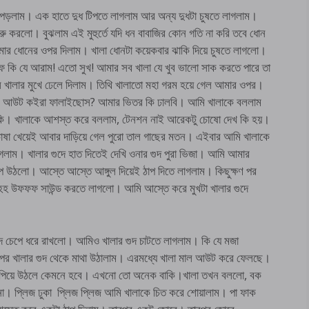
ে পড়লাম। এক হাতে দুধ টিপতে লাগলাম আর অন্য দুধটা চুষতে লাগলাম।
রু করলো। বুঝলাম এই মুহুর্তে যদি ধন বাবাজির কোন গতি না করি তবে ধোন
মার ধোনের ওপর দিলাম। খালা ধোনটা কয়েকবার ঝাকি দিয়ে চুষতে লাগলো।
 কি যে আরাম! এতো সুখ! আমার সব খালা যে খুব ভালো সাক করতে পারে তা
 খালার মুখে ঢেলে দিলাম। তিথি খালাতো মহা গরম হয়ে গেল আমার ওপর।
ল আউট কইরা ফালাইছোস? আমার ভিতর কি ঢালবি। আমি খালাকে বললাম
 নাকি। খালাকে আশস্ত করে বললাম, টেনশন নাই আরেকটু চোষো দেখ কি হয়।
োষা খেয়েই আবার দাড়িয়ে গেল পুরো তাল গাছের মতন। এইবার আমি খালাকে
লাম। খালার গুদে হাত দিতেই দেখি ওনার গুদ পুরা ভিজা। আমি আমার
েপে উঠলো। আস্তে আস্তে আঙ্গুল দিয়েই ঠাপ দিতে লাগলাম। কিছুক্ষণ পর
হহহ উফফফ সাউন্ড করতে লাগলো। আমি আস্তে করে মুখটা খালার গুদে
ে চেপে ধরে রাখলো। আমিও খালার গুদ চাটতে লাগলাম। কি যে মজা
পর খালার গুদ থেকে মাথা উঠালাম। এরমধ্যে খালা মাল আউট করে ফেলছে।
 হাপিয়ে উঠলে কেমনে হবে। এখনো তো অনেক বাকি।খালা তখন বললো, বক
না। প্লিজ ঢুকা প্লিজ প্লিজ আমি খালাকে চিত করে শোয়ালাম। পা ফাক