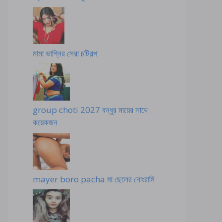
মামা ভাগ্নির সেরা চটিগল্প
group choti 2027 বন্ধুর মায়ের সাথে
কয়েকজন
mayer boro pacha মা ছেলের নোংরামি