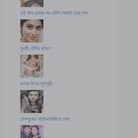
দুই মাস চোদার পর বৌদি পোয়াতি হয়ে গেল
যুবতী বৌদির কামনা
গুদের ভিতর সুড়সুড়ি
ফেসবুকের বারোভাতারিকে চোদা