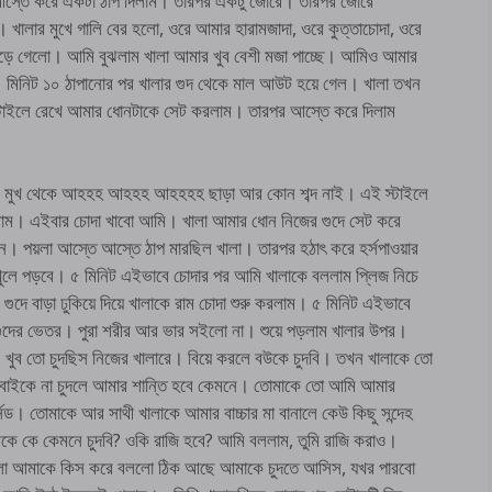
 আস্তে করে একটা ঠাপ দিলাম। তারপর একটু জোরে। তারপর জোরে
 খালার মুখে গালি বের হলো, ওরে আমার হারামজাদা, ওরে কুত্তাচোদা, ওরে
ড়ে গেলো। আমি বুঝলাম খালা আমার খুব বেশী মজা পাচ্ছে। আমিও আমার
ম। মিনিট ১০ ঠাপানোর পর খালার গুদ থেকে মাল আউট হয়ে গেল। খালা তখন
্টাইলে রেখে আমার ধোনটাকে সেট করলাম। তারপর আস্তে করে দিলাম
র মুখ থেকে আহহহ আহহহ আহহহহ ছাড়া আর কোন শব্দ নাই। এই স্টাইলে
লাম। এইবার চোদা খাবো আমি। খালা আমার ধোন নিজের গুদে সেট করে
। পয়লা আস্তে আস্তে ঠাপ মারছিল খালা। তারপর হঠাৎ করে হর্সপাওয়ার
খুলে পড়বে। ৫ মিনিট এইভাবে চোদার পর আমি খালাকে বললাম প্লিজ নিচে
 বাড়া ঢুকিয়ে দিয়ে খালাকে রাম চোদা শুরু করলাম। ৫ মিনিট এইভাবে
গুদের ভেতর। পুরা শরীর আর ভার সইলো না। শুয়ে পড়লাম খালার উপর।
 খুব তো চুদছিস নিজের খালারে। বিয়ে করলে বউকে চুদবি। তখন খালাকে তো
সবাইকে না চুদলে আমার শান্তি হবে কেমনে। তোমাকে তো আমি আমার
্সড। তোমাকে আর সাথী খালাকে আমার বাচ্চার মা বানালে কেউ কিছু সন্দেহ
ে কে কেমনে চুদবি? ওকি রাজি হবে? আমি বললাম, তুমি রাজি করাও।
ালা আমাকে কিস করে বললো ঠিক আছে আমাকে চুদতে আসিস, যখর পারবো