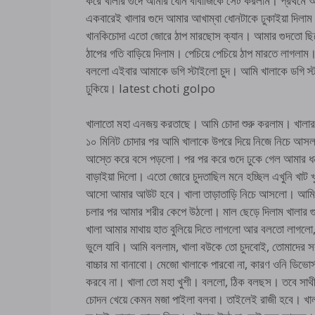
করে খালার গুদে আমার ধোন বাবাজিকে সেট করলাম। প্রথমে
একবারেই খালার গুদে আমার আখাম্বা ধোনটাকে ঢুকাইয়া দিলাম।
খানকিচোদা এতো জোরে ঠাপ মারছোস ক্যান। আমার গুদতো ছি
ঠাপের গতি বাড়িয়ে দিলাম। পেচিয়ে পেচিয়ে ঠাপ মারতে লাগলা
বললো এইবার আমাকে ডগি স্টাইলো চুদ। আমি খালাকে ডগি স
ঢুকিয়ে। latest choti golpo
খালাতো মহা এনজয় করতাছে। আমি চোদা শুরু করলাম। খালা
১০ মিনিট চোদার পর আমি খালাকে উপরে দিয়ে নিজে নিচে আস
আস্তে করে বসে পড়লো। পর পর করে গুদে ঢুকে গেল আমার ধন
বাড়াইয়া দিলো। এতো জোরে চুদতাছিল মনে হচ্ছিল এখুনি খাট 
আসো আমার আউট হবে। খালা তাড়াতাড়ি নিচে আসলো। আমি গুদে
চলার পর আমার শরীর কেপে উঠলো। মাল ছেড়ে দিলাম খালার 
খালা আমার মাথায় হাত বুলিয়ে দিতে লাগলো আর বলতো লাগলো,
ভুলে যাবি। আমি বললাম, খালা বউকে তো চুদবোই, তোমাদের 
বাচ্চার মা বানাবো। মেজো খালাকে পারবো না, কারণ ওনি ডিভোর
করবে না। খালা তো মহা খুশী। বললো, ঠিক বলছস। তবে সাথীক
চোদন খেয়ে কেমন মজা পাইলা বলবা। তাইলেই রাজী হবে। খ