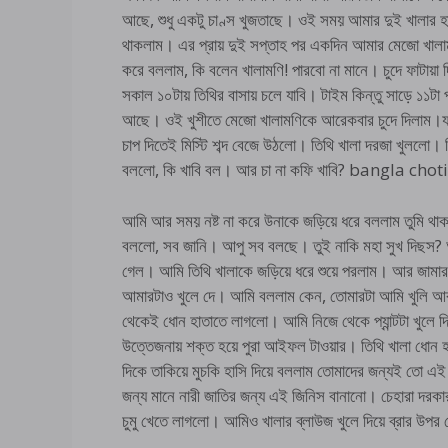
আছে, শুধু একটু চাণ্স খুজতাছে। ওই সময় আমার দুই খালার
থাকলাম। এর প্রায় দুই সপ্তাহ পর একদিন আমার মেজো খালাম
করে বললাম, কি বলেন খালামণি! পারবো না মানে। চুদে ফাটায়
সকাল ১০টায় তিথির বাসায় চলে যাবি। টাইম কিন্তু সাড়ে ১১
আছে। ওই খুশীতে মেজো খালামণিকে আরেকবার চুদে দিলাম।যথ
চাপ দিতেই মিস্টি শব্দ বেজে উঠলো। তিথি খালা দরজা খুললো।
বললো, কি খাবি বল। আর চা না কফি খাবি? bangla cho
আমি আর সময় নষ্ট না করে উনাকে জড়িয়ে ধরে বললাম তুমি থা
বললো, সব জানি। আপু সব বলছে। তুই নাকি মহা সুখ দিছস? আ
গেল। আমি তিথি খালাকে জড়িয়ে ধরে শুয়ে পরলাম। আর জামার
আমারটাও খুলে দে। আমি বললাম কেন, তোমারটা আমি খুলি আর আ
থেকেই ধোন হাতাতে লাগলো। আমি নিজে থেকে প্যান্টটা খুলে দ
উত্তেজনায় শক্ত হয়ে পুরা আইফল টাওয়ার। তিথি খালা ধোন হা
দিকে তাকিয়ে মুচকি হাসি দিয়ে বললাম তোমাদের জন্যই তো এ
জন্য মানে নারী জাতির জন্য এই জিনিস বানানো। চেহারা দর
চুমু খেতে লাগলো। আমিও খালার ব্লাউজ খুলে দিয়ে ব্রার উ