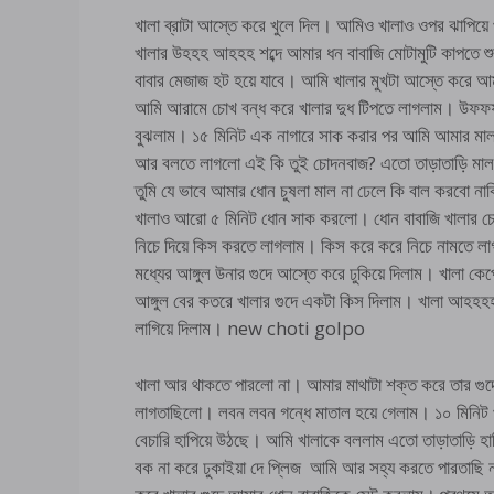
খালা ব্রাটা আস্তে করে খুলে দিল। আমিও খালাও ওপর ঝাপিয়
খালার উহহহ আহহহ শব্দে আমার ধন বাবাজি মোটামুটি কাপতে শু
বাবার মেজাজ হট হয়ে যাবে। আমি খালার মুখটা আস্তে করে আ
আমি আরামে চোখ বন্ধ করে খালার দুধ টিপতে লাগলাম। উফফফ
বুঝলাম। ১৫ মিনিট এক নাগারে সাক করার পর আমি আমার মাল
আর বলতে লাগলো এই কি তুই চোদনবাজ? এতো তাড়াতাড়ি মা
তুমি যে ভাবে আমার ধোন চুষলা মাল না ঢেলে কি বাল করবো
খালাও আরো ৫ মিনিট ধোন সাক করলো। ধোন বাবাজি খালার চ
নিচে দিয়ে কিস করতে লাগলাম। কিস করে করে নিচে নামতে লাগ
মধ্যের আঙ্গুল উনার গুদে আস্তে করে ঢুকিয়ে দিলাম। খালা ক
আঙ্গুল বের কতরে খালার গুদে একটা কিস দিলাম। খালা আহহ
লাগিয়ে দিলাম। new choti golpo
খালা আর থাকতে পারলো না। আমার মাথাটা শক্ত করে তার গুদ
লাগতাছিলো। লবন লবন গন্ধে মাতাল হয়ে গেলাম। ১০ মিনিট 
বেচারি হাপিয়ে উঠছে। আমি খালাকে বললাম এতো তাড়াতাড়ি
বক না করে ঢুকাইয়া দে প্লিজ আমি আর সহ্য করতে পারতাছি 