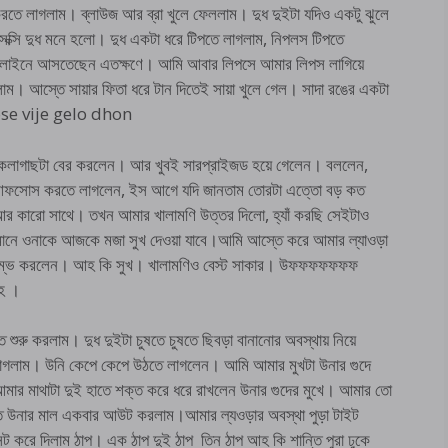
তে লাগলাম। ব্লাউজ আর ব্রা খুলে ফেললাম। দুধ দুইটা যদিও একটু ঝুলে
্সি দুধ মনে হলো। দুধ একটা ধরে টিপতে লাগলাম, নিপলস টিপতে
ম লাইনে আসতেছেন এতক্ষণে। আমি আবার লিপসে আমার লিপস লাগিয়ে
ম। আস্তে সায়ার ফিতা ধরে টান দিতেই সায়া খুলে গেল। সাদা রঙের একটা
 rose vije gelo dhon
োটা কলাগাছটা বের করলেন। আর খুবই সারপ্রাইজড হয়ে গেলেন। বললেন,
 আফসোস করতে লাগলেন, ইস আগে যদি জানতাম তোরটা এত্তো বড় কত
 কারো সাথে। তখন আমার খালামণি উত্তর দিলো, হ্যাঁ করছি সেইটাও
নে ওনাকে আজকে মজা সুখ দেওয়া যাবে।আমি আস্তে করে আমার ল্যাওড়া
ে আরম্ভ করলেন। আহ কি সুখ। খালামণিও বেস্ট সাকার। উফফফফফফফ
হহ ।
ুরু করলাম। দুধ দুইটা চুষতে চুষতে ছিবড়া বানানোর অবস্থায় নিয়ে
গলাম। উনি কেপে কেপে উঠতে লাগলেন। আমি আমার মুখটা উনার গুদে
ার মাথাটা দুই হাতে শক্ত করে ধরে রাখলেন উনার গুদের মুখে। আমার তো
ুষতে উনার মাল একবার আউট করলাম।আমার ল্যওড়ার অবস্থা পুড়া টাইট
 করে দিলাম ঠাপ। এক ঠাপ দুই ঠাপ তিন ঠাপ আহ কি শান্তি পুরা ঢুকে