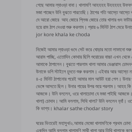
গেছে আমার ল্যাওড়া বাবা। খালামণি আহহহহ উহহহহহ উফফফ
মজা পাচ্ছেন উনি বুঝতে পারতেছি। ঠাপের গতি আস্তে আস্ত
দে আরো জোরে আহ জোরে প্লিজ জোরে তোর খালার গুদ ফাটা
হয়ে রাম ঠাপ দেওয়া শুরু করলাম। প্রায় ৬ মিনিট ঠাপ মেরে 
jor kore khala ke choda
নিজেই আমার ল্যাওড়া গুদে সেট করে ঘোড়ার মতো লাফানো 
আরাম পাচ্ছি, এতোদিন কোথায় ছিলি শুয়োরের বাচ্চা এখন থেক
আমাকে ঠাপালেন। বুঝতে পারলাম খালা আমার ডেঞ্জারাস চোদ
উনাকে ডগি স্টাইলে চুদতে শুরু করলাম। এইবার আর আস্তে
৪-৫ মিনিট ঠাপানোর পরেই আমার মাল আউট হয়া গেল। উনার গ
ভেঙ্গে আসতে ছিল। উনার গায়ের উপর শুয়ে পরলাম। আহহ কি 
আজকে। উনি বললেন, ওরে খালাচোদা যে মজা পাইছি আজকে। 
খালা) চোদাব। আমি বললাম, সিথি খালা? উনি বললেন হ্যাঁ। ও
কি ভাগ্য। khalar sathe chodar story
ঘরের ভিতরেই মহাসুখ!২.আমার মেজো খালামণিকে প্রথম চোদা
একদিন আমি বললাম খালামণি সাথী খালা আর তিথি খালাকে কবে