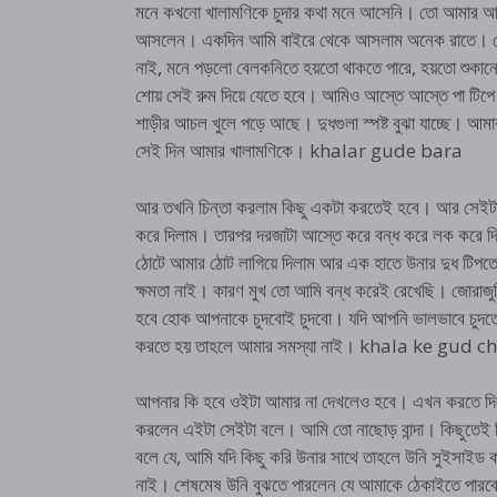
মনে কখনো খালামণিকে চুদার কথা মনে আসেনি। তো আমার আব্ব
আসলেন। একদিন আমি বাইরে থেকে আসলাম অনেক রাতে। গেট খ
নাই, মনে পড়লো বেলকনিতে হয়তো থাকতে পারে, হয়তো শুকানো
শোয় সেই রুম দিয়ে যেতে হবে। আমিও আস্তে আস্তে পা টিপ
শাড়ীর আচল খুলে পড়ে আছে। দুধগুলা স্পষ্ট বুঝা যাচ্ছে। আম
সেই দিন আমার খালামণিকে। khalar gude bara
আর তখনি চিন্তা করলাম কিছু একটা করতেই হবে। আর সেই
করে দিলাম। তারপর দরজাটা আস্তে করে বন্ধ করে লক করে দ
ঠোটে আমার ঠোট লাগিয়ে দিলাম আর এক হাতে উনার দুধ টিপতে
ক্ষমতা নাই। কারণ মুখ তো আমি বন্ধ করেই রেখেছি। জোরা
হবে হোক আপনাকে চুদবোই চুদবো। যদি আপনি ভালভাবে চুদ
করতে হয় তাহলে আমার সমস্যা নাই। khala ke gud 
আপনার কি হবে ওইটা আমার না দেখলেও হবে। এখন করতে দিলে 
করলেন এইটা সেইটা বলে। আমি তো নাছোড় বান্দা। কিছুতেই 
বলে যে, আমি যদি কিছু করি উনার সাথে তাহলে উনি সুইসাইড
নাই। শেষমেষ উনি বুঝতে পারলেন যে আমাকে ঠেকাইতে পারবে