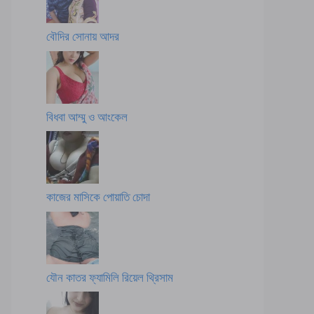
বৌদির সোনায় আদর
বিধবা আম্মু ও আংকেল
কাজের মাসিকে পোয়াতি চোদা
যৌন কাতর ফ্যামিলি রিয়েল থ্রিসাম