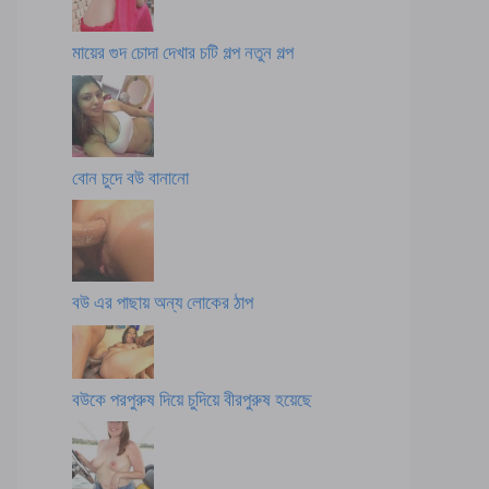
মায়ের গুদ চোদা দেখার চটি গল্প নতুন গল্প
বোন চুদে বউ বানানো
বউ এর পাছায় অন্য লোকের ঠাপ
বউকে পরপুরুষ দিয়ে চুদিয়ে বীরপুরুষ হয়েছে