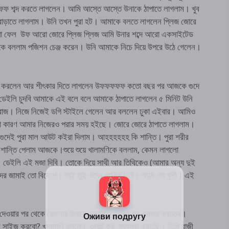
ফ শব্দ করতে লাগলেন। আমি আস্তে আস্তে উনাকে ঠাপাতে লাগলাম। খুব
ে বাড়াতে লাগলাম। উনি তখন পুরা হট। আমাকে বলতে লাগলেন প্লিজ জোরে
য়া ফেল উফ আরো জোরে প্লিজ প্লিজ আমি উনার শব্দে আরো একসাইটেড
উনাকে বললাম পজিশন চেঞ্জ করেন। উনি আমাকে নিচে দিয়ে উপরে উঠে গেলেন।
শুরু করলেন আর শীৎকার দিতে লাগলেন উফফফফফ কতো বছর পর আজকে গুদে
ে ডেইলি চুদবি আমাকে এই বলে বলে আমাকে ঠাপাতে লাগলেন ৫ মিনিট উনি
নবাজ। নিজে নিজেই ডগি স্টাইলে গেলেন আর বললেন ঢুকা এইবার। আমিও
 না কারণ আমার নিজেরও পরার সময় হইছে। জোরে জোরে ঠাপাতে লাগলাম।
ুদেই পুরা মাল আউট কইরা দিলাম। আহহহহহহ কি শান্তি। পুরা শরীর
শান্তি পেলাম আজকে।শুয়ে শুয়ে খালামণিকে বললাম, কেমন লাগলো
ডেইলি এই মজা দিবি। তোকে দিয়ে সাথী আর তিথিকেও (আমার অন্য দুই
দের জামাই তো বিদেশে। তাই তুই ওদের শান্তি দিবি। আমি তো খুশী। এই
 দেওয়ার পর থেকে রেগুলার উনাকে চুদতাম। উনিও খুব এনজয় করতেন।
 সাইজ করবো? খালামণি বললেন, ওয়েট কর, ব্যবস্থা করতছি। তিথি রাজী