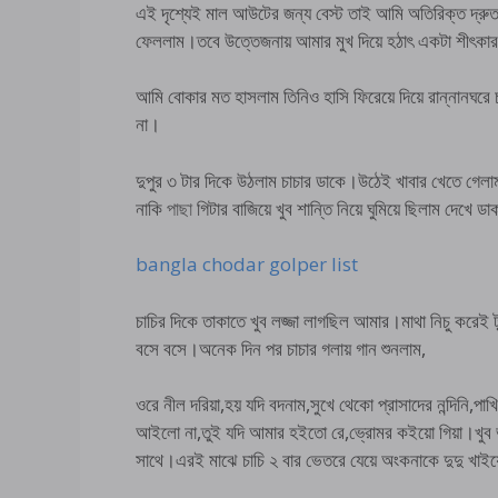
এই দৃশ্যেই মাল আউটের জন্য বেস্ট তাই আমি অতিরিক্ত দ্
ফেললাম।তবে উত্তেজনায় আমার মুখ দিয়ে হঠাৎ একটা শীৎকার
আমি বোকার মত হাসলাম তিনিও হাসি ফিরেয়ে দিয়ে রান্নানঘরে
না।
দুপুর ৩ টার দিকে উঠলাম চাচার ডাকে।উঠেই খাবার খেতে গে
নাকি
পাছা
গিটার বাজিয়ে খুব শান্তি নিয়ে ঘুমিয়ে ছিলাম দেখে 
bangla chodar golper list
চাচির দিকে তাকাতে খুব লজ্জা লাগছিল আমার।মাথা নিচু করেই টু
বসে বসে।অনেক দিন পর চাচার গলায় গান শুনলাম,
ওরে নীল দরিয়া,হয় যদি বদনাম,সুখে থেকো প্রাসাদের নন্দিনি,
আইলো না,তুই যদি আমার হইতো রে,ভ্রোমর কইয়ো গিয়া।খুব ভ
সাথে।এরই মাঝে চাচি ২ বার ভেতরে যেয়ে অংকনাকে দুদু খ