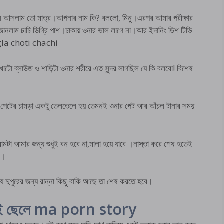
নে আসলাম তো মাত্র।আপনার নাম কি? বললো, মিনু।এরপর আমার পরীক্ষার
জানলাম চাচি ডিগ্রি পাশ।ঢাকায় ওনার ভাল লাগে না।আর ইদানিং ডিশ টিভি
angla choti chachi
ো ব্লাউজ ও শাড়িটা ওনার শরীরে এত সুন্দর লাগছিল যে কি বলবো! বিশেষ
ারনে পেটের চামড়া একটু তেলতেলে হয় তেমনই ওনার পেট আর আঁচল টানার সময়
ামটা আমার জন্য শুধুই বন হবে না,মালা হয়ে যাবে ।নাস্তা করে শেষ হতেই
ে।
 দুপুরের জন্য রান্না কিছু বাকি আছে তা শেষ করতে হবে।
াই ছেলে ma porn story