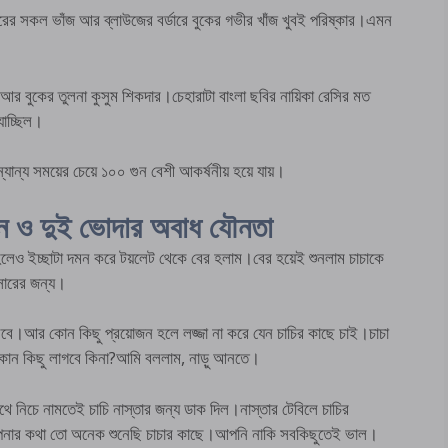
ীরের সকল ভাঁজ আর ব্লাউজের বর্ডারে বুকের গভীর খাঁজ খুবই পরিষ্কার।এমন
আর বুকের তুলনা কুসুম শিকদার।চেহারাটা বাংলা ছবির নায়িকা রেসির মত
যাচ্ছিল।
ন্যান্য সময়ের চেয়ে ১০০ গুন বেশী আকর্ষনীয় হয়ে যায়।
ও দুই ভোদার অবাধ যৌনতা
 হলেও ইচ্ছাটা দমন করে টয়লেট থেকে বের হলাম।বের হয়েই শুনলাম চাচাকে
সারের জন্য।
আসবে।আর কোন কিছু প্রয়োজন হলে লজ্জা না করে যেন চাচির কাছে চাই।চাচা
কোন কিছু লাগবে কিনা?আমি বললাম, নাড়ু আনতে।
থে নিচে নামতেই চাচি নাস্তার জন্য ডাক দিল।নাস্তার টেবিলে চাচির
ার?আপনার কথা তো অনেক শুনেছি চাচার কাছে।আপনি নাকি সবকিছুতেই ভাল।