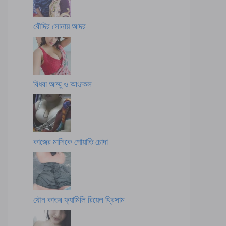
বৌদির সোনায় আদর
বিধবা আম্মু ও আংকেল
কাজের মাসিকে পোয়াতি চোদা
যৌন কাতর ফ্যামিলি রিয়েল থ্রিসাম