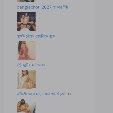
banglachoti 2027 মা আর দিদি
শাশুড়ি বৌমার লেসবিয়ান কান্ড
বুড়ি আন্টির কচি ভাতার
অষ্টাদশী মেয়েকে চুদে সতি পর্দা ছিড়লো বাবা