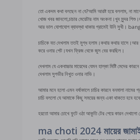
তো একদম কথা বলছেন না যে?আমি আরষ্ট হয়ে বললাম, না মা
খোজ খবর জানলো,চাচার মেয়েটার নাম অংকনা।খুব সুন্দর শিশু।
আর ভাল যোগাযোগ ব্যাবস্থা থাকায় গ্রামেই উনি সুখী। b
চাচিকে যত দেখলাম ততই মুগ্ধ হলাম।কথায় কথায় হাসে।আর খাট
করে ওনার পেট।যখন ফ্রিজ থেকে জুস বের করছিল।
দেখলাম যে একবাচ্চার মায়েদের যেমন হাল্কা মিষ্টি মেদের ক
দেখলাম সুগভীর নিখুত ওনার নাভি।
আমার মনে হলো এমন বর্ষাকালে চাচির কারনে বনমালা নামের গ্র
চাচি বললো যে আমাকে কিছু সময়ের জন্য একা থাকতে হবে হব
হয়তো আমার চোখে ফুটে ওঠা আকুতি টের পেয়ে কারন দেখালো যে
ma choti 2024 মায়ের জাম