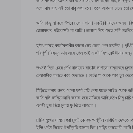
আমি বললাম, আপনি যদি আমার সাথে গল্প করেন তাহলে দুপুরে 
বলে, বাহ বাহ এই তো বাবু কথা বলে।তবে আপনার চাচার তো
আমি কিছু না বলে উপরে চলে এলাম।একটু বিশ্রামের জন্য।বিছান
রোমাঞ্চকর পরিবেশেই না আছি।জানালা দিয়ে চেয়ে দেখি চারদি
হঠাৎ করেই কালবৈশাখীর কালো মেঘ ঢেকে গেল চারদিক। পৃথিবীটা
পরিপুর্ণ।বিষন্ন ভাব এসে গেল তাই একটা সিগারেট টানার জন্
তখনই নিচে চেয়ে দেখি দালানের সাথেই লাগানো রান্নাঘরে চুল
চেহারাটাও লালচে করে ফেলেছে। চাচির গা থেকে আর চুল থেকে খু
পিড়িতে বসায় ওনার খোলা ফর্সা পেট দেখা যাচ্ছে সাইড থেকে জ
আমি বলি জাস্তি!আমি অবাক হয়ে তাকিয়ে আছি,হঠাৎ মিনু চাচি
একটা চুঙ্গা নিয়ে চুলায় ফু দিতে লাগলো।
চাচির মুখের সামনে ধরা চুঙ্গাটাকে বড় অশ্লীল লাগছিল দেখতে 
ইঞ্চি ধনটা নিজের উপস্থিতি জানান দিল।সত্যি বলতে কি 