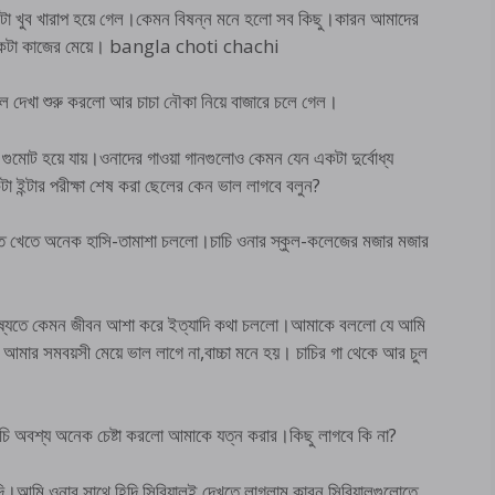
 মনটা খুব খারাপ হয়ে গেল।কেমন বিষন্ন মনে হলো সব কিছু।কারন আমাদের
 আর একটা কাজের মেয়ে। bangla choti chachi
িয়াল দেখা শুরু করলো আর চাচা নৌকা নিয়ে বাজারে চলে গেল।
গুমোট হয়ে যায়।ওনাদের গাওয়া গানগুলোও কেমন যেন একটা দুর্বোধ্য
 ইন্টার পরীক্ষা শেষ করা ছেলের কেন ভাল লাগবে বলুন?
তে খেতে অনেক হাসি-তামাশা চললো।চাচি ওনার স্কুল-কলেজের মজার মজার
প।ভবিষ্যতে কেমন জীবন আশা করে ইত্যাদি কথা চললো।আমাকে বললো যে আমি
আমার সমবয়সী মেয়ে ভাল লাগে না,বাচ্চা মনে হয়। চাচির গা থেকে আর চুল
াচি অবশ্য অনেক চেষ্টা করলো আমাকে যত্ন করার।কিছু লাগবে কি না?
দি।আমি ওনার সাথে হিন্দি সিরিয়ালই দেখতে লাগলাম কারন সিরিয়ালগুলোতে