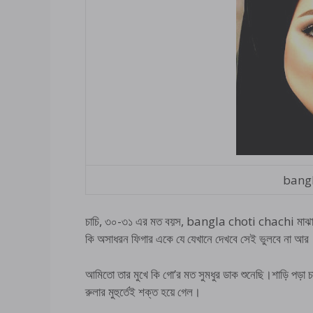
bangl
চাচি, ৩০-৩১ এর মত বয়স, bangla choti chachi মাঝারি উচ্চ
কি অসাধরন ফিগার একে যে যেখানে দেখবে সেই ভুলবে না আর
আমিতো তার মুখে কি গো’র মত সুমধুর ডাক শুনেছি।শাড়ি পড়া 
রুলার মুহুর্তেই শক্ত হয়ে গেল।