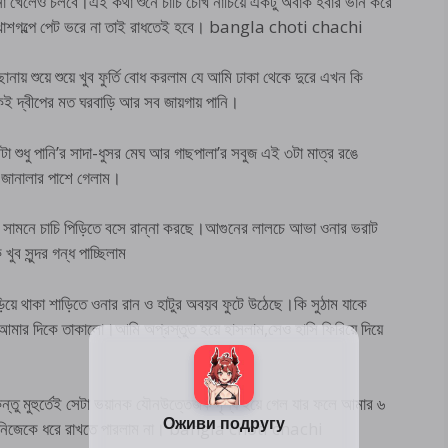
না খেলেও চলবে।এই কথা শুনে চাচি চোখ নাচিয়ে একটু অবাক হবার ভান করে
 খোশগল্পে পেট ভরে না তাই রাধতেই হবে। bangla choti chachi
ায় শুয়ে শুয়ে খুব ফুর্তি বোধ করলাম যে আমি ঢাকা থেকে দুরে এখন কি
কেই দ্বীপের মত ঘরবাড়ি আর সব জায়গায় পানি।
 শুধু পানি’র সাদা-ধুসর মেঘ আর গাছপালা’র সবুজ এই ৩টা মাত্র রঙে
য জানালার পাশে গেলাম।
ার সামনে চাচি পিড়িতে বসে রান্না করছে।আগুনের লালচে আভা ওনার ভরাট
ব সুন্দর গন্ধ পাচ্ছিলাম
ড়িয়ে থাকা শাড়িতে ওনার রান ও হাটুর অবয়ব ফুটে উঠেছে।কি সুঠাম যাকে
 আমার দিকে তাকালো।আমি অপ্রস্তুত হয়ে হাসলাম,সেও হাসি ফিরিয়ে দিয়ে
কিন্তু মুহুর্তেই সেটা ভয়ানক যৌনউত্তেজক দৃশ্য হয়ে গেল যার ফলে আমার ৬
আমি নিজেকে ধরে রাখতে পারলাম না। bangla choti chachi