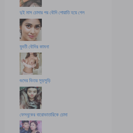
দুই মাস চোদার পর বৌদি পোয়াতি হয়ে গেল
যুবতী বৌদির কামনা
গুদের ভিতর সুড়সুড়ি
ফেসবুকের বারোভাতারিকে চোদা