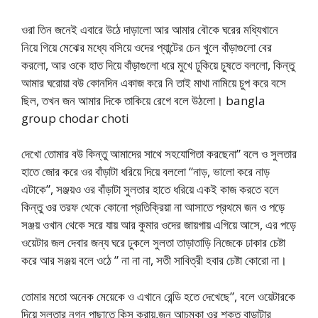
ওরা তিন জনেই এবারে উঠে দাড়ালো আর আমার বৌকে ঘরের মধ্যিখানে
নিয়ে গিয়ে মেঝের মধ্যে বসিয়ে ওদের প্যান্টের চেন খুলে বাঁড়াগুলো বের
করলো, আর ওকে হাত দিয়ে বাঁড়াগুলো ধরে মুখে ঢুকিয়ে চুষতে বললো, কিন্তু
আমার ঘরোয়া বউ কোনদিন একাজ করে নি তাই মাথা নামিয়ে চুপ করে বসে
ছিল, তখন জন আমার দিকে তাকিয়ে রেগে বলে উঠলো। bangla
group chodar choti
দেখো তোমার বউ কিন্তু আমাদের সাথে সহযোগিতা করছেনা” বলে ও সুলতার
হাতে জোর করে ওর বাঁড়াটা ধরিয়ে দিয়ে বললো “নাড়, ভালো করে নাড়
এটাকে”, সঞ্জয়ও ওর বাঁড়াটা সুলতার হাতে ধরিয়ে একই কাজ করতে বলে
কিন্তু ওর তরফ থেকে কোনো প্রতিক্রিয়া না আসাতে প্রথমে জন ও পড়ে
সঞ্জয় ওখান থেকে সরে যায় আর কুমার ওদের জায়গায় এগিয়ে আসে, এর পড়ে
ওয়েটার জল দেবার জন্য ঘরে ঢুকলে সুলতা তাড়াতাড়ি নিজেকে ঢাকার চেষ্টা
করে আর সঞ্জয় বলে ওঠে ” না না না, সতী সাবিত্রী হবার চেষ্টা কোরো না।
তোমার মতো অনেক মেয়েকে ও এখানে রেন্ডি হতে দেখেছে”, বলে ওয়েটারকে
দিয়ে সুলতার নগ্ন পাছাতে কিস করায়,জন আচমকা ওর শক্ত বাড়াটার