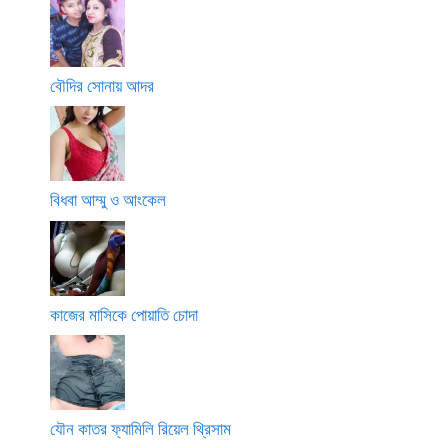
বৌদির সোনায় আদর
বিধবা আম্মু ও আংকেল
কাজের মাসিকে পোয়াতি চোদা
যৌন কাতর ফ্যামিলি রিয়েল থ্রিসাম