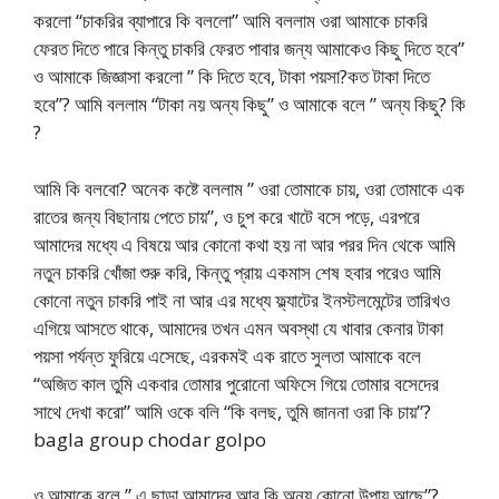
করলো “চাকরির ব্যাপারে কি বললো” আমি বললাম ওরা আমাকে চাকরি
ফেরত দিতে পারে কিন্তু চাকরি ফেরত পাবার জন্য আমাকেও কিছু দিতে হবে”
ও আমাকে জিজ্ঞাসা করলো ” কি দিতে হবে, টাকা পয়সা?কত টাকা দিতে
হবে”? আমি বললাম “টাকা নয় অন্য কিছু” ও আমাকে বলে ” অন্য কিছু? কি
?
আমি কি বলবো? অনেক কষ্টে বললাম ” ওরা তোমাকে চায়, ওরা তোমাকে এক
রাতের জন্য বিছানায় পেতে চায়”, ও চুপ করে খাটে বসে পড়ে, এরপরে
আমাদের মধ্যে এ বিষয়ে আর কোনো কথা হয় না আর পরর দিন থেকে আমি
নতুন চাকরি খোঁজা শুরু করি, কিন্তু প্রায় একমাস শেষ হবার পরেও আমি
কোনো নতুন চাকরি পাই না আর এর মধ্যে ফ্ল্যাটের ইনস্টলমেন্টের তারিখও
এগিয়ে আসতে থাকে, আমাদের তখন এমন অবস্থা যে খাবার কেনার টাকা
পয়সা পর্যন্ত ফুরিয়ে এসেছে, এরকমই এক রাতে সুলতা আমাকে বলে
“অজিত কাল তুমি একবার তোমার পুরোনো অফিসে গিয়ে তোমার বসেদের
সাথে দেখা করো” আমি ওকে বলি “কি বলছ, তুমি জাননা ওরা কি চায়”?
bagla group chodar golpo
ও আমাকে বলে ” এ ছাড়া আমাদের আর কি অন্য কোনো উপায় আছে”?