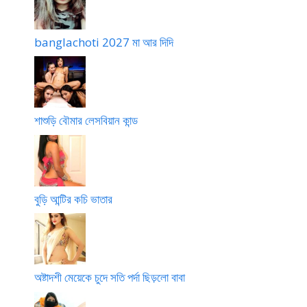
banglachoti 2027 মা আর দিদি
শাশুড়ি বৌমার লেসবিয়ান কান্ড
বুড়ি আন্টির কচি ভাতার
অষ্টাদশী মেয়েকে চুদে সতি পর্দা ছিড়লো বাবা