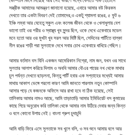
কোম্পানি কিনে নিয়েছে আর সেই কারণে সন্ধে বেলাতে পার্ক হোটেলে
সস্ত্রীক আমাদের আমন্ত্রণ জানানো হয়েছে, এবারে আমার বউ কিরকম
দেখতে তার একটা বিবরণ দেই তোমাদের,ও একটু শ্যামলা রঙের, ৫ ফুট ৬
ইঞ্চি লম্বা আর যেহেতু স্কুল এবং কলেজ জীবন থেকে ও খেলাধুলায় বেশ
ভালো তাই ওর শরীর ও স্বাস্থ্য খুব সুন্দর ছিল, ওকে দেখে একেবারে মডেল
মনে হতো আর ওর মুখটা খুব সরল আর মিষ্টি ছিল, সেদিনের পার্টিতে হাল্কা
নীল রঙের শাড়ী পরা সুলতাকে দেখে সবার চোখ একেবারে ধাধিয়ে গেছিল।
আমার বর্তমান বস যিনি একজন আমেরিকান নিগ্রো, নাম জন, যখন ওর সাথে
সুলতার আলাপ করিয়ে দিলাম ও অবধি আমার বৌএর পায়ের নখ থেকে মাথার
চুল পর্যন্ত দেখতে ছাড়লনা, কিন্তু পার্টি হবার এক সপ্তাহের মধ্যেই আমার
মাথায় আকাশ ভেঙ্গে পরলো কারণ আমি জানতে পারলাম নতুন কোম্পানি
আসার পড়ে যে কজনকে অফিসে আর রাখা হবে না ঠিক হয়েছে, সেই
তালিকায় আমার নামও আছে, আমি তাড়াতাড়ি আমার ইমিডিয়েট বস কুমারের
কাছে গিয়ে অনুরোধ করি তালিকা থেকে আমার নাম উঠিয়ে দেবার জন্য কিন্ত
ও বলে কোনো উপায় নেই। বাংলা গ্রুপ চুদাচুদি
আমি বাড়ি ফিরে এসে সুলতাকে সব খুলে বলি, ও সব শুনে আমায় বলে আর