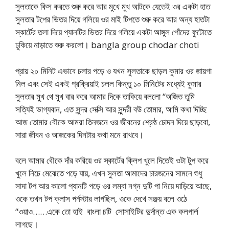
সুলতাকে কিস করতে শুরু করে আর মুখে মুখ আটকে যেতেই ওর একটা হাত
সুলতার টপের ভিতর দিয়ে গলিয়ে ওর মাই টিপতে শুরু করে আর অন্য হাতটা
স্কার্টের তলা দিয়ে প্যানটির ভিতর দিয়ে গলিয়ে একটা আঙ্গুল পোঁদের ফুটোতে
ঢুকিয়ে নাড়াতে শুরু করলো। bangla group chodar choti
প্রায় ২০ মিনিট এভাবে চলার পড়ে ও যখন সুলতাকে ছাড়ল কুমার ওর জায়গা
নিল এবং সেই একই প্রক্রিয়াই চলল কিন্তু ১০ মিনিটের মধ্যেই কুমার
সুলতার মুখ থে মুখ বার করে আমার দিকে তাকিয়ে বললো “অজিত তুমি
সত্যিই ভাগ্যবান, এত সুন্দর সেক্সি আর সুন্দরী বউ তোমার, আমি কথা দিচ্ছি
আজ তোমার বৌকে আমরা তিনজনে ওর জীবনের শ্রেষ্ঠ চোদন দিয়ে ছাড়বো,
সারা জীবন ও আজকের দিনটার কথা মনে রাখবে।
বলে আমার বৌকে দাঁর করিয়ে ওর স্কার্টের ক্লিপ খুলে দিতেই ওটা টুপ করে
খুলে নিচে মেঝেতে পড়ে যায়, এখন সুলতা আমাদের চারজনের সামনে শুধু
সাদা টপ আর কালো প্যানটি পড়ে ওর লম্বা নগ্ন দুটি পা নিয়ে দাড়িয়ে আছে,
ওকে তখন টপ ক্লাস পর্নস্টার লাগছিল, ওকে দেখে সঞ্জয় বলে ওঠে
“ওয়াও……একে তো হাই বাংলা চটি সোসাইটির দুর্দান্ত এক কলগার্ল
লাগছে।