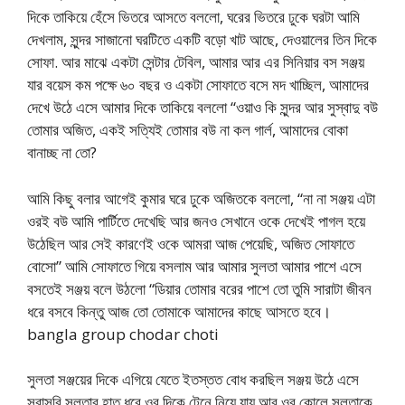
দিকে তাকিয়ে হেঁসে ভিতরে আসতে বললো, ঘরের ভিতরে ঢুকে ঘরটা আমি
দেখলাম, সুন্দর সাজানো ঘরটিতে একটি বড়ো খাট আছে, দেওয়ালের তিন দিকে
সোফা. আর মাঝে একটা সেন্টার টেবিল, আমার আর এর সিনিয়ার বস সঞ্জয়
যার বয়েস কম পক্ষে ৬০ বছর ও একটা সোফাতে বসে মদ খাচ্ছিল, আমাদের
দেখে উঠে এসে আমার দিকে তাকিয়ে বললো “ওয়াও কি সুন্দর আর সুস্বাদু বউ
তোমার অজিত, একই সত্যিই তোমার বউ না কল গার্ল, আমাদের বোকা
বানাচ্ছ না তো?
আমি কিছু বলার আগেই কুমার ঘরে ঢুকে অজিতকে বললো, “না না সঞ্জয় এটা
ওরই বউ আমি পার্টিতে দেখেছি আর জনও সেখানে ওকে দেখেই পাগল হয়ে
উঠেছিল আর সেই কারণেই ওকে আমরা আজ পেয়েছি, অজিত সোফাতে
বোসো” আমি সোফাতে গিয়ে বসলাম আর আমার সুলতা আমার পাশে এসে
বসতেই সঞ্জয় বলে উঠলো “ডিয়ার তোমার বরের পাশে তো তুমি সারাটা জীবন
ধরে বসবে কিন্তু আজ তো তোমাকে আমাদের কাছে আসতে হবে।
bangla group chodar choti
সুলতা সঞ্জয়ের দিকে এগিয়ে যেতে ইতস্তত বোধ করছিল সঞ্জয় উঠে এসে
সরাসরি সুলতার হাত ধরে ওর দিকে টেনে নিয়ে যায় আর ওর কোলে সুলতাকে