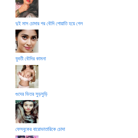
দুই মাস চোদার পর বৌদি পোয়াতি হয়ে গেল
যুবতী বৌদির কামনা
গুদের ভিতর সুড়সুড়ি
ফেসবুকের বারোভাতারিকে চোদা