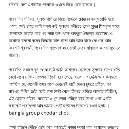
রবিবার বেলা এগারটায় তোমাকে ওখানে নিয়ে যেতে বলেছে।
পরের দিন শনিবার, সুলতা পার্লারে গিয়ে নিজেকে চোদানর জন্য রেডি হয়ে
এলো, সেই রাতে আমি লক্ষ্য করি সুলতার শরীরের ত্বক সুন্দর সিল্কের মতো
মোলায়েম হয়েছে আর ওর সারা অঙ্গ থেকে অদ্ভুত ঔজ্জল্য বেরোচ্ছে, ও
আমাকে বললো বসের ক্রিমটা কাল রাতে আর আজ রাতে মেখেছে আর
ক্রিমটা খুব দামী, পরের দিন রাতে কি হবে সেই ভেবে সারারাত আমরা ঘুমোতে
পারিনি।
পরেরদিন সকালে ঘুম থেকে উঠে আমি আমাদের ছেলেকে সুলতার বাপের বাড়ি
রেখে এসে দেখি ও ততক্ষণে তৈরী হয়ে গেছে, ওকে এত সেক্সি আর ঝলমলে
লাগছিল যে, যেকেউ তখন ওকে দেখলেই খাটে ফেলে চুদতে চাইবে, ওর
মাইএর নিপিল দুটো ছোট চাপা টপটা থেকে ঠিকরে বেরিয়ে আসতে চাইছিল,
এই ড্রেসে বাইরে বেরোতে ও খুব লজ্জা পাচ্ছিল তাই টপের ওপর একটা
জ্যাকেট পরেনিলো আর আমরা গেস্ট হাউসের উদ্দেশ্যে রওনা হলাম।
bangla group chodar choti
গেস্ট হাউসে পৌঁছে ডোর বেল বাজাতেই কুমার দরজা খুলে আমাদের দুজনের