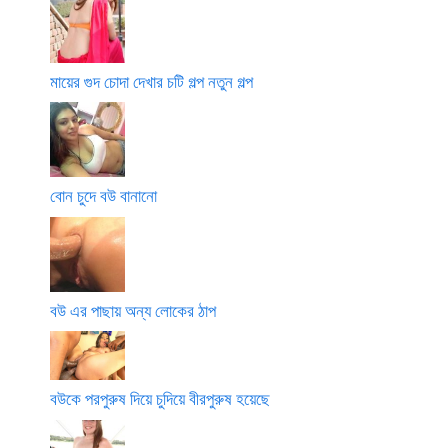
মায়ের গুদ চোদা দেখার চটি গল্প নতুন গল্প
বোন চুদে বউ বানানো
বউ এর পাছায় অন্য লোকের ঠাপ
বউকে পরপুরুষ দিয়ে চুদিয়ে বীরপুরুষ হয়েছে