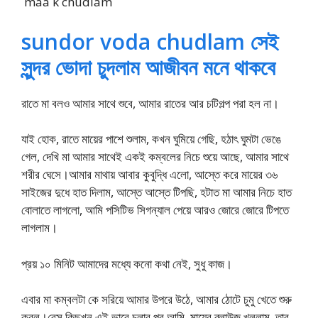
maa k chudlam
sundor voda chudlam সেই
সুন্দর ভোদা চুদলাম আজীবন মনে থাকবে
রাতে মা বলও আমার সাথে শুবে, আমার রাতের আর চটিগল্প পরা হল না।
যাই হোক, রাতে মায়ের পাশে শুলাম, কখন ঘুমিয়ে গেছি, হঠাৎ ঘুমটা ভেঙে
গেল, দেখি মা আমার সাথেই একই কম্বলের নিচে শুয়ে আছে, আমার সাথে
শরীর ঘেসে।আমার মাথায় আবার কুবুদ্ধি এলো, আস্তে করে মায়ের ৩৬
সাইজের দুধে হাত দিলাম, আস্তে আস্তে টিপছি, হটাত মা আমার নিচে হাত
বোলাতে লাগলো, আমি পসিটিভ সিগন্যাল পেয়ে আরও জোরে জোরে টিপতে
লাগলাম।
প্রয় ১০ মিনিট আমাদের মধ্যে কনো কথা নেই, সুধু কাজ।
এবার মা কম্বলটা কে সরিয়ে আমার উপরে উঠে, আমার ঠোটে চুমু খেতে শুরু
করল।বেস কিছুখন এই ভাবে চলার পর আমি, মায়ের ব্লাউজ খুললাম, তার