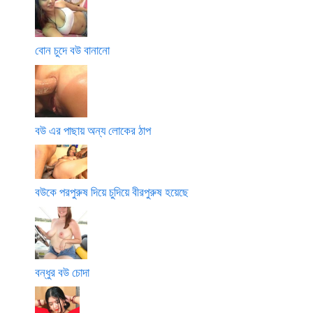
বোন চুদে বউ বানানো
বউ এর পাছায় অন্য লোকের ঠাপ
বউকে পরপুরুষ দিয়ে চুদিয়ে বীরপুরুষ হয়েছে
বন্ধুর বউ চোদা