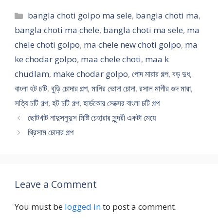
h
h
গ
যৌ
দা
মা
a
h
Categories
bangla choti golpo ma sele
,
bangla choti ma
,
e
e
ল্প
ন
খা
য়ে
c
o
l
l
প
গ
ও
র
h
t
bangla choti ma chele
,
bangla choti ma sele
,
ma
e
e
ড়
ল্প
য়া
সা
a
i
chele choti golpo
,
ma chele new choti golpo
,
ma
n
c
ছে
b
মা
থে
t
2
ke chodar golpo
,
maa chele choti
,
maa k
e
h
আ
a
য়ে
যৌ
a
0
w
o
ঙ্গু
n
র
ন
এ
2
chudlam
,
make chodar golpo
,
পোদ মারার গল্প
,
বড় দুধ
,
c
t
ল
g
ভো
স
লো
4
বাংলা হট চটি
,
বুড়ি চোদার গল্প
,
মাগির ভোদা চোদা
,
রসাল মাগীর গুদ মারা
,
h
i
দি
l
দা
ঙ্গ
পা
মা
সত্যি চটি গল্প
,
হট চটি গল্প
,
হার্ডকোর সেক্সের বাংলা চটি গল্প
o
g
য়ে
a
র
ম
তা
য়ে
t
o
গু
c
মা
ড়ি
র
ছোটখাট নাদুসনুদুস মিষ্টি চেহারার সুন্দরী একটা মেয়ে
i
l
দ
h
লে
জি
জা
থ্রিসাম চোদার গল্প
g
p
খে
o
র
হ্ব
মা
o
o
চ
t
গ
বা
ই
l
ছে
i
ন্ধ
দি
ছে
p
m
m
b
য়ে
লে
o
a
a
a
চু
m
Leave a Comment
c
c
n
ষ
a
h
h
g
তে
p
You must be
logged in
to post a comment.
a
e
l
লা
o