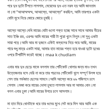
পরে দুধ দুটো টিপতে লাগলাম, মেয়েদের দুধ এত নরম হয় আমি জানতাম
না।মা “আআম্মম্মম্ম, আআস্তে, আআস্তে” করছিল, আমি তারপরে একটা
বোটা মুখে নিয়ে জোরে জোরে চুষছি।
আস্তে আস্তে দেখি মায়ের বোটা গুলো শক্ত হচ্ছে সাথে সাথে আমার নীচের
সাত ইঞ্চি রড, এরপর আমি মায়ের শারী টা পুরো খুলে নিলুম।মা সুধু একটা
সায়া পড়ে।আমি আর মা দুজনে একিই কম্বলের নিচে শুয়ে আছি, মায়ের
গায়ে শুধু মাত্র একটা সায়া, আমার হাত মায়ের শক্ত হয়ে যাওয়া দুটো দুধের
ওপরে টিপাটিপি করেই যাচ্ছে। maa k chudlam
এবার মার দুধ ছেড়ে মাকে বললাম তার পেটিকোট খোলার জন্য মাও তখন
উত্তেজনার বসে দেরি না করে তার পড়নের পেটিকোট খুলে সম্পূর্ণ উলঙ্গ হয়ে
গেল তার গর্ভজাত ছেলের সামনে।আমি আস্তে করে ৬৯ পজিশনে চলে
গেলাম ।মজা করে মায়ের ভোদা চুষতে লাগলাম আর মা আমার ধোন।মা
বলল এবার ঢুকা।আমি মায়ের উপরে চলে আসলাম।
মা হাত দিয়ে ধোনটাকে ধরে তার গুদের মুখে সেট করে দিল আর আমি এক