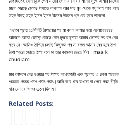
ঠাপ দিতেই ধোন ঢুকে গেল মায়ের ভোদায়।এবার মনের সুখে আমার নিজের
মাকে জোড়ে জোড়ে ঠাপাতে লাগলাম আর মার মুখ থেকে শুধু আহ আহ আহ
উহহ উহহ উহহ ইসস ইসস উমমম উমমম শব্দ বের হতে লাগলো।
এভাবে প্রায় ১৫মিনিট ঠাপানোর পর মা বলল আমার হয়ে এলোরেরররর
আমাকে আরো জোড়ে জোড়ে চোদ চুদতে চুদতে আমার ভোদার সব রস বের
করে দে।আমিও ঠাপিয়ে চলছি কিছুক্ষন পর মা বলল আমার বের হবে ঠাপা
ঠাপা আরো জোড়ে ঠাপা বলে মা তার কামরস ছেড়ে দিল। maa k
chudlam
মার কামরস বের হওয়ার পর ঠাপের আওয়াজটা এক প্রকার এ রকম পচচচচ
পচচচচ পচচচ পচাৎ পচাৎ পচাৎ।আমি আর ধরে রাখতে না পেরে গরম বীর্য্য
মার ভোদার ভিতর ঢেলে দিলাম।
Related Posts:
m
m
মা
মা
স
বি
v
m
a
a
চ
ছে
দ্য
ধ
o
a
c
c
টি
লে
চো
বা
d
c