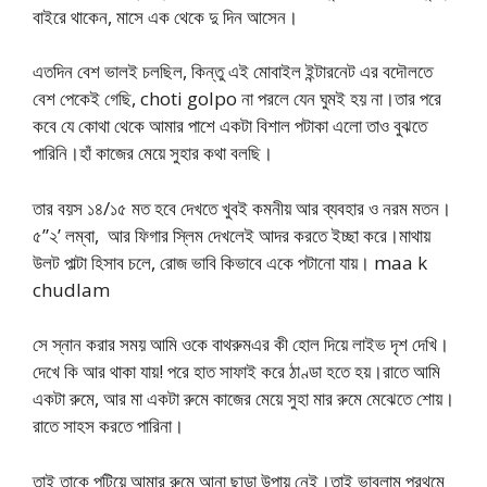
বাইরে থাকেন, মাসে এক থেকে দু দিন আসেন।
এতদিন বেশ ভালই চলছিল, কিন্তু এই মোবাইল ইন্টারনেট এর বদৌলতে
বেশ পেকেই গেছি, choti golpo না পরলে যেন ঘুমই হয় না।তার পরে
কবে যে কোথা থেকে আমার পাশে একটা বিশাল পটাকা এলো তাও বুঝতে
পারিনি।হাঁ কাজের মেয়ে সুহার কথা বলছি।
তার বয়স ১৪/১৫ মত হবে দেখতে খুবই কমনীয় আর ব্যবহার ও নরম মতন।
৫”২’ লম্বা, আর ফিগার স্লিম দেখলেই আদর করতে ইচ্ছা করে।মাথায়
উলট পাল্টা হিসাব চলে, রোজ ভাবি কিভাবে একে পটানো যায়। maa k
chudlam
সে স্নান করার সময় আমি ওকে বাথরুমএর কী হোল দিয়ে লাইভ দৃশ দেখি।
দেখে কি আর থাকা যায়! পরে হাত সাফাই করে ঠাণ্ডা হতে হয়।রাতে আমি
একটা রুমে, আর মা একটা রুমে কাজের মেয়ে সুহা মার রুমে মেঝেতে শোয়।
রাতে সাহস করতে পারিনা।
তাই তাকে পটিয়ে আমার রুমে আনা ছাড়া উপায় নেই।তাই ভাবলাম প্রথমে