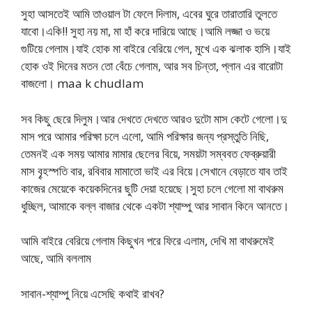
সুহা আসতেই আমি তাওয়াল টা ফেলে দিলাম, এবের ঘুরে তারাতারি তুলতে
যাবো।একি!! সুহা নয় মা, মা হাঁ করে দারিয়ে আছে।আমি লজ্জা ও ভয়ে
গুটিয়ে গেলাম।যাই হোক মা বাইরে বেরিয়ে গেল, মুখে এক ঝলাক হাসি।যাই
হোক ওই দিনের মতন তো বেঁচে গেলাম, আর সব চিন্তা, প্লান এর বারোটা
বাজলো। maa k chudlam
সব কিছু ছেরে দিলুম।আর দেখতে দেখতে আরও দুটো মাস কেটে গেলো।দু
মাস পরে আমার পরিক্ষা চলে এলো, আমি পরিক্ষার জন্য প্রস্তুতি নিছি,
তেমনই এক সময় আমার মামার ছেলের বিয়ে, সময়টা সম্ববত ফেব্রুয়ারী
মাস বৄহস্পতি বার, রবিবার মামাতো ভাই এর বিয়ে।সেখানে বেড়াতে যাব তাই
কাজের মেয়েকে কয়েকদিনের ছুটি দেয়া হয়েছে।সুহা চলে গেলো মা বাথরুম
ধুচ্ছিল, আমাকে বল্ল বাজার থেকে একটা শ্যাম্পু আর সাবান কিনে আনতে।
আমি বাইরে বেরিয়ে গেলাম কিছুখন পরে ফিরে এলাম, দেখি মা বাথরুমেই
আছে, আমি বললাম
সাবান-শ্যাম্পু নিয়ে এসেছি কথাই রাখব?