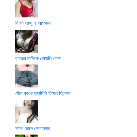
বিধবা আম্মু ও আংকেল
কাজের মাসিকে পোয়াতি চোদা
যৌন কাতর ফ্যামিলি রিয়েল থ্রিসাম
মাকে চোদে দোকানদার