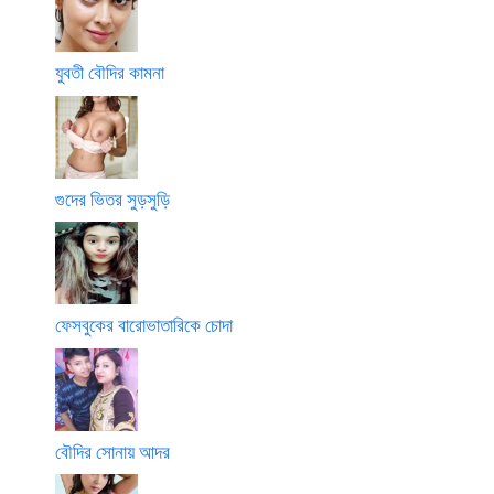
যুবতী বৌদির কামনা
গুদের ভিতর সুড়সুড়ি
ফেসবুকের বারোভাতারিকে চোদা
বৌদির সোনায় আদর