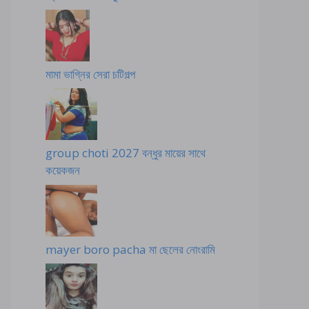
মামা ভাগ্নির সেরা চটিগল্প
group choti 2027 বন্ধুর মায়ের সাথে
কয়েকজন
mayer boro pacha মা ছেলের নোংরামি