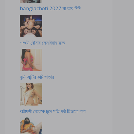
banglachoti 2027 মা আর দিদি
শাশুড়ি বৌমার লেসবিয়ান কান্ড
বুড়ি আন্টির কচি ভাতার
অষ্টাদশী মেয়েকে চুদে সতি পর্দা ছিড়লো বাবা