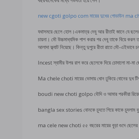
বছরখানেকের মধ্যে গর্ভবতী হয়ে গেল।
new cgoti golpo com মায়ের দুধের গোডাউন ma 
যথাসময়ে ছেলে হোল।একমাত্র দেবু আর রীতাই জানে যে ছলের ব
চায়না। মৌ উচ্চমাধ্যমিক পাশ করার পর দেবু তাকে বিয়ে করল 
আলাদা ফ্ল্যাট নিয়েছে। কিন্তু দুপুরে রীতা রাতে মৌ-এইভাবে চল
Incest স্বামীর উপর রাগ করে ছেলেকে দিয়ে চোদালো মা-মা ছ
Ma chele choti মায়ের ভোদায় ধোন ঢুকিয়ে বোনের দু
boudi new choti golpo বৌদি ও আমার পরকীয়া রিয়েল 
bangla sex stories বোনকে চুদতে গিয়ে কাকে চুদলাম বু
ma cele new choti ৫৫ বছরের মায়ের বুড়া গুদে ছেলের