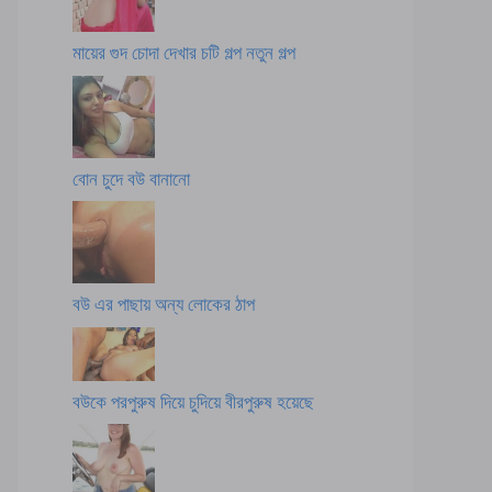
মায়ের গুদ চোদা দেখার চটি গল্প নতুন গল্প
বোন চুদে বউ বানানো
বউ এর পাছায় অন্য লোকের ঠাপ
বউকে পরপুরুষ দিয়ে চুদিয়ে বীরপুরুষ হয়েছে