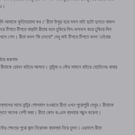
াও।
‘তুমি আমাকে কুত্তিচোদা কর।‘ রীতা উপুড় হয়ে বসল মাই দুটো দুলতে থাকল
টিপতে টিপতে বাড়াটা রীতার গুদে ঢুকিয়ে দিল-ভসভস করে ঢুকিয়ে দিল
সে গেল। রীতা বলল ‘কি চলবে?’ দেবু মাই টিপতে টিপতে বলল ‘এইবার
য়ে করলাম
র রীতাকে চোদন খাইয়ে আসবে। নান্টুদা ও মৌর সামনে বাইরে হোটেলের খাবার
 কল্লোলের সাথে নান্টুর গোলমাল হওয়াতে রীতা এখন পুরোপুরি দেবুর। রীতাকে
ুদতে অনেক বেশী মজা। রীতা কোন কণ্ডম ব্যবহার পছন্দ করেনা।
ৌর ক্ষেত্রে পুরো জন্ম নিরোধক ব্যবস্থা নিয়ে চুদত। এরফলে রীতা