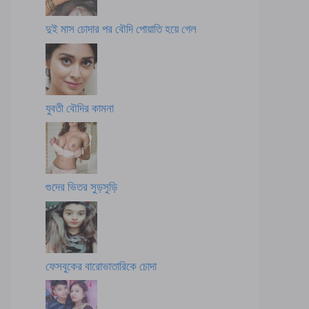
দুই মাস চোদার পর বৌদি পোয়াতি হয়ে গেল
যুবতী বৌদির কামনা
গুদের ভিতর সুড়সুড়ি
ফেসবুকের বারোভাতারিকে চোদা