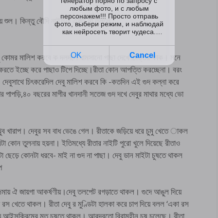
 শুল। কিন্তু বৌদি নাইটিটা একটু না তুললে
বু কোমর মালিশ করবে ক দলদলে ধামসানো পাছা দেখে চিত্তির ফাক। মনে
রতে ইচ্ছে করে পাছাও টিপে দিচ্ছে।রীতা কোন আপত্তি করচ্ছেনা। বরং
বুসাথে চিৎকরেদিল দেবু মালিশ করবে কি -কতদিন এই গুদ কল্না করে
 পাপড়ি,৪০ বছরের মাগীর খানদানী সতেজ গুদ দখে দেবুর মাথার মধ্যে ভো
খুব খারাপ। দেবুর সব বাধ ভেঙে গেল। রীতাকে জড়িয়ে ধরে চুমু খেতে াকল
কোন তুলনায় হয়না। ইতিমধ্যে রীতার নাইটি পুরো খুলে দিয়েছে রীতাও
টা ছেড়ে কোনটা ধরবে- মাই না গুদ না পাছা। দেবু ডান মাইটা চুষতে থাকল
প
ায় ঐ জায়গা আকর্ষণীয়।দেবু তলপেট রগড়াতে থাকল। গুদে আঙুল দিয়ে
ে রস খেতে থাকল। রীতা দেবু র মুণ্ডিটা হালকা করে চাপ দিয়ে বলল ‘একা রস
নিয়ে আইসক্রিমের মত চুষতে থাকল। আরদবুতো বিরামহীন চুষ চলেছে। রীতা