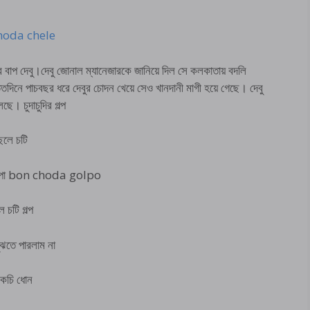
choda chele
াপ দেবু।দেবু জোনাল ম্যানেজারকে জানিয়ে দিল সে কলকাতায় বদলি
ততদিনে পাচবছর ধরে দেবুর চোদন খেয়ে সেও খানদানী মাগী হয়ে গেছে। দেবু
ছে। চুদাচুদির গল্প
েলে চটি
ধ টিপা bon choda golpo
চটি গল্প
ঝতে পারলাম না
 কচি ধোন