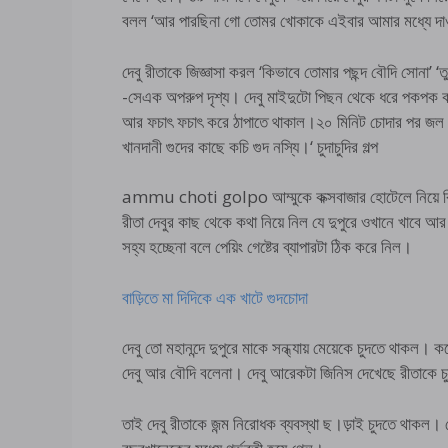
বলল ‘আর পারছিনা গো তোমর খোকাকে এইবার আমার মধ্যে দ
দেবু রীতাকে জিজ্ঞাসা করল ‘কিভাবে তোমার পছন্দ বৌদি সোনা’ 
-সেএক অপরুপ দৃশ্য। দেবু মাইদুটো পিছন থেকে ধরে পকপক করে 
আর ফচাৎ ফচাৎ করে ঠাপাতে থাকাল।২০ মিনিট চোদার পর জল খ
খানদানী গুদের কাছে কচি গুদ নস্যি।‘ চুদাচুদির গল্প
ammu choti golpo আম্মুকে কক্সবাজার হোটেলে নিয়ে বি
রীতা দেবুর কাছ থেকে কথা নিয়ে নিল যে দুপুরে ওখানে খাবে আ
সহ্য হচ্ছেনা বলে পেয়িং গেষ্টের ব্যাপারটা ঠিক করে নিল।
বাড়িতে মা দিদিকে এক খাটে গুদচোদা
দেবু তো মহানন্দে দুপুরে মাকে সন্ধ্যায় মেয়েকে চুদতে থাকল।
দেবু আর বৌদি বলেনা। দেবু আরেকটা জিনিস দেখেছে রীতাকে চ
তাই দেবু রীতাকে জন্ম নিরোধক ব্যবস্থা ছ।ড়াই চুদতে থাকল। ম