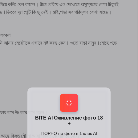
 গিয়ে কলিং বেল বাজাল। রীতা বেরিয়ে এল দেখেতো অসুস্থতার কোন চিহ্নই
িতরে ব্রা পেন্টি কি ছু নেই। মাই,পাছা সব পরিষ্কার বোঝা যাচ্ছে।
যাবেনা
ি আমার মেয়েটাকে এভাবে নষ্ট করছ কেন। ওতো বাচ্চা মানুষ।মোহে পড়ে
োফায় বসে উঃ করে বসে পড়ল।
 আছে কিধ্তু মৌ না আসা পর্যন্ত কে লাগিয়ে দেবে?