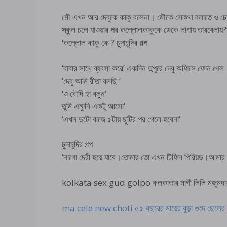
মৌ এখন আর দেবুকে কাকু বলেনা। মৌকে সেকথা বলাতে ও চোদ
স্কুল চলে যাওয়ার পর কল্লোলকাকুকে ডেকে লাগায় তারবেলায়?
‘কল্লোল কাকু কে ? চুদাচুদির গল্প
‘বাবার সাথে ব্যবসা করে’ একদিন দুপুরে দেবু অফিসে ফোন পেল
’দেবু আমি রীতা বলছি ‘
‘ও বৌদি হা বলুন’
তুমি এক্ষুনি একটু আসো’
‘এখন দুটো বাজে ৫টায় ছুটির পর গেলে হবেনা’
চুদাচুদির গল্প
‘নাগো দেরী হয়ে যাবে।তোমার তো এখন টিফিন পিরিয়ড।আমার 
kolkata sex gud golpo কলকাতার মাগী লিলি মজুমদার গ
ma cele new choti ৫৫ বছরের মায়ের বুড়া গুদে ছেলের