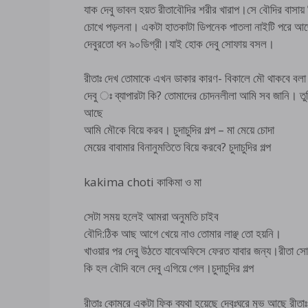
যাক দেবু ভাবল হয়ত রীতাবৌদির শরীর খারাপ।সে বৌদির বাসায়
চোখে পড়লনা। একটা হাতকাটা ডিপনেক পাতলা নাইটি পরে আছে।ভ
দেবুরতো ধন ৯০ডিগ্রী।যাই হোক দেবু সোফায় বসল।
রীতাঃ দেখ তোমাকে এখন ডাকার কারণ- বিকালে মৌ থাকবে বলা 
দেবু ঃ ব্যাপারটা কি? তোমাদের চোদনলীলা আমি সব জানি। তুম
আছে
আমি মৌকে বিয়ে করব। চুদাচুদির গল্প – মা মেয়ে চোদা
মেয়ের বাবামার বিনানুমতিতে বিয়ে করবে? চুদাচুদির গল্প
kakima choti কাকিমা ও মা
সেটা সময় হলেই আমরা অনুমতি চাইব
বৌদি:ঠিক আছ আগে খেয়ে নাও তোমার লাঞ্ছ তো হয়নি।
খাওয়ার পর দেবু উঠতে যাবেঅফিসে ফেরত যাবার জন্য।রীতা স
কি হল বৌদি বলে দেবু এগিয়ে গেল।চুদাচুদির গল্প
রীতাঃ কোমরে একটা ফিক ব্যথা হয়েছে দেবুঃঘরে মুভ আছে রীতাঃ