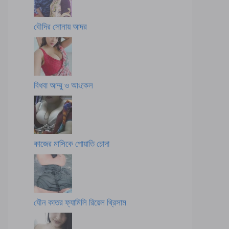
বৌদির সোনায় আদর
বিধবা আম্মু ও আংকেল
কাজের মাসিকে পোয়াতি চোদা
যৌন কাতর ফ্যামিলি রিয়েল থ্রিসাম