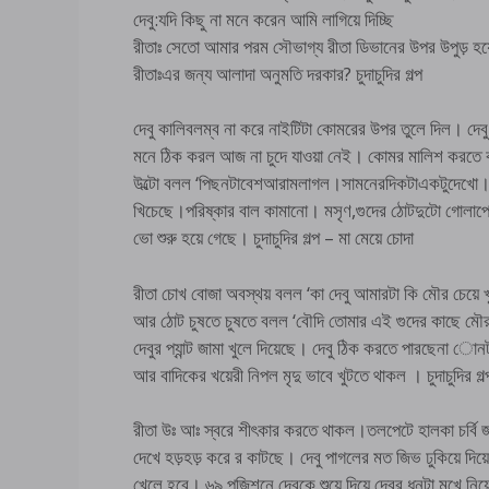
দেবু:যদি কিছু না মনে করেন আমি লাগিয়ে দিচ্ছি
রীতাঃ সেতো আমার পরম সৌভাগ্য রীতা ডিভানের উপর উপুড় হয়ে
রীতাঃএর জন্য আলাদা অনুমতি দরকার? চুদাচুদির গল্প
দেবু কালিবলম্ব না করে নাইটিটা কোমরের উপর তুলে দিল। দে
মনে ঠিক করল আজ না চুদে যাওয়া নেই। কোমর মালিশ করতে ক
উল্টো বলল ‘পিছনটাবেশআরামলাগল।সামনেরদিকটাএকটুদেখো। দে
খিচেছে।পরিষ্কার বাল কামানো। মসৃণ,গুদের ঠোটদুটো গোলাপের
ভো শুরু হয়ে গেছে। চুদাচুদির গল্প – মা মেয়ে চোদা
রীতা চোখ বোজা অবস্থয় বলল ‘কা দেবু আমারটা কি মৌর চেয়ে 
আর ঠোট চুষতে চুষতে বলল ‘বৌদি তোমার এই গুদের কাছে মৌরটা 
দেবুর প্যান্ট জামা খুলে দিয়েছে। দেবু ঠিক করতে পারছেনা োন
আর বাদিকের খয়েরী নিপল মৃদু ভাবে খুটতে থাকল । চুদাচুদির গল্
রীতা উঃ আঃ স্বরে শীৎকার করতে থাকল।তলপেটে হালকা চর্বি জম
দেখে হড়হড় করে র কাটছে। দেবু পাগলের মত জিভ ঢুকিয়ে দিয়
খেলে হবে। ৬৯ পজিশনে দেবুকে শুয়ে দিয়ে দেবুর ধনটা মুখে 