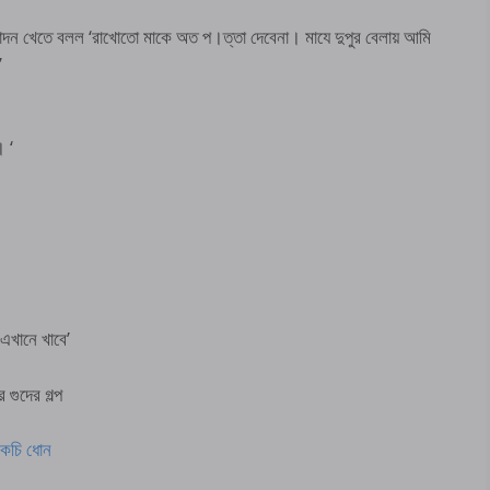
ন খেতে বলল ‘রাখোতো মাকে অত প।ত্তা দেবেনা। মাযে দুপুর বেলায় আমি
’
। ‘
এখানে খাবে’
ুদের গল্প
 কচি ধোন