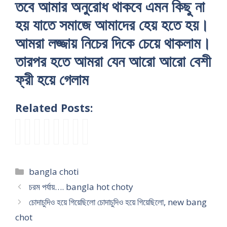
তবে আমার অনুরোধ থাকবে এমন কিছু না
হয় যাতে সমাজে আমাদের হেয় হতে হয়।
আমরা লজ্জায় নিচের দিকে চেয়ে থাকলাম।
তারপর হতে আমরা যেন আরো আরো বেশী
ফ্রী হয়ে গেলাম
Related Posts:
b
খা
পা
পা
আ
হা
পু
B
a
লু
ও
শে
পা
সি
জা
a
n
র
য়া
র
র
টা
দে
n
g
চো
র
বা
বা
এ
র
g
Categories
bangla choti
l
দা
এ
সা
ন্ধ
ত
বা
l
a
য়
ক্স
র
বী
সু
ড়ি
a
চরম পর্যায়…. bangla hot choty
c
গু
চে
আ
শে
ন্দ
পু
c
চোদাচুদিও হয়ে গিয়েছিলো চোদাচুদিও হয়ে গিয়েছিলো, new bang
h
দ
ঞ্জ
পু
লী
র
জা
h
chot
o
ফে
–
র
র
হা
দে
o