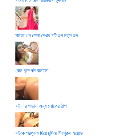
মায়ের গুদ চোদা দেখার চটি গল্প নতুন গল্প
বোন চুদে বউ বানানো
বউ এর পাছায় অন্য লোকের ঠাপ
বউকে পরপুরুষ দিয়ে চুদিয়ে বীরপুরুষ হয়েছে