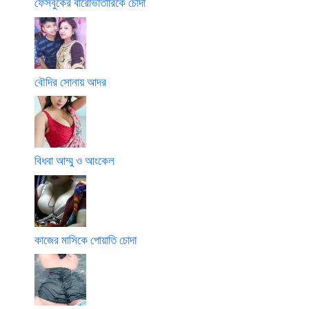
ফেসবুকের বারোভাতারিকে চোদা
বৌদির সোনায় আদর
বিধবা আম্মু ও আংকেল
কাজের মাসিকে পোয়াতি চোদা