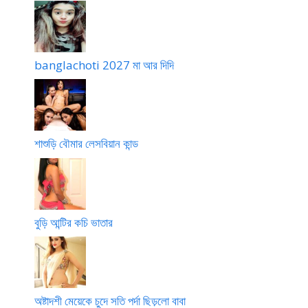
s
t
o
r
banglachoti 2027 মা আর দিদি
y
শাশুড়ি বৌমার লেসবিয়ান কান্ড
বুড়ি আন্টির কচি ভাতার
অষ্টাদশী মেয়েকে চুদে সতি পর্দা ছিড়লো বাবা