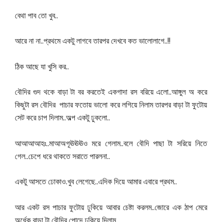
..
বেথা
পাব
তো
খুব
..
..!!
আরে
না
না
প্রথমে
একটু
লাগবে
তারপর
দেখবে
কত
ভালোলাগে
..
ঠিক
আছে
যা
খুসি
কর
..
বৌদির
গুদ
থকে
বাড়া
টা
বর
করতেই
একগাদা
রস
বরিয়ে
এলো
আঙ্গুল
অ
করে
কিছুটা
রস
বৌদির
পাচার
ফতোয়
ভালো
করে
লগিয়ে
নিলাম
তারপর
বাড়া
টা
ফুটোয়
..
..
সেট
করে
চাপ
দিলাম
অল্প
একটু
ঢুকলো
..
..
আআআআহঃ
মাআঅগূঊঊঊও
মরে
গেলাম
বলে
বৌদি
পাছা
টা
সরিয়ে
নিতে
..
..
গেল
চেপে
ধরে
থাকতে
সরাতে
পারলনা
.
..
..
একটু
আসতে
ঢোকাও
খুব
লেগেছে
এদিক
দিয়ে
আমার
এবারে
প্রথম
..
আর
একট
রস
পাচার
ফুটোয়
ঢুকিয়ে
আবার
চেষ্টা
করলম
জোরে
এক
ঠাপ
মেরে
..
অর্ধেক
বাড়া
টা
বৌদির
পোদে
ঢুকিয়ে
দিলাম