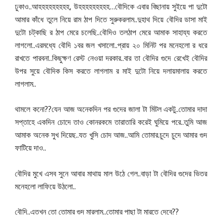
..
,
…
ঢুকাও
আহহহহহহহহহ
উহহহহহহহহহ
বৌদিকে
এবার
বিছানায়
সুইয়ে
পা
দুটো
..
আমার
কাঁধে
তুলে
নিয়ে
রাম
ঠাপ
দিতে
সুরুকরলাম
দুহাথ
দিয়ে
বৌদির
ডাসা
মাই
..
দুটো
চট্কাছি
র
ঠাপ
মেরে
চলেছি
বৌদিও
তলঠাপ
মেরে
আমাক
সাহায্য
করতে
..
..
লাগলো
এরমধ্যে
বৌদি
১বর
জল
খসালো
প্রায়
২০
মিনিট
পর
মনেহলো
র
ধরে
..
..
রাখতে
পারবনা
কিছুক্ষণ
রেস্ট
নেওয়া
দরকার
বার
তা
বৌদির
গুদে
রেখেই
বৌদির
উপর
সুয়ে
বৌদিক
কিস
করতে
লাগলাম
র
মাই
দুটো
নিয়ে
দলায়মালায়
করতে
..
লাগলাম
??
..
থামলে
কনো
যেন
আজ
অনেকদিন
পর
গুদের
জালা
টা
মিটল
একটু
তোমার
দাদা
..
সপ্তাহে
একদিন
চোদে
তাও
কোনরকমে
তারাতারি
করেই
ঘুমিয়ে
পরে
তুমি
আজ
..
..
.
আমাক
অনেক
সুখ
দিয়েছ
যত
খুসি
চোদ
আজ
আমি
তোমার
চুদে
চুদে
আমার
গুদ
..
ফাটিয়ে
দাও
..
বৌদির
মুখে
এসব
সুনে
আবার
মাথায়
মাল
উঠে
গেল
বাড়া
টা
বৌদির
গুদের
ভিতর
..
মনেহলো
লাফিয়ে
উঠলো
..
..
??
বৌদি
এতখন
তো
তোমার
গুদ
মারলাম
তোমার
পাছা
টা
মারতে
দেবে