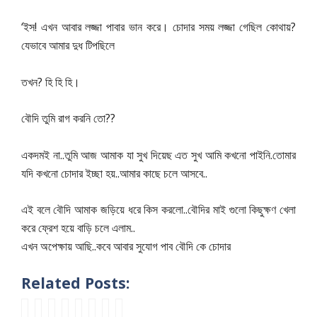
‘
!
?
ইস
এখন
আবার
লজ্জা
পাবার
ভান
করে।
চোদার
সময়
লজ্জা
গেছিল
কোথায়
যেভাবে
আমার
দুধ
টিপছিলে
?
।
তখন
হি
হি
হি
??
বৌদি
তুমি
রাগ
করনি
তো
..
.
একদমই
না
তুমি
আজ
আমাক
যা
সুখ
দিয়েছ
এত
সুখ
আমি
কখনো
পাইনি
তোমার
..
..
যদি
কখনো
চোদার
ইচ্ছা
হয়
আমার
কাছে
চলে
আসবে
..
এই
বলে
বৌদি
আমাক
জড়িয়ে
ধরে
কিস
করলো
বৌদির
মাই
গুলো
কিছুক্ষণ
খেলা
..
করে
ফ্রেশ
হয়ে
বাড়ি
চলে
এলাম
..
এখন
অপেক্ষায়
আছি
কবে
আবার
সুযোগ
পাব
বৌদি
কে
চোদার
Related Posts:
বা
ভা
ভ
না
লা
ভা
পা
পা