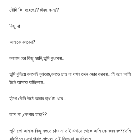
??
??
বৌদি
কি
হয়েছে
কাঁদছ
কান
কিছু
না
?
আমাকে
বলবেনা
,
..
বললাম
তো
কিছু
হয়নি
তুমি
বুঝবেনা
,
..
তুমি
বুঝিয়ে
বললেই
বুঝতাম
বলতে
চাও
না
যখন
তখন
জোর
করবনা
এই
বলে
আমি
..
উঠে
আসতে
যাচ্ছিলাম
..
হটাথ
বৌদি
উঠে
আমার
হাথ
টা
ধরে
,
??
বসো
না
কোথায়
যাচ্ছ
??
তুমি
তো
আমাক
কিছু
বলতে
চাও
না
তাই
এখানে
থেকে
আমি
কে
করব
বল
তমি
,
.
কাঁদছিলে
দেখে
খারাপ
লাগলো
তাই
জিজ্ঞাসা
করেছিলাম