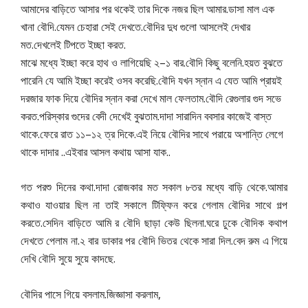
.
আমাদের
বাড়িতে
আসার
পর
থকেই
তার
দিকে
নজর
ছিল
আমার
ডাসা
মাল
এক
.
.
খানা
বৌদি
যেমন
চেহারা
সেই
দেখতে
বৌদির
দুধ
গুলো
আসলেই
দেখার
.
.
মত
দেখলেই
টিপতে
ইচ্ছা
করত
–
.
.
মাঝে
মধ্যে
ইচ্ছা
করে
হাথ
ও
লাগিয়েছি
২
১
বার
বৌদি
কিছু
বলেনি
হয়ত
বুঝতে
.
পারেনি
যে
আমি
ইচ্ছা
করেই
ওসব
করেছি
বৌদি
যখন
স্নান
এ
যেত
আমি
প্রায়ই
.
দরজার
ফাক
দিয়ে
বৌদির
স্নান
করা
দেখে
মাল
ফেলতাম
বৌদি
রেগুলার
গুদ
সভে
.
.
করত
পরিস্কার
গুদের
বেদী
দেখেই
বুঝতাম
দাদা
সারাদিন
ববসার
কাজেই
বাস্ত
.
–
.
থাকে
ফেরে
রাত
১১
১২
ত্র
দিকে
এই
নিয়ে
বৌদির
সাথে
পরায়ে
অশান্তি
লেগে
..
..
থাকে
দাদার
এইবার
আসল
কথায়
আসা
যাক
.
.
গত
পরশু
দিনের
কথা
দাদা
রোজকার
মত
সকাল
৮তর
মধ্যে
বাড়ি
থেকে
আমার
কথাও
যাওয়ার
ছিল
না
তাই
সকালে
টিফ্ফিন
করে
গেলাম
বৌদির
সাথে
গল্প
.
.
করতে
সেদিন
বাড়িতে
আমি
র
বৌদি
ছাড়া
কেউ
ছিলনা
ঘরে
ঢুকে
বৌদিক
কথাপ
.
.
দেখতে
পেলাম
না
২
বার
ডাকার
পর
বৌদি
ভিতর
থেকে
সারা
দিল
বেদ
রুম
এ
গিয়ে
.
দেখি
বৌদি
সুয়ে
সুয়ে
কাদছে
.
,
বৌদির
পাসে
গিয়ে
বসলাম
জিজ্ঞাসা
করলাম