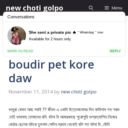
Skip
new choti golpo
Menu
to
content
চুদে চুদে তোমার বৌদির পেট
করে দাও -chude tomar
boudir pet kore
daw
November 11, 2014
by
new choti golpo
??
বন্ধুরা
কেমন
আছ
সবাই
জীবন
এ
একটা
উত্তেজনাময়
দিন
কাটালাম
গত
পরশু
.
.
.
তাই
ভাবলাম
তোমাদের
বলি
ঘটনা
টা
আমারকাছে
পুরোপুরি
অপ্রত্যাশিত
নিজের
.
.
জেঠার
ছেলের
বউকে
চুদলাম
সেদিন
প্রথম
থেকেই
বলি
গত
ঘটনা
টা
বৌদি