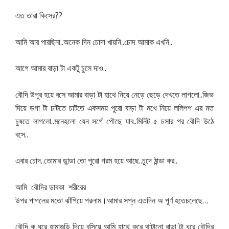
??
এত
তারা
কিসের
..
..
..
আমি
আর
পারছিনা
অনেক
দিন
চোদা
খায়নি
চোদ
আমাক
এখনি
..
আগে
আমার
বাড়া
টা
একটু
চুসে
দাও
..
বৌদি
উপুর
হয়ে
বসে
আমার
বাড়া
টা
হাথে
নিয়ে
নেড়ে
ছেড়ে
দেখতে
লাগলো
জিভ
দিয়ে
ডগা
টা
চাটতে
চাটতে
একসময়
পুরো
বাড়া
টা
মখে
নিয়ে
ললিপপ
এর
মত
..
..
চুষতে
লাগলো
মনেহলো
যেন
সর্গে
পৌছে
যাব
মিনিট
৫
চসার
পর
বৌদি
উঠে
..
বসে
..
..
..
এবার
চোদ
তোমার
ডান্ডা
তো
পুরো
গরম
হয়ে
আছে
চুদে
ঠান্ডা
কর
আমি
বৌদির
ডাবকা
শরীরের
…
উপর
পাগলের
মতো
ঝাঁপিয়ে
পরলাম।আমার
সপ্ন
এতদিন
অ
পূর্ণ
হতেচলেছে
বৌদি
ক
ধরে
হামাগুড়ি
দিয়ে
বসিয়ে
আমি
হাথে
করে
থাটানো
বাড়া
টা
ধরে
বৌদির