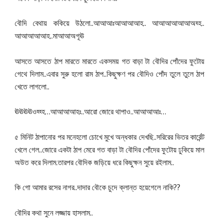
..
..
..
বৌদি
বেথায়
ককিয়ে
উঠলো
আআআঃআআআআহ
আআআআআআঅহ্হ
..
আআআআআহ
মাআআঅগূঊ
আসতে
আসতে
ঠাপ
মারতে
মারতে
একসময়
গত
বাড়া
টা
বৌদির
পোঁদের
ফুটোয়
..
..
গেথে
দিলাম
এবার
সুরু
হলো
রাম
ঠাপ
কিছুক্ষণ
পর
বৌদিও
পোঁদ
তুলে
তুলে
ঠাপ
..
খেতে
লাগলো
…
..
..
…
ঊঊঊঊওহ্হ্হ
আআআআহঃ
আরো
জোরে
থাপাও
আআআআঃ
..
৫
মিনিট
ঠাপানোর
পর
মনেহলো
চোখে
মুখে
অন্ধকার
দেখছি
সরিরের
ভিতর
কার্রেন্ট
..
খেলে
গেল
জোরে
একটা
ঠাপ
মেরে
গত
বাড়া
টা
বৌদির
পোঁদের
ফুটোয়
ঢুকিয়ে
মাল
.
..
অউত
করে
দিলাম
তারপর
বৌদিক
জড়িয়ে
ধরে
কিছুক্ষন
সুয়ে
রইলাম
..
??
কি
গো
আমার
রসের
নাগর
দাদার
বৌকে
চুদে
ক্লান্ত
হয়েগেলে
নাকি
..
বৌদির
কথা
সুনে
লজ্জায়
হাসলাম