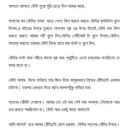
..
আসতে
আসতে
বৌদি
পুরো
পুরি
ছেড়ে
দিল
আমার
কাছে
পাগলের
মত
বৌদির
গলায়
ঘাড়ে
পেতে
কিস
করতে
করতে
বৌদির
ব্লাউউস
খুলে
..
..
দিলাম
র
মইয়ের
উপরে
চুমাতে
লাগলাম
ব্রা
এর
উপর
দিয়েই
বৌদি
মক
কিস
.
..
করতে
করতে
আমার
শার্ট
খুলে
দিল
বৌদির
পেটিকোট
টা
খুলে
নিলাম
বৌদিও
..
..
সাহায্য
করলো
তারপর
বৌদি
নিজে
হাথে
মার
পানট
ত
খুলে
দিল
বৌদির
ফর্সা
সাদা
শরীরে
কালো
ব্রা
আর
প্যান্টিতে
এতো
চমত্কার
লাগছিলো
যে
।
বলার
মতো
না
বৌদি
আমার
দিকে
তাকিয়ে
তার
জিভ
দিয়ে
কামুকভাবে
নিজের
ঠোঁটদুটো
একবার
‘
চাটলো।
তারপর
একহাত
দিয়ে
ব্রা
র
বামপাশটুকু
নামিয়ে
তার
স্তনের
বোঁটাটা
দেখালো।
আমার
তো
এই
যায়
সেই
যায়
অবস্থা।নিজেকে
আর
ধরে
রাখতে
পারছিলাম
না।
বৌদি
আর
একটু
কাছে
আসতেই
আমি
জাপটে
ধরে
আমার
ঠোঁটদুটো
ঠেসে
ধরলাম
বৌদির
স্তনের
বোঁটার
উপরে।