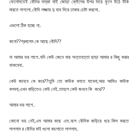
ফেলেদিতেই
বৌদির
দাব্কা
মাই
জোড়া
ব্লৌসের
উপর
দিয়ে
ফুলে
উঠে
উঁকি
..
..
মারতে
লাগলো
বৌদি
লজ্জায়
দু
হাথ
দিয়ে
ঢাকার
চেষ্টা
করলো
..
এগুলো
ঠিক
হচ্ছে
না
??
??
কনো
প্রবলেম
কে
আছে
বৌদি
..
না
আমার
ভয়
লাগে
যদি
কেউ
জেনে
যায়
অত্তহত্তা
ছাড়া
আমার
র
কিছু
করার
..
থাকবেনা
??
,
কেউ
জানবে
কে
করে
তুমি
তো
কাউক
বলতে
যাবেনা
আর
আমিও
কাউক
,
..
??
বলবনা
এখন
বাড়িতেও
কেউ
নেই
তাহলে
কেউ
জনবে
কি
করে
..
আমার
ভয়
লাগে
,
..
কোনো
ভয়
নেই
এস
আমার
কছে
এস
বলে
বৌদিক
জড়িয়ে
ধরে
কিস
করতে
..
লাগলাম
র
বৌদির
মাই
গুলো
কচলাতে
লাগলাম