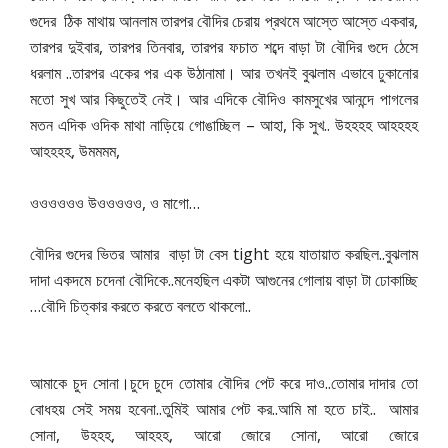
,
গুদের
ঠিক
মাথায়
আনলাম
তারপর
বৌদির
চেরায়
প্রথমে
আস্তে
আস্তে
একবার
,
,
তারপর
দুইবার
তারপর
তিনবার
তারপর
ফচাত
শব্দে
বাড়া
টা
বৌদির
গুদে
ঠেসে
..
ধরলাম
তারপর
একের
পর
এক
উঠানামা।
আর
তখনই
বুঝলাম
এভাবে
ঢুকানোর
মতো
সুখ
আর
কিছুতেই
নেই।
আর
এদিকে
বৌদিও
কামসুখের
আনন্দে
পাগলের
–
,
..
মতন
এদিক
ওদিক
মাথা
নাড়িয়ে
গোঙাচ্ছিল
আহা
কি
সুখ
উহহহহ
আহহহহ
,
,
আহহহহ
উমমমম
,
…
ওওওওওও
উওওওওও
ও
মাগো
tight
..
বৌদির
গুদের
ভিতর
আমার
বাড়া
টা
বেস
হয়ে
যাতায়াত
করছিল
বুঝলাম
..
দাদা
একদমে
চদেনা
বৌদিকে
মনেহছিল
একটা
আগুনের
গোলায়
বাড়া
টা
ঢোকাচ্ছি
…
..
বৌদি
চিত্কার
করতে
করতে
বলতে
থাকলো
..
আমাকে
চুদ
সোনা।চুদে
চুদে
তোমার
বৌদির
পেট
করে
দাও
তোমার
দাদার
তো
..
..
..
বোধহয়
সেই
সময়
হবেনা
তুমিই
আমার
পেট
কর
আমি
মা
হতে
চাই
আমার
,
,
,
,
সোনা
উহহহ
আহহহ
আরো
জোরে
সোনা
আরো
জোরে