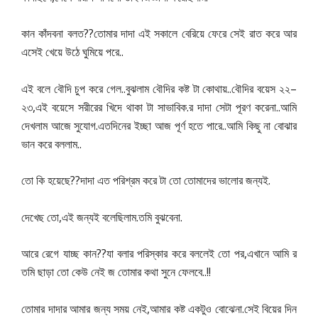
??
কান
কাঁদবনা
বলত
তোমার
দাদা
এই
সকালে
বেরিয়ে
ফেরে
সেই
রাত
করে
আর
..
এসেই
খেয়ে
উঠে
ঘুমিয়ে
পরে
..
..
–
এই
বলে
বৌদি
চুপ
করে
গেল
বুঝলাম
বৌদির
কষ্ট
টা
কোথায়
বৌদির
বয়েস
২২
,
.
..
২৩
এই
বয়েসে
সরীরের
খিদে
থাকা
টা
সাভাবিক
র
দাদা
সেটা
পূরণ
করেনা
আমি
.
..
দেখলাম
আজে
সুযোগ
এতদিনের
ইচ্ছা
আজ
পূর্ণ
হতে
পারে
আমি
কিছু
না
বোঝার
..
ভান
করে
বললাম
??
.
তো
কি
হয়েছে
দাদা
এত
পরিশ্রম
করে
টা
তো
তোমাদের
ভালোর
জন্যই
,
.
.
দেখেছ
তো
এই
জন্যই
বলেছিলাম
তমি
বুঝবেনা
??
,
আরে
রেগে
যাচ্ছ
কান
যা
বলার
পরিস্কার
করে
বললেই
তো
পর
এখানে
আমি
র
..!!
তমি
ছাড়া
তো
কেউ
নেই
জ
তোমার
কথা
সুনে
ফেলবে
,
.
তোমার
দাদার
আমার
জন্য
সময়
নেই
আমার
কষ্ট
একটুও
বোঝেনা
সেই
বিয়ের
দিন