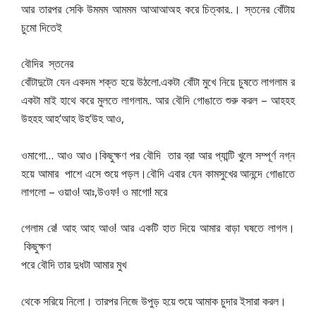
..
।
আর
তারপর
সেকি
উমমম
আমমম
আআআঅহ
করে
চিত্কার
স্তনের
বোঁটায়
চুমো
দিতেই
বৌদির
স্তনের
.
বোঁটাদুটো
যেন
একদম
শক্ত
হয়ে
উঠলো
একটা
বোঁটা
মুখে
নিয়ে
চুষতে
লাগলাম
র
..
–
একটা
মাই
হাথে
করে
মুলতে
লাগলাম
আর
বৌদি
গোঙাতে
শুরু
করল
আহহহ
‘
‘
,
উহহহ
আহ
আহ
উহ
উহ
আও
…
ওমাগো
আও
আও।কিছুক্ষণ
পর
বৌদি
তার
ব্রা
আর
প্যান্টি
খুলে
সম্পূর্ণ
নগ্ন
হয়ে
আমার
পাশে
এসে
শুয়ে
পড়ল।বৌদি
এবার
যেন
কামসুখের
আনন্দে
গোঙাতে
–
!
,
!
!
লাগলো
ওয়াও
আঃ
উওফ
ও
মাগো
মরে
!
!
গেলাম
রে
আহ
আহ
আও
আর
একটি
হাত
দিয়ে
আমার
বাড়া
ঘষতে
লাগল।
কিছুক্ষণ
পরে
বৌদি
তার
দুধটা
আমার
মুখ
থেকে
সরিয়ে
নিলো।
তারপর
নিজে
উপুড়
হয়ে
শুয়ে
আমাক
চুদার
ইসারা
করল।