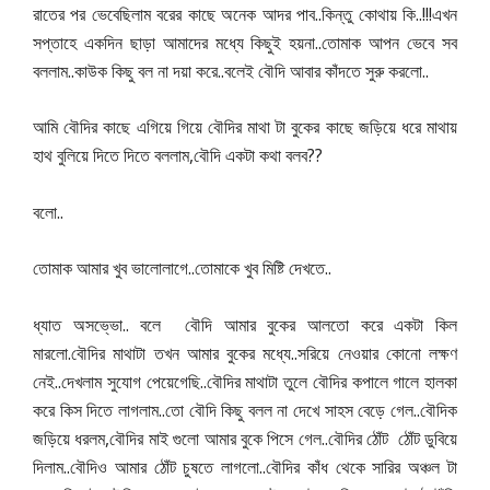
..
..!!!
রাতের
পর
ভেবেছিলাম
বরের
কাছে
অনেক
আদর
পাব
কিন্তু
কোথায়
কি
এখন
..
সপ্তাহে
একদিন
ছাড়া
আমাদের
মধ্যে
কিছুই
হয়না
তোমাক
আপন
ভেবে
সব
..
..
..
বললাম
কাউক
কিছু
বল
না
দয়া
করে
বলেই
বৌদি
আবার
কাঁদতে
সুরু
করলো
আমি
বৌদির
কাছে
এগিয়ে
গিয়ে
বৌদির
মাথা
টা
বুকের
কাছে
জড়িয়ে
ধরে
মাথায়
,
??
হাথ
বুলিয়ে
দিতে
দিতে
বললাম
বৌদি
একটা
কথা
বলব
..
বলো
..
..
তোমাক
আমার
খুব
ভালোলাগে
তোমাকে
খুব
মিষ্টি
দেখতে
..
ধ্যাত
অসভ্ভো
বলে
বৌদি
আমার
বুকের
আলতো
করে
একটা
কিল
.
..
মারলো
বৌদির
মাথাটা
তখন
আমার
বুকের
মধ্যে
সরিয়ে
নেওয়ার
কোনো
লক্ষণ
..
..
নেই
দেখলাম
সুযোগ
পেয়েগেছি
বৌদির
মাথাটা
তুলে
বৌদির
কপালে
গালে
হালকা
..
..
করে
কিস
দিতে
লাগলাম
তো
বৌদি
কিছু
বলল
না
দেখে
সাহস
বেড়ে
গেল
বৌদিক
,
..
জড়িয়ে
ধরলম
বৌদির
মাই
গুলো
আমার
বুকে
পিসে
গেল
বৌদির
ঠোঁট
ঠোঁট
ডুবিয়ে
..
..
দিলাম
বৌদিও
আমার
ঠোঁট
চুষতে
লাগলো
বৌদির
কাঁধ
থেকে
সারির
অঞ্চল
টা