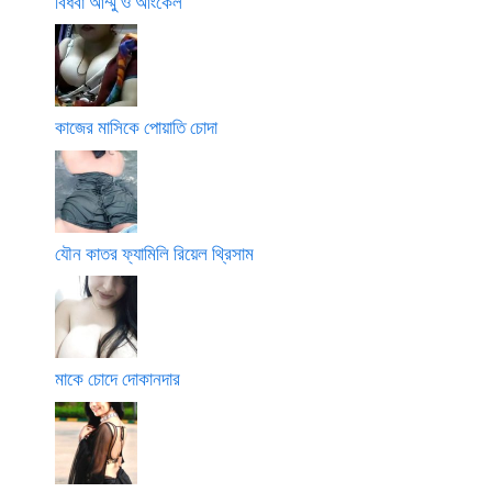
বিধবা আম্মু ও আংকেল
কাজের মাসিকে পোয়াতি চোদা
যৌন কাতর ফ্যামিলি রিয়েল থ্রিসাম
মাকে চোদে দোকানদার