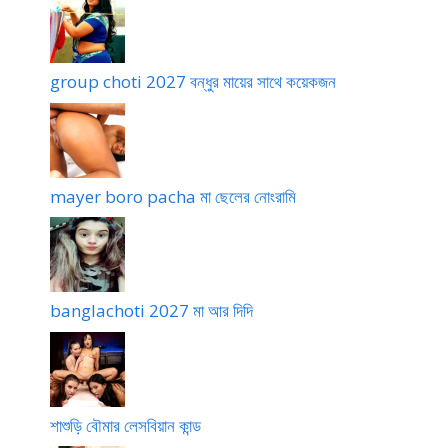
u
h
d
u
a
d
c
a
group choti 2027 বন্ধুর মায়ের সাথে কয়েকজন
h
c
u
h
d
u
i
d
i
mayer boro pacha মা ছেলের নোংরামি
banglachoti 2027 মা আর দিদি
শাশুড়ি বৌমার লেসবিয়ান কান্ড