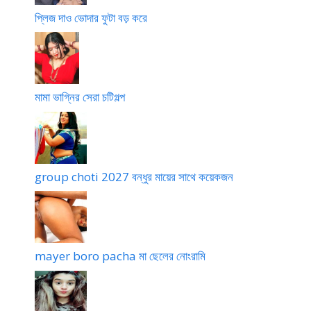
l
o
g
+
f
প্লিজ দাও ভোদার ফুটা বড় করে
l
2
o
1
r
f
0
l
8
e
r
1
p
e
e
9
o
e
মামা ভাগ্নির সেরা চটিগল্প
group choti 2027 বন্ধুর মায়ের সাথে কয়েকজন
mayer boro pacha মা ছেলের নোংরামি