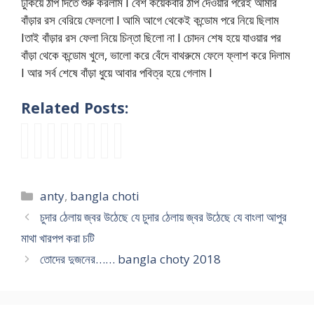
ঢুকিয়ে ঠাপ দিতে শুরু করলাম I বেশ কয়েকবার ঠাপ দেওয়ার পরেই আমার
বাঁড়ার রস বেরিয়ে ফেললো I আমি আগে থেকেই কন্ডোম পরে নিয়ে ছিলাম
Iতাই বাঁড়ার রস ফেলা নিয়ে চিন্তা ছিলো না I চোদন শেষ হয়ে যাওয়ার পর
বাঁড়া থেকে কন্ডোম খুলে, ভালো করে বেঁদে বাথরুমে ফেলে ফ্লাশ করে দিলাম
I আর সর্ব শেষে বাঁড়া ধুয়ে আবার পবিত্র হয়ে গেলাম I
Related Posts:
মা
বাং
ভা
পা
ছা
তো
খা
আ
গী
লা
বী
ও
ত্রী
মা
লু
পা
লি
চ
আ
য়া
র
র
র
র
পি
টিঃ
মা
র
মা
বাঁ
চো
বা
Categories
anty
,
bangla choti
র
লি
র
এ
আ
ড়া
দা
ন্ধ
সা
সা
ধো
ক্স
মা
র
য়
বী
চুদার ঠেলায় জ্বর উঠেছে যে চুদার ঠেলায় জ্বর উঠেছে যে বাংলা আপুর
থে
ভা
ন
চে
কে
ঠা
গু
শে
মাথা খারপপ করা চটি
মা
বি
ভ
ঞ্জ
দি
প
দ
লী
তোদের দুজনের…… bangla choty 2018
গী
কে
র্তা
–
য়ে
তো
ফে
র
লি
চু
ক
বাং
গু
মা
টে
সা
পি
দ
র
লা
দ
র
র
থে
র
লা
ল
চ
চো
বাঁ
ক্ত
ছো