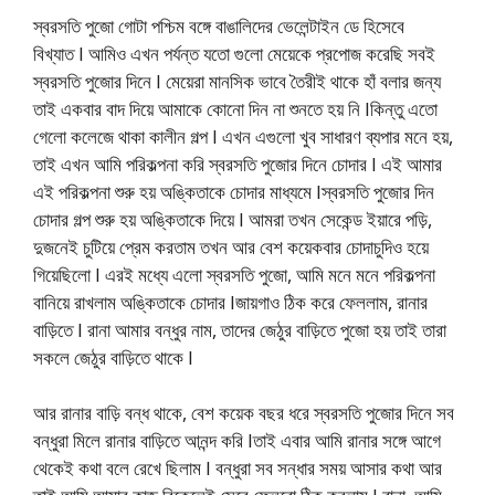
স্বরসতি পুজো গোটা পশ্চিম বঙ্গে বাঙালিদের ভেলেন্টাইন ডে হিসেবে
বিখ্যাত I আমিও এখন পর্যন্ত যতো গুলো মেয়েকে প্রপোজ করেছি সবই
স্বরসতি পুজোর দিনে I মেয়েরা মানসিক ভাবে তৈরীই থাকে হাঁ বলার জন্য
তাই একবার বাদ দিয়ে আমাকে কোনো দিন না শুনতে হয় নি Iকিন্তু এতো
গেলো কলেজে থাকা কালীন গল্প I এখন এগুলো খুব সাধারণ ব্যপার মনে হয়,
তাই এখন আমি পরিকল্পনা করি স্বরসতি পুজোর দিনে চোদার I এই আমার
এই পরিকল্পনা শুরু হয় অঙ্কিতাকে চোদার মাধ্যমে Iস্বরসতি পুজোর দিন
চোদার গল্প শুরু হয় অঙ্কিতাকে দিয়ে I আমরা তখন সেকেন্ড ইয়ারে পড়ি,
দুজনেই চুটিয়ে প্রেম করতাম তখন আর বেশ কয়েকবার চোদাচুদিও হয়ে
গিয়েছিলো I এরই মধ্যে এলো স্বরসতি পুজো, আমি মনে মনে পরিকল্পনা
বানিয়ে রাখলাম অঙ্কিতাকে চোদার Iজায়গাও ঠিক করে ফেললাম, রানার
বাড়িতে I রানা আমার বন্ধুর নাম, তাদের জেঠুর বাড়িতে পুজো হয় তাই তারা
সকলে জেঠুর বাড়িতে থাকে I
আর রানার বাড়ি বন্ধ থাকে, বেশ কয়েক বছর ধরে স্বরসতি পুজোর দিনে সব
বন্ধুরা মিলে রানার বাড়িতে আনন্দ করি Iতাই এবার আমি রানার সঙ্গে আগে
থেকেই কথা বলে রেখে ছিলাম I বন্ধুরা সব সন্ধার সময় আসার কথা আর