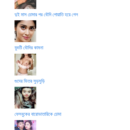
দুই মাস চোদার পর বৌদি পোয়াতি হয়ে গেল
যুবতী বৌদির কামনা
গুদের ভিতর সুড়সুড়ি
ফেসবুকের বারোভাতারিকে চোদা