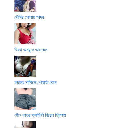
বৌদির সোনায় আদর
বিধবা আম্মু ও আংকেল
কাজের মাসিকে পোয়াতি চোদা
যৌন কাতর ফ্যামিলি রিয়েল থ্রিসাম