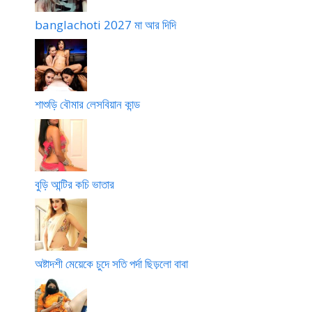
banglachoti 2027 মা আর দিদি
শাশুড়ি বৌমার লেসবিয়ান কান্ড
বুড়ি আন্টির কচি ভাতার
অষ্টাদশী মেয়েকে চুদে সতি পর্দা ছিড়লো বাবা