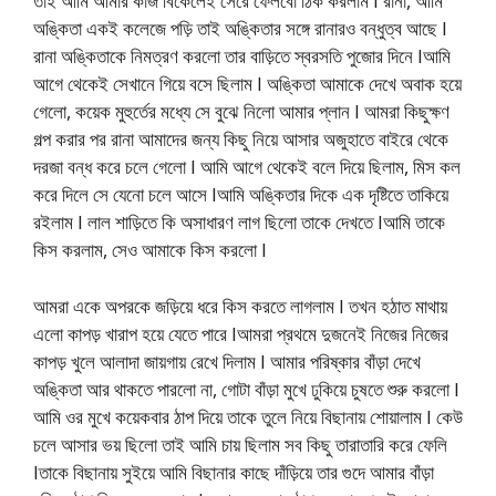
তাই আমি আমার কাজ বিকেলেই সেরে ফেলবো ঠিক করলাম I রানা, আমি
অঙ্কিতা একই কলেজে পড়ি তাই অঙ্কিতার সঙ্গে রানারও বন্ধুত্ব আছে I
রানা অঙ্কিতাকে নিমত্রণ করলো তার বাড়িতে স্বরসতি পুজোর দিনে Iআমি
আগে থেকেই সেখানে গিয়ে বসে ছিলাম I অঙ্কিতা আমাকে দেখে অবাক হয়ে
গেলো, কয়েক মুহুর্তের মধ্যে সে বুঝে নিলো আমার প্লান I আমরা কিছুক্ষণ
গল্প করার পর রানা আমাদের জন্য কিছু নিয়ে আসার অজুহাতে বাইরে থেকে
দরজা বন্ধ করে চলে গেলো I আমি আগে থেকেই বলে দিয়ে ছিলাম, মিস কল
করে দিলে সে যেনো চলে আসে Iআমি অঙ্কিতার দিকে এক দৃষ্টিতে তাকিয়ে
রইলাম I লাল শাড়িতে কি অসাধারণ লাগ ছিলো তাকে দেখতে Iআমি তাকে
কিস করলাম, সেও আমাকে কিস করলো I
আমরা একে অপরকে জড়িয়ে ধরে কিস করতে লাগলাম I তখন হঠাত মাথায়
এলো কাপড় খারাপ হয়ে যেতে পারে Iআমরা প্রথমে দুজনেই নিজের নিজের
কাপড় খুলে আলাদা জায়গায় রেখে দিলাম I আমার পরিষ্কার বাঁড়া দেখে
অঙ্কিতা আর থাকতে পারলো না, গোটা বাঁড়া মুখে ঢুকিয়ে চুষতে শুরু করলো I
আমি ওর মুখে কয়েকবার ঠাপ দিয়ে তাকে তুলে নিয়ে বিছানায় শোয়ালাম I কেউ
চলে আসার ভয় ছিলো তাই আমি চায় ছিলাম সব কিছু তারাতারি করে ফেলি
Iতাকে বিছানায় সুইয়ে আমি বিছানার কাছে দাঁড়িয়ে তার গুদে আমার বাঁড়া