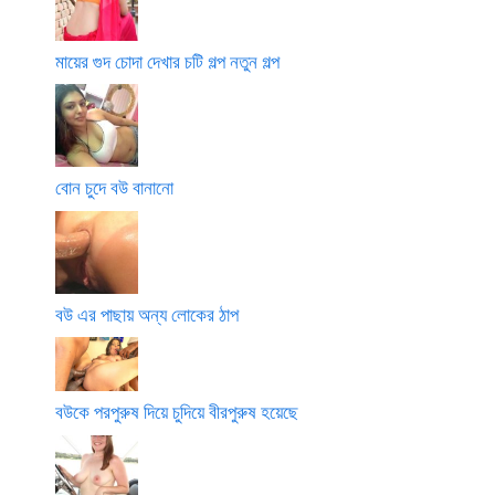
মায়ের গুদ চোদা দেখার চটি গল্প নতুন গল্প
বোন চুদে বউ বানানো
বউ এর পাছায় অন্য লোকের ঠাপ
বউকে পরপুরুষ দিয়ে চুদিয়ে বীরপুরুষ হয়েছে