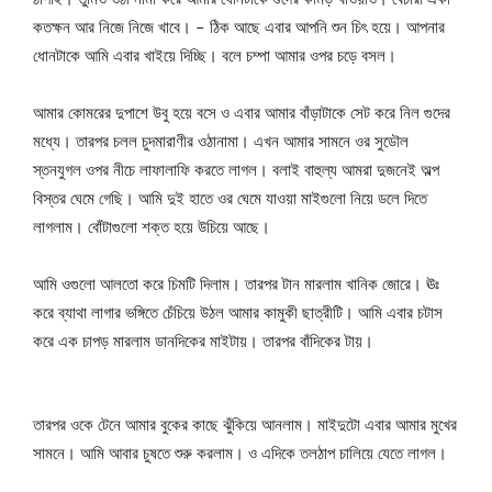
কতক্ষন আর নিজে নিজে খাবে। – ঠিক আছে এবার আপনি শুন চিৎ হয়ে। আপনার
ধোনটাকে আমি এবার খাইয়ে দিচ্ছি। বলে চম্পা আমার ওপর চড়ে বসল।
আমার কোমরের দুপাশে উবু হয়ে বসে ও এবার আমার বাঁড়াটাকে সেট করে নিল গুদের
মধ্যে। তারপর চলল চুদমারাণীর ওঠানামা। এখন আমার সামনে ওর সুডৌল
স্তনযুগল ওপর নীচে লাফালাফি করতে লাগল। বলাই বাহুল্য আমরা দুজনেই অল্প
বিস্তর ঘেমে গেছি। আমি দুই হাতে ওর ঘেমে যাওয়া মাইগুলো নিয়ে ডলে দিতে
লাগলাম। বোঁটাগুলো শক্ত হয়ে উচিয়ে আছে।
আমি ওগুলো আলতো করে চিমটি দিলাম। তারপর টান মারলাম খানিক জোরে। ঊঃ
করে ব্যাথা লাগার ভঙ্গিতে চেঁচিয়ে উঠল আমার কামুকী ছাত্রীটি। আমি এবার চটাস
করে এক চাপড় মারলাম ডানদিকের মাইটায়। তারপর বাঁদিকের টায়।
তারপর ওকে টেনে আমার বুকের কাছে ঝুঁকিয়ে আনলাম। মাইদুটো এবার আমার মুখের
সামনে। আমি আবার চুষতে শুরু করলাম। ও এদিকে তলঠাপ চালিয়ে যেতে লাগল।