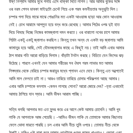
উষ্ণ নিশ্বাস আমার মুখে গলায় এসে ধাক্কা দিতে লাগল। আর আমার বুকের সঙ্গে
ওর নরম পেলব ডাবকা মাইদুটো চেপ্টে গিয়ে এক পরম কমনীয়তার অনুভুতি দিল।
চম্পার গলা দিয়ে মাঝে মাঝে গোঙানির মত একটা আওয়াজ ছাড়া আর কোন আওয়াজ
নেই। চোখ আরামে আপ্লুত হয়ে বন্ধ করে রেখেছে। আমার পিঠের ওপর দুই হাত
দিয়ে খিমছে দিচ্ছে নিজের কামজ্বালা দমন করতে। ওর ধারালো নখের চাপে আমার
পিঠটা একটু একটু জ্বালাও করছিল। কিন্তু তখন অন্য যে একটা বড় জ্বালায় আমি
কামাতুর হয়ে আছি, সেই যৌবনজ্বালার কাছে এ কিছুই নয়। তাই আমি এবার আমার
ঠাপ মারার গতি আরো বাড়িয়ে দিলাম। বাঁড়াটা টনটন করছে। বিচিতে যেন কিসের ঝড়
উঠেছে। পারলে এখনই যেন আমার শরীরের সব ঔরস গরম লাভার মত আমার
লিঙ্গদ্বার থেকে বেরিয়ে চম্পার জরায়ুর মধ্যে প্লাবন এনে দেবে। কিন্তু এত অল্পেতেই
আমি মাল ফেলতে চাই না। আরও তারিয়ে তারিয়ে চোদার পরিকল্পনা আছে আমার।
এবার আমি চম্পাকে বললাম -কেমন লাগছে সোনা? আরো জোরে দেব? -হ্যা এভাবেই
আমায় ঠাপিয়ে যান স্যার। আমি ভীষন আরাম পাচ্ছি।
সত্যি বলছি আপনার মত এত সুন্দর করে এর আগে কেউ আমায় চোদেনি। আমি খুব
লাকি যে আপনাকে আজ পেয়েছি। -আমিও ভীষন লাকি যে তোমাকে আমার বিছানায়
ফেলে ভোদা মারতে পারছি। চল এবার আমি নীচে তুমি ওপরে। তোমায় নীচে থেকে
ঠাপাই। তুমিও ওঠা নামা করে আমার ধোনটাকে গুদের কামড় খাওয়াও। বেচারা একা