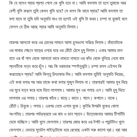
কি যে বলেন স্যার প্রশ্ন পেলে কে খুসি হবে না। আমি বললাম তা হলে তুমাকে আর
বেশী খুসি করলে তুমি কেমন খুসি হবে? সে বলল কি ভাবে স্যার? আমি বললাম তা
বলা যাবে না তুমি যদি অনুমতি দাও তা হলেই ওই খুসি টা করব। চম্পা না বুজেই বলে
ফেলল যে ঠিক আছে স্যার আমি অনুমতি দিলাম।
তারপর আলতো করে ওর চোখের সামনে আসা চুলগুলো সরিয়ে দিলাম। বাঁহাতটাকে
ওর মাথার পেছনে ঘাড়ের ওপরে ধরে ওর ঠোঁটে ঠেসে চুমু দিলাম। এবার আমার ডান
হাত ওর বাঁ গাল থেকে আলতো ভাবে নামতে নামতে ওর কাঁধ থেকে বুলিয়ে নেমে বাম
স্তনটিকে যত্ন করে ছুঁল। আঃ কি নরমতার স্পর্শানুভূতি। চম্পা বলল এইসব কি
করতেছেন স্যার? আমি কিন্তু চিৎতকার দিব। আমি বললাম তুমিই অনুমতি দিয়েছ,
এই কথা বলার পর আর তাকে কথা বলার সুজুগ দিলাম না। তারপরেই আমার মুখ দিয়ে
ওর মুখে যত্ন করে ঘষে দিতে লাগলাম। আমার মুখ ওর গলায় এল। আমি চুমু দিতে
লাগলাম ওর গলায়। তারপর কাঁধে। ঘাড়ে। কানে। গালে। কপালে। নাকে।
ঠোঁটে। চিবুকে। গলায়। এরপর নেমে এলাম বুকে। কুর্তির উপরটা বুকের খোলা
অংশটায়। তারপর পর্যায়ক্রমে ওর বাম ও ডান স্তনে। উত্তেজনায় আমার টিশার্টটা
ঘেমে যাচ্ছিল। আমি খুলে ফেললাম। তারপর জোর করে ওর টপটা ও প্যান্টটাও খুলে
ফেললাম। ভেতরে সুডৌল মাইদুটোকে ধরে রেখেছে একটা সরু কালো ব্রা। ব্রা আর