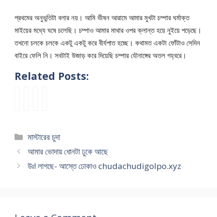
প্রথমের অনুভুতিটা বলার নয়। আমি ভীষন আরামে আমার মুখটা চম্পার ঘর্মাক্ত
মাইয়ের মধ্যে ঘষে চলেছি। চম্পাও আমার মাথার ওপর ক্লান্ত হয়ে নুইয়ে পড়েছে।
তখনো চলকে চলকে একটু একটু করে বীর্যপাত হচ্ছে। কথামত একটা ফোঁটাও সেদিন
বাইরে ফেলি নি। সবটাই উজাড় করে দিয়েছি চম্পার যৌনাঙ্গের অতল গহ্বরে।
Related Posts:
ম্য
b
n
k
ডা
a
e
a
ম
n
w
k
কে
g
s
i
Categories
মাস্টারের চুদা
৩
l
e
m
বা
a
x
a
আমার ভোদায় ধোনটা ঢুকে আছে
র
s
s
k
উঃ! লাগছে- আস্তে ঢোকাও chudachudigolpo.xyz
চু
e
t
c
দে
x
o
h
সে
s
r
o
লা
t
y
d
ই
o
f
a