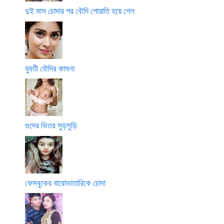
দুই মাস চোদার পর বৌদি পোয়াতি হয়ে গেল
যুবতী বৌদির কামনা
গুদের ভিতর সুড়সুড়ি
ফেসবুকের বারোভাতারিকে চোদা