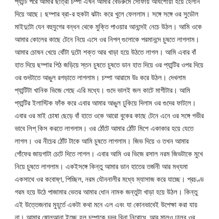
প্যান্টি পরে আমার ছাত্রী চম্পা এখন আমার বেডরুমে সোফায় আধশোয়া হয়ে হেলান
দিয়ে আছে। ছম্পার ব্রা-র হুকটা ঝটাং করে খুলে ফেললাম। সঙ্গে সঙ্গে ওর সুডৌল
মাইদুটো যেন বহুযুগের বন্ধন থেকে মুক্তি পাওয়ার আনন্দেই নেচে উঠল। আমি ওকে
আমার কোলের কাছে টেনে নিয়ে এসে ওর নিপল্ গুলোকে পরমানন্দে চুষতে লাগলাম।
আমার চোষন খেয়ে বোঁটা দুটো শক্ত আর খাড়া হয়ে উঠতে লাগল। আমি এবার বাঁ
হাত দিয়ে ছম্পার পিঠ জড়িয়ে স্তন চুষতে চুষতে ডান হাত দিয়ে ওর প্যান্টির ওপর দিয়ে
ওর গুদটাতে আঙুল রগড়াতে লাগলাম। চম্পা আরামে উঃ করে উঠল। দেখলাম
প্যান্টিটা খানিক ভিজে গেছে এরি মধ্যে। গুদে ভালই জল কাটে মাগীটার। আমি
প্যান্টির ইলাস্টিক ফাঁক করে এবার আমার আঙুল ঢুকিয়ে দিলাম ওর গুদের ফাটলে।
এবার ওর মাই চোষা ছেড়ে বাঁ হাতে ওকে আরো বুকের কাছে টেনে এনে ওর সঙ্গে গভীর
ভাবে লিপ্ কিস করতে লাগলাম। ওর ঠোঁটে আমার ঠোঁট মিশে একাকার হয়ে যেতে
লাগল। ওর নীচের ঠোঁট টাকে আমি চুষতে লাগলাম। জিভ দিয়ে ও তখন আমার
গোঁফের জায়গাটা চেটে দিতে লাগল। এবার আমি ওর ভিজে রসাল নরম জিভটাকে মুখে
নিয়ে চুষতে লাগলাম। একইসঙ্গে কিন্তু আমার ডান হাতের তর্জনী আর মধ্যমা
একসাথে ওর কবোষ্ণ, পিচ্ছিল, নরম যৌননালীর মধ্যে ম্যাসাজ করে যাচ্ছে। প্রচণ্ড
গরম হয়ে উঠে পাজামার ভেতর আমার ধোন নামক জন্তুটা খাড়া হয়ে উঠল। কিন্তু
এই উত্তেজনার মুহূর্তে একটা কথা মনে এল এবং যা কোনভাবেই উপেক্ষা করা যায়
না। আমার ষোলআনা ইচ্ছে হল চম্পাকে চুদব বিনা নিরোধে, আর মালও ঢালব ওর