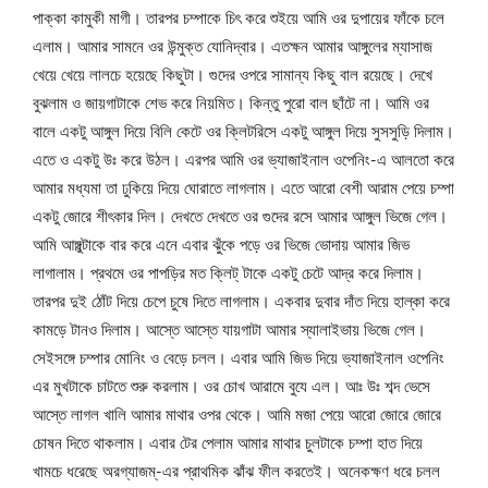
পাক্কা কামুকী মাগী। তারপর চম্পাকে চিৎ করে শুইয়ে আমি ওর দুপায়ের ফাঁকে চলে
এলাম। আমার সামনে ওর উন্মুক্ত যোনিদ্বার। এতক্ষন আমার আঙ্গুলের ম্যাসাজ
খেয়ে খেয়ে লালচে হয়েছে কিছুটা। গুদের ওপরে সামান্য কিছু বাল রয়েছে। দেখে
বুঝলাম ও জায়গাটাকে শেভ করে নিয়মিত। কিন্তু পুরো বাল ছাঁটে না। আমি ওর
বালে একটু আঙ্গুল দিয়ে বিলি কেটে ওর ক্লিটরিসে একটু আঙ্গুল দিয়ে সুসসুড়ি দিলাম।
এতে ও একটু উঃ করে উঠল। এরপর আমি ওর ভ্যাজাইনাল ওপেনিং-এ আলতো করে
আমার মধ্যমা তা ঢুকিয়ে দিয়ে ঘোরাতে লাগলাম। এতে আরো বেশী আরাম পেয়ে চম্পা
একটু জোরে শীৎকার দিল। দেখতে দেখতে ওর গুদের রসে আমার আঙ্গুল ভিজে গেল।
আমি আঙ্গুল্টাকে বার করে এনে এবার ঝুঁকে পড়ে ওর ভিজে ভোদায় আমার জিভ
লাগালাম। প্রথমে ওর পাপড়ির মত ক্লিট্ টাকে একটু চেটে আদ্র করে দিলাম।
তারপর দুই ঠোঁট দিয়ে চেপে চুষে দিতে লাগলাম। একবার দুবার দাঁত দিয়ে হাল্কা করে
কামড়ে টানও দিলাম। আস্তে আস্তে যায়গাটা আমার স্যালাইভায় ভিজে গেল।
সেইসঙ্গে চম্পার মোনিং ও বেড়ে চলল। এবার আমি জিভ দিয়ে ভ্যাজাইনাল ওপেনিং
এর মুখটাকে চাটতে শুরু করলাম। ওর চোখ আরামে বুযে এল। আঃ উঃ শব্দ ভেসে
আস্তে লাগল খালি আমার মাথার ওপর থেকে। আমি মজা পেয়ে আরো জোরে জোরে
চোষন দিতে থাকলাম। এবার টের পেলাম আমার মাথার চুলটাকে চম্পা হাত দিয়ে
খামচে ধরেছে অরগ্যাজম্-এর প্রাথমিক ঝাঁঝ ফীল করতেই। অনেকক্ষণ ধরে চলল