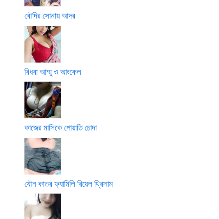
বৌদির সোনায় আদর
বিধবা আম্মু ও আংকেল
কাজের মাসিকে পোয়াতি চোদা
যৌন কাতর ফ্যামিলি রিয়েল থ্রিসাম