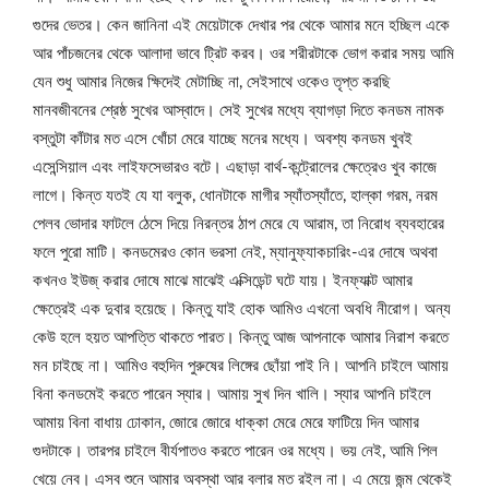
গুদের ভেতর। কেন জানিনা এই মেয়েটাকে দেখার পর থেকে আমার মনে হচ্ছিল একে
আর পাঁচজনের থেকে আলাদা ভাবে ট্রিট করব। ওর শরীরটাকে ভোগ করার সময় আমি
যেন শুধু আমার নিজের ক্ষিদেই মেটাচ্ছি না, সেইসাথে ওকেও তৃপ্ত করছি
মানবজীবনের শ্রেষ্ঠ সুখের আস্বাদে। সেই সুখের মধ্যে ব্যাগড়া দিতে কনডম নামক
বস্তুটা কাঁটার মত এসে খোঁচা মেরে যাচ্ছে মনের মধ্যে। অবশ্য কনডম খুবই
এসেন্সিয়াল এবং লাইফসেভারও বটে। এছাড়া বার্থ-কন্ট্রোলের ক্ষেত্রেও খুব কাজে
লাগে। কিন্ত যতই যে যা বলুক, ধোনটাকে মাগীর স্যাঁতস্যাঁতে, হাল্কা গরম, নরম
পেলব ভোদার ফাটলে ঠেসে দিয়ে নিরন্তর ঠাপ মেরে যে আরাম, তা নিরোধ ব্যবহারের
ফলে পুরো মাটি। কনডমেরও কোন ভরসা নেই, ম্যানুফ্যাকচারিং-এর দোষে অথবা
কখনও ইউজ্ করার দোষে মাঝে মাঝেই এক্সিডেন্ট ঘটে যায়। ইনফ্যাক্ট আমার
ক্ষেত্রেই এক দুবার হয়েছে। কিন্তু যাই হোক আমিও এখনো অবধি নীরোগ। অন্য
কেউ হলে হয়ত আপত্তি থাকতে পারত। কিন্তু আজ আপনাকে আমার নিরাশ করতে
মন চাইছে না। আমিও বহুদিন পুরুষের লিঙ্গের ছোঁয়া পাই নি। আপনি চাইলে আমায়
বিনা কনডমেই করতে পারেন স্যার। আমায় সুখ দিন খালি। স্যার আপনি চাইলে
আমায় বিনা বাধায় ঢোকান, জোরে জোরে ধাক্কা মেরে মেরে ফাটিয়ে দিন আমার
গুদটাকে। তারপর চাইলে বীর্যপাতও করতে পারেন ওর মধ্যে। ভয় নেই, আমি পিল
খেয়ে নেব। এসব শুনে আমার অবস্থা আর বলার মত রইল না। এ মেয়ে জন্ম থেকেই