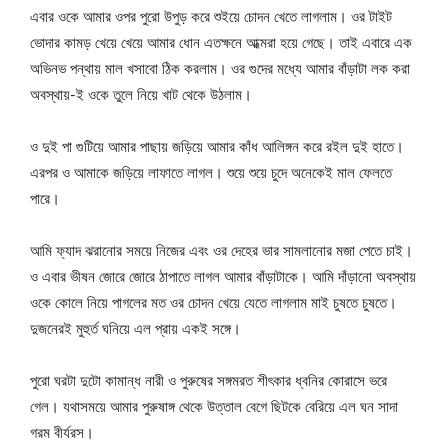
এবার ওকে আমার ওপর পুরো উপুড় করে শুইয়ে চোদন খেতে লাগলাম। ওর টাইট
ভোদার কামড় খেয়ে খেয়ে আমার ধোন এতক্ষনে আধ্মরা হয়ে গেছে। তাই এবারে এক
অভিনভ পন্থায় মাল খসাবো ঠিক করলাম। ওর গুদের মধ্যে আমার বাঁড়াটা লক করা
অবস্থায়-ই ওকে তুলে নিয়ে খাট থেকে উঠলাম।
ও দুই পা গুটিয়ে আমার পাছায় জড়িয়ে আমার কাঁধ আলিঙ্গন করে রইল দুই হাতে।
এরপর ও আমাকে জড়িয়ে লাফাতে লাগল। শুয়ে শুয়ে চুদে অনেকেই মাল ফেলতে
পারে।
আমি ফ্যাদ ঝরানোর সময়ে নিজের এবং ওর দেহের ভার সামলানোর মজা পেতে চাই।
ও এবার ভীষন জোরে জোরে ঠাপাতে লাগল আমার বাঁড়াটাকে। আমি দাঁড়ানো অবস্থায়
ওকে কোলে নিয়ে পাগলের মত ওর চোদন খেয়ে যেতে লাগলাম মাই চুষতে চুষতে।
দুজনেরই মুহুর্ত ঘনিয়ে এল প্রায় একই সঙ্গে।
পুরো ঘরটা দুটো কামান্ধ নারী ও পুরুষের সঙ্গমরত শীৎকার ধ্বনির কোরাসে ভরে
গেল। যথাসময়ে আমার পুরুষাঙ্গ থেকে উত্তাল বেগে ছিটকে বেরিয়ে এল ঘন সাদা
গরম বীর্যরস।