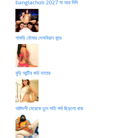
banglachoti 2027 মা আর দিদি
শাশুড়ি বৌমার লেসবিয়ান কান্ড
বুড়ি আন্টির কচি ভাতার
অষ্টাদশী মেয়েকে চুদে সতি পর্দা ছিড়লো বাবা