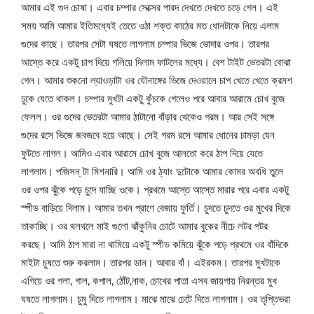
আমার এই গুদ চোষা। এবার চম্পার সেক্সের পারদ দেখতে দেখতে চড়ে গেল। এই
সময় আমি আমার ইতিমধ্যেই তেতে ওঠা শক্ত কাঠের মত ধোনটাকে নিয়ে এলাম
গুদের কাছে। তারপর সেটা ঘষতে লাগলাম চম্পার ভিজে ভোদার ওপর। তারপর
আস্তে করে একটু চাপ দিয়ে গলিয়ে দিলাম ফাটলের মধ্যে। বেশ টাইট ভেতরটা বোঝা
গেল। আমার শুকনো ল্যাওড়াটা ওর যৌনাঙ্গের ভিজে দেওয়ালে চাপ খেতে খেতে ক্রমশ
ঢুকে যেতে থাকল। চম্পার মুখটা একটু কুঁচকে গেলেও পরে আবার আরামে চোখ বুজে
ফেলল। ওর গুদের ভেতরটা আমার ঠাটানো বাঁড়ার থেকেও গরম। আর সেই সঙ্গে
গুদের রসে ভিজে জবজবে হয়ে আছে। সেই গরম রসে আমার ধোনের চামড়া যেন
ফুটতে লাগল। আমিও এবার আরামে চোখ বুজে আলতো করে ঠাপ দিয়ে যেতে
লাগলাম। পজিসন্ টা মিশনারি। আমি ওর ঠ্যাং দুটোকে আমার কোমর অবধি তুলে
ওর ওপর ঝুঁকে পড়ে চুদে যাচ্ছি ওকে। প্রথমে আস্তে আস্তে মারার পরে এবার একটু
স্পীড বাড়িয়ে দিলাম। আমার তখন প্রাণে বেজায় ফুর্তি। চুদতে চুদতে ওর মুখের দিকে
তাকাচ্ছি। ওর থলথলে মাই গুলো ঝাঁকুনির চোটে আমার বুকের নীচে লটর পটর
করছে। আমি ঠাপ মারা না থামিয়ে একটু স্পীড কমিয়ে ঝুঁকে পড়ে প্রথমে ওর বাঁদিকে
মাইটা চুষতে শুরু করলাম। তারপর ডান। আবার বাঁ। এইরকম। তারপর মুখটাকে
এগিয়ে ওর গলা, গাল, কপাল, ঠোঁট,নাক, চোখের পাতা এসব জায়গায় নিরন্তর মুখ
ঘষতে লাগলাম। চুমু দিতে লাগলাম। মাঝে মাঝে চেটে দিতে লাগলাম। ওর তৃপ্তিভরা