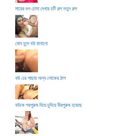
মায়ের গুদ চোদা দেখার চটি গল্প নতুন গল্প
বোন চুদে বউ বানানো
বউ এর পাছায় অন্য লোকের ঠাপ
বউকে পরপুরুষ দিয়ে চুদিয়ে বীরপুরুষ হয়েছে