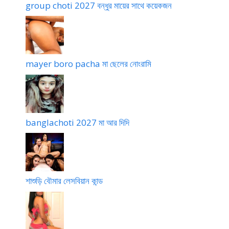
group choti 2027 বন্ধুর মায়ের সাথে কয়েকজন
mayer boro pacha মা ছেলের নোংরামি
banglachoti 2027 মা আর দিদি
শাশুড়ি বৌমার লেসবিয়ান কান্ড