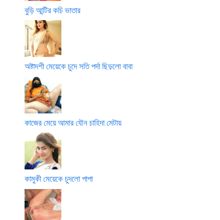
বুড়ি আন্টির কচি ভাতার
অষ্টাদশী মেয়েকে চুদে সতি পর্দা ছিড়লো বাবা
কাজের মেয়ে আমার যৌন চাহিদা মেটায়
কামুকী মেয়েকে চুদলো পাপা