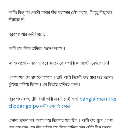
আমিঃ কিছু না! বেচারী আবার দাঁড় করানোর চেষ্টা করছে, কিন্তু কিছুতেই
দাঁড়াচ্ছে না!
প্রতাপঃ আর ভাবী! মানে…
আমি তার দিকে তাকিয়ে হেসে বললাম।
আমিঃ এতো ভনিতা না করে বল যে তোর ভাবিকে ন্যাংটো দেখতে চাস!
একথা শুনে সে হাসতে লাগলো। তাই আমি নিজেই তার মাথা ধরে দরজার
ফুঁটোয় লাগিয়ে দিলাম। সে ভিতরে তাকিয়ে বলল।
প্রতাপঃ ওয়াও…!!!!!! মা! ভাবী একটা সেই মাল!
bangla mami ke
chodar golpo মামীর গোলাপী ভোদা
এসময় ভাবনা মন খারাপ করে বিছানায় শুয়ে ছিল। আমি তার মুখে একথা
শুনে তার কান ধরে দাঁড় করিয়ে তার দিকে তাকিয়ে তার ঠোঁটে কিস করতে