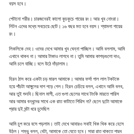
বয়স হবে।
পেটানো শরীর। চারজনেরই কালো কুচকুচে গায়ের রং। আর খুব নোংরা।
লিটন এদের মধ্যে সবচেয়ে ছোট। ১৬ বছর মত হবে বয়স। শ্যামলা গায়ের
রং।
লিকলিকে দেহ। ওদের দেখে আমার খুব ঘেন্না পাচ্ছিল। আমি বললাম, আমি
এখানে থাকব না। আমার টাকাও লাগবে না। তুমি আমার কাপড়গুলো দাও,
আমি চলে যাচ্ছি। বলে উঠে দাঁড়ালাম।
হিরন ঠাস করে একটা চড় মারল আমাকে। আমার ফর্সা গাল লাল টকটকে
হয়ে পাঁচটা আঙ্গুলের দাগ পড়ে গেল। হিরন চেচিয়ে বলল, এখানে আমি বলব,
আর তুই শুনবি। ছিনাল মাগী, এত গুলা ছেলের সাথে টাংকি মারতে পারিস
আর আমার বন্ধুদের সাথে এক রাত কাটাতে পিরিস না? ছেলে দুটো আমাকে
প্রায় দুই ঘন্টা ধরে চুদেছিল
আমি চুপ করে বসে পড়লাম। তাই দেখে আবারও সবাই খিক খিক করে হেসে
উঠল। শম্ভু বলল, বেটা, আমাকে তো যেতে হবে। সারা রাত থাকতে পারব