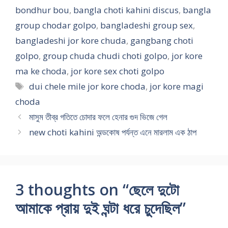
o
দা
g
m
দা
m
r
a
bondhur bou
,
bangla choti kahini discus
,
bangla
u
গ্রু
e
o
পা
C
l
n
group chodar golpo
,
bangladeshi group sex
,
s
প
g
j
নু
h
s
g
bangladeshi jor kore chuda
,
gangbang choti
e
সে
a
a
–
o
f
c
w
ক্স
n
3
ব
t
u
h
golpo
,
group chuda chudi choti golpo
,
jor kore
i
–
g
x
ন্ধু
i
c
o
ma ke choda
,
jor kore sex choti golpo
f
ম
b
সু
নি
ব
k
d
Tags
dui chele mile jor kore choda
,
jor kore magi
e
ধ্য
a
ন্দ
য়ে
উ
i
a
g
রা
n
রী
বো
শা
n
মু
choda
r
তে
g
ব
ন
শু
g
খে
মাসুম তীব্র গতিতে চোদার ফলে হেনার গুদ ভিজে গেল
o
র
g
উ
কে
ড়ি
b
গু
new choti kahini অন্ডকোষ পর্যন্ত এনে মারলাম এক ঠাপ
u
রা
r
কে
চো
শা
y
দে
p
ম
o
নি
দা
লী
t
পোঁ
s
চো
u
য়ে
র
কে
h
দে
e
দ
p
গ্রু
গ্রু
নি
r
এ
x
ন
s
প
প
য়ে
e
ক
3 thoughts on “ছেলে দুটো
ভা
e
সে
সে
ফে
e
সা
র
x
ক্স
ক্স
ম
b
থে
আমাকে প্রায় দুই ঘন্টা ধরে চুদেছিল”
তী
c
এ
ড
o
ঠা
য়
h
র
ম
y
প