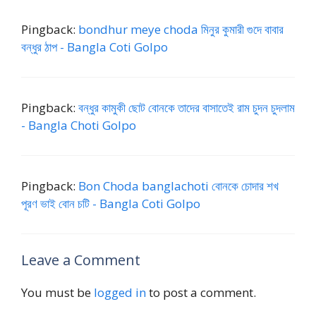
গ্রু
o
ম
সে
s
চ
প
t
জা
ক্স
বাং
ল
Pingback:
bondhur meye choda মিনুর কুমারী গুদে বাবার
সে
i
২
লা
ছে
বন্ধুর ঠাপ - Bangla Coti Golpo
ক্স
g
র
পা
o
গ্রু
নু
l
প
p
চু
Pingback:
বন্ধুর কামুকী ছোট বোনকে তাদের বাসাতেই রাম চুদন চুদলাম
o
দা
- Bangla Choti Golpo
b
চু
a
দি
n
র
g
স
Pingback:
Bon Choda banglachoti বোনকে চোদার শখ
l
ত্যি
পূরণ ভাই বোন চটি - Bangla Coti Golpo
a
গ
ল্প
Leave a Comment
You must be
logged in
to post a comment.