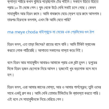
ক্লান্ত শরীরে কখল ঘুমিয়ে পড়েছিলাম টের পাইনি। সকালে উঠতে উঠতে
প্রায় ১০ টা বেজে গেল। ঘুম থেকে উঠে দেখি সবাই চলে গেছে। কেবল
সাহাবুদ্দীন আর হিরন রুমে। আমি বাথরুমে যেয়ে ফ্রেশ হয়ে রুমে আসলাম।
তারপর হিরনকে বললাম, এখন কি আমি যেতে পারি?
ma meye choda থাইল্যান্ডে মা মেয়ের এক প্রেমিকের গুদ ঠাপ
হিরন বলল, এত তাড়া কিসের? রাতের বাসে যাবি। আমি টিকিট ম্যানেজ
করতে লোক পাঠিয়েছি। আপাতত সকালের নাস্তা করে নিই।
বলে হিরন আর সাহাবুদ্দীন আবারও আমাকে প্রায় এক ঘন্টা চুদল। দুপুরের
দিকে হিরন দুজন ছেলেকে নিয়ে আসল। দুজনেই খুব বড়লোক বলে মনে
হল।
হিরন বলল, এরা আমার জানের দোস্ত, আর ও আমার গার্লফ্রেন্ড; তুমি ওদের
সাথে একটু গল্প কর। আমি দেখি তোমার টিকিটের কি ব্যাবস্তা করতে পারি।
এই বলে সে সাহাবুদ্দীনকে নিয়ে বেরিয়ে গেল।