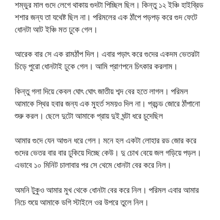
শম্ভুর মাল গুদে লেগে থাকায় গুদটা পিচ্ছিল ছিল। কিন্তু ১২ ইঞ্চি হাইব্রিড
শশার জন্য তা যথেষ্ট ছিল না। পরিমলের এক ঠাঁপে পড়পড় করে গুদ ফেটে
ধোনটা আট ইঞ্চি মত ঢুকে গেল।
আরেক বার সে এক রামঠাঁপ দিল। এবার পড়াৎ করে গুদের একদম ভেতরটা
চিড়ে পুরো ধোনটাই ঢুকে গেল। আমি প্রাণপনে চিৎকার করলাম।
কিন্তু গলা দিয়ে কেবল ঘোৎ ঘোৎ জাতীয় শব্দ বের হতে লাগল। পরিমল
আমাকে স্থির হবার জন্য এক মুহর্ত সময়ও দিল না। প্রচন্ড জোরে ঠাঁপানো
শুরু করল। ছেলে দুটো আমাকে প্রায় দুই ঘন্টা ধরে চুদেছিল
আমার গুদে যেন আগুন ধরে গেল। মনে হল একটা লোহার রড জোর করে
গুদের ভেতর বার বার ঢুকিয়ে দিচ্ছে কেউ। দু চোখ বেয়ে জল গড়িয়ে পড়ল।
এভাবে ১০ মিনিট চালাবার পর সে থেমে ধোনটা বের করে নিল।
অমনি টুকুও আমার মুখ থেকে ধোনটা বের করে নিল। পরিমল এবার আমার
নিচে শুয়ে আমাকে ডগি স্টাইলে ওর উপরে তুলে নিল।