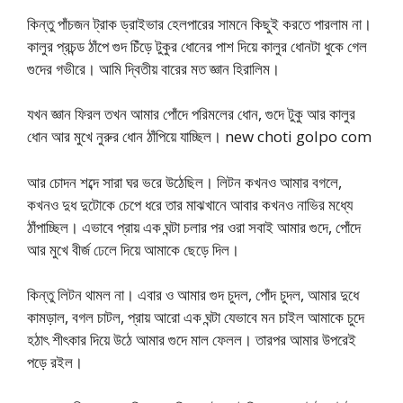
কিন্তু পাঁচজন ট্রাক ড্রাইভার হেলপারের সামনে কিছুই করতে পারলাম না।
কালুর প্রচন্ড ঠাঁপে গুদ চিঁড়ে টুকুর ধোনের পাশ দিয়ে কালুর ধোনটা ধুকে গেল
গুদের গভীরে। আমি দ্বিতীয় বারের মত জ্ঞান হিরালিম।
যখন জ্ঞান ফিরল তখন আমার পোঁদে পরিমলের ধোন, গুদে টুকু আর কালুর
ধোন আর মুখে নুরুর ধোন ঠাঁপিয়ে যাচ্ছিল। new choti golpo com
আর চোদন শব্দে সারা ঘর ভরে উঠেছিল। লিটন কখনও আমার বগলে,
কখনও দুধ দুটোকে চেপে ধরে তার মাঝখানে আবার কখনও নাভির মধ্যে
ঠাঁপাচ্ছিল। এভাবে প্রায় এক ঘন্টা চলার পর ওরা সবাই আমার গুদে, পোঁদে
আর মুখে বীর্জ ঢেলে দিয়ে আমাকে ছেড়ে দিল।
কিন্তু লিটন থামল না। এবার ও আমার গুদ চুদল, পোঁদ চুদল, আমার দুধে
কামড়াল, বগল চাটল, প্রায় আরো এক ঘন্টা যেভাবে মন চাইল আমাকে চুদে
হঠাৎ শীৎকার দিয়ে উঠে আমার গুদে মাল ফেলল। তারপর আমার উপরেই
পড়ে রইল।