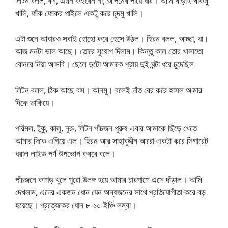
লিটন বলল, বস, এমন কইরেন না, আপনের পায়ে ধরি। আমি খাড়াই থাকমু
খালি, ফাঁক ফোকর পাইলে একটু করে চুদমু খালি।
এটা শুনে আবারও সবাই হোহো করে হেসে উঠল। হিরন বলল, আচ্ছা, যা।
আজ মনটা ভাল আছে। তোরে সুযোগ দিলাম। কিন্তু কাল তোর খালাতো
বোনরে নিয়া আসবি। ছেলে দুটো আমাকে প্রায় দুই ঘন্টা ধরে চুদেছিল
লিটন বলল, ঠিক আছে বস। আনমু। বলেই দাঁত বের করে হাসল আমার
দিকে তাকিয়ে।
পরিমল, টুকু, কালু, নুরু, লিটন পাঁচজন পুরুষ এবার আমাকে ছিঁড়ে খেতে
আমার দিকে এগিয়ে এল। হিরন আর সাহাবুদ্দীন আরো একটা করে সিগারেট
ধরাল লাইভ পর্ণ উপভোগ করবে বলে।
পাঁচজনে কাপড় খুলে পুরো উলঙ্গ হয়ে আমার চারপাশে এসে দাঁড়াল। আমি
দেখলাম, এদের একজন ধোন যেন অন্যজনের সাথে প্রতিযোগীতা করে বড়
হয়েছে। প্রত্যেকের ধোন ৮-১০ ইঞ্চি লম্বা।