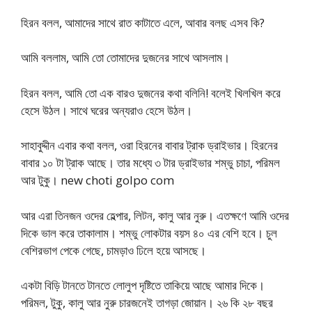
হিরন বলল, আমাদের সাথে রাত কাটাতে এলে, আবার বলছ এসব কি?
আমি বললাম, আমি তো তোমাদের দুজনের সাথে আসলাম।
হিরন বলল, আমি তো এক বারও দুজনের কথা বলিনি! বলেই খিলখিল করে
হেসে উঠল। সাথে ঘরের অন্যরাও হেসে উঠল।
সাহাবুদ্দীন এবার কথা বলল, ওরা হিরনের বাবার ট্রাক ড্রাইভার। হিরনের
বাবার ১০ টা ট্রাক আছে। তার মধ্যে ৩ টার ড্রাইভার শম্ভু চাচা, পরিমল
আর টুকু। new choti golpo com
আর এরা তিনজন ওদের হেল্পার, লিটন, কালু আর নুরু। এতক্ষণে আমি ওদের
দিকে ভাল করে তাকালাম। শম্ভু লোকটার বয়স ৪০ এর বেশি হবে। চুল
বেশিরভাগ পেকে গেছে, চামড়াও ঢিলে হয়ে আসছে।
একটা বিড়ি টানতে টানতে লোলুপ দৃষ্টিতে তাকিয়ে আছে আমার দিকে।
পরিমল, টুকু, কালু আর নুরু চারজনেই তাগড়া জোয়ান। ২৬ কি ২৮ বছর