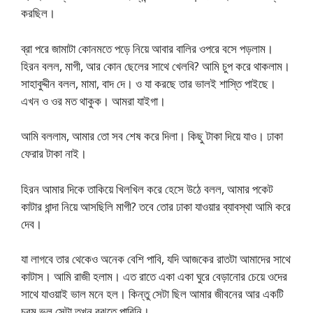
করছিল।
ব্রা পরে জামাটা কোনমতে পড়ে নিয়ে আবার বালির ওপরে বসে পড়লাম।
হিরন বলল, মাগী, আর কোন ছেলের সাথে খেলবি? আমি চুপ করে থাকলাম।
সাহাবুদ্দীন বলল, মামা, বাদ দে। ও যা করছে তার ভালই শাস্তি পাইছে।
এখন ও ওর মত থাকুক। আমরা যাইগা।
আমি বললাম, আমার তো সব শেষ করে দিলা। কিছু টাকা দিয়ে যাও। ঢাকা
ফেরার টাকা নাই।
হিরন আমার দিকে তাকিয়ে খিলখিল করে হেসে উঠে বলল, আমার পকেট
কাটার ধান্দা নিয়ে আসছিলি মাগী? তবে তোর ঢাকা যাওয়ার ব্যাবস্থা আমি করে
দেব।
যা লাগবে তার থেকেও অনেক বেশি পাবি, যদি আজকের রাতটা আমাদের সাথে
কাটাস। আমি রাজী হলাম। এত রাতে একা একা ঘুরে বেড়ানোর চেয়ে ওদের
সাথে যাওয়াই ভাল মনে হল। কিন্তু সেটা ছিল আমার জীবনের আর একটি
চরম ভুল সেটা তখন বুঝতে পারিনি।