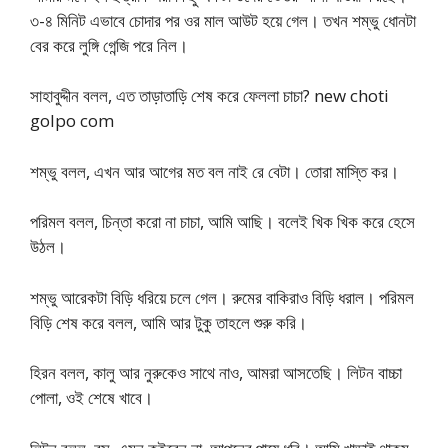
৩-৪ মিনিট এভাবে চোদার পর ওর মাল আউট হয়ে গেল। তখন শম্ভু ধোনটা
বের করে লুঙ্গি গেন্জি পরে নিল।
সাহাবুদ্দীন বলল, এত তাড়াতাড়ি শেষ করে ফেললা চাচা? new choti
golpo com
শম্ভু বলল, এখন আর আগের মত বল নাই রে বেটা। তোরা মাস্তি কর।
পরিমল বলল, চিন্তা করো না চাচা, আমি আছি। বলেই খিক খিক করে হেসে
উঠল।
শম্ভু আরেকটা বিড়ি ধরিয়ে চলে গেল। রুমের বাকিরাও বিড়ি ধরাল। পরিমল
বিড়ি শেষ করে বলল, আমি আর টুকু তাহলে শুরু করি।
হিরন বলল, কালু আর নুরুকেও সাথে নাও, আমরা আসতেছি। লিটন বাচ্চা
পোলা, ওই শেষে খাবে।