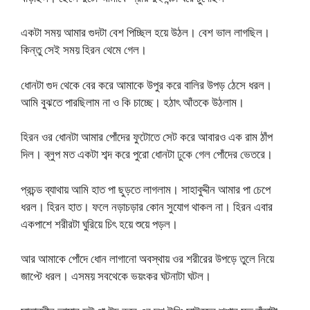
একটা সময় আমার গুদটা বেশ পিচ্ছিল হয়ে উঠল। বেশ ভাল লাগছিল।
কিন্তু সেই সময় হিরন থেমে গেল।
ধোনটা গুদ থেকে বের করে আমাকে উপুর করে বালির উপড় ঠেসে ধরল।
আমি বুঝতে পারছিলাম না ও কি চাচ্ছে। হঠাৎ আঁতকে উঠলাম।
হিরন ওর ধোনটা আমার পোঁদের ফুটোতে সেট করে আবারও এক রাম ঠাঁপ
দিল। ব্লুপ মত একটা শব্দ করে পুরো ধোনটা ঢুকে গেল পোঁদের ভেতরে।
প্রচন্ড ব্যাথায় আমি হাত পা ছুড়তে লাগলাম। সাহাবুদ্দীন আমার পা চেপে
ধরল। হিরন হাত। ফলে নড়াচড়ার কোন সুযোগ থাকল না। হিরন এবার
একপাশে শরীরটা ঘুরিয়ে চিৎ হয়ে শুয়ে পড়ল।
আর আমাকে পোঁদে ধোন লাগানো অবস্থায় ওর শরীরের উপড়ে তুলে নিয়ে
জাপ্টে ধরল। এসময় সবথেকে ভয়ংকর ঘটনাটা ঘটল।