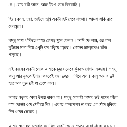
নে। তোর চাচী জানে, আজ ট্রিপ মেরে ফিরতাছি।
হিরন বলল, চাচা, তাইলে তুমি একটা হিট মেরে যাওগা। আমরা বাকি রাত
খেলমুনে।
শম্ভু মাথা ঝাঁকিয়ে কাপড় চোপড় খুলে ফেলল। আমি দেখলাম, ওর লাল
মুন্ডিটার মাথা দিয়ে এখুনি রস গড়িয়ে পড়ছে। ধোনের চামড়াতেও ভাঁজ
পড়েছে।
এই বয়সের একটা লোক আমাকে চুদবে ভেবে কুঁকড়ে গেলাম লজ্জায়। শম্ভু
কালু আর নুরকে ইশারা করতেই ওরা দুজনে এগিয়ে এল। কালু আমার দুই
হাত আর নুরু দুই পা চেপে ধরল।
আমার নড়বার কোন উপায় থাকল না। শম্ভু লোকটা আমার দুই পায়ের ফাঁকে
বসে ধোনটা গুদে ঠেকিয়ে দিল। এরপর কালক্ষেপন না করে এক ঠাঁপে ঢুকিয়ে
দিল গুদের ভেতরে।
আমার মনে হল ছত্রাক ধরা কিছু একটা গুদের ভেতর আসা যাওয়া করছে।