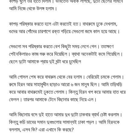
কাপড় খুলে ওর হাতে দিলাম। ভাবতেও অবাক লাগছে, দুটো ছেলের সামনে
আমি নিজে থেকে উলঙ্গ হলাম।
কাপড় পরিষ্কার করতে হলে এটা করতেই হত। বাথরুমে ঢুকে দেখলাম,
গুদের আর পোঁদের চারপাশে রক্ত গড়িয়ে সেগুলো জমে কাল হয়ে আছে।
সেগুলো সব পরিষ্কার করতে বেশ কিছুটা সময় লেগে গেল। ততক্ষণে
পেইনকিলারও কাজ শুরু করে দিয়েছিল। ব্যাথা অনেকটাই কমে গিয়েছিল।
ছেলে দুটো আমাকে প্রায় দুই ঘন্টা ধরে চুদেছিল
আমি গোসল শেষ করে বাথরুম থেকে বের হলাম। বেরিয়েই চমকে গেলাম।
রুমে হিরন আর সাহাবুদ্দীন ছাড়াও আরো ৬ জন মানুষ ছিল। আমি তড়িঘড়ি
করে আবার বাথরুমেই ঢুকতে গেলাম। কিন্তু হিরন খপ করে আমার হাত ধরে
ফেলল। তারপর আমাকে টেনে বিছানার কাছে নিয়ে এল।
আমি বিছানায় বসে দুই হাতে আমার দুধ দুটো ঢাকবার ব্যার্থ চেষ্টা করলাম।
কিন্তু কচি ডাবের সমান দুধগুলোর সামান্যই ঢাকা পড়ল। আমি হিরনকে
বললাম, এসব কি? এরা এখানে কি করছে?