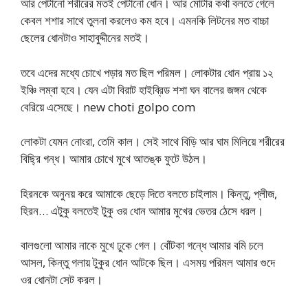
আর পেটানো শরীরের মতই পেটানো ধোন। আর মোটার কথা বলতে গেলে
কেবল শশার সাথে তুলনা করলেও কম হবে। এমনকি লিটনের মত বাচ্চা
ছেলের ধোনটাও সাহাবুদ্দীনের মতই।
তবে এদের মধ্যে চোখে পড়ার মত ছিল পরিমল। লোকটার ধোন প্রায় ১২
ইঞ্চি লম্বা হবে। যেন এটা বিরাট হাইব্রিড শশা ঘন বালের জঙ্গন থেকে
বেরিয়ে এসেছে। new choti golpo com
লোকটা যেমন নোংরা, তেমি কাল। সেই সাথে বিড়ি আর ঘাম মিলিয়ে শরীরের
বিছ্রি গন্ধ। আমার চোখে মুখে আতঙ্ক ফুটে উঠল।
হিরনকে অনুনয় করে আমাকে ছেড়ে দিতে বলতে চাইলাম। কিন্তু, প্লীজ,
হিরন… এটুকু বলতেই টুকু ওর ধোন আমার মুখের ভেতর ঠেসে ধরল।
বালগুলো আমার নাকে মুখে ঢুকে গেল। বোঁটকা গন্ধে আমার বমি চলে
আসল, কিন্তু গলায় টুকুর ধোন আটকে ছিল। এসময় পরিমল আমার গুদে
ওর ধোনটা সেট করল।