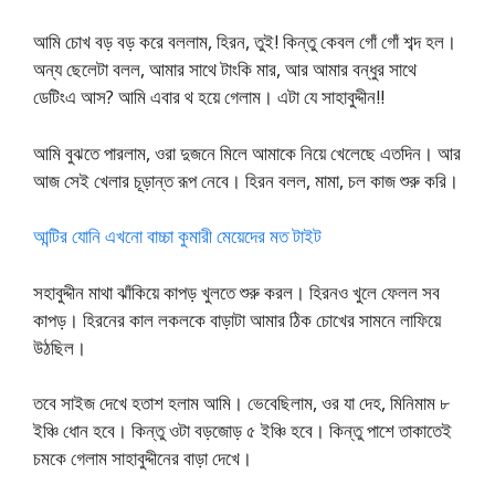
আমি চোখ বড় বড় করে বললাম, হিরন, তুই! কিন্তু কেবল গোঁ গোঁ শব্দ হল।
অন্য ছেলেটা বলল, আমার সাথে টাংকি মার, আর আমার বন্ধুর সাথে
ডেটিংএ আস? আমি এবার থ হয়ে গেলাম। এটা যে সাহাবুদ্দীন!!
আমি বুঝতে পারলাম, ওরা দুজনে মিলে আমাকে নিয়ে খেলেছে এতদিন। আর
আজ সেই খেলার চূড়ান্ত রূপ নেবে। হিরন বলল, মামা, চল কাজ শুরু করি।
আন্টির যোনি এখনো বাচ্চা কুমারী মেয়েদের মত টাইট
সহাবুদ্দীন মাথা ঝাঁকিয়ে কাপড় খুলতে শুরু করল। হিরনও খুলে ফেলল সব
কাপড়। হিরনের কাল লকলকে বাড়াটা আমার ঠিক চোখের সামনে লাফিয়ে
উঠছিল।
তবে সাইজ দেখে হতাশ হলাম আমি। ভেবেছিলাম, ওর যা দেহ, মিনিমাম ৮
ইঞ্চি ধোন হবে। কিন্তু ওটা বড়জোড় ৫ ইঞ্চি হবে। কিন্তু পাশে তাকাতেই
চমকে গেলাম সাহাবুদ্দীনের বাড়া দেখে।