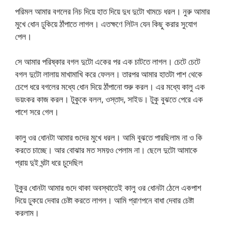
পরিমল আমার বগলের নিচ দিয়ে হাত দিয়ে দুধ দুটো খামচে ধরল। নুরু আমার
মুখে ধোন ঢুকিয়ে ঠাঁপাতে লাগল। এতক্ষণে লিটন যেন কিছু করার সুযোগ
পেল।
সে আমার পরিষ্কার বগল দুটো একের পর এক চাটতে লাগল। চেটে চেটে
বগল দুটো লালায় মাখামাখি করে ফেলল। তারপর আমার হাতটা পাশ থেকে
চেপে ধরে বগলের মধ্যে ধোন দিয়ে ঠাঁপানো শুরু করল। এর মধ্যে কালু এক
ভয়ংকর কাজ করল। টুকুকে বলল, ওস্তাদ, সাইড। টুকু বুঝতে পেরে এক
পাশে সরে গেল।
কালু ওর ধোনটা আমার গুদের মুখে ধরল। আমি বুঝতে পারছিলাম না ও কি
করতে চাচ্ছে। আর বোঝার মত সময়ও পেলাম না। ছেলে দুটো আমাকে
প্রায় দুই ঘন্টা ধরে চুদেছিল
টুকুর ধোনটা আমার গুদে থাকা অবস্থাতেই কালু ওর ধোনটা ঠেলে একপাশ
দিয়ে ঢুকয়ে দেবার চেষ্টা করতে লাগল। আমি প্রাণপনে বাধা দেবার চেষ্টা
করলাম।