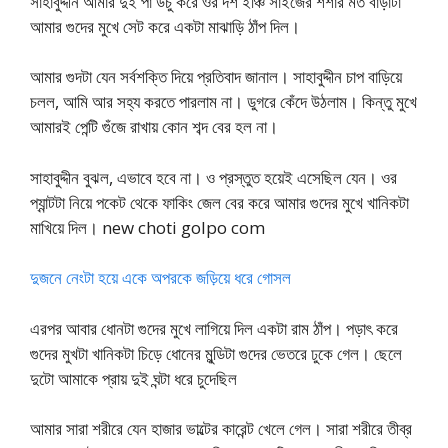
সাহাবুদ্দীন আমার দুই পা উচু করে ওর দশ ইঞ্চি সাইজের শশার মত বাঁড়াটা
আমার গুদের মুখে সেট করে একটা মাঝাড়ি ঠাঁপ দিল।
আমার গুদটা যেন সর্বশক্তি দিয়ে প্রতিবাদ জানাল। সাহাবুদ্দীন চাপ বাড়িয়ে
চলল, আমি আর সহ্য করতে পারলাম না। ডুগরে কেঁদে উঠলাম। কিন্তু মুখে
আমারই পেন্টি গুঁজে রাখায় কোন শব্দ বের হল না।
সাহাবুদ্দীন বুঝল, এভাবে হবে না। ও প্রস্তুত হয়েই এসেছিল যেন। ওর
প্যান্টটা নিয়ে পকেট থেকে ফাকিং জেল বের করে আমার গুদের মুখে খানিকটা
মাখিয়ে দিল। new choti golpo com
দুজনে নেংটা হয়ে একে অপরকে জড়িয়ে ধরে গোসল
এরপর আবার ধোনটা গুদের মুখে লাগিয়ে দিল একটা রাম ঠাঁপ। পড়াৎ করে
গুদের মুখটা খানিকটা চিড়ে ধোনের মুন্ডিটা গুদের ভেতরে ঢুকে গেল। ছেলে
দুটো আমাকে প্রায় দুই ঘন্টা ধরে চুদেছিল
আমার সারা শরীরে যেন হাজার ভাল্টের কারেন্ট খেলে গেল। সারা শরীরে তীব্র