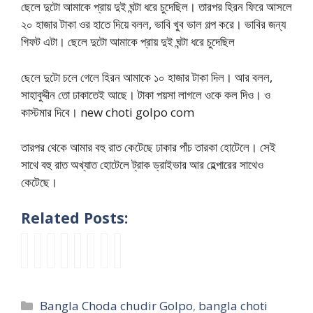
ছেলে দুটো আমাকে প্রায় দুই ঘন্টা ধরে চুদেছিল। তারপর হিরন ফিরে আসলে
২০ হাজার টাকা ওর হাতে দিয়ে বলল, ভাবি খুব ভাল গল্প করে। ভাবির জন্য
গিফট এটা। ছেলে দুটো আমাকে প্রায় দুই ঘন্টা ধরে চুদেছিল
ছেলে দুটো চলে গেলে হিরন আমাকে ১০ হাজার টাকা দিল। আর বলল,
সাহাবুদ্দীন তো ঢাকাতেই আছে। টাকা পয়সা লাগলে ওকে কল দিও। ও
কাস্টমার দিবে। new choti golpo com
তারপর থেকে আমার বহু রাত কেটেছে ঢাকার পাঁচ তারকা হোটেলে। সেই
সাথে বহু রাত অখ্যাত হোটেলে ট্রাক ড্রাইভার আর হেল্পারের সাথেও
কেটেছে।
Related Posts:
d
মা
v
s
ছো
F
o
v
e
গি
i
e
ট
e
n
a
s
চো
l
x
বো
m
e
b
i
দা
l
e
ন
d
g
i
Categories
Bangla Choda chudir Golpo
,
bangla choti
h
ভো
a
r
চো
o
i
g