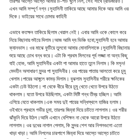
তারপর আস্তে আস্তে আমার টি-শার্ট খুলে নিল, সেই সাথে ট্রাউজারও।
এখন আমি সম্পূর্ণ নগ্ন।সুহাসিনী তাকিয়ে আছে আমার দিকে আর আমি ওর
দিকে। ভাইয়ের সাথে চোদার কাহিনী
এভাবে কতক্ষন তাকিয়ে ছিলাম খেয়াল নেই। এবার আমি ওকে কোলে করে
নিয়ে বিছানায় শুইয়ে দিলাম।আজ আমি দ্য ভিঞ্চি হবো,সুহাসিনী হবে আমার
ক্যানভাস। ওর মাঝে ফুটিয়ে তুলবো আমার মোনালিসাকে।সুহাসিনী বিছানায়
শুয়ে আছে চোখ বন্ধ করে। এটা কি প্রথম মিলনের পূর্ব লজ্জা না অন্য কিছু
যাই হোক, আমি সুহাসিনীর একটা পা আমার হাতে তুলে নিলাম। কি মসৃন!
মেদহীন অসাধারণ সুন্দর পা সুহাসিনীর। ওর পায়ের পাতায় আলতো করে চুমু
খেলাম।পায়ের আঙ্গুলে কামড় দিলাম। বুঝলাম সুহাসিনীর শরীরে ক্ষনিকের
একটা ঢেউ উঠলো। পা থেকে ধীরে ধীরে চুমু খেতে খেতে উপরে উঠতে
থাকলাম। যতো উপরে উঠছিলাম, একটা মিষ্টি গন্ধ তীব্র হচ্ছিল। আমি
এগিয়ে যেতে থাকলাম।এক সময় দুই পায়ের সন্ধিস্থলে হাজির হলাম।
ওইখানে প্রথমে গভীর চুমা, তারপর জিহ্বা দিয়ে চাটতে লাগলাম। ওর শরীর
ঝাঁকুনি দিয়ে উঠল।আমি এখানে বেশিক্ষন না থেকে আরো উপরে উঠতে
লাগলাম। ওর দুধের নাগাল পেলাম, কি সুন্দর শেপ আর নিপলগুলো এতো
খাড়া খাড়া। আমি নিপলের চারপাশে জিহ্বা দিয়ে আস্তে আস্তে চাটতে