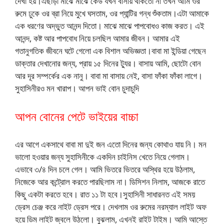
দেখা হয়।এছাড়া মাঝে মাঝে কেউ যখন বাসায় থাকতো না তখন আমি ওর
রুমে ঢুকে ওর ব্রা নিয়ে মুখে ঘসতাম, ওর প্যান্টির গন্ধ শুঁকতাম।এটা আমাকে
এক ধরণের অদ্ভুত আনন্দ দিতো। মাঝে মাঝে পাপবোধও কাজ করত। এই
আনন্দ, কষ্ট আর পাপবোধ নিয়ে চলছিল আমার জীবন। আমার এই
গতানুগতিক জীবনে ঘটে গেলো এক বিশাল অভিজ্ঞতা।বাবা মা ইন্ডিয়া গেছেন
ডাক্তার দেখানোর জন্য, প্রায় ১৫ দিনের ট্যুর। বাসায় আমি, ছোটো বোন
আর দূর সম্পর্কের এক নানু। বাবা মা বাসায় নেই, বাসা ফাঁকা ফাঁকা লাগে।
সুহাসিনীরও মন খারাপ। আপন ভাই বোন চুদাচুদি
আপন বোনের পেটে ভাইয়ের বাচ্চা
এর আগে একসাথে বাবা মা দুই জন এতো দিনের জন্য কোথাও যায় নি। মন
ভালো হওয়ার জন্য সুহাসিনীকে একদিন চাইনিস খেতে নিয়ে গেলাম।
এভাবে ৩/৪ দিন চলে গেল। আমি ভিতরে ভিতরে অস্থির হয়ে উঠলাম,
নিজেকে আর কন্ট্রোল করতে পারছিলাম না। ডিসিশন নিলাম, আজকে রাতে
কিছু একটা করতে হবে। রাত ১১ টা হবে।সুহাসিনী সাধারনত এই সময়
ড্রেস চেঞ্জ করে নাইট ড্রেস পরে। দেখলাম ওর রুমের নরম্যাল লাইট অফ
হয়ে ডিম লাইট জ্বলে উঠলো। বুঝলাম, এখনই রাইট টাইম। আমি আস্তে