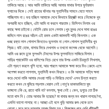
তাকিয়ে আছে। আর আমি তাকিয়ে আছি আমার মাথার উপরে ঘুর্নায়মান
ফ্যানের দিকে। সেই রাতের ঘটনার পর সুহাসিনীর সামনে যেতে সাহস
পাচ্ছিলাম না। ভয় হচ্ছিল আমাকে দেখে কিভাবে রিয়্যাক্ট করে।নিজেকে খুব
অপরাধী মনে হচ্ছিল, এটা আমি না করলে পারতাম। ডিসিশন নিলাম ওর
কাছে ক্ষমা চাইবো। বেইলি রোড চলে গেলাম।খুব সুন্দর দেখে সাদা রঙের
জমিনে লাল রঙের আঁচল এই রকম একটা জামদানী শাড়ি কিনলাম। এক
গুচ্ছ রক্ত লাল গোলাপ কিনতেও ভুললাম না।লাল গোলাপ সুহাসিনীর খুব
প্রিয়। যাই হোক, বাসায় ফিরে দেখলাম ও তখনো কলেজ থেকে আসেনি।
আমি ওর রুমে ঢুকে ফুলগুলি টেবলের উপর ফুলদানিতে সাজিয়ে দিলাম।
শাড়ির প্যাকেটটা ওর বালিশের নিচে রেখে তার উপর একটা চিরকুটে লিখলাম,
এটা গ্রহণ করলে খুশি হবো, আর পারলে আমাকে ক্ষমা করে দিও।রুমে এসে
অপেক্ষা করতে লাগলাম, সুহাসিনী কখন ফিরবে। ও কি আমাকে সত্যি ক্ষমা
করে দেবে! নাকি আমার দেওয়া শাড়ি ও ফিরিয়ে দেবে? এসব চিন্তা করতে
করতে কখন যে ঘুমিয়ে পড়লাম খেয়াল নেই।নানু’র ডাকাডাকিতে ঘুম
ভাঙ্গলো।কি রে, রাতে খাবি না? বললাম, ক্ষুধা নেই। কেন, দুপুরে তো ঠিক
মতো খাস নি। তোর আবার কি হয়েছে? মা বাবার জন্য মন খারাপ লাগছে?না,
এমনি! ভালো লাগছে না। আচ্ছা এই বলে বুড়ি আমার রুম থেকে চলে
গেলো। মনে মনে ভাবলাম আপদ বিদায় হল। কিচ্ছুক্ষন পরে দেখি পাঁউরুটি,