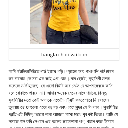
bangla choti vai bon
আমি ইউনিভার্সিটিতে থার্ড ইয়ারে পড়ি।পড়াশুনা আর পাশাপাশি পার্ট টাইম
জব করতাম।আমরা এক ভাই এক বোন।বোন ছোটো, সুহাসিনী মাত্র
কলেজে ভর্তি হয়েছে।সে এতো কিউট আর সেক্সি যে আপনাদেরকে আমি
বলে বোঝাতে পারবো না। আমার অনেক মেয়ের সাথে পরিচয়, কিন্তু
সুহাসিনীর মতো কেউ আমাকে এতোটা এট্রাক্ট করতে পারে নি।বয়সের
তুলনায় ওর দুধগুলো এতো বড় বড় এবং এতো সুন্দর যে কি বলব। সুহাসিনীর
প্রতি এই নিষিদ্ধ ভালো লাগা আমাকে মাঝে মাঝে খুব কষ্ট দিতো। আমি যে
সমাজে বাস করি সেখানে এই ধরনের ভালোলাগা পাপ, খারাপ কাজ হিসাবে