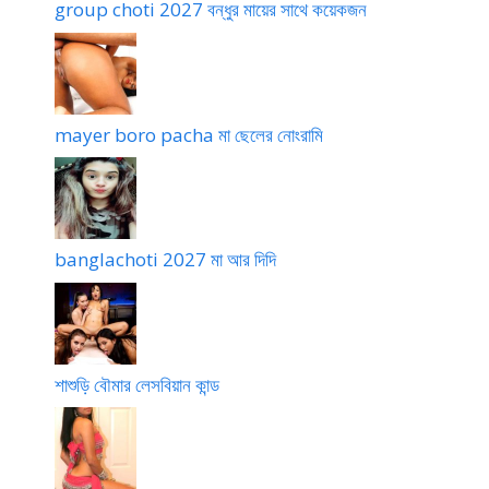
group choti 2027 বন্ধুর মায়ের সাথে কয়েকজন
mayer boro pacha মা ছেলের নোংরামি
banglachoti 2027 মা আর দিদি
শাশুড়ি বৌমার লেসবিয়ান কান্ড