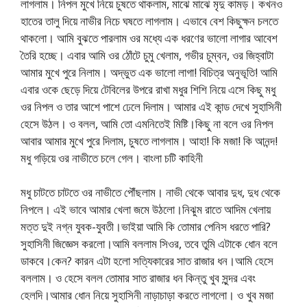
লাগলাম। নিপল মুখে নিয়ে চুষতে থাকলাম, মাঝে মাঝে মৃদু কামড়। কখনও
হাতের তালু দিয়ে নাভীর নিচে ঘষতে লাগলাম। এভাবে বেশ কিছুক্ষন চলতে
থাকলো। আমি বুঝতে পারলাম ওর মধ্যে এক ধরণের ভালো লাগার আবেশ
তৈরি হচ্ছে। এবার আমি ওর ঠোঁটে চুমু খেলাম, গভীর চুম্বন, ওর জিহ্বাটা
আমার মুখে পুরে নিলাম। অদ্ভুত এক ভালো লাগা! বিচিত্র অনুভূতি! আমি
এবার ওকে ছেড়ে দিয়ে টেবিলের উপরে রাখা মধুর শিশি নিয়ে এসে কিছু মধু
ওর নিপল ও তার আশে পাশে ঢেলে দিলাম। আমার এই কান্ড দেখে সুহাসিনী
হেসে উঠল। ও বলল, আমি তো এমনিতেই মিষ্টি।কিছু না বলে ওর নিপল
আবার আমার মুখে পুরে দিলাম, চুষতে লাগলাম। আহা! কি মজা! কি আনন্দ!
মধু গড়িয়ে ওর নাভীতে চলে গেল। বাংলা চটি কাহিনী
মধু চাটতে চাটতে ওর নাভীতে পৌঁছলাম। নাভী থেকে আবার দুধ, দুধ থেকে
নিপলে। এই ভাবে আমার খেলা জমে উঠলো।নিঝুম রাতে আদিম খেলায়
মত্ত দুই নগ্ন যুবক-যুবতী।ভাইয়া আমি কি তোমার পেনিস ধরতে পারি?
সুহাসিনী জিজ্ঞেস করলো।আমি বললাম সিওর, তবে তুমি এটাকে ধোন বলে
ডাকবে।কেন? কারন এটা হলো সত্যিকারের সাত রাজার ধন।আমি হেসে
বললাম। ও হেসে বলল তোমার সাত রাজার ধন কিন্তু খুব সুন্দর এবং
হেলদি।আমার ধোন নিয়ে সুহাসিনী নাড়াচাড়া করতে লাগলো। ও খুব মজা