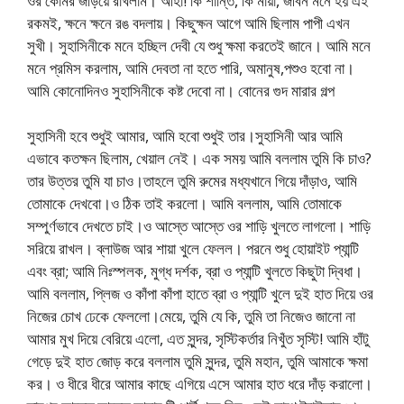
ওর কোমর জড়িয়ে রাখলাম। আহা! কি শান্তি, কি মায়া, জীবন মনে হয় এই
রকমই, ক্ষনে ক্ষনে রঙ বদলায়। কিছুক্ষন আগে আমি ছিলাম পাপী এখন
সুখী। সুহাসিনীকে মনে হচ্ছিল দেবী যে শুধু ক্ষমা করতেই জানে। আমি মনে
মনে প্রমিস করলাম, আমি দেবতা না হতে পারি, অমানুষ,পশুও হবো না।
আমি কোনোদিনও সুহাসিনীকে কষ্ট দেবো না। বোনের গুদ মারার গল্প
সুহাসিনী হবে শুধুই আমার, আমি হবো শুধুই তার।সুহাসিনী আর আমি
এভাবে কতক্ষন ছিলাম, খেয়াল নেই। এক সময় আমি বললাম তুমি কি চাও?
তার উত্তর তুমি যা চাও।তাহলে তুমি রুমের মধ্যখানে গিয়ে দাঁড়াও, আমি
তোমাকে দেখবো।ও ঠিক তাই করলো। আমি বললাম, আমি তোমাকে
সম্পুর্ণভাবে দেখতে চাই।ও আস্তে আস্তে ওর শাড়ি খুলতে লাগলো। শাড়ি
সরিয়ে রাখল। ব্লাউজ আর শায়া খুলে ফেলল। পরনে শুধু হোয়াইট প্যান্টি
এবং ব্রা; আমি নিঃস্পলক, মুগ্ধ দর্শক, ব্রা ও প্যান্টি খুলতে কিছুটা দ্বিধা।
আমি বললাম, প্লিজ ও কাঁপা কাঁপা হাতে ব্রা ও প্যান্টি খুলে দুই হাত দিয়ে ওর
নিজের চোখ ঢেকে ফেললো।মেয়ে, তুমি যে কি, তুমি তা নিজেও জানো না
আমার মুখ দিয়ে বেরিয়ে এলো, এত সুন্দর, সৃস্টিকর্তার নিখুঁত সৃস্টি! আমি হাঁটু
গেড়ে দুই হাত জোড় করে বললাম তুমি সুন্দর, তুমি মহান, তুমি আমাকে ক্ষমা
কর। ও ধীরে ধীরে আমার কাছে এগিয়ে এসে আমার হাত ধরে দাঁড় করালো।