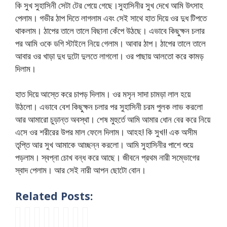
কি সুখ সুহাসিনী সেটা টের পেয়ে গেছে।সুহাসিনীর সুখ দেখে আমি উৎসাহ
পেলাম। গভীর ঠাপ দিতে লাগলাম এবং সেই সাথে হাত দিয়ে ওর দুধ টিপতে
থাকলাম। ঠাপের তালে তালে বিছানা কেঁপে উঠছে। এভাবে কিছুক্ষন চলার
পর আমি ওকে ডগি স্টাইলে নিয়ে গেলাম। আবার ঠাপ। ঠাপের তালে তালে
আবার ওর খাড়া দুধ দুটো দুলতে লাগলো। ওর পাছায় আলতো করে কামড়
দিলাম।
হাত দিয়ে আস্তে করে চাপড় দিলাম। ওর মসৃন সাদা চামড়া লাল হয়ে
উঠলো। এভাবে বেশ কিছুক্ষন চলার পর সুহাসিনী চরম পুলক লাভ করলো
আর আমারো চুড়ান্ত অবস্থা। শেষ মুহুর্তে আমি আমার ধোন বের করে নিয়ে
এসে ওর শরীরের উপর মাল ফেলে দিলাম। আহহ! কি সুখ!! এক অসীম
তৃপ্তি আর সুখ আমাকে আচ্ছন্ন করলো। আমি সুহাসিনীর পাশে শুয়ে
পড়লাম। স্বপ্না চোখ বন্ধ করে আছে। জীবনে প্রথম নারী সম্ভোগের
স্বাদ পেলাম। আর সেই নারী আপন ছোটো বোন।
Related Posts:
v
b
ফ
আ
আ
ভা
খা
c