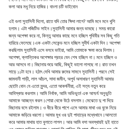
কলা আর মধু নিয়ে হাজির। বাংলা চটি ভাইবোন
এই গুলা সুহাসিনী দিলো, রাতে যদি তোর ক্ষিদা লাগে? আমি মনে মনে খুশি
হলাম। এটা পজিটিভ সাইন।সুহাসিনী আমার জন্য ভাবছে। সময় কারো
জন্য অপেক্ষা করে না, কিন্তু আমার কাছে মনে হচ্ছিল পৃথিবীর সব কিছু গতি
হারিয়ে ফেলেছে।এক একটা সেকেন্ড মনে হচ্ছিল সুদীর্ঘ একটা দিন। অপেক্ষা
করছিলাম সুহাসিনী এসে বলবে ভাইয়া, আমি তোমাকে ক্ষমা করে দিলাম।
অপেক্ষা, ক্লান্তিকর অপেক্ষার প্রহর যেন শেষ হচ্ছিল না। মনে হচ্ছিল ও
আর আসবে না। বিছানায় শুয়ে আছি, কিছুই ভালো লাগছে না। রাত তখন
সাড়ে ১১টা হবে। হঠাৎ দেখি আমার রুমের সামনে সুহাসিনী। পরনে সেই
জামদানী শাড়ী, লাল আঁচল, সাদা জমীন, অপুর্ব অসাধারণ সুহাসিনী আমার
ছোটো বোন যে এতো সুন্দর, এতো আকর্ষনীয়া, এই সত্য নতুন করে
আবিস্কার করলাম। আমি নির্বাক, আমি অভিভুত! এক আশ্চর্য অনুভুতি
আমাকে আচ্ছন্ন করল।শোয়া থেকে উঠে বসলাম। মেঝেতে দু পা দিয়ে
বিছানায় বসে রইলাম। ও ধীরে ধীরে পাশে এসে আমার মাথা ওর বুকে নিয়ে
আমাকে জড়িয়ে ধরলো। আমার মুখ ওর দুই পাহাড়ের মধ্যেখানে।আলতো
করে আমার মাথায় হাত বুলাতে লাগল। আর আমি বসা অবস্থায়ই দুই হাতে