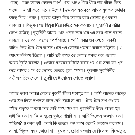
পাচ্ছে। নরম হাতের কোমল স্পর্শ পেয়ে ধোনও ধীরে ধীরে তার জীবন ফিরে
পাচ্ছে। আহা! কতো দিনের উপোষী! ৬৯ এর মত করে আমার মুখ ওর ভোদার
কাছে নিয়ে গেলাম। হাতের আঙ্গুল দিয়ে আস্তে করে ভোদার মুখ ঘষতে
লাগলাম। কিছুক্ষন পর জিহ্বা দিয়ে চাটতে শুরু করলাম। সুহাসিনীর শরীর
জেগে উঠেছে।সুহাসিনী আমার ধোন শক্ত করে ধরে ওর নরম গালে ঘষতে
লাগলো। ওর গরম গালের স্পর্শ পাচ্ছি। আমি এবার ওর পেছনে একটা
বালিশ দিয়ে ধীরে ধীরে আমার ধোন ওর ভোদায় প্রবেশ করাতে চাইলাম। ও
ব্যাথায় কঁকিয়ে উঠলো। আমি দুই হাতে ওর কোমর শক্ত করে ধরলাম।
আবার ট্রাই করলাম। এভাবে কয়েকবার ট্রাই করার পর এক সময় ফচ শব্দ
করে আমার ধোন ওর ভোদার ভেতরে ঢুকে গেলো। বুঝলাম সুহাসিনীর
সতীচ্ছদ চিরে গেলো। সুন্দরী ছোট বোনের পোদের জ্বালা
আমার দ্বারা আমার বোনের কুমারী জীবন সমাপ্ত হল। আমি আস্তে আস্তে
ওকে ঠাপ দিতে লাগলাম যাতে বেশি ব্যথা না পায়। ধীরে ধীরে ঠাপ দেওয়ার
স্পীড বাড়তে লাগলো আর সেই সাথে শুরু হল সুহাসিনীর উহহ আহহ শব্দ
এটা কি ব্যথা না কি আনন্দের বুঝতে পারছি না। আমি জিজ্ঞেস করলাম ব্যথা
পাচ্ছিস? ও বলল হ্যাঁ।আমি কি তাহলে বন্ধ করে দেবো? জিজ্ঞেস করলাম।
না না, প্লিজ, বন্ধ কোরো না। বুঝলাম, চোদা খাওয়ার যে কি মজা, কি আনন্দ,