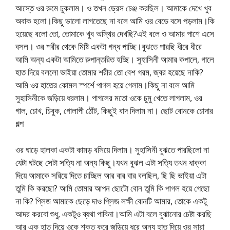
আস্তে ওর রুমে ঢুকলাম। ও তখন ড্রেস চেঞ্জ করছিল। আমাকে দেখে খুব
অবাক হলো।কিছু ভালো লাগতেছে না বলে আমি ওর বেডে বসে পড়লাম।কি
হয়েছে বলো তো, তোমাকে খুব অস্থির দেখছি?এই বলে ও আমার পাশে এসে
বসল। ওর শরীর থেকে মিষ্টি একটা গন্ধ পাচ্ছি।বুঝতে পারছি ধীরে ধীরে
আমি অন্য একটা আমিতে রুপান্তরিত হচ্ছি। সুহাসিনী আমার কপালে, গালে
হাত দিয়ে বললো ভাইয়া তোমার শরীর তো বেশ গরম, জ্বর হয়েছে নাকি?
আমি ওর হাতের কোমল স্পর্শে পাগল হয়ে গেলাম।কিছু না বলে আমি
সুহাসিনীকে জড়িয়ে ধরলাম। পাগলের মতো ওকে চুমু খেতে লাগলাম, ওর
গাল, চোখ, চিবুক, গোলাপী ঠোঁট, কিছুই বাদ দিলাম না। ছোট বোনকে চোদার
গল্প
ওর ঘাড়ে হালকা একটা কামড় বসিয়ে দিলাম। সুহাসিনী বুঝতে পারছিলো না
যেটা ঘটছে সেটা সত্যি না অন্য কিছু।যখন বুঝল এটা সত্যি তখন ধাক্কা
দিয়ে আমাকে সরিয়ে দিতে চাচ্ছিল আর বার বার বলছিল, ছি ছি ভাইয়া এটা
তুমি কি করছো? আমি তোমার আপন ছোটো বোন তুমি কি পাগল হয়ে গেছো
না কি? প্লিজ আমাকে ছেড়ে দাও প্লিজ লক্ষী বোনটি আমার, তোকে একটু
আদর করবো শুধু, একটুও ব্যথা পাবিনা।আমি এটা বলে বুঝানোর চেষ্টা করছি
আর এক হাত দিয়ে ওকে শক্ত করে জড়িয়ে ধরে অন্য হাত দিয়ে ওর সারা