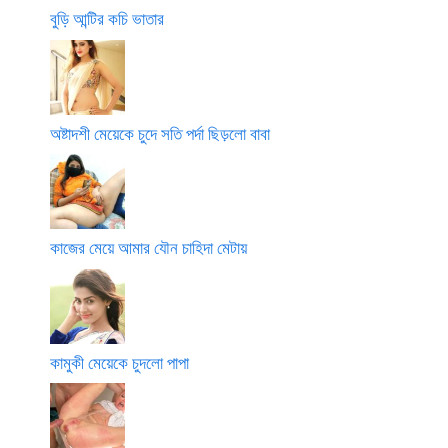
বুড়ি আন্টির কচি ভাতার
অষ্টাদশী মেয়েকে চুদে সতি পর্দা ছিড়লো বাবা
কাজের মেয়ে আমার যৌন চাহিদা মেটায়
কামুকী মেয়েকে চুদলো পাপা