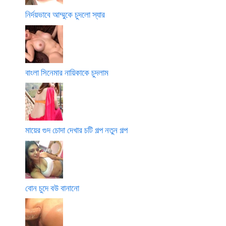
নির্দয়ভাবে আম্মুকে চুদলো স্যার
বাংলা সিনেমার নায়িকাকে চুদলাম
মায়ের গুদ চোদা দেখার চটি গল্প নতুন গল্প
বোন চুদে বউ বানানো