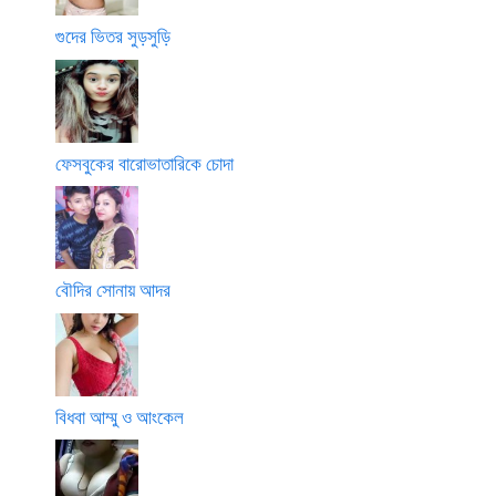
গুদের ভিতর সুড়সুড়ি
ফেসবুকের বারোভাতারিকে চোদা
বৌদির সোনায় আদর
বিধবা আম্মু ও আংকেল