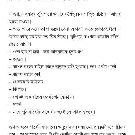
– জয়া, একমাত্র তুমি পারো আমাদের পৈত্রিক সম্পত্তি বাঁচাতে। আমার
ইজত রাখতে।
– আরে আরে করো কি! পা ধরছো কেন! আমার টাকাতো তোমারই টাকা।
আমার কাছে যত টাকা সব দিয়ে দিচ্ছে। তুমি ব্যাংক থেকে জায়গার দলিল
ফেরত আনো।
– ওতে হবে না জয়া। জয়া আহসানকে চুদার গল্প
– তাহলে।
– রাশেদ সাহেব ফাইল ফাইল ছাড়তে রাজি হয়েছে। তবে একটা শর্তে!
– রাশেদ সাহেব কে!
– ঐ সরকারি অফিসার
– কি শর্ত।
– লোকটা এক রাতের জন্য তোমাকে চায়।
– মানে!
– মানে তুমি যদি তাঁর সাথে শুয় তবেই সে ফাইল ছাড়বে।
জয়া ভাবতেও পারেনি ফয়সালের অনুরোধ একসময় জোরজবরদস্তিতে পরিনত
হবে। সে স্বপ্নেও ভাবে নি তাঁর প্রেমিক-স্বামী তার গায়ে হাত তুলবে, তাকে