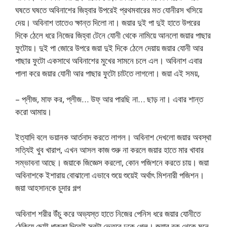
ঘষতে ঘষতে অবিনাশের জিহ্বার উপরেই প্রথমবারের মত যোনীরস খসিয়ে
দেয়। অবিনাশ তাতেও ক্ষান্ত দিলো না। জয়ার দুই পা দুই হাতে উপরের
দিকে ঠেলে ধরে নিজের জিহ্বা টেনে যোনী থেকে নামিয়ে আনলো জয়ার পাছার
ফুটোয়। দুই পা জোরে উপরে জয়া দুই দিকে ঠেলে দেয়ায় জয়ার যোনী আর
পাছার ফুটো একসাথে অবিনাশের মুখের সামনে চলে এল। অবিনাশ এবার
পালা করে জয়ার যোনী আর পাছার ফুটো চাটতে লাগলো। জয়া এই সময়,
– প্লীজ, মাফ কর, প্লীজ… উফ্ আর পারছি না… ছাড় না। এবার শান্ত
করো আমায়।
ইত্যাদি বলে ভয়ানক আর্তনাদ করতে লাগল। অবিনাশ দেখলো জয়ার অবস্থা
সত্যিই খুব খারাপ, এখন আসল কাজ শুরু না করলে জয়ার হাতে মার খাবার
সম্ভাবনা আছে। জয়াকে জিজ্ঞেস করলো, কোন পজিশনে করতে চায়। জয়া
অবিনাশকে ইশারায় বোঝালো এভাবে শুয়ে শুয়েই অর্থাৎ মিশনারী পজিশন।
জয়া আহসানকে চুদার গল্প
অবিনাশ শরীর উঁচু করে অভ্যস্ত হাতে নিজের পেনিস ধরে জয়ার যোনীতে
ঠেকিয়ে ছোট্ট ধাক্কা দিতেই সবটা ভেতরে ঢুকে গেল। জয়ার বুক থেকে মনে