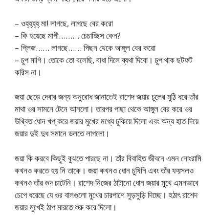
– ওহ্‌হ্‌হ্‌হ্‌ মা! লাগছে, লাগছে বের করো
– কি হয়েছে মাগী……… চেচাচ্ছিস কেন?
– প্লিজ…… লাগছে…… পিছন থেকে আঙ্গুল বের করো
– চুপ মাগি। তোকে তো বলেছি, বাধা দিলে ব্যথা দিবো। চুপ থাক ছটফট
করিস না।
জয়া ছেড়ে দেবার জন্য অনুরোধ জানাতেই রাশেদ জয়ার চুলের মুঠি ধরে তাঁর
মাথা ওর সামনে টেনে আনলো। তারপর পাছা থেকে আঙ্গুল বের করে ওর
উথ্বিত ধোন খপ্‌ করে জয়ার মুখের মধ্যে ঢুকিয়ে দিলো এবং অন্য হাত দিয়ে
জয়ার দুই দুধ সমানে ডলতে লাগলো।
জয়া কি করবে কিছুই বুঝতে পারছে না। তাঁর বিবাহিত জীবনে এমন নোংরামি
কখনও করতে হয় নি তাকে। জয়া কখনও ধোন চুষিনি এবং তাঁর ফয়সলও
কখনও তাঁর গুদ চাটেনি। রাশেদ নিজের ঠাটানো ধোন জয়ার মুখে এমনভাবে
চেপে ধরেছে যে ওর বালগুলো মুখের চারপাশে সুড়সুড়ি দিচ্ছে। হঠাৎ রাশেদ
জয়ার মুখেই ঠাপ মারতে শুরু করে দিলো।