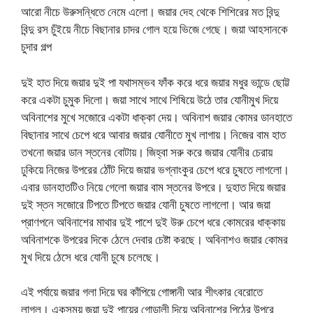
আরো নীচে উরুসন্ধিতে নেমে এলো। জয়ার দেহ থেকে শিশিরের মত বিন্দু
বিন্দু রস চুঁইয়ে নীচে বিছানার চাদর গোল হয়ে ভিজে গেছে। জয়া আহসানকে
চুদার গল্প
দুই হাত দিয়ে জয়ার দুই পা যথাসম্ভব ফাঁক করে ধরে জয়ার মধুর ভান্ডে ছোট্ট
করে একটা চুমুক দিলো। জয়া সাথে সাথে শিষিয়ে উঠে তার যোনীমুখ দিয়ে
অবিনাশের মুখে সজোরে একটা ধাক্কা দেয়। অবিনাশ জয়ার কোমর ডানহাতে
বিছানার সাথে চেপে ধরে আবার জয়ার যোনীতে মুখ লাগায়। নিজের বাম হাত
তখনো জয়ার ডান স্তনের বোটায়। জিহ্বা সরু করে জয়ার যোনীর চেরায়
ঢুকিয়ে নিজের উপরের ঠোঁট দিয়ে জয়ার ভগ্নাংকুর চেপে ধরে চুষতে লাগলো।
এবার ডানহাতটিও নিয়ে গেলো জয়ার বাম স্তনের উপরে। দুহাত দিয়ে জয়ার
দুই স্তন সজোরে টিপতে টিপতে জয়ার যোনী চুষতে লাগলো। আর জয়া
প্রাণপনে অবিনাশের মাথার দুই পাশে দুই উরু চেপে ধরে কোমরের ধাক্কায়
অবিনাশকে উপরের দিকে ঠেলে দেবার চেষ্টা করছে। অবিনাশও জয়ার কোমর
মুখ দিয়ে ঠেসে ধরে যোনী চুষে চলেছে।
এই পর্যায়ে জয়ার গলা দিয়ে ঘর কাঁপিয়ে গোঙ্গানী আর শীৎকার বেরোতে
লাগল। একসময় জয়া দুই পায়ের গোড়ালী দিয়ে অবিনাশের পিঠের উপরে