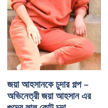
জয়া আহসানকে চুদার গল্প –
অভিনেত্রী জয়া আহসান এর
গুদের লাল কোট চুদা