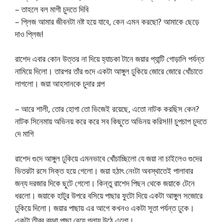
– তাহলে বল মাগী চুদতে দিবি
– প্লিজ আমার জীবনটা নষ্ট হয়ে যাবে, কেন এমন করছো? আমাকে ছেড়ে
দাও প্লিজ!
রাশেদ এবার কোন উত্তর না দিয়ে হ্যাচকা টানে জয়ার প্যান্টি গোড়ালি পর্যন্ত
নামিয়ে দিলো। তারপর তাঁর গুদে একটা আঙ্গুল ঢুকিয়ে জোরে জোরে খোঁচাতে
লাগলো। জয়া আহসানকে চুদার গল্প
– আরে শালী, তোর হোগা তো ভিজেই রয়েছে, এতো নাটক করছিস কেন?
নাটক সিনেমায় অভিনয় করে করে সব কিছুতে অভিনয় করিস!!! চুপচাপ চুদতে
দে মাগি
রাশেদ গুদে আঙ্গুল ঢুকিয়ে এমনভাবে খোঁচাচ্ছিলো যে জয়া না চাইলেও গুদের
ভিতরটা রসে সিক্ত হয়ে গেলো। জয়া হঠাৎ নেংটা অবস্থাতেই পালাবার
জন্য দরজার দিকে ছুটে গেলো। কিন্তু রাশেদ পিছন থেকে জয়াকে টেনে
ধরলো। জয়াকে হাটুর উপরে বসিয়ে পাছার ফুটো দিয়ে একটা আঙ্গুল সজোরে
ঢুকিয়ে দিলো। জয়ার পাছায় এর আগে কখনও একটা সূতা পর্যন্ত ঢুকে।
একটা তীব্র ব্যথা পাছা বেয়ে গলায় উঠে এলো।