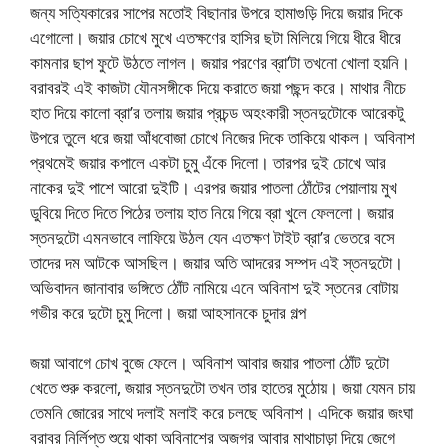
জন্য সত্যিকারের সাপের মতোই বিছানার উপরে হামাগুড়ি দিয়ে জয়ার দিকে
এগোলো। জয়ার চোখে মুখে এতক্ষণের হাসির ছটা মিলিয়ে গিয়ে ধীরে ধীরে
কামনার ছাপ ফুটে উঠতে লাগল। জয়ার পরণের ব্রা’টা তখনো খোলা হয়নি।
বরাবরই এই কাজটা যৌনসঙ্গীকে দিয়ে করাতে জয়া পছন্দ করে। মাথার নীচে
হাত দিয়ে কালো ব্রা’র তলায় জয়ার প্রচন্ড অহংকারী স্তনদুটোকে আরেকটু
উপরে তুলে ধরে জয়া আঁধবোজা চোখে নিজের দিকে তাকিয়ে থাকল। অবিনাশ
প্রথমেই জয়ার কপালে একটা চুমু এঁকে দিলো। তারপর দুই চোখে আর
নাকের দুই পাশে আরো দুইটি। এরপর জয়ার পাতলা ঠোঁটের পেয়ালায় মুখ
ডুবিয়ে দিতে দিতে পিঠের তলায় হাত নিয়ে গিয়ে ব্রা খুলে ফেললো। জয়ার
স্তনদুটো এমনভাবে লাফিয়ে উঠল যেন এতক্ষণ টাইট ব্রা’র ভেতরে বসে
তাদের দম আটকে আসছিল। জয়ার অতি আদরের সম্পদ এই স্তনদুটো।
অভিবাদন জানাবার ভঙ্গিতে ঠোঁট নামিয়ে এনে অবিনাশ দুই স্তনের বোটায়
গভীর করে দুটো চুমু দিলো। জয়া আহসানকে চুদার গল্প
জয়া আবাগে চোখ বুজে ফেলে। অবিনাশ আবার জয়ার পাতলা ঠোঁট দুটো
খেতে শুরু করলো, জয়ার স্তনদুটো তখন তার হাতের মুঠোয়। জয়া যেমন চায়
তেমনি জোরের সাথে দলাই মলাই করে চলছে অবিনাশ। এদিকে জয়ার জংঘা
বরাবর নির্লিপ্ত শুয়ে থাকা অবিনাশের অজগর আবার মাথাচাড়া দিয়ে জেগে