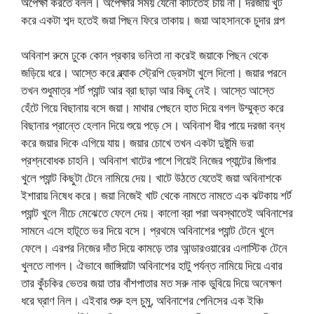
অপেক্ষা করতে বলল। অপেক্ষার সময় যেনো কাটতেই চায় না। দরজায় খুট
করে একটা শব্দ হতেই জয়া পিছন ফিরে তাকায়। জয়া আহসানকে চুদার গল্প
অবিনাশ রুমে ঢুকে কোন প্রকার ভনিতা না করেই জয়াকে পিছন থেকে
জড়িয়ে ধরে। আস্তে করে ব্ল্যাক স্ট্রেপি ড্রেসটা খুলে দিলো। জয়ার পরনে
তখন শুধুমাত্র শর্ট প্যান্ট আর ব্রা ছাড়া আর কিছু নেই। আস্তে আস্তে
হেঁটে গিয়ে বিছানায় বসে জয়া। মাথার পেছনে হাত দিয়ে বগল উম্মুক্ত করে
বিছানার প্রান্তে হেলান দিয়ে শুয়ে পড়ে সে। অবিনাশ ধীর পায়ে দরজা বন্ধ
করে জয়ার দিকে এগিয়ে যায়। জয়ার চোখে তখন একটা দুষ্টুমি ভরা
প্রশ্নবোধক চাহনি। অবিনাশ খাটের পাশে গিয়েই নিজের প্যান্টের জিপার
খুলে প্যান্ট কিছুটা টেনে নামিয়ে দেয়। খাটে উঠতে যেতেই জয়া অবিনাশকে
ইশারায় নিষেধ করে। জয়া নিজেই খাট থেকে নামতে নামতে এক ঝটকায় শর্ট
প্যান্ট খুলে নীচে মেঝেতে ফেলে দেয়। কালো ব্রা পরা অবস্থাতেই অবিনাশের
সামনে এসে হাটূতে ভর দিয়ে বসে। প্রথমে অবিনাশের প্যান্ট টেনে খুলে
ফেলে। এরপর নিজের দাঁত দিয়ে কামড়ে তার আন্ডারওয়ারের এলাস্টিক টেনে
খুলতে লাগল। ঐভাবে জাঙ্গিয়াটা অবিনাশের হাটু পর্যন্ত নামিয়ে দিয়ে এবার
তার কুঁচকির ভেতর জয়া তার বাঁশপাতার মত সরু নাক ডুবিয়ে দিয়ে অনেক্ষণ
ধরে ঘ্রাণ নিল। এইবার শুরু হল চুমু, অবিনাশের পেনিসের এক ইঞ্চি