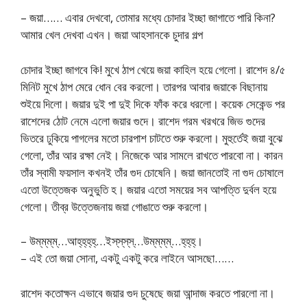
– জয়া…… এবার দেখবো, তোমার মধ্যে চোদার ইচ্ছা জাগাতে পারি কিনা?
আমার খেল দেখবা এখন। জয়া আহসানকে চুদার গল্প
চোদার ইচ্ছা জাগবে কি! মুখে ঠাপ খেয়ে জয়া কাহিল হয়ে গেলো। রাশেদ ৪/৫
মিনিট মুখে ঠাপ মেরে ধোন বের করলো। তারপর আবার জয়াকে বিছানায়
শুইয়ে দিলো। জয়ার দুই পা দুই দিকে ফাঁক করে ধরলো। কয়েক সেকেন্ড পর
রাশেদের ঠোট নেমে এলো জয়ার গুদে। রাশেদ গরম খরখরে জিভ গুদের
ভিতরে ঢুকিয়ে পাগলের মতো চারপাশ চাটতে শুরু করলো। মুহুর্তেই জয়া বুঝে
গেলো, তাঁর আর রক্ষা নেই। নিজেকে আর সামলে রাখতে পারবো না। কারন
তাঁর স্বামী ফয়সাল কখনই তাঁর গুদ চোষেনি। জয়া জানতোই না গুদ চোষালে
এতো উত্তেজক অনুভুতি হ। জয়ার এতো সময়ের সব আপত্তি দুর্বল হয়ে
গেলো। তীব্র উত্তেজনায় জয়া গোঙাতে শুরু করলো।
– উম্‌ম্‌ম্‌ম্‌…আহ্‌হ্‌হ্‌হ্‌…ইস্‌স্‌স্‌স্‌…উম্‌ম্‌ম্‌ম্‌…হ্‌হ্‌হ্।
– এই তো জয়া সোনা, একটু একটু করে লাইনে আসছো……
রাশেদ কতোক্ষন এভাবে জয়ার গুদ চুষেছে জয়া আন্দাজ করতে পারলো না।