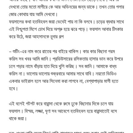
দেখবো তোর মতো মাগীরে কে আর অভিনয়ের জন্য ডাকে। তখন তোর গলার
জোর কোথায় যায় আমি দেখবো।
ফয়সালের কথা হতবিহবল জয়া ভেবেই পায় না কি বলবে। চড়ের ব্যথার সাথে
এই নিশ্চুপতা মিশে চোখ দিয়ে অশ্রু হয়ে ঝরে পড়ে। ফয়সাল আবার চীৎকার
করে উঠে, জয়া আহসানকে চুদার গল্প
– শুটিং-এর নাম করে রাতের পর বাইরে থাকিস। কার কার বিছানা গরম
করিস সব খবর আমি জানি। প্রডিউসারের রসিকতায় হাসার ভান করে উপরে
ঢলে পড়ার নামে বাঁড়ায় হাত দিয়ে খুশি করিছ। সব জানি। আমাকে বাধ্য
করিস না। ভালোয় ভালোয় শুক্রবারে আমার সাথে যাবি। নয়তো ভিডিও
একবার ভাইরাল হলে আর সিনেমা করা লাগবে না, বেশ্যাপাড়ার মাগী হতে
হবে।
এই বলেই গটগট করে বারান্দা থেকে রুমে ঢুকে বিছানার দিকে চলে যায়
ফয়সাল। বিস্ময়, লজ্জা, ঘৃণা সব আবেগে হতবিহবল হয়ে বারান্দাতেই বসে
থাকে জয়া।