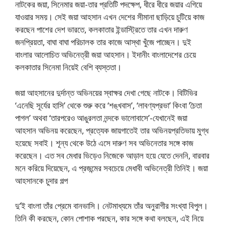
নাটকের জয়া, সিনেমার জয়া-তার প্রতিটি পদক্ষেপ, ধীরে ধীরে জয়ার এগিয়ে
যাওয়ার সময়। সেই জয়া আহসান এখন দেশের সীমানা ছাড়িয়ে চুটিয়ে কাজ
করছেন পাশের দেশ ভারতে, কলকাতার ইন্ডাস্ট্রিতে তার এখন দারুণ
জনপ্রিয়তা, বাঘা বাঘা পরিচালক তার কাজে আস্থা খুঁজে পাচ্ছেন। দুই
বাংলার আলোচিত অভিনেত্রী জয়া আহসান। ইদানীং বাংলাদেশের চেয়ে
কলকাতার সিনেমা নিয়েই বেশি ব্যস্ততা।
জয়া আহসানের দুর্দান্ত অভিনয়ের স্বাক্ষর দেখা গেছে নাটকে। বিটিভির
‘এনেছি সূর্যের হাসি’ থেকে শুরু করে ‘শঙ্খবাস’, ‘লাবণ্যপ্রভা’ কিংবা ‘চৈতা
পাগল’ অথবা ‘তারপরেও আঙুরলতা নন্দকে ভালোবাসে’-যেখানেই জয়া
আহসান অভিনয় করেছেন, প্রত্যেক জায়গাতেই তার অভিনয়প্রতিভায় মুগ্ধ
হয়েছে সবাই। শূন্য থেকে উঠে এসে দারুণ সব অভিনেতার সঙ্গে কাজ
করেছেন। এত সব মেধার ভিড়েও নিজেকে আড়াল হয়ে যেতে দেননি, বারবার
মনে করিয়ে দিয়েছেন, এ প্রজন্মের সবচেয়ে মেধাবী অভিনেত্রী তিনিই। জয়া
আহসানকে চুদার গল্প
দু’ই বাংলা তাঁর প্রেমে বানভাসি। নেটমাধ্যমে তাঁর অনুরাগীর সংখ্যা বিপুল।
তিনি কী করছেন, কোন পোশাক পরছেন, কার সঙ্গে কথা বলছেন, এই নিয়ে