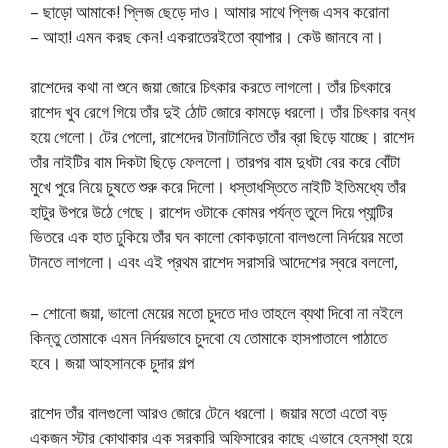
– ছাড়ো আমাকে! প্লিজ ছেড়ে দাও। আমার সাথে প্লিজ এসব করোনা
– আহা! এমন করছ কেন! একরাতেরইতো ব্যাপার। কেউ জানবে না।
রাশেদের কথা না শুনে জয়া জোরে চিৎকার করতে লাগলো। তাঁর চিৎকারে
রাশেদ খুব রেগে গিয়ে তাঁর দুই ঠোট জোরে কামড়ে ধরলো। তাঁর চিৎকার বন্ধ
হয়ে গেলো। টের পেলো, রাশেদের টানাটানিতে তাঁর ব্রা ছিড়ে যাচ্ছে। রাশেদ
তাঁর নাইটির বাম দিকটা ছিড়ে ফেললো। তারপর বাম দুধটা বের করে বোঁটা
মুখে পুরে নিয়ে চুষতে শুরু করে দিলো। ধস্তাধস্তিতে নাইটি ইতিমধ্যে তাঁর
হাটুর উপরে উঠে গেছে। রাশেদ ওটাকে কোমর পর্যন্ত তুলে দিয়ে প্যান্টির
ভিতরে এক হাত ঢুকিয়ে তাঁর ঘন কালো কোকড়ানো বালগুলো নির্দয়ের মতো
টানতে লাগলো। এবং এই প্রথম রাশেদ সরাসরি আদেশের স্বরে বললো,
– শোনো জয়া, ভালো মেয়ের মতো চুদতে দাও তাহলে ব্যথা দিবো না নইলে
কিন্তু তোমাকে এমন নির্দয়ভাবে চুদবো যে তোমাকে হাসপাতালে পাঠাতে
হবে। জয়া আহসানকে চুদার গল্প
রাশেদ তাঁর বালগুলো আরও জোরে টেনে ধরলো। জয়ার মতো এতো বড়
একজন স্টার কোথাকার এক সরকারি অফিসারের কাছে এভাবে হেনস্থা হয়ে