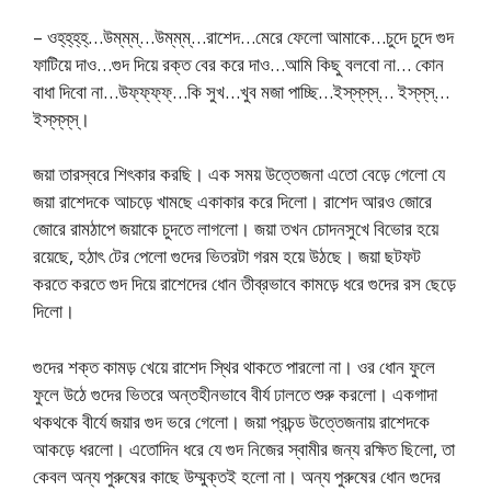
– ওহ্‌হ্‌হ্‌হ্‌…উম্‌ম্‌ম্‌…উম্‌ম্‌ম্‌…রাশেদ…মেরে ফেলো আমাকে…চুদে চুদে গুদ
ফাটিয়ে দাও…গুদ দিয়ে রক্ত বের করে দাও…আমি কিছু বলবো না… কোন
বাধা দিবো না…উফ্‌ফ্‌ফ্‌ফ্‌…কি সুখ…খুব মজা পাচ্ছি…ইস্‌স্‌স্‌স্‌… ইস্‌স্‌স্‌…
ইস্‌স্‌স্‌স্।
জয়া তারস্বরে শিৎকার করছি। এক সময় উত্তেজনা এতো বেড়ে গেলো যে
জয়া রাশেদকে আচড়ে খামছে একাকার করে দিলো। রাশেদ আরও জোরে
জোরে রামঠাপে জয়াকে চুদতে লাগলো। জয়া তখন চোদনসুখে বিভোর হয়ে
রয়েছে, হঠাৎ টের পেলো গুদের ভিতরটা গরম হয়ে উঠছে। জয়া ছটফট
করতে করতে গুদ দিয়ে রাশেদের ধোন তীব্রভাবে কামড়ে ধরে গুদের রস ছেড়ে
দিলো।
গুদের শক্ত কামড় খেয়ে রাশেদ স্থির থাকতে পারলো না। ওর ধোন ফুলে
ফুলে উঠে গুদের ভিতরে অন্তহীনভাবে বীর্য ঢালতে শুরু করলো। একগাদা
থকথকে বীর্যে জয়ার গুদ ভরে গেলো। জয়া প্রচন্ড উত্তেজনায় রাশেদকে
আকড়ে ধরলো। এতোদিন ধরে যে গুদ নিজের স্বামীর জন্য রক্ষিত ছিলো, তা
কেবল অন্য পুরুষের কাছে উম্মুক্তই হলো না। অন্য পুরুষের ধোন গুদের