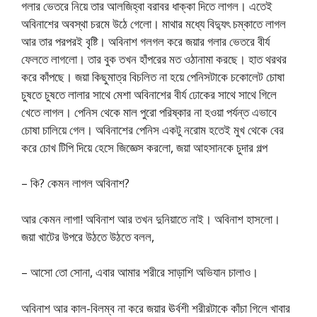
গলার ভেতরে নিয়ে তার আলজিহ্বা বরাবর ধাক্কা দিতে লাগল। এতেই
অবিনাশের অবস্থা চরমে উঠে গেলো। মাথার মধ্যে বিদ্যুৎ চম্কাতে লাগল
আর তার পরপরই বৃষ্টি। অবিনাশ গলগল করে জয়ার গলার ভেতরে বীর্য
ফেলতে লাগলো। তার বুক তখন হাঁপরের মত ওঠানামা করছে। হাত থরথর
করে কাঁপছে। জয়া কিছুমাত্র বিচলিত না হয়ে পেনিসটাকে চকোলেট চোষা
চুষতে চুষতে লালার সাথে মেশা অবিনাশের বীর্য ঢোকের সাথে সাথে গিলে
খেতে লাগল। পেনিস থেকে মাল পুরো পরিষ্কার না হওয়া পর্যন্ত এভাবে
চোষা চালিয়ে গেল। অবিনাশের পেনিস একটু নরোম হতেই মুখ থেকে বের
করে চোখ টিপি দিয়ে হেসে জিজ্ঞেস করলো, জয়া আহসানকে চুদার গল্প
– কি? কেমন লাগল অবিনাশ?
আর কেমন লাগা! অবিনাশ আর তখন দুনিয়াতে নাই। অবিনাশ হাসলো।
জয়া খাটের উপরে উঠতে উঠতে বলল,
– আসো তো সোনা, এবার আমার শরীরে সাড়াশি অভিযান চালাও।
অবিনাশ আর কাল-বিলম্ব না করে জয়ার ঊর্বশী শরীরটাকে কাঁচা গিলে খাবার