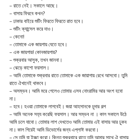
– রাতে নেই। সকালে আছে।
– বাসায় ফিরবে কখন?
– ঢাকার বাইরে শুটিং ফিরতে ফিরতে রাত হবে।
– শুটিং ক্যান্সেল করে দাও।
– কেনো!
– তোমাকে এক জায়গায় যেতে হবে।
– এক জায়গায়! কোনজায়গায়?
– শুক্রবার আসুক, তখন জানবা।
– ঝেড়ে কাশো ফয়সাল।
– আমি তোমাকে শুক্রবার রাতে তোমাকে এক জায়াগায় রেখে আসবো। তুমি
রাতে ঐখানেই থাকবে।
– অসম্ভব। আমি মরে গেলেও তোমার এসব নোংরামির আর অংশ হবো
না।
– হবে। হওয়া তোমাকে লাগবেই। জয়া আহসানকে চুদার গল্প
– আমি অনেক সহ্য করেছি ফয়সাল। আর সম্ভব না । কাল সকালে উঠে
আমি চলে যাবো। তোমার লাশ দেখতেও আমি তোমার এই বাসায় আর ঢুকব
না। কাল গিয়েই আমি ডিভোর্সের জন্য এপ্লাঈ করবো।
– সে তুমি যা ইচ্ছা করো। কিন্তু শুক্রবারে রাতে তুমি আমার সাথে ঐ বাসায়