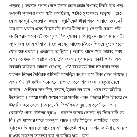
পড়েছে। ফয়সাল বলতে গেলে টাকার জন্য জয়ার উপরেই নির্ভর হয়ে পড়ে।
দুএকটা ব্যবসাও করার চেষ্টা করেছিলো, সেটাও মুখথোবরে পড়েছে। তাও
কোন সমস্যা হচ্ছিলো না জয়ার। স্বামীকেই টাকা পয়সা কামাতে হবে, স্ত্রী
ঘরে বসে থাকবে এসব চিন্তা তাঁর মাথায় ছিলো না। সে রুজি করবে, তাঁর
স্বামী খরচ করবে এটাতো স্বাভাবিক ব্যাপার। কিন্তু ফয়সালের জন্য এটা
স্বাভাবিক কোন ঘটনা না। সে আস্তে আস্তে ভিতরে ভিতরে ধুমড়ে মুচড়ে
যেতে শুরু করলো। এভাবেই চলছিলো। তারপর আসে সেই ভয়াবহ সময়।
একরাতে ফয়সাল জয়াকে বলে, তাঁর ব্যবসার খুব জরুরি একটা ফাইল এক
সরকারি অফিসার আটকে রেখেছে। এই ব্যবসাতে টাকা লাগানোর জন্য
ফয়সাল নিজের পৈত্রিক জমিদারী সম্পত্তি বন্ধক রেখে টাকা লোন নিয়েছে।
এখন যদি এই ফাইল ওকে হয়ে না আসে তবে তাঁর ব্যবসা রাস্তায় নেমে
আসবে। পৈত্রিক সম্পত্তি, সম্মান, ইজ্জত সব যাবে। শুনে জয়া আঁতঁকে
উঠেছিলো। আরো দশটা মেয়ের মতো স্বামীর এমন বিপদের দিনে চিন্তায় সে
উদগ্রীব হয়ে গেলো। বলল, যদি ঐ অফিসার ঘুষ চায় তবে দিয়ে দাও।
যেভাবেই পারো ফাইলটা ছুটাও। ফয়সাল জানায় লোকটা ঘুষ নিতে রাজি হয়
নি। সে পাগলের মতো অবস্থায় আছে। তাঁর পৈত্রিক সম্পত্তি এভাবে
ব্যাংকের জিম্মায় চলে যাবে সে এটা মানতেই পারবে। এখন কি উপায়, জানতে
চাওয়ায় ফয়সাল আচমকা জয়া পা জড়িয়ে ধরে। বলে,