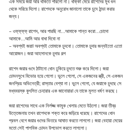
এক সময়ে জয়া আর থাকতে পারলো না। ধাক্কা মেরে রাশেদের মুখ গুদ
থেকে সরিয়ে দিলো। রাশেদকে অনুরোধ জানালো তাকে চুদে ঠান্ডা করার
জন্য।
– ওফ্‌ফ্‌ফ্‌ফ্‌ রাশেদ, আর পারছি না…আমাকে শান্ত করো…চোদো
আমাকে…আমি আর বাধা দিবো না
– অবশ্যই জয়া! অবশ্যই তোমাকে চুদবো। তোমাকে চুদার জন্যইতো এতো
আয়োজন। জয়া আহসানকে চুদার গল্প
রাশেদ জয়ার গুদে ঠাটানো ধোন ঢুকিয়ে চুদতে শুরু করে দিলো। জয়া
চোদনসুখে বিভোর হয়ে গেলো। ভুলে গেলো, সে একজনের স্ত্রী, সে একজন
জনপ্রিয় অভিনেত্রী; রাস্তার বেশ্যা না। ভুলে গেলো, যে জয়াকে চুদছে সে
মধ্যবয়স্ক কুৎসিত চেহারার এক জানোয়ার! যে তাকে মূলত ধর্ষণ করছে।
জয়া রাশেদের সাথে এক নির্লজ্জ কামুক খেলায় মেতে উঠলো। জয়া তীব্র
উত্তেজনায় তখন রাশেদকে শক্ত করে জড়িয়ে ধরেছে। রাশেদের ধোন
প্রবল বেগে জয়ার গুদের ভিতরে আঘাত করতে লাগলো। জয়া বেহায়া মেয়ের
মতো সেই পাশবিক চোদন উপভোগ করতে লাগলো।