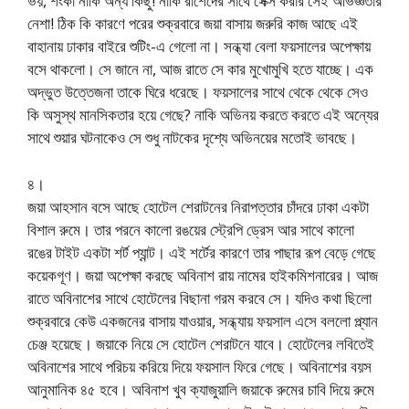
ভয়, শংকা নাকি অন্য কিছু! নাকি রাশেদের সাথে সেক্স করার সেই অভিজ্ঞতার
নেশা! ঠিক কি কারণে পরের শুক্রবারে জয়া বাসায় জরুরি কাজ আছে এই
বাহানায় ঢাকার বাইরে শুটিং-এ গেলো না। সন্ধ্যা বেলা ফয়সালের অপেক্ষায়
বসে থাকলো। সে জানে না, আজ রাতে সে কার মুখোমুখি হতে যাচ্ছে। এক
অদ্ভুত উত্তেজনা তাকে ঘিরে ধরেছে। ফয়সালের সাথে থেকে থেকে সেও
কি অসুস্থ মানসিকতার হয়ে গেছে? নাকি অভিনয় করতে করতে এই অন্যের
সাথে শুয়ার ঘটনাকেও সে শুধু নাটকের দৃশ্যে অভিনয়ের মতোই ভাবছে।
৪।
জয়া আহসান বসে আছে হোটেল শেরাটনের নিরাপত্তার চাঁদরে ঢাকা একটা
বিশাল রুমে। তার পরনে কালো রঙয়ের স্ট্রেপি ড্রেস আর সাথে কালো
রঙের টাইট একটা শর্ট প্যান্ট। এই শর্টের কারণে তার পাছার রূপ বেড়ে গেছে
কয়েকগূণ। জয়া অপেক্ষা করছে অবিনাশ রায় নামের হাইকমিশনারের। আজ
রাতে অবিনাশের সাথে হোটেলের বিছানা গরম করবে সে। যদিও কথা ছিলো
শুক্রবারে কেউ একজনের বাসায় যাওয়ার, সন্ধ্যায় ফয়সাল এসে বললো প্ল্যান
চেঞ্জ হয়েছে। জয়াকে নিয়ে সে হোটেল শেরাটনে যাবে। হোটেলের লবিতেই
অবিনাশের সাথে পরিচয় করিয়ে দিয়ে ফয়সাল ফিরে গেছে। অবিনাশের বয়স
আনুমানিক ৪৫ হবে। অবিনাশ খুব ক্যাজুয়ালি জয়াকে রুমের চাবি দিয়ে রুমে