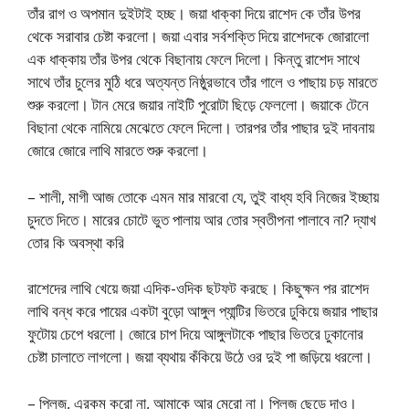
তাঁর রাগ ও অপমান দুইটাই হচ্ছ। জয়া ধাক্কা দিয়ে রাশেদ কে তাঁর উপর
থেকে সরাবার চেষ্টা করলো। জয়া এবার সর্বশক্তি দিয়ে রাশেদকে জোরালো
এক ধাক্কায় তাঁর উপর থেকে বিছানায় ফেলে দিলো। কিন্তু রাশেদ সাথে
সাথে তাঁর চুলের মুঠি ধরে অত্যন্ত নিষ্ঠুরভাবে তাঁর গালে ও পাছায় চড় মারতে
শুরু করলো। টান মেরে জয়ার নাইটি পুরোটা ছিড়ে ফেললো। জয়াকে টেনে
বিছানা থেকে নামিয়ে মেঝেতে ফেলে দিলো। তারপর তাঁর পাছার দুই দাবনায়
জোরে জোরে লাথি মারতে শুরু করলো।
– শালী, মাগী আজ তোকে এমন মার মারবো যে, তুই বাধ্য হবি নিজের ইচ্ছায়
চুদতে দিতে। মারের চোটে ভুত পালায় আর তোর স্বতীপনা পালাবে না? দ্যাখ
তোর কি অবস্থা করি
রাশেদের লাথি খেয়ে জয়া এদিক-ওদিক ছটফট করছে। কিছুক্ষন পর রাশেদ
লাথি বন্ধ করে পায়ের একটা বুড়ো আঙ্গুল প্যান্টির ভিতরে ঢুকিয়ে জয়ার পাছার
ফুটোয় চেপে ধরলো। জোরে চাপ দিয়ে আঙ্গুলটাকে পাছার ভিতরে ঢুকানোর
চেষ্টা চালাতে লাগলো। জয়া ব্যথায় কঁকিয়ে উঠে ওর দুই পা জড়িয়ে ধরলো।
– প্লিজ, এরকম করো না, আমাকে আর মেরো না। প্লিজ ছেড়ে দাও।