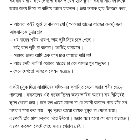
সন্ধ্যায় বাসায় ফিরে দেখলো ফয়সাল বেশ হাসিখুশি। সন্ধ্যা সাতটার দিকে
জয়ার জন্য নিজে চা বানিয়ে আনে ফয়সাল। জয়া অবাক হয়ে জিজ্ঞেস করে,
– আলেয়া কই? তুমি চা বানালে যে! ( আলেয়া তাদের কাজের মেয়ে) জয়া
আহসানকে চুদার গল্প
– ওর মায়ের শরীর খারাপ, তাই ছুটি নিয়ে চলে গেছে।
– তাই বলে তুমি চা বানাবা। আমিই বানাতাম।
– তোমার জন্য আমি এক কাপ চাও বানাতে পারি না!
– আরে সেটা বলিনি! তোমার হাতের চা তো আমার খুব পছন্দের।
– খেয়ে দেখতো আজকে কেমন হয়েছে।
একটা চুমুক দিয়ে সারাদিনের শুটিং-এর ক্লান্তি যেনো জয়ার শরীর ছেড়ে
পালালো। ফয়সালের এই কয়েকদিনের অস্বাভাবিক আচরণ সব নিমিষেই
ভুলে গেলো জয়া। মনে হল এতো ভালো চা যে স্বামী বানাতে পারে তাঁর সব
অপরাধ ক্ষমা করা যায়। খুব দ্রুত আরো কয়েক চুমুক চা খেলো জয়া।
এরপরই তাঁর মাথা চক্কর দিয়ে উঠলো। জয়ার মনে হলো সে জ্ঞান হারাচ্ছে।
এরপর কতক্ষণ কেটে গেছে জয়ার খেয়াল নেই।