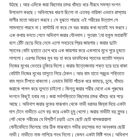
উঠছে। আর এদিকে জয়া বিছানার চাদর খাঁমচে ধরে নীরবে সমস্ত দংশন
উপভোগ করছে। অবিনাষের ধারণা ছিলো না এতবড় নায়িকা এভাবে রাস্তার
মাগীর মতো আচরণ করবে। সে বুঝতে পারছে এই শরীরের উত্তাপ সে
সামলাতে পারবে না। মাস্টারি না করে সে বরং জয়ার কথা মতোই সব করবে।
এক কথায় বলতে গেলে অবিনাশ জয়ার যৌনদাস। সুতরাং ‘যো হুকুম মহারানী’
বলে ঠোঁট ছেড়ে দিয়ে নেমে এলো সবচেয়ে প্রিয় জায়গায়। জয়ার দুটো
স্তনের বোটা দুহাতে চেপে ধরে এক জায়গায় করে একসাথে মুখে পুরে চুষতে
লাগলো। এরপর নিজের মুখ বড় হা করে ডানদিকের স্তনের যতোটা সম্ভব
নিজের মুখের ভেতরে ঢুকিয়ে দিলো। জয়ার উত্তেজনায় শক্ত হয়ে হয়ে থাকা
বোটাটা নিজের মুখের তালুতে গিয়ে ঠেকল। আর বাম হাতে প্রচন্ড শক্তিতে
বাম স্তন টিপতে থাকলো। এভাবে মিনিট পাঁচেক ধরে কামড়ে, চুষে, খাঁমচে
জয়াকে পাগল করে তুলতে চাইলো। কিন্তু জয়ার শরীর যেনো এক পুরুষের
দংশনে কিছুই হবার নয়। জয়া সর্বশক্তিতে বিছানার চাদর খাঁমচে ধরে পড়ে
আছে। অবিনাশ জয়ার বুকের মাঝখান থেকে নাভী বরাবর জিহ্বা দিয়ে একটা
দাগ টেনে নাভীতে এসে বড় করে একটা চুমু খেলো। জয়ার নাভীটা বড় সুন্দর।
পেট থেকে শরীরের যে বিস্তীর্ণ চড়াই এসে ছোট ছোট ঘাসজয়ায়ালা
যোনীবেদিতে মিলেছে তার ঠিক মাঝখানে গভীর রহস্যের মত অন্ধকার ছোট্ট
নাভী। নাভীতে নাক লাগিয়ে গন্ধ নিলো। কেমন একটা মিষ্টি গন্ধ। অবিনাশ