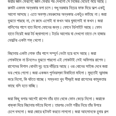
জয়ার জ্ঞান ফেরলো; জ্ঞান ফেরার পর দেখলো সে নিজের বেডেই শুয়ে আছে।
রুমটা একদম অন্ধকার বলা চলে। শুধু দরজার নিচের ফাক দিয়ে অল্প একটু
আলো আসছে। এতে অবশ্য বেডরুমের অন্ধকার একটুও কাটছে না। জয়া
বুঝতে পারছে না, সে রুমে এলোই বা কখন আর ঘুমালোই বা কখন। জয়া
বালিশের পাশে হাত দিলো ফোনের জন্য। ফোনে টর্চলাইট আছে। ফোন
হাতে নিয়েই জয়া টর্চ জ্বালালো। টর্চের আলোয় যা দেখলো তাতে সে হাজার
ভোল্টের একটা শক্‌ খেলো।
বিছানায় একটা লোক তাঁর পাশে সম্পুর্ন নেংটা হয়ে বসে আছে। জয়া
লোকটাকে না চিনলেও বুঝতে পারলো এই লোকটাই সেই অফিসার রাশেদ।
রাশেদের বিশাল ধোনটা দৃঢ় হয়ে দাঁড়িয়ে আছে। ওর ধোনের সাইজ দেখে জয়া
ভয় পেয়ে গেলো। জয়া একজন পুর্নবয়স্কা বিবাহিতা মহিলা। মুহুর্তেই আন্দাজ
করে নিলো, কি ঘটতে যাচ্ছে। সম্ভবত খুব শীঘ্রই জয়া রাশেদের কামুকতার
কাছে বলি হতে যাচ্ছি।
জয়া কিছু বলার আগেই রাশেদ তাঁর হাত থেকে ফোন কেড়ে নিলো। জয়াকে
ধাক্কা দিয়ে বিছানায় শুইয়ে দিলো। তারপর নেংটা শরীর নিয়ে তাঁর উপরে
চেপে বসলো। জয়া জোরে ছটফট করতে লাগলো। জয়া আহসানকে চুদার গল্প