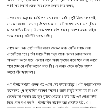
লাথি দিয়ে বিছানা থেকে নিচে ফেলে হুংকার দিয়ে বলবে,
– পায়ে ধরে অনুরোধ করছি তাও তোর হয় না মাগী। তুই নিজে থেকে ওই
লোকের বাসায় না গেলে। ঐ লোককে বাসায় নিয়ে এসে তোর রুমে ঢুকিয়ে
দরজা লাগিয়ে দিবো। ঐ লোক তোকে ধর্ষণ করবে। তারপর আমার ফাইল
ওকে করবে। সতীগিরি দেখাছ মাগী।
চোখে জল, আর পেটে লাথির ব্যথার থেকেও জয়ার সেদিন সবচে ব্যথা
লেগেছিলো মনে। তাঁর সবচে প্রিয় মানুষ তাকে এভাবে নোংরা ভাষায়
আক্রমন করতে পারে, এভাবে তাকে অন্য পুরুষের সাথে শুতে বাধ্য করতে
পারে সেটা সে কস্মিনকালেও ভাবে নি। এ ব্যথার থেকে ধর্ষণের ব্যথাও
হয়তো তাঁর জন্য কম।
এই ঘটনার সপ্তাহখানেক পরে এলো সেই কালো রাত্রি। এই সপ্তাহখানেক
ফয়সালের খুব স্বাভাবিক আচরণ করলো। জয়ার কিছুই সন্দেহ হয় নি। সে
ভেবেছিলো ফয়সাল তাঁর ভুল বুঝতে পেরেছে। তাই আর এই নোংরা ঘটনা
নিয়ে কোন কথা হয় নি। ঘটনার দিন সারাদিন জয়া কেটেছে শুটিং-এ।