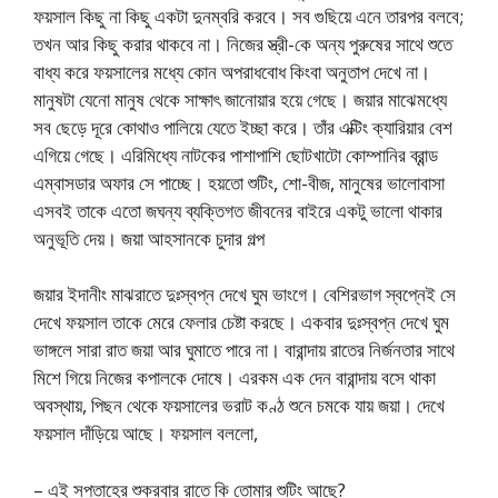
ফয়সাল কিছু না কিছু একটা দুনম্বরি করবে। সব গুছিয়ে এনে তারপর বলবে;
তখন আর কিছু করার থাকবে না। নিজের স্ত্রী-কে অন্য পুরুষের সাথে শুতে
বাধ্য করে ফয়সালের মধ্যে কোন অপরাধবোধ কিংবা অনুতাপ দেখে না।
মানুষটা যেনো মানুষ থেকে সাক্ষাৎ জানোয়ার হয়ে গেছে। জয়ার মাঝেমধ্যে
সব ছেড়ে দূরে কোথাও পালিয়ে যেতে ইচ্ছা করে। তাঁর এক্টিং ক্যারিয়ার বেশ
এগিয়ে গেছে। এরিমিধ্যে নাটকের পাশাপাশি ছোটখাটো কোম্পানির ব্রান্ড
এম্বাসডার অফার সে পাচ্ছে। হয়তো শুটিং, শো-বীজ, মানুষের ভালোবাসা
এসবই তাকে এতো জঘন্য ব্যক্তিগত জীবনের বাইরে একটু ভালো থাকার
অনুভূতি দেয়। জয়া আহসানকে চুদার গল্প
জয়ার ইদানীং মাঝরাতে দুঃস্বপ্ন দেখে ঘুম ভাংগে। বেশিরভাগ স্বপ্নেই সে
দেখে ফয়সাল তাকে মেরে ফেলার চেষ্টা করছে। একবার দুঃস্বপ্ন দেখে ঘুম
ভাঙ্গলে সারা রাত জয়া আর ঘুমাতে পারে না। বারান্দায় রাতের নির্জনতার সাথে
মিশে গিয়ে নিজের কপালকে দোষে। এরকম এক দেন বারান্দায় বসে থাকা
অবস্থায়, পিছন থেকে ফয়সালের ভরাট কণ্ঠ শুনে চমকে যায় জয়া। দেখে
ফয়সাল দাঁড়িয়ে আছে। ফয়সাল বললো,
– এই সপ্তাহের শুক্রবার রাতে কি তোমার শুটিং আছে?