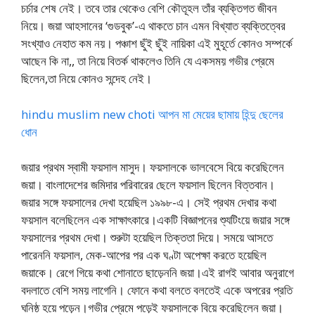
চর্চার শেষ নেই। তবে তার থেকেও বেশি কৌতূহল তাঁর ব্যক্তিগত জীবন
নিয়ে। জয়া আহসানের ‘গুডবুক’-এ থাকতে চান এমন বিখ্যাত ব্যক্তিত্বের
সংখ্যাও নেহাত কম নয়। পঞ্চাশ ছুঁই ছুঁই নায়িকা এই মুহূর্তে কোনও সম্পর্কে
আছেন কি না,, তা নিয়ে বিতর্ক থাকলেও তিনি যে একসময় গভীর প্রেমে
ছিলেন,তা নিয়ে কোনও সন্দেহ নেই।
hindu muslim new choti আপন মা মেয়ের ছামায় হিন্দু ছেলের
ধোন
জয়ার প্রথম স্বামী ফয়সাল মাসুদ। ফয়সালকে ভালবেসে বিয়ে করেছিলেন
জয়া। বাংলাদেশের জমিদার পরিবারের ছেলে ফয়সাল ছিলেন বিত্তবান।
জয়ার সঙ্গে ফয়সালের দেখা হয়েছিল ১৯৯৮-এ। সেই প্রথম দেখার কথা
ফয়সাল বলেছিলেন এক সাক্ষাৎকারে।একটি বিজ্ঞাপনের শ্যুটিংয়ে জয়ার সঙ্গে
ফয়সালের প্রথম দেখা। শুরুটা হয়েছিল তিক্ততা দিয়ে। সময়ে আসতে
পারেননি ফয়সাল, মেক-আপের পর এক ঘণ্টা অপেক্ষা করতে হয়েছিল
জয়াকে। রেগে গিয়ে কথা শোনাতে ছাড়েননি জয়া।এই রাগই আবার অনুরাগে
বদলাতে বেশি সময় লাগেনি। ফোনে কথা বলতে বলতেই একে অপরের প্রতি
ঘনিষ্ঠ হয়ে পড়েন।গভীর প্রেমে পড়েই ফয়সালকে বিয়ে করেছিলেন জয়া।