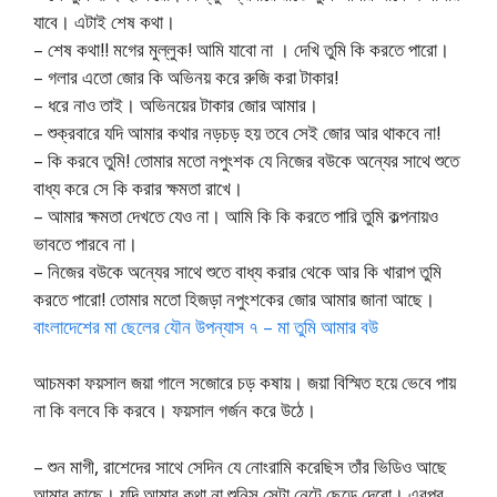
যাবে। এটাই শেষ কথা।
– শেষ কথা!! মগের মুল্লুক! আমি যাবো না । দেখি তুমি কি করতে পারো।
– গলার এতো জোর কি অভিনয় করে রুজি করা টাকার!
– ধরে নাও তাই। অভিনয়ের টাকার জোর আমার।
– শুক্রবারে যদি আমার কথার নড়চড় হয় তবে সেই জোর আর থাকবে না!
– কি করবে তুমি! তোমার মতো নপুংশক যে নিজের বউকে অন্যের সাথে শুতে
বাধ্য করে সে কি করার ক্ষমতা রাখে।
– আমার ক্ষমতা দেখতে যেও না। আমি কি কি করতে পারি তুমি কল্পনায়ও
ভাবতে পারবে না।
– নিজের বউকে অন্যের সাথে শুতে বাধ্য করার থেকে আর কি খারাপ তুমি
করতে পারো! তোমার মতো হিজড়া নপুংশকের জোর আমার জানা আছে।
বাংলাদেশের মা ছেলের যৌন উপন্যাস ৭ – মা তুমি আমার বউ
আচমকা ফয়সাল জয়া গালে সজোরে চড় কষায়। জয়া বিস্মিত হয়ে ভেবে পায়
না কি বলবে কি করবে। ফয়সাল গর্জন করে উঠে।
– শুন মাগী, রাশেদের সাথে সেদিন যে নোংরামি করেছিস তাঁর ভিডিও আছে
আমার কাছে। যদি আমার কথা না শুনিস সেটা নেটে ছেড়ে দেবো। এরপর