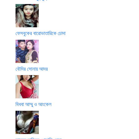
ফেসবুকের বারোভাতারিকে চোদা
বৌদির সোনায় আদর
বিধবা আম্মু ও আংকেল