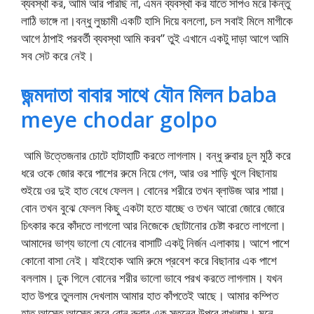
ব্যবস্থা কর, আমি আর পারছি না, এমন ব্যবস্থা কর যাতে সাপও মরে কিন্তু
লাঠি ভাঙ্গে না।বন্ধু লুচ্চামী একটি হাসি দিয়ে বললো, চল সবাই মিলে মাগীকে
আগে ঠাপাই পরবর্তী ব্যবস্থা আমি করব” তুই এখানে একটু দাড়া আগে আমি
সব সেট করে নেই।
জন্মদাতা বাবার সাথে যৌন মিলন baba
meye chodar golpo
আমি উত্তেজনার চোটে হাটাহাটি করতে লাগলাম। বন্ধু রুবার চুল মুঠি করে
ধরে ওকে জোর করে পাশের রুমে নিয়ে গেল, আর ওর শাড়ি খুলে বিছানায়
শুইয়ে ওর দুই হাত বেধে ফেলল। বোনের শরীরে তখন ব্লাউজ আর শায়া।
বোন তখন বুঝে ফেলল কিছু একটা হতে যাচ্ছে ও তখন আরো জোরে জোরে
চিৎকার করে কাঁদতে লাগলো আর নিজেকে ছোটানোর চেষ্টা করতে লাগলো।
আমাদের ভাগ্য ভালো যে বোনের বাসাটি একটু নির্জন এলাকায়। আশে পাশে
কোনো বাসা নেই। যাইহোক আমি রুমে প্রবেশ করে বিছানার এক পাশে
বললাম। ঢুক গিলে বোনের শরীর ভালো ভাবে পরখ করতে লাগলাম। যখন
হাত উপরে তুললাম দেখলাম আমার হাত কাঁপতেই আছে। আমার কম্পিত
হাত আস্তে আস্তে করে বোন রুবার এক স্তনের উপরে রাখলাম। মনে