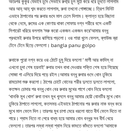
অতঃপর কুকুর যেভাবে চুদে সেভাবে রুবা্র চুল মুঠি করে ধরে চুদতে লাগলাম
আর আহ্‌ আহ্‌ শব্দ করতে লাগলাম, রুবা তখনো গোঙ্গাচ্ছে। ত্রিশ মিনিট
এভাবে ঠাপানোর পর রুবার গুদে মাল ঢেলে দিলাম। ক্লান্ত হয়ে বিছানা
থেকে নেমে, রুমের এক কোণায় থাকা সোফায় নগ্ন শরীরে বসে একটি
সিগারেট ধরিয়ে বললাম ‘শুরু করো একজন একজন করে’আমার বন্ধু
প্রথমেই রুবার উপরে ঝাপিয়ে পড়লো। ওর শায়া খুলে ফেলল, ব্লাউজ ব্রা
টেনে টেনে ছিড়ে ফেললো। bangla panu golpo
রুবাকে পুরো নগ্ন করে ওর ঠোটে চুমু দিয়ে বললো ‘ মাগী আর কাদিস্‌ না
এখনো চুদা শেষ হয়নাই’ রুবার তখন বাধা দেওয়ার শক্তি শেষ হয়ে গিয়েছে
সোজা গা এলিয়ে দিয়ে পড়ে রইল।আমার বন্ধু রুবার গুদে ধোন ঢুকিয়ে
রামচোদা শুরু করলো। ঠাপের চোটে বোনের শরীর দুলতে দুলতে লাগলো,
কতক্ষন চোদার পর বন্ধু ধোন বের রুবার মুখের পাশে ধোন নিয়ে বললো
‘খানকি মুখ খোল’ রুবা তখন মুখ খুললে বন্ধু আমার ছোট্ট বোনটির মুখে ধোন
ঢুকিয়ে ঠাপাতে লাগলো, কতসময় এইভাবে ঠাপানোর পর রুবার নাক বন্ধ করে
মুখে মাল ফেলে দিল। তারপর মুখ চাপা মেরে ধরলো যাতে বীর্য ফেলে দিতে না
পারে। শ্বাস নিতে না পেরে বাধ্য হয়ে আমার বোন বন্ধুর সব বীর্য খেয়ে
ফেললো। তারপর লম্বা লম্বা শ্বাস নিয়ে কাদতে কাঁদতে বললো ‘আমাকে