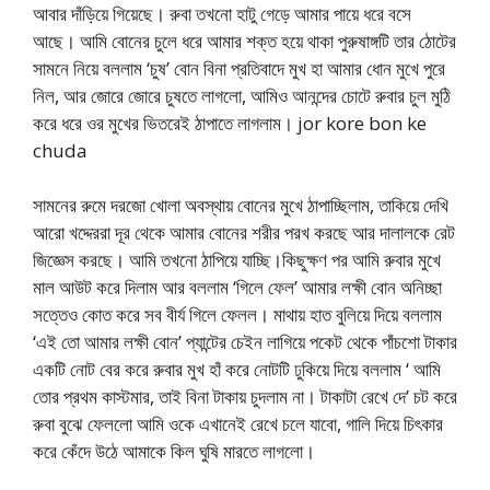
আবার দাঁড়িয়ে গিয়েছে। রুবা তখনো হাটু গেড়ে আমার পায়ে ধরে বসে
আছে। আমি বোনের চুলে ধরে আমার শক্ত হয়ে থাকা পুরুষাঙ্গটি তার ঠোটের
সামনে নিয়ে বললাম ‘চুষ’ বোন বিনা প্রতিবাদে মুখ হা আমার ধোন মুখে পুরে
নিল, আর জোরে জোরে চুষতে লাগলো, আমিও আনন্দের চোটে রুবার চুল মুঠি
করে ধরে ওর মুখের ভিতরেই ঠাপাতে লাগলাম। jor kore bon ke
chuda
সামনের রুমে দরজো খোলা অবস্থায় বোনের মুখে ঠাপাচ্ছিলাম, তাকিয়ে দেখি
আরো খদ্দেররা দূর থেকে আমার বোনের শরীর পরখ করছে আর দালালকে রেট
জিজ্ঞেস করছে। আমি তখনো ঠাপিয়ে যাচ্ছি।কিছুক্ষণ পর আমি রুবার মুখে
মাল আউট করে দিলাম আর বললাম ‘গিলে ফেল’ আমার লক্ষী বোন অনিচ্ছা
সত্তেও কোত করে সব বীর্য গিলে ফেলল। মাথায় হাত বুলিয়ে দিয়ে বললাম
‘এই তো আমার লক্ষী বোন’ প্যান্টের চেইন লাগিয়ে পকেট থেকে পাঁচশো টাকার
একটি নোট বের করে রুবার মুখ হাঁ করে নোটটি ঢুকিয়ে দিয়ে বললাম ‘ আমি
তোর প্রথম কাস্টমার, তাই বিনা টাকায় চুদলাম না। টাকাটা রেখে দে’ চট করে
রুবা বুঝে ফেললো আমি ওকে এখানেই রেখে চলে যাবো, গালি দিয়ে চিৎকার
করে কেঁদে উঠে আমাকে কিল ঘুষি মারতে লাগলো।