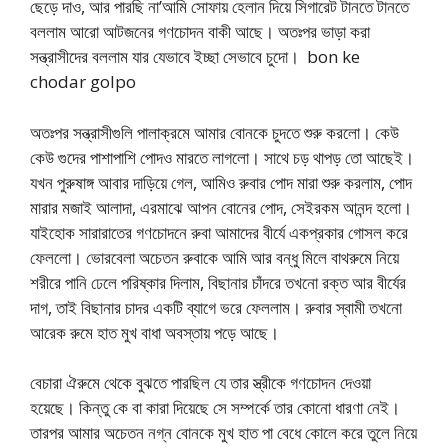
ছেড়ে দাও, আর পারছি না’আমি সোফায় হেলান দিয়ে সিগারেট টানতে টানতে
বললাম আরো আটজনের গণচোদন বাকী আছে। অতঃপর ভাড়া করা
সন্ত্রাসীদের বললাম যার যেভাবে ইচ্ছা সেভাবে চুদো। bon ke
chodar golpo
অতঃপর সন্ত্রাসীগুলি পালাক্রমে আমার বোনকে চুদতে শুরু করলো। কেউ
কেউ গুদের পাশাপাশি পোদও মারতে লাগলো। সাথে চড় থাপড় তো আছেই।
যখন পুরুষাঙ্গ আবার দাড়িয়ে গেল, আমিও রুবার পোদ মারা শুরু করলাম, পোদ
মারার মজাই আলাদা, এরমাঝে আপন বোনের পোদ, সেইরকম আনন্দ হলো।
যাইহোক সারারাতের গণচোদনে রুবা আমাদের বীর্যে একপ্রকার গোসল করে
ফেললো। ভোরবেলা অচেতন রুবাকে আমি আর বন্ধু মিলে বাথরুমে নিয়ে
শরীরে পানি ঢেলে পরিষ্কার দিলাম, বিছানার চাঁদরে তখনো রক্ত আর বীর্যের
দাগ, তাই বিছানার চাদর একটি ব্যাগে ভরে ফেললাম। রুবার স্বামী তখনো
আরেক রুমে হাত মুখ বাধা অবস্তায় পড়ে আছে।
বেচারা ঐরুমে থেকে বুঝতে পারছিল যে তার স্ত্রীকে গণচোদন দেওয়া
হয়েছে। কিন্তু কে বা কারা দিয়েছে সে সম্পর্কে তার কোনো ধারণা নেই।
তারপর আমার অচেতন নগ্ন বোনকে মুখ হাত পা বেধে কোলে করে তুলে নিয়ে