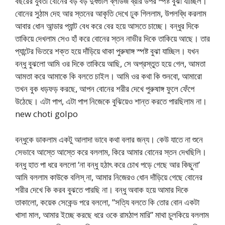
বছরের যুবতী বোনের বড় বড় দুধগুলি ব্লাউজ ব্রার উপর স্পষ্ট বুঝা যাচ্ছিল।
বোনের সুঠাম দেহ আর স্তনের আকৃতি দেখে ঢুক গিললাম, উপলব্ধি করলাম
আবার ধোন আন্ডার প্যান্ট বেধ করে বের হয়ে আসতে চাচ্ছে। বন্ধুর দিকে
তাকিয়ে দেখলাম সেও হাঁ করে বোনের স্তন নাভীর দিকে তাকিয়ে আছে। তার
প্যান্টের ভিতরে শক্ত হয়ে দাঁড়িয়ে থাকা পুরুষাঙ্গ স্পষ্ট বুঝা যাচ্ছিল। যখন
বন্ধু বুঝলো আমি ওর দিকে তাকিয়ে আছি, সে অপ্রস্তুত হয়ে গেল, আমতা
আমতা করে আমাকে কি বলতে চাইল। আমি ওর কথা কি শুনবো, আমারো
তখন বুক ধড়ফড় করছে, আপন বোনের শরীর দেখে পুরুষাঙ্গ ফুলে ফেঁপে
উঠেছে। এটা পাপ, এটা পাপ নিজেকে বুঝিয়েও শান্ত করতে পারছিলাম না।
new choti golpo
বন্ধুকে ডাকলাম একটু আলাদা ভাবে কথা বলার জন্য। কেউ যাতে না শুনে
সেভাবে আস্তে আস্তে করে বললাম, কিরে আমার বোনের স্তন দেখছিলি।
বন্ধু হাত পা ধরে বললো ‘না বন্ধু হঠাৎ করে চোখ পড়ে গেছে আর কিছুনা’
আমি বললাম কাউকে বলিস্‌ না, আমার নিজেরও ধোন দাঁড়িয়ে গেছে বোনের
শরীর দেখে কি করব বুঝতে পারছি না। বন্ধু অবাক হয়ে আমার দিকে
তাকালো, কয়েক সেকেন্ড পরে বললো, ”সত্যি বলতে কি তোর বোন একটা
খাসা মাল, আমার ইচ্ছে করছে ধরে ওকে রামঠাপ মারি” মাথা চুলকিয়ে বললাম