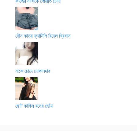
কাজের মাসিকে পোয়াতি চোদা
যৌন কাতর ফ্যামিলি রিয়েল থ্রিসাম
মাকে চোদে দোকানদার
ছোট কাকির রসের ছোঁয়া