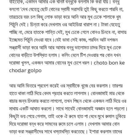
যাইহোক, একদিন আমার এক ঘনিষ্ট বন্ধুকে বললাম কি করা যায়। বন্ধু
বললো ‘দেখ যেহেতু ছোট বোনের স্বামী সরাসরি তুই কিছু করতে পারবি না,
তারচেয়ে বরং চল কিছু লোক ভাড়া করে আনি আর মুখ ঢেকে শালাকে ধুম
পিঠুনি দেই। চিন্তা করে দেখলাম ওর আইডিয়া খারাপ না। টাকা যেহেতু
পাচ্ছি না, মেরে হাতকে শান্তি দেই, মুখ ঢেকে গেলে বোনও চিনবে না, বাসায়
ইচ্ছেমত পিঠুনি দেওয়া যাবে।যেই ভাবা সেই কাজ, পরদিন আট দশজন
সন্ত্রাসী ভাড়া করে আমি আর আমার বন্ধু ভালোমত চাদর দিয়ে মুখ ঢেকে
বোনের বাড়ীতে উপস্থিত হলাম। কলিং বেলে টিপ দেওয়ার পর বোন যখন
দরোজা খুলল, একজন আমার বোনের মুখ চেপে ধরল। choto bon ke
chodar golpo
আর আমি ভিতরে প্রবেশ করেই ওর স্বামীকে খুজে বের করলাম। তারপর
হাতে থাকা লাঠি দিয়ে বেদম প্রহার করতে লাগলাম। বোনজামাই মার থেকে
বাচার জন্য চিৎকার করতে লাগলো, তখন পিছন থেকে একজন লাঠি দিয়ে ওর
মাথায় একটি আঘাত করলো। সাথে সাথেই বোনজামাই অজ্ঞান হলে পড়লো।
কিছুটা ভয় পেয়ে গেলাম, তাই ওকে ঐ রুমে হাত পা বেধে মুখে রুমাল ঢুকিয়ে
দিয়ে দরোজা বন্ধ করে সামনের রুমে চলে এলাম। দেখলাম আমার বোন
ভাড়া করা সন্ত্রাসীদের সাথে ধস্তাধস্তি করতেছে। ইশারা করলাম তাদের