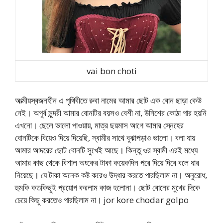
vai bon choti
আত্মীয়স্বজনহীন এ পৃথিবীতে রুবা নামের আমার ছোট এক বোন ছাড়া কেউ
নেই। অপুর্ব সুন্দরী আমার বোনটির বয়সও বেশী না, উনিশের কোঠা পার হয়নি
এখনো। ছেলে ভালো পাওয়ায়, মাত্র ছয়মাস আগে আমার স্নেহের
বোনটিকে বিয়েও দিয়ে দিয়েছি, স্বামীর সাথে বুঝাপড়াও ভালো। বলা যায়
আমার আদরের ছোট বোনটি সুখেই আছে। কিন্তু ওর স্বামী এরই মধ্যে
আমার কাছ থেকে বিশাল অংকের টাকা কয়েকদিন পরে দিয়ে দিবে বলে ধার
নিয়েছে। যে টাকা অনেক কষ্ট করেও উদ্ধার করতে পারছিলাম না। অনুরোধ,
হুমকি কতকিছুই প্রয়োগ করলাম কাজ হলোনা। ছোট বোনের মুখের দিকে
চেয়ে কিছু করতেও পারছিলাম না। jor kore chodar golpo