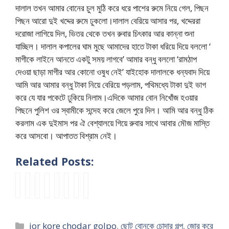
দালাল তখন আমার বোনের চুল মুঠি করে ধরে পাশের রুমে নিয়ে গেল, পিছন
পিছন আরো দুই খদ্দের রুমে ঢুকলো।দালাল বেরিয়ে আসার পর, খদ্দেররা
দরোজা লাগিয়ে দিল, ভিতর থেকে তখন রুবার চিৎকার আর কান্না শুনা
যাচ্ছিল। দালাল কপালের ঘাম মুছে আমাদের হাতে টাকা ধরিয়ে দিয়ে বললো ‘
মাগীকে লাইনে আনতে একটু সময় লাগবে’ আমার বন্ধু বললো ‘রামঠাপ
দেওয়া ছাড়া মাগীর আর কোনো ওষুধ নেই’ যাইহোক দালালকে ধন্যবাদ দিয়ে
আমি আর আমার বন্ধু টাকা নিয়ে বেরিয়ে পড়লাম, পথিমধ্যে টাকা দুই ভাগ
করে যে যার পকেটে ঢুকিয়ে নিলাম।এদিকে আমার বোন নিখোঁজ হওয়ার
পিছনে পুলিশ ওর স্বামীকে সন্দেহ করে জেলে পুরে দিল। আমি আর বন্ধু ঠিক
করলাম এক দুইমাস পর ঐ বেশ্যালয়ে গিয়ে রুবার সাথে আবার মৌজ মাস্তি
করে আসবো। আপাতত বিশ্রাম নেই।
Related Posts:
অ
তি
রা
b
b
স্বা
চা
শা
ল্প
ন
নু
a
a
মী
র
শু
ব
বে
ব
n
n
র
জ
ড়ি
য়
য়া
ল
g
g
বা
ন
কে
Categories
jor kore chodar golpo
,
ছোট বোনকে চোদার গল্প
,
জোর করে