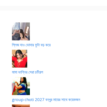
a
t
e
t
i
c
e
o
h
n
o
d
a
r
g
প্লিজ দাও ভোদার ফুটা বড় করে
o
l
p
o
মামা ভাগ্নির সেরা চটিগল্প
group choti 2027 বন্ধুর মায়ের সাথে কয়েকজন