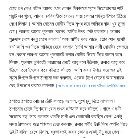
তোর গুদ কেও বলিস আমার ধোন কেমন ঠিকমতো স্বাদ নিতে’তারপর শার্ট
প্যান্ট সব খুলে, আমার নববিবাহীতা বোনের শায়া কোমর পর্যন্ত উপরে উঠিয়ে
রেখে দিলাম। আমার বোনের যোনীর দিকে মুগ্ধ হয়ে তাকিয়ে বাহ! খুব সুন্দর
তো। তারপর আমার পুরুষাঙ্গ বোনের যোনীর উপর সেট করলাম। আমার
পুরুষাঙ্গ দেখে বন্ধু হেসে বললো ‘ আজ মাগীর খবর আছে, তোর ধোন যথেষ্ট
বড়’ আমি ওর দিকে তাকিয়ে হেসে বললাম ‘দেখি আমার মাগী বোনটির ভেতরে
রস কেমন’ তারপর আমার পুরুষাঙ্গটি রুবার যোনীর ভিতর দিয়ে চালান করে
দিলাম, পুরুষাঙ্গ ঢুকিয়েই আরামের চোটে আহ্‌ বলে উঠলাম, রুবাও আহ্‌ করে
উঠলো তবে চিৎকার করে কাঁদতে কাঁদতে।আমি রুবার উপরে শুয়ে ওর দুই
স্তন টিপতে টিপতে ঠাপানো শুরু করলাম, একেক ঠাপে বোনের আরামদায়ক
দেহ উপভোগ করতে লাগলাম।
আমাকে জোর করে ধর্ষণ করলো দুইজন অপরিচিত লোক
ঠাপাতে ঠাপাতে বোনের ঠোট কামড়ে ধরলাম, মুখে চুমু দিতে লাগলাম।
ঠাপানোর চোটে দিশেহারা বোন তখন হাউমাউ করে কাঁদছে। গালে একটি
সজোরে চড় মেরে বললাম খানকি মাগী এত চেচামেচী করছিস কেন! একটু
সময় ঠাপানোর পরে পজিশন চেঞ্জ করলাম, রুবার শরীর উল্টে দিয়ে পেটের নিচে
দুইটি বালিশ রেখে দিলাম, স্বভাবতই রুবার কোমর একটু উচু হয়ে গেল।