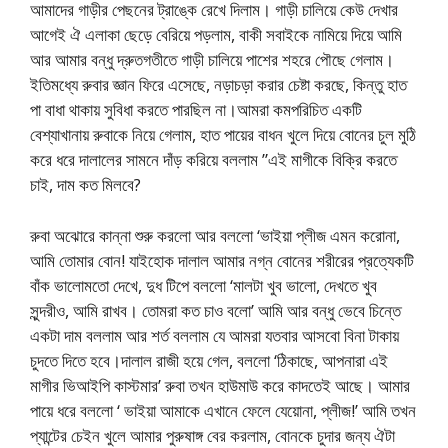
আমাদের গাড়ীর পেছনের ট্রাঙ্কে রেখে দিলাম। গাড়ী চালিয়ে কেউ দেখার
আগেই ঐ এলাকা ছেড়ে বেরিয়ে পড়লাম, বাকী সবাইকে নামিয়ে দিয়ে আমি
আর আমার বন্ধু দ্রুতগতীতে গাড়ী চালিয়ে পাশের শহরে পৌছে গেলাম।
ইতিমধ্যে রুবার জ্ঞান ফিরে এসেছে, নড়াচড়া করার চেষ্টা করছে, কিন্তু হাত
পা বাধা থাকায় সুবিধা করতে পারছিল না।আমরা কমপরিচিত একটি
বেশ্যাখানায় রুবাকে নিয়ে গেলাম, হাত পায়ের বাধন খুলে দিয়ে বোনের চুল মুঠি
করে ধরে দালালের সামনে দাঁড় করিয়ে বললাম ”এই মাগীকে বিক্রি করতে
চাই, দাম কত মিলবে?
রুবা অঝোরে কান্না শুরু করলো আর বললো ‘ভাইয়া প্লীজ এমন করোনা,
আমি তোমার বোন! যাইহোক দালাল আমার নগ্ন বোনের শরীরের প্রত্যেকটি
বাঁক ভালোমতো দেখে, দুধ টিপে বললো ‘মালটা খুব ভালো, দেখতে খুব
সুন্দরীও, আমি রাখব। তোমরা কত চাও বলো’ আমি আর বন্ধু ভেবে চিন্তে
একটা দাম বললাম আর শর্ত বললাম যে আমরা যতবার আসবো বিনা টাকায়
চুদতে দিতে হবে।দালাল রাজী হয়ে গেল, বললো ‘ঠিকাছে, আপনারা এই
মাগীর ভিআইপি কাস্টমার’ রুবা তখন হাউমাউ করে কাদতেই আছে। আমার
পায়ে ধরে বললো ‘ ভাইয়া আমাকে এখানে ফেলে যেয়োনা, প্লীজ!’ আমি তখন
প্যান্টের চেইন খুলে আমার পুরুষাঙ্গ বের করলাম, বোনকে চুদার জন্য ঐটা