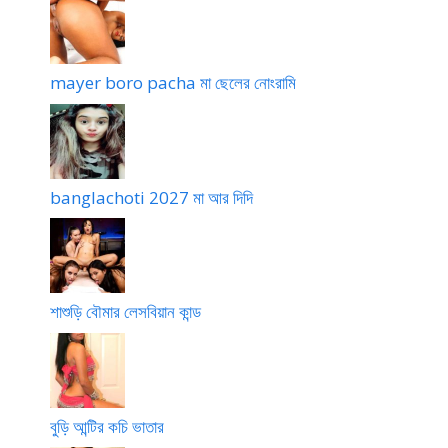
mayer boro pacha মা ছেলের নোংরামি
banglachoti 2027 মা আর দিদি
শাশুড়ি বৌমার লেসবিয়ান কান্ড
বুড়ি আন্টির কচি ভাতার