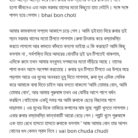
হলো জীবনেও এত নরম ময়দার তালের মতো কিছুতে হাত দেইনি। সঙ্গে সঙ্গে
পাগল হয়ে গেলাম। bhai bon choti
আমার কামবাসনা সপ্তম আকাশে চড়ে গেল। আমি দুইহাত দিয়ে রুবার দুই
স্তন ময়দার থালের মতো ঠিপতে লাগলাম।রুবা চিৎকার করে ধস্তাধস্তি
করতে লাগলো আর কাদতে কাঁদতে বললো ভাইয়া এ কি করছো? আমি কিছু
বললাম না , সর্বশক্তি দিয়ে আদরের বোনটির দুই দুধ টিপতেই থাকলাম,
এদিকে রুমে তখন আমার বন্ধুসহ দশজনের মতো দাঁড়িয়ে আছে। তাদের
পালা কখন আসে অপেক্ষা করতেছে। রুবার দুধ টিপতে টিপতে ওর উপরে শুয়ে
পড়লাম আরে ওর মুখের অনবরত চুমু দিতে লাগলাম, রুবা মুখ এদিক সেদিক
করে আমাকে বাধা দিতে চাইল আর বলতে থাকলো ‘আমি তোমার বোন, আমি
তোমার বোন’, আর আমার পুরুষাঙ্গ তখন ওর যোনীর আশে পাশে ঘর্ষন
করছিল।যাইহোক একটু সময় পর আমি রুবাকে ছেড়ে বিছানার পাশে
দাড়ালাম। ওর মুখের দিকে তাকিয়ে কপালের ঘাম মুছে প্যান্ট খুলতে লাগলাম।
এবার রুবার ধস্তাধস্তি কান্নাকাটি আরো বেড়ে গেল। প্যান্ট খুলে পুরুষাঙ্গে
এক হাত রেখে হাসতে হাসতে রুবাকে বললাম ‘ আজ আমার ধোন তার আপন
বোনের গুদ কেমন স্বাদ নিবে। vai bon chuda chudi