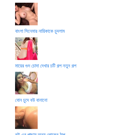
বাংলা সিনেমার নায়িকাকে চুদলাম
মায়ের গুদ চোদা দেখার চটি গল্প নতুন গল্প
বোন চুদে বউ বানানো
বউ এর পাছায় অন্য লোকের ঠাপ