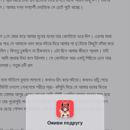
লে। আমার নগ্ন সপ্তর্শী দেহটাকে সে চেটে পুটে খাচ্ছে।
নিল।সে জোর করে আমার মুখের মধ্যে তার ধোনটাকে ভরে দিল। এরপর মাথা
ার পরে সে আমাকে ভাল করে শুইয়ে দিয়ে আমার পা দু’টোকে কিছুটা ফাঁকা করে
াপ দিল। কিন্তু ঢুকছিল না ঠিকভাবে। এটা ছিল আমার জীবনে প্রথম। তাই
দিল। আমি ব্যথায় উহ! বলে উঠলাম। সে ধোনটাকে আর একটু পিছিয়ে এসে আর
অবস্থা। নতুজ চটি গল্প
না স্টাইলে চুদতে লাগলো। কখনও চিৎ করে শুইয়ে। কখনও হাটু গেড়ে
নিট চললো।সবশেষে শরীরে প্রচ- কাঁপুনি দিয়ে সে আমার গুদের ভিতর
োমার আপুর চেয়েও অনেক বেশি টেস্টি।সেদিন আমার রক্তে লাল হয়ে
পুরোপুরি পাওয়া হয়ে গেলে সে আমার সেবা শুরু করে দিল। অনেক্ষণ
ার ছেড়ে গোসল করিয়ে দিল।এরপর এক হোটেলে নিয়ে গেল খাওয়াতে।