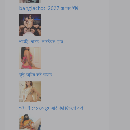
banglachoti 2027 মা আর দিদি
শাশুড়ি বৌমার লেসবিয়ান কান্ড
বুড়ি আন্টির কচি ভাতার
অষ্টাদশী মেয়েকে চুদে সতি পর্দা ছিড়লো বাবা