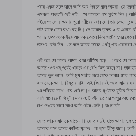
প্রায় একই সঙ্গে আগে আমি আর পিছনে রাজু ভাইয়া।সে দরজা
এসবকে পাত্তাই দেই নাই। সে আমাকে ধরে ঘুরিয়ে দিল। আমি ত
শুইয়ে পড়লো। আমার পুরো শরীরের ওপর সে।তার চওড়া বুকে 
তাই তাকে কোন বাধা দেই নি। সে আমার বুকের ওপর এভাবে দ
আমার ওপর থেকে উঠে আমাকে কোলে নিয়ে খাটের ওপর ফেলে দি
তারপর রেস্ট নিব। সে বলে আমরা দু’জন একটু পরে একস
এই বলে সে আবার আমার ওপর ঝাঁপিয়ে পড়ে। এবারও সে আমার ও
আমার ওপর শুধু শুয়েই থাকবে এর বেশি কিছু করবে না। তাই ত
আমার ভুল ভাঙ্গে।আমি মুখ সরিয়ে নিয়ে তাকে আমার ওপর থেকে
হাত থেকে আমার নিস্তার নাই।এই বিছানায়ই ওকে আমার সব দি
ওর শক্তির সাথে পেরে ওঠে না।ও আমার মুখটাকে ঘুরিয়ে নিয়ে
শালি মানে ছোট গিন্নী।মানে ছোট বউ।তোমার আপুর কাছ থেক
চাপ দেওয়ার সাথে সাথে আমি কেঁদে ফেলি। বাংলা চটি
সে তারপরও আমাকে ছাড়ে না। সে তার দুই হাতে আমার দুধ 
আমাকে বলে আমার কামিজ খুলতে। না হলে ছিঁড়ে যাবে। আমি 
আমার পোশাক খুলতে দেই।সে প্রথমে আমার কামিজ খুলে ফেলে। 