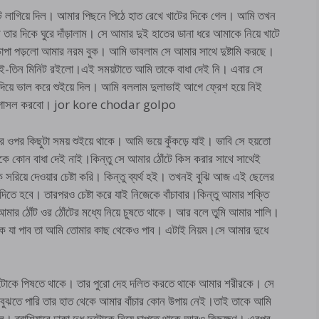
ট লাগিয়ে দিল। আমার পিছনে পিঠে হাত রেখে খাটের দিকে গেল। আমি তখন
ার দিকে ঘুরে দাঁড়ালাম। সে আমার দুই হাতের ডানা ধরে আমাকে নিয়ে খাটে
চাপা পড়লো আমার নরম বুক। আমি ভাবলাম সে আমার সাথে দুষ্টামি করছে।
ুই-তিন মিনিট রইলো।এই সময়টাতে আমি তাকে বাধা দেই নি। এবার সে
য়ে ভাল করে শুইয়ে দিল। আমি বললাম দুলাভাই আগে ফ্রেশ হয়ে নিই
াথে গোসল করবো। jor kore chodar golpo
পর কিছুটা সময় শুইয়ে থাকে। আমি ভয়ে কুঁকড়ে যাই। ভাবি সে হয়তো
াকে কোন বাধা দেই নাই।কিন্তু সে আমার ঠোঁটে কিস করার সাথে সাথেই
 সরিয়ে দেওয়ার চেষ্টা করি। কিন্তু ব্যর্থ হই। তখনই বুঝি আজ এই ছেলের
তে হবে। তারপরও চেষ্টা করে যাই নিজেকে বাঁচাবার।কিন্তু আমার শক্তি
 আমার ঠোঁট ওর ঠোঁটের মধ্যে নিয়ে চুষতে থাকে। আর বলে তুমি আমার শালি।
ে যা পাব তা আমি তোমার কাছ থেকেও পাব। এটাই নিয়ম।সে আমার দুধে
দুটোকে পিষতে থাকে। তার পুরো দেহ দলিত করতে থাকে আমার শরীরকে। সে
বুঝতে পারি তার হাত থেকে আমার বাঁচার কোন উপায় নেই।তাই তাকে আমি
ব্রাশিয়ারে ঢাকা দুধ দুটোকে নিয়ে চাপতে থাকে আরও কিছুক্ষণ। এরপর