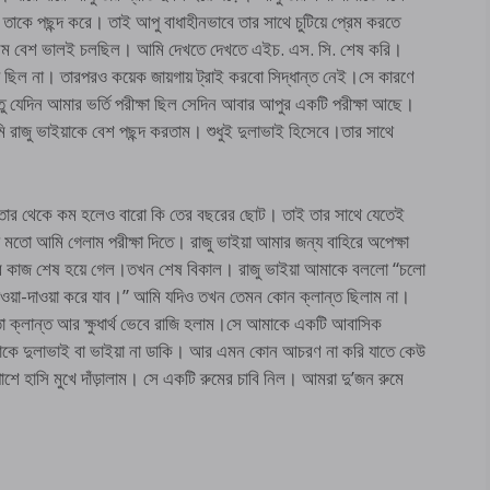
 তাকে পছন্দ করে। তাই আপু বাধাহীনভাবে তার সাথে চুটিয়ে প্রেম করতে
্রেম বেশ ভালই চলছিল। আমি দেখতে দেখতে এইচ. এস. সি. শেষ করি।
ছিল না। তারপরও কয়েক জায়গায় ট্রাই করবো সিদ্ধান্ত নেই।সে কারণে
ন্তু যেদিন আমার ভর্তি পরীক্ষা ছিল সেদিন আবার আপুর একটি পরীক্ষা আছে।
ি রাজু ভাইয়াকে বেশ পছন্দ করতাম। শুধুই দুলাভাই হিসেবে।তার সাথে
ার থেকে কম হলেও বারো কি তের বছরের ছোট। তাই তার সাথে যেতেই
য় মতো আমি গেলাম পরীক্ষা দিতে। রাজু ভাইয়া আমার জন্য বাহিরে অপেক্ষা
ব কাজ শেষ হয়ে গেল।তখন শেষ বিকাল। রাজু ভাইয়া আমাকে বললো “চলো
ওয়া-দাওয়া করে যাব।” আমি যদিও তখন তেমন কোন ক্লান্ত ছিলাম না।
্লান্ত আর ক্ষুধার্থ ভেবে রাজি হলাম।সে আমাকে একটি আবাসিক
কে দুলাভাই বা ভাইয়া না ডাকি। আর এমন কোন আচরণ না করি যাতে কেউ
পাশে হাসি মুখে দাঁড়ালাম। সে একটি রুমের চাবি নিল। আমরা দু’জন রুমে