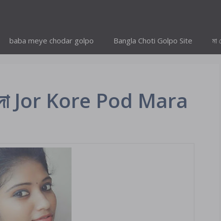
baba meye chodar golpo
Bangla Choti Golpo Site
মা 
 চোদা Jor Kore Pod Mara