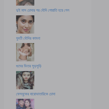
দুই মাস চোদার পর বৌদি পোয়াতি হয়ে গেল
যুবতী বৌদির কামনা
গুদের ভিতর সুড়সুড়ি
ফেসবুকের বারোভাতারিকে চোদা