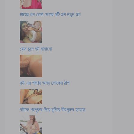
মায়ের গুদ চোদা দেখার চটি গল্প নতুন গল্প
বোন চুদে বউ বানানো
বউ এর পাছায় অন্য লোকের ঠাপ
বউকে পরপুরুষ দিয়ে চুদিয়ে বীরপুরুষ হয়েছে