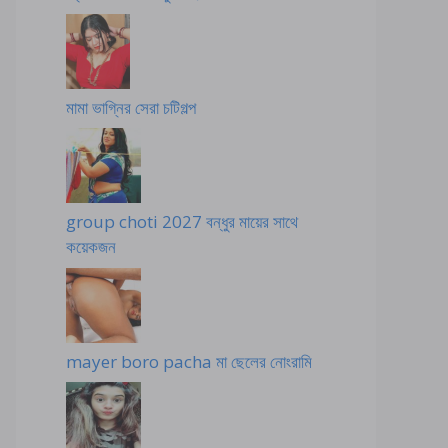
মামা ভাগ্নির সেরা চটিগল্প
group choti 2027 বন্ধুর মায়ের সাথে
কয়েকজন
mayer boro pacha মা ছেলের নোংরামি