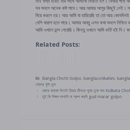
তাই বাধ্য হয়েই তার সাথে আমাকে ফিরতে হল। ফেরার পথে আ
সব শুনলে অনেক কষ্ট পাবে। আর আমার আপুর কিছুই নেই
বিয়ে করলে হয়। আর আমি যা হারিয়েছি তা তো আর কোনদ
বেশি খারাপ হতে পারে। আমার আব্বু এসব কথা শুনলে নিশ্চিত হ
আমি ওখানে চান্স পেয়েছি। কিন্তু ওখানে আমি ভর্তি হই নি।
Related Posts:
চা
চে
সা
অ্
আ
p
g
দ
র
য়া
হে
যা
ম্মু
o
i
র
জ
র
বে
ন্টি
কে
r
r
জা
ন
ম্যা
র
কে
চু
o
l
আ
Categories
Bangla Chotti Golpo
,
banglacotikahini
,
bangla
ছে
ন
মে
জো
দ
k
f
ট
পোদের ফুটা চুদা
লে
জো
য়ে
র
তে
i
r
কে
জোরে ধাক্কা দিতেই রিয়ার ভীতরে পুরো ঢুকে যায় Kolkata C
আ
র
জো
ক
চু
a
i
জো
তুই কি সিঙ্গল লাগাবি না গ্রুপ করবি gud marar golpo
মা
ক
র
রে
দ
p
e
র
র
রে
ক
চু
তে
o
n
ক
ব
কা
রে
দা
ভো
d
d
রে
উ
জে
চো
a
দা
s
s
নি
কে
র
দা
u
ব্যা
e
e
হা