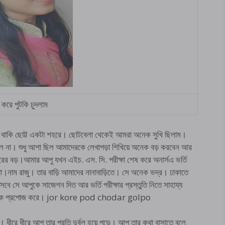
করে পুটকি চুদলাম
া থাকি ছোট্ট একটা শহরে। ছোটবেলা থেকেই আমরা অনেক সুখি ছিলাম।
িল না। শুধু আশা ছিল আমাদেরকে লেখাপড়া শিখিয়ে অনেক বড় করবেন আর
ের বড়।আমার আপু যখন এইচ. এস. সি. পরীক্ষা শেষ করে অনার্সএ ভর্তি
নাম রাজু। তার বাড়ি আমাদের নানাবাড়িতে। সে অনেক ভদ্র। ঢাকাতে
েবে সে আপুকে সাজেশন দিত আর ভর্তি পরীক্ষার প্রস্তুতি নিতে সাহায্য
পুকে প্রপোজ করে। jor kore pod chodar golpo
ীরে ধীরে আপু তার প্রতি দুর্বল হয়ে পড়ে। আপু তার কথা বাসাতে বলে