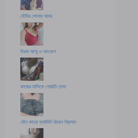
বৌদির সোনায় আদর
বিধবা আম্মু ও আংকেল
কাজের মাসিকে পোয়াতি চোদা
যৌন কাতর ফ্যামিলি রিয়েল থ্রিসাম