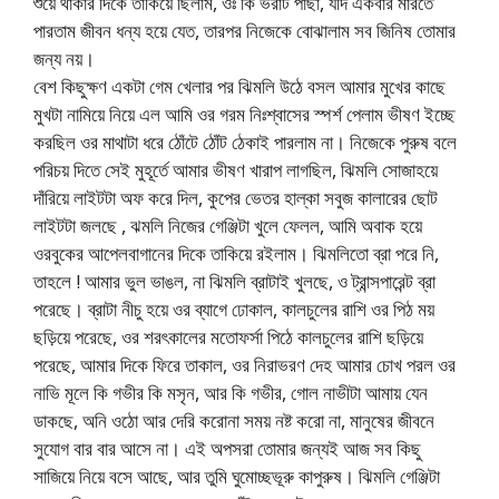
শুয়ে থাকার দিকে তাকিয়ে ছিলাম, ওঃ কি ভরাট পাছা, যদি একবার মারতে
পারতাম জীবন ধন্য হয়ে যেত, তারপর নিজেকে বোঝালাম সব জিনিষ তোমার
জন্য নয়।
বেশ কিছুক্ষণ একটা গেম খেলার পর ঝিমলি উঠে বসল আমার মুখের কাছে
মুখটা নামিয়ে নিয়ে এল আমি ওর গরম নিঃশ্বাসের স্পর্শ পেলাম ভীষণ ইচ্ছে
করছিল ওর মাথাটা ধরে ঠোঁটে ঠোঁট ঠেকাই পারলাম না। নিজেকে পুরুষ বলে
পরিচয় দিতে সেই মুহূর্তে আমার ভীষণ খারাপ লাগছিল, ঝিমলি সোজাহয়ে
দাঁরিয়ে লাইটটা অফ করে দিল, কুপের ভেতর হাল্কা সবুজ কালারের ছোট
লাইটটা জলছে , ঝমলি নিজের গেঞ্জিটা খুলে ফেলল, আমি অবাক হয়ে
ওরবুকের আপেলবাগানের দিকে তাকিয়ে রইলাম। ঝিমলিতো ব্রা পরে নি,
তাহলে ! আমার ভুল ভাঙল, না ঝিমলি ব্রাটাই খুলছে, ও ট্রান্সপারেন্ট ব্রা
পরেছে। ব্রাটা নীচু হয়ে ওর ব্যাগে ঢোকাল, কালচুলের রাশি ওর পিঠ ময়
ছড়িয়ে পরেছে, ওর শরৎকালের মতোফর্সা পিঠে কালচুলের রাশি ছড়িয়ে
পরেছে, আমার দিকে ফিরে তাকাল, ওর নিরাভরণ দেহ আমার চোখ পরল ওর
নাভি মূলে কি গভীর কি মসৃন, আর কি গভীর, গোল নাভীটা আমায় যেন
ডাকছে, অনি ওঠো আর দেরি করোনা সময় নষ্ট করো না, মানুষের জীবনে
সুযোগ বার বার আসে না। এই অপসরা তোমার জন্যই আজ সব কিছু
সাজিয়ে নিয়ে বসে আছে, আর তুমি ঘুমোচ্ছভূরু কাপুরুষ। ঝিমলি গেঞ্জিটা