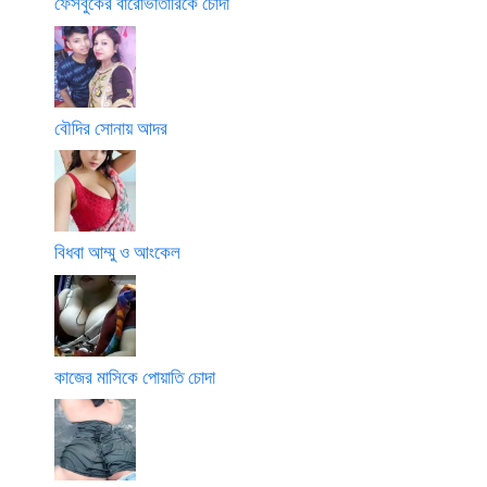
ফেসবুকের বারোভাতারিকে চোদা
বৌদির সোনায় আদর
বিধবা আম্মু ও আংকেল
কাজের মাসিকে পোয়াতি চোদা