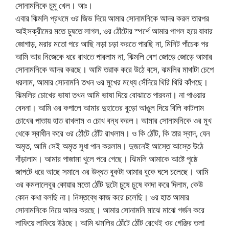
সোনামনিকে চুমু খেল। আঃ।
এবার ঝিমলি প্রথমে ওর জিভ দিয়ে আমার সোনামনিকে আদর করল তারপর
আইসক্রীমের মতে চুষতে লাগল, ওর ঠোঁটোর স্পর্শে আমার পাগল হয়ে যাবার
জোগাড়, মরার মতো পরে আছি নড়া চড়া করতে পারছি না, মিনিট পাঁচেক পর
আমি আর নিজেকে ধরে রাখতে পারলাম না, ঝিমলি বেশ জোড়ে জোড়ে আমার
সোনামনিকে আদর করছে। আমি তরাক করে উঠে বসে, ঝমলির মাথাটা চেপে
ধরলাম, আমার সোনামনি তখন ওর মুখের মধ্যে সেঁদিয়ে থিরি থিরি কাঁপছে।
ঝিমলির চোখের ভাষা তখন আমি ভাষা দিয়ে বোঝাতে পারবনা। না পাওয়ার
বেদনা। আমি ওর কপালে আমার দুহাতের বুড়ো আঙুল দিয়ে বিলি কাটলাম
চোখের পাতায় হাত রাখলাম ও চোখ বন্ধ করল। আমার সোনামনিকে ওর মুখ
থেকে স্বাধীন করে ওর ঠোঁটে ঠোঁট রাখলাম। ও কি ঠোঁট, কি তার স্বাদ, যেন
অমৃত, আমি সেই অমৃত সুধা পান করলাম। দুজনেই আস্তে আস্তে উঠে
দাঁড়ালাম। আমার পাজামা খুলে পরে গেছে। ঝিমলি আমাকে আষ্টে পৃষ্ঠে
জাপটে ধরে আছে সমানে ওর উদ্ধত বুকটা আমার বুকে ঘসে চলেছে। আমি
ওর কমলালেবুর কোয়ার মতো ঠোঁট দুটো চুষে চুষে কাদা করে দিলাম, কেউ
কোন কথা বলছি না। নিস্তব্ধে কাজ করে চলেছি। ওর হাত আমার
সোনামনিকে নিয়ে আদর করছে। আমার সোনামনি মাঝে মাঝে গর্জন করে
লাফিয়ে লাফিয়ে উঠছে। আমি ঝমলির ঠোঁটে ঠোঁট রেখেই ওর গেঞ্জির তলা