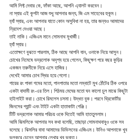
আমি লিফ্ট দেবার কে, ফাঁকা আছে, আপনি এ্যালট করবেন।
না স্যার এই কুপটা আজ শুধু আপনার জন্য, জি এম সাহেবের হুকুম।
হ্যাঁ স্যার, এবং আপনার যাতে কোন অসুবিধা না হয়, তার জন্যও আমাদের
নি্রদেশ দেওয়া আছে।
তাই নাকি। এজিএম মানে সোমনাথ মুখার্জী।
হ্যাঁ স্যার।
এতোক্ষণে বুঝতে পারলাম, ঠিক আছে আপনি যান, ওনাকে নিয়ে আসুন।
চোখের নিমেষে ভদ্রলোক অদৃশ্য হয়ে গেলেন, কিছুক্ষণ পরে বছর কুড়ির
একজন তরুনীকে নিয়ে এসে হাজির।
দেখেই আমার চোখ স্থির হয়ে গেলো।
গায়ের রং পাকা গমের মতো, পানপাতার মতো লম্বাটে মুখ ঠোঁটের ঠিক ওপরে
একটা বাদামী রং-এর তিল। পিঠময় মেঘের মতো ঘন কালো চুল মাঝে কিছুটা
হাইলাইট করা। চোখে রিমলেস চসমা। উদ্ধত বুক। পরনে থ্রিকোর্টার
জিনসের প্যান্ট এবং টাইট একটা হাতাকাটা গেঞ্জি।
টিটি ভদ্রলোক আমার পরিচয় ওকে দিতেই আমি হাততুললাম।
আমি ঝিমলিকে আপনার সব কথা বলেছি, তাছাড়া সোমনাথবাবুও ওকে সব
বলেছে। ঝিমলির বাবা আমাদের ডিভিসনের এজিএম। উনিও আপনাকে খুব
ভলকরে চেনেন আপনার লেখার খুব ভক্ত।