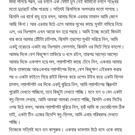
মাথা গলিয়ে পরল, ওর বগলে এক ফোঁটা চুল নেই কামানো বগলে শঙ্খের
মতো দুচারটে ভাঁজ পরেছে। সত্যিই ঝিমলিকে অপসরার মতো লাগছে।
ঝিমলি ওর বার্থে বাবু হয়ে বসল, আমার দিকে এরবার তাকাল আমি জেগে
আছি কিনা। আর এরবার উঠে এসে আমার মুখের কাছে মুখটা নামিয়ে নিয়ে
এল, ওর নিঃশ্বাস এখন আরো ঘন হয়ে পরছে। আমি ইচ্ছে করেই জিভটা
বার করে আমার ঠোঁটটা চাটলাম, ঝিমলি ত্রস্তে মুখটা সরিয়ে নিল, আমি
একটু নরেচরে একটা বড় নিঃশ্বাস ফেললাম, ঝিমলি ওর সিটে গিয়ে বসলো।
আমার দিকে বেশ কিছুক্ষণ তাকিয়ে ও বসে রইল, তারপর আস্তে আস্তে
আমার দিকে একপাশ হয়ে শুল, ল্যাপটপটা কাছে টেনে নিল, একবার আমার
দিকে তাকাচ্ছে আরএকবার ল্যাপটপের দিকে, বেশ কিছুক্ষণ এইরকম করার
পর ও একটা ফাইলে গিয়ে রাইট ক্লিক করে ওপেন উইথ করে একটা ফ্লিম
চালাল, ল্যাপটপটা ওর দিকে একটু ঘুরিয়ে নিল, আমি ল্যাপটপের স্ক্রিনটা
পুরোটা দেখতে পাচ্ছিনা, তবে কিছুটা দেখতে পাচ্ছি। মনে হল ও যেন একটা
ব্লু-ফ্লিম দেখছে, আমি আবঝা আবঝা দেখতে পাচ্ছি, ঝিমলি এবার সিটের
ওপর উঠে বসল, আবার ল্যাপটপটা ঘুরিয়ে নিল, হ্যাঁ আমি যা ভেবেছিলাম ঠিক
তাই, একটা টিন এজের বিদেশি ব্লু-ফ্লিম, আমি এবার পরিষ্কার দেখতে
পাচ্ছি।
নিজেকে সত্যিই মনে হল কাপুরুষ। একবার ভাবলাম উঠে বসে ওকে কাছে