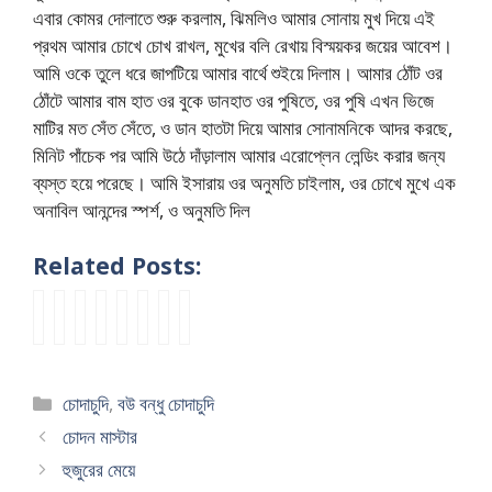
এবার কোমর দোলাতে শুরু করলাম, ঝিমলিও আমার সোনায় মুখ দিয়ে এই
প্রথম আমার চোখে চোখ রাখল, মুখের বলি রেখায় বিস্ময়কর জয়ের আবেশ।
আমি ওকে তুলে ধরে জাপটিয়ে আমার বার্থে শুইয়ে দিলাম। আমার ঠোঁট ওর
ঠোঁটে আমার বাম হাত ওর বুকে ডানহাত ওর পুষিতে, ওর পুষি এখন ভিজে
মাটির মত সেঁত সেঁতে, ও ডান হাতটা দিয়ে আমার সোনামনিকে আদর করছে,
মিনিট পাঁচেক পর আমি উঠে দাঁড়ালাম আমার এরোপ্লেন লেন্ডিং করার জন্য
ব্যস্ত হয়ে পরেছে। আমি ইসারায় ওর অনুমতি চাইলাম, ওর চোখে মুখে এক
অনাবিল আনন্দের স্পর্শ, ও অনুমতি দিল
Related Posts:
B
প্র
মে
আ
ছি
আ
বা
নী
A
থ
য়ে
মা
ন
মা
স
ল
N
ম
আ
র
তা
র
র
সি
G
চু
র
ছো
ই
না
রা
নে
Categories
চোদাচুদি
,
বউ বন্ধু চোদাচুদি
L
দা
মে
ট
কা
ম
তে
মা
A
র
য়ে
ভা
রী
মৌ
ব
-
চোদন মাস্টার
C
অ
র
ই
ব
লি
উ
এ
হুজুরের মেয়ে
H
ভি
মা
আ
ল
–
য়ে
ক