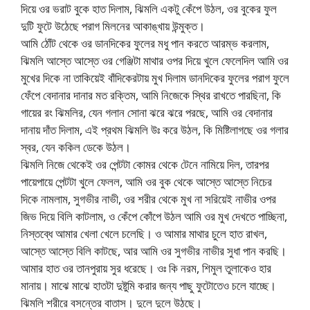
দিয়ে ওর ভরাট বুকে হাত দিলাম, ঝিমলি একটু কেঁপে উঠল, ওর বুকের ফুল
দুটি ফুটে উঠেছে পরাগ মিলনের আকাঙ্খায় উন্মুক্ত।
আমি ঠোঁট থেকে ওর ডানদিকের ফুলের মধু পান করতে আরম্ভ করলাম,
ঝিমলি আস্তে আস্তে ওর গেঞ্জিটা মাথার ওপর দিয়ে খুলে ফেলেদিল আমি ওর
মুখের দিকে না তাকিয়েই বাঁদিকেরটায় মুখ দিলাম ডানদিকের ফুলের পরাগ ফুলে
ফেঁপে বেদানার দানার মত রক্তিম, আমি নিজেকে স্থির রাখতে পারছিনা, কি
গায়ের রং ঝিমলির, যেন গলান সোনা ঝরে ঝরে পরছে, আমি ওর বেদানার
দানায় দাঁত দিলাম, এই প্রথম ঝিমলি উঃ করে উঠল, কি মিষ্টিলাগছে ওর গলার
স্বর, যেন ককিল ডেকে উঠল।
ঝিমলি নিজে থেকেই ওর পেন্টটা কোমর থেকে টেনে নামিয়ে দিল, তারপর
পায়েপায়ে পেন্টটা খুলে ফেলল, আমি ওর বুক থেকে আস্তে আস্তে নিচের
দিকে নামলাম, সুগভীর নাভী, ওর শরীর থেকে মুখ না সরিয়েই নাভীর ওপর
জিভ দিয়ে বিলি কাটলাম, ও কেঁপে কোঁপে উঠল আমি ওর মুখ দেখতে পাচ্ছিনা,
নিস্তব্ধে আমার খেলা খেলে চলেছি। ও আমার মাথার চুলে হাত রাখল,
আস্তে আস্তে বিলি কাটছে, আর আমি ওর সুগভীর নাভীর সুধা পান করছি।
আমার হাত ওর তানপুরায় সুর ধরেছে। ওঃ কি নরম, শিমুল তুলাকেও হার
মানায়। মাঝে মাঝে হাতটা দুষ্টুমি করার জন্য পাছু ফুটোতেও চলে যাচ্ছে।
ঝিমলি শরীরে বসন্তের বাতাস। দুলে দুলে উঠছে।