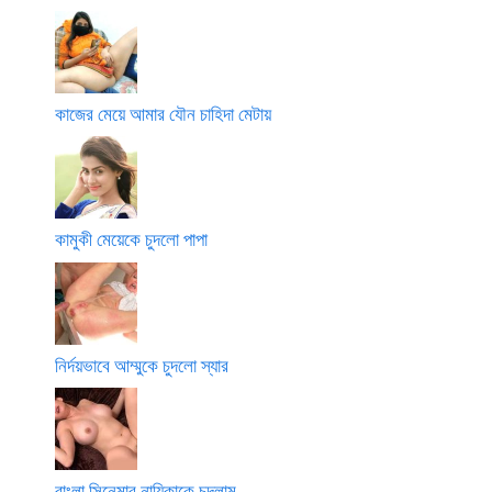
c
h
u
d
t
কাজের মেয়ে আমার যৌন চাহিদা মেটায়
e
d
e
n
কামুকী মেয়েকে চুদলো পাপা
নির্দয়ভাবে আম্মুকে চুদলো স্যার
বাংলা সিনেমার নায়িকাকে চুদলাম