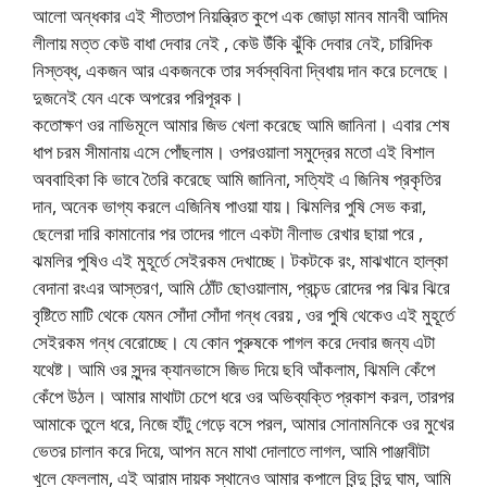
আলো অন্ধকার এই শীততাপ নিয়ন্ত্রিত কুপে এক জোড়া মানব মানবী আদিম
লীলায় মত্ত কেউ বাধা দেবার নেই , কেউ উঁকি ঝুঁকি দেবার নেই, চারিদিক
নিস্তব্ধ, একজন আর একজনকে তার সর্বস্ববিনা দ্বিধায় দান করে চলেছে।
দুজনেই যেন একে অপরের পরিপূরক।
কতোক্ষণ ওর নাভিমূলে আমার জিভ খেলা করেছে আমি জানিনা। এবার শেষ
ধাপ চরম সীমানায় এসে পোঁছলাম। ওপরওয়ালা সমুদ্রের মতো এই বিশাল
অববাহিকা কি ভাবে তৈরি করেছে আমি জানিনা, সত্যিই এ জিনিষ প্রকৃতির
দান, অনেক ভাগ্য করলে এজিনিষ পাওয়া যায়। ঝিমলির পুষি সেভ করা,
ছেলেরা দারি কামানোর পর তাদের গালে একটা নীলাভ রেখার ছায়া পরে ,
ঝমলির পুষিও এই মুহূর্তে সেইরকম দেখাচ্ছে। টকটকে রং, মাঝখানে হাল্কা
বেদানা রংএর আস্তরণ, আমি ঠোঁট ছোওয়ালাম, প্রচন্ড রোদের পর ঝির ঝিরে
বৃষ্টিতে মাটি থেকে যেমন সোঁদা সোঁদা গন্ধ বেরয় , ওর পুষি থেকেও এই মুহূর্তে
সেইরকম গন্ধ বেরোচ্ছে। যে কোন পুরুষকে পাগল করে দেবার জন্য এটা
যথেষ্ট। আমি ওর সুন্দর ক্যানভাসে জিভ দিয়ে ছবি আঁকলাম, ঝিমলি কেঁপে
কেঁপে উঠল। আমার মাথাটা চেপে ধরে ওর অভিব্যক্তি প্রকাশ করল, তারপর
আমাকে তুলে ধরে, নিজে হাঁটু গেড়ে বসে পরল, আমার সোনামনিকে ওর মুখের
ভেতর চালান করে দিয়ে, আপন মনে মাথা দোলাতে লাগল, আমি পাঞ্জাবীটা
খুলে ফেললাম, এই আরাম দায়ক স্থানেও আমার কপালে বিন্দু বিন্দু ঘাম, আমি