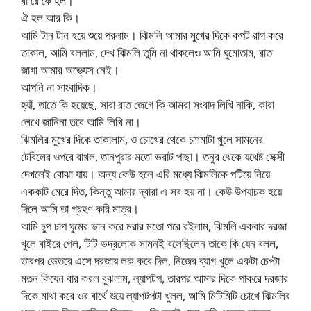
বা রে কৈ হল।
ঐ হল আর কি।
আমি টান টান হয়ে শুয়ে পরলাম। ঝিমলি আমার মুখের দিকে কপট রাগ করে
তাকাল, আমি বললাম, দেখ ঝিমলি তুমি না থাকলেও আমি ঘুমোতাম, রাত
জাগা আমার অভ্যেস নেই।
আপনি না সাংবাদিক।
হ্যাঁ, তাতে কি হয়েছে, সারা রাত জেগে কি আমরা সংবাদ লিখি নাকি, কারা
লেখে জানিনা তবে আমি লিখি না।
ঝিমলির মুখের দিকে তাকালাম, ও চোখের থেকে চশমাটা খুলে সামনের
টেবিলের ওপরে রাখল, তানপুরার মতো ভরাট পাছা। তনুর থেকে যথেষ্ট সেক্সী
দেখলেই বোঝা যায়। অন্য কেউ হলে এরি মধ্যে ঝিমলিকে পটিয়ে নিয়ে
এককাট মেরে দিত, কিন্তু আমার দ্বারা এ সব হয় না। কেউ উপযাচক হয়ে
দিলে আমি তা গ্রহণ করি মাত্র।
আমি চুপ চাপ ঘুমের ভান করে মরার মতো পরে রইলাম, ঝিমলি একবার দরজা
খুলে বাইরে গেল, টিটি ভদ্রলোক সামনই বসেছিলেন তাকে কি যেন বলল,
তারপর ভেতরে এসে দরজায় লক করে দিল, নিজের ব্যাগ খুলে একটা চেপ্টা
মতন কিযেন বার করল বুঝলাম, ল্যাপটপ, তারপর আমার দিকে পাকরে দরজার
দিকে মাথা করে ওর বার্থে শুয়ে ল্যাপটপটা খুলল, আমি মিটিমিটি চোখে ঝিমলির