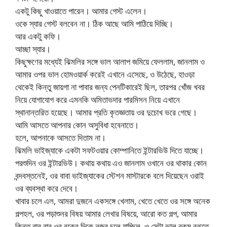
একটু কিছু খাওয়াতে পারেন। আমার গেস্ট এলেন।
ওকে স্যার গেস্ট বলবেন না। ঠিক আছে আমি পাঠিয়ে দিচ্ছি।
আর একটু কফি।
আচ্ছা স্যার।
কিছুক্ষণের মধ্যেই ঝিমলির সঙ্গে ভাল আলাপ জমিয়ে ফেললাম, জানলাম ও
আমার ওপর ভাল হোমওয়ার্ক করেই এখানে এসেছে, ও উঠেছে, হাওড়া
থেকেই কিন্তু জায়গা না পাবার জন্য পেনটিকারেই ছিল, তারপর খোঁজ খবর
নিয়ে যোগাযোগ করে এমনকি অমিতাভদার পারমিসন নিয়ে এখানে
স্থানান্তরিত হয়েছে। আমার প্রতি কৃতজ্ঞতায় ওর দুচোখ ভরে গেছে।
আমি আসতে আপনার কোন অসুবিধা হবেনাতে।
হলে, আপনাকে আসতে দিতাম না।
ঝিমলি ভাইজ্যাকে একটা সফটওয়ার কোম্পানিতে ইন্টারভিউ দিতে যাচ্ছে।
পরশুদিন ওর ইন্টারভিউ। কথায় কথায় এও জানলাম ওখানে ওর থাকার কোন
বন্দবস্তনেই, ওর বাবা ভাইজ্যাকের স্টেশন মাস্টারকে বলে দিয়েছেন ওরাই
ওর ব্যবস্থা করে দেবে।
খাবার চলে এল, আমরা দুজনে একসঙ্গে খেলাম, খেতে খেতে ওর সঙ্গে অনেক
গল্পহল, ওর পড়াশুনর বিষয় আমার লেখার বিষয়ে, আরো কত গল্প, আমার
কিন্তু বার বার ওর বুকের দিকে নজর চলে যাচ্ছিল, ও সেটা ভাল রকম বুঝতে