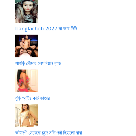
a
c
k
h
e
u
s
n
banglachoti 2027 মা আর দিদি
o
i
s
b
h
o
u
n
r
a
শাশুড়ি বৌমার লেসবিয়ান কান্ড
c
s
h
u
u
d
d
h
e
u
বুড়ি আন্টির কচি ভাতার
v
o
d
a
t
অষ্টাদশী মেয়েকে চুদে সতি পর্দা ছিড়লো বাবা
a