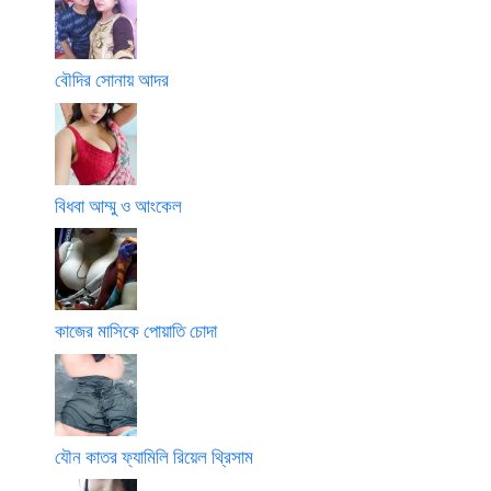
বৌদির সোনায় আদর
বিধবা আম্মু ও আংকেল
কাজের মাসিকে পোয়াতি চোদা
যৌন কাতর ফ্যামিলি রিয়েল থ্রিসাম