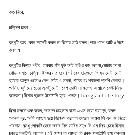
কত নিবে,
চল্লিশ টাকা।
বন্ধুটি আর কোন দরাদরি করল না রিক্সায় উঠে বসল।তার পাশে আমিও উঠে
বসলাম।
বন্ধুটির বিশাল শরীর, লম্বায় পাঁচ ফুট আট ইঞ্চির কম হবেনা,মোটায় আগা
গোড়া সমানে চল্লিশ ইঞ্চির মত হবে।শরীরের হাড়্গুলো ভিষন মোটা মোটা,
হাতের আঙ্গুল গুলোও বেশ মোটা ও লম্বা, গায়ের রং শ্যামলা শ্রুশি চেহারা।
আমিও স্লীমের চেয়ে একটু মোটা, বেশ মোটা না হলেও আমাকে কেউ স্লিম
বল্বেনা।রিক্সায় দুজনে ঠাসাঠাসি হয়ে গেলাম। bangla choti story
রিক্সা চলতে শুরু করল, জানতে চাইলাম বাসা এখান হতে কত দূর, বলল
অনেক দূর, আমি আশ্চর্য হয়ে জিজ্ঞেস করলাম তাহলে আমরা সি এন জি নিতে
পারতাম, বন্ধু লোকটি হেসে জবাব দিল ভাবির সাথে সি এন জির চেয়ে রিক্সায়
চড়তে মজাটাই আলাদা।এই দেখুন না আমরা কি রকম ঠাসাঠাসি হয়ে বসলাম