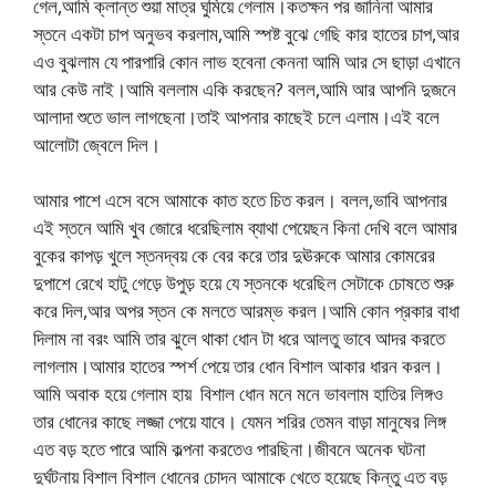
গেল,আমি ক্লান্ত শুয়া মাত্র ঘুমিয়ে গেলাম।কতক্ষন পর জানিনা আমার
স্তনে একটা চাপ অনুভব করলাম,আমি স্পষ্ট বুঝে গেছি কার হাতের চাপ,আর
এও বুঝলাম যে পারপারি কোন লাভ হবেনা কেননা আমি আর সে ছাড়া এখানে
আর কেউ নাই।আমি বললাম একি করছেন? বলল,আমি আর আপনি দুজনে
আলাদা শুতে ভাল লাগছেনা।তাই আপনার কাছেই চলে এলাম।এই বলে
আলোটা জ্বেলে দিল।
আমার পাশে এসে বসে আমাকে কাত হতে চিত করল। বলল,ভাবি আপনার
এই স্তনে আমি খুব জোরে ধরেছিলাম ব্যাথা পেয়েছন কিনা দেখি বলে আমার
বুকের কাপড় খুলে স্তনদ্বয় কে বের করে তার দুঊরুকে আমার কোমরের
দুপাশে রেখে হাটু গেড়ে উপুড় হয়ে যে স্তনকে ধরেছিল সেটাকে চোষতে শুরু
করে দিল,আর অপর স্তন কে মলতে আরম্ভ করল।আমি কোন প্রকার বাধা
দিলাম না বরং আমি তার ঝুলে থাকা ধোন টা ধরে আলতু ভাবে আদর করতে
লাগলাম।আমার হাতের স্পর্শ পেয়ে তার ধোন বিশাল আকার ধারন করল।
আমি অবাক হয়ে গেলাম হায় বিশাল ধোন মনে মনে ভাবলাম হাতির লিঙ্গও
তার ধোনের কাছে লজ্জা পেয়ে যাবে। যেমন শরির তেমন বাড়া মানুষের লিঙ্গ
এত বড় হতে পারে আমি কল্পনা করতেও পারছিনা।জীবনে অনেক ঘটনা
দুর্ঘটনায় বিশাল বিশাল ধোনের চোদন আমাকে খেতে হয়েছে কিন্তু এত বড়