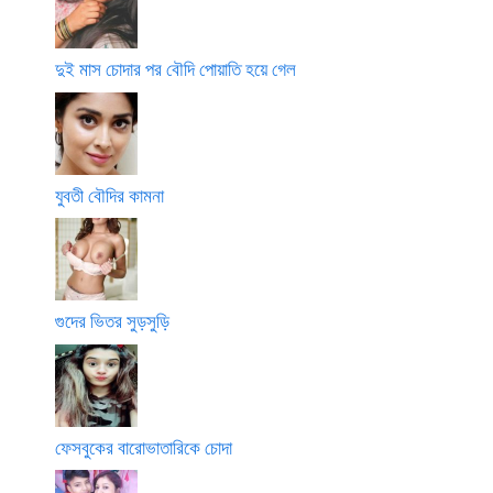
দুই মাস চোদার পর বৌদি পোয়াতি হয়ে গেল
যুবতী বৌদির কামনা
গুদের ভিতর সুড়সুড়ি
ফেসবুকের বারোভাতারিকে চোদা