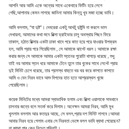
আপনি আর আমি একে অন্যের সাথে একেবারে ফিটিং হয়ে লেগে
গেছি,আপানার কেমন লাগছে জানিনা আমার কিন্তু খুব মজা হচ্ছে ভাবি।
আমি বললাম, “যা দুষ্ট”। দেবরেরা একটু আধটু দুষ্টুমি না করলে ভাল
দেখায়না, আমাদের কথা শুনে রিক্সা ড্রাইভার চালু অবস্থায় পিছন ফিরে
তাকাল, হঠাত রিক্সার একটা চাকা খাদে পরে কাত হয়ে পরে যাওয়ার উপক্রম
হল, আমি প্রায় পরে গিয়েছিলাম , সে আমাকে ঝাপ্টে ধরল। আমাকে রক্ষা
করার জন্য সে আমাকে আমার একটা স্তনের পুরোটা খাপড়ে ধরেছে , শুধু
তাই নয় আমার স্তন ধরে আমাকে টেনে তুলে তার বুকের সাথে লেপ্টে প্রায়
দুই মিনিট চেপে ধরেছে, তার প্রসস্থ বাহুতে থর থর করে কাপতে কাপতে
আমি ও যেন নিরব ভাবে আশু বিপদের হাত হতে আশ্রয়স্থল খুজে
পেয়েছিলাম।
কয়েক মিনিটের মধ্যে আমরা স্বাভাবিক হলাম এবং রিক্সা ওয়ালাকে সাবধানে
চালনার জন্যে বলে সতর্ক করে দিলাম। অনেক্ষন আমরা নিরব, আমি মুখ
খুললাম বললাম আর কতদুর আছে, সে বলল,প্রায় দশ মিনিট লাগবে।আমরা
আবার নিরব হয়ে গেলাম এবার সে নিরবতা ভেঙ্গে বলল ভাবি ব্যাথা পেয়েছেন?
না ব্যাথা পাব কেন নিচেত পরিনাই।