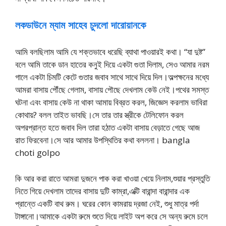
লকডাউনে ম্যাম সাহেব চুদলো দারোয়ানকে
আমি বলছিলাম আমি যে শক্তভাবে ধরেছি ব্যাথা পাওয়ারই কথা। “যা দুষ্ট”
বলে আমি তাকে ডান হাতের কনুই দিয়ে একটা গুতা দিলাম, সেও আমার নরম
গালে একটা চিমটি কেটে গুতার জবাব সাথে সাথে দিয়ে দিল।অল্পক্ষনের মধ্যে
আমরা বাসায় পৌঁছে গেলাম, বাসায় পৌছে দেখলাম কেউ নেই।পথের সমস্ত
ঘটনা এবং বাসায় কেউ না থাকা আমায় বিব্রত করল, জিজ্ঞেস করলাম ভাবিরা
কোথায়? বলল তাইত ভাবছি।সে তার তার স্ত্রীকে টেলিফোন করল
অপরপ্রান্ত হতে জবাব দিল তারা হঠাত একটা বাসায় বেড়াতে গেছে আজ
রাত ফিরবেনা।সে আর আমার উপস্থিতির কথা বললনা। bangla
choti golpo
কি আর করা রাতে আমরা দুজনে পাক করা খাওয়া খেয়ে নিলাম,শুয়ার প্রস্তুতি
নিতে গিয়ে দেখলাম তাদের বাসায় দুটি কাম্রা,এক্টি বারান্দা বারান্দার এক
প্রান্তে একটি বাথ রুম। ঘরের কোন কামরায় দ্রজা নেই, শুধু মাত্র পর্দা
টাঙ্গানো।আমাকে একটা রুমে শুতে দিয়ে লাইট অপ করে সে অন্য রুমে চলে