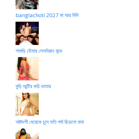
banglachoti 2027 মা আর দিদি
শাশুড়ি বৌমার লেসবিয়ান কান্ড
বুড়ি আন্টির কচি ভাতার
অষ্টাদশী মেয়েকে চুদে সতি পর্দা ছিড়লো বাবা