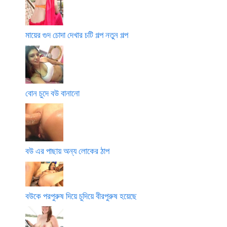
মায়ের গুদ চোদা দেখার চটি গল্প নতুন গল্প
বোন চুদে বউ বানানো
বউ এর পাছায় অন্য লোকের ঠাপ
বউকে পরপুরুষ দিয়ে চুদিয়ে বীরপুরুষ হয়েছে