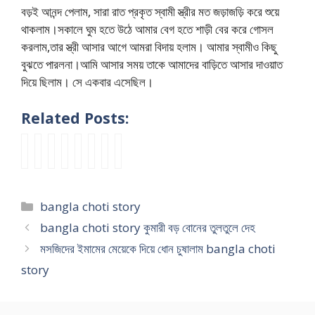
বড়ই আনন্দ পেলাম, সারা রাত প্রকৃত স্বামী স্ত্রীর মত জড়াজড়ি করে শুয়ে
থাকলাম।সকালে ঘুম হতে উঠে আমার বেগ হতে শাড়ী বের করে গোসল
করলাম,তার স্ত্রী আসার আগে আমরা বিদায় হলাম। আমার স্বামীও কিছু
বুঝতে পারলনা।আমি আসার সময় তাকে আমাদের বাড়িতে আসার দাওয়াত
দিয়ে ছিলাম। সে একবার এসেছিল।
Related Posts:
b
রা
b
শ্ব
n
বে
পু
f
a
নু
a
শু
e
শ
জা
r
n
ব
n
র
w
কি
দে
i
g
ল
g
দে
c
ছু
র
e
Categories
bangla choti story
l
লো
l
ব
h
ক্ষ
বা
n
a
মু
a
র
o
ন
ড়ি
d
bangla choti story কুমারী বড় বোনের তুলতুলে দেহ
c
খে
c
আ
t
চ
পু
s
মসজিদের ইমামের মেয়েকে দিয়ে ধোন চুষালাম bangla choti
h
ঠা
h
র
i
লা
জা
s
story
u
পা
o
স্বা
g
র
দে
i
d
লে
t
মী
o
প
র
s
a
কি
i
র
l
র
বা
t