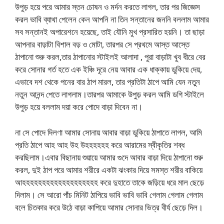
উপুড় হয়ে পরে আমার স্তন চোষন ও মর্দন করতে লাগল, তার পর জিজ্ঞেস
করল ভাবি ব্যাথা পেলেন কেন আপনি না তিন সন্তানের জননি বললাম আমার
সব সন্তানই অপারেশনে হয়েছে, তাই যৌনি মুখ প্রসারিত হয়নি। তা ছাড়া
আপনার বাড়াটা বিশাল বড় ও মোটা, তারপর সে প্রথমে আস্ত আস্তে
ঠাপানো শুরু করল,তার ঠাপানোর স্টাইলই আলাদা , পুরা বাড়াটা খুব ধীরে বের
করে সোনার গর্ত হতে এক ইঞ্চি দূরে নেয় আবার এক ধাক্কায় ডুকিয়ে দেয়,
এভাবে দশ থেকে পনের বার ঠাপ মারল, তার প্রতিটা ঠাপে আমি যেন নতুন
নতুন আনন্দ পেতে লাগলাম।তারপর আমাকে উপুড় করল আমি ডগি স্টাইলে
উপুড় হয়ে বললাম দয়া করে পোদে বাড়া দিবেন না।
না সে পোদে দিলণা আমার সোনায় আবার বাড়া ডুকিয়ে ঠাপাতে লাগল, আমি
প্রতি ঠাপে আহ আহ উহ উহহহহহহ করে আরামের স্বীকৃতির শব্ধ
করছিলাম।এবার বিছানায় শুয়ায়ে আমার গুদে আবার বাড়া দিয়ে ঠাপানো শুরু
করল, দুই ঠাপ পরে আমার শরীরে একটা ঝংকার দিয়ে সমস্ত শরীর বাকিয়ে
আহহহহহহহহহহহহহহহহহহহ করে দুহাতে তাকে জড়িয়ে ধরে মাল ছেড়ে
দিলাম। সে আরো পাঁচ মিনিট ঠাপিয়ে ভাবি ভাবি ভাবি গেলাম গেলাম গেলাম
বলে চিতকার করে উঠে বাড়া কাপিয়ে আমার সোনার ভিত্র বীর্য ছেড়ে দিল।