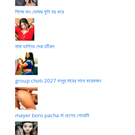
কে
কে
চ্ছে
প্লিজ দাও ভোদার ফুটা বড় করে
ভো
দা
মামা ভাগ্নির সেরা চটিগল্প
group choti 2027 বন্ধুর মায়ের সাথে কয়েকজন
mayer boro pacha মা ছেলের নোংরামি