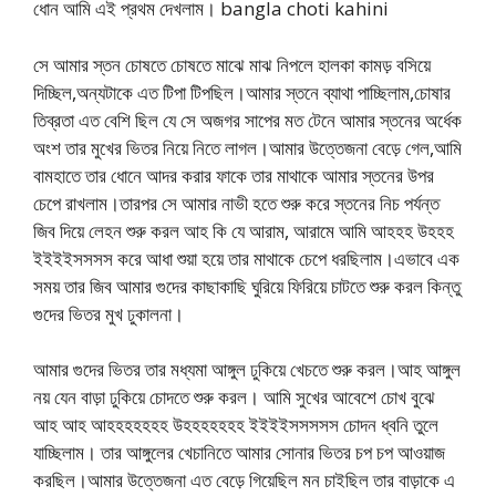
ধোন আমি এই প্রথম দেখলাম। bangla choti kahini
সে আমার স্তন চোষতে চোষতে মাঝে মাঝ নিপলে হালকা কামড় বসিয়ে
দিচ্ছিল,অন্যটাকে এত টিপা টিপছিল।আমার স্তনে ব্যাথা পাচ্ছিলাম,চোষার
তিব্রতা এত বেশি ছিল যে সে অজগর সাপের মত টেনে আমার স্তনের অর্ধেক
অংশ তার মুখের ভিতর নিয়ে নিতে লাগল।আমার উত্তেজনা বেড়ে গেল,আমি
বামহাতে তার ধোনে আদর করার ফাকে তার মাথাকে আমার স্তনের উপর
চেপে রাখলাম।তারপর সে আমার নাভী হতে শুরু করে স্তনের নিচ পর্যন্ত
জিব দিয়ে লেহন শুরু করল আহ কি যে আরাম, আরামে আমি আহহহ উহহহ
ইইইইসসসস করে আধা শুয়া হয়ে তার মাথাকে চেপে ধরছিলাম।এভাবে এক
সময় তার জিব আমার গুদের কাছাকাছি ঘুরিয়ে ফিরিয়ে চাটতে শুরু করল কিন্তু
গুদের ভিতর মুখ ঢুকালনা।
আমার গুদের ভিতর তার মধ্যমা আঙ্গুল ঢুকিয়ে খেচতে শুরু করল।আহ আঙ্গুল
নয় যেন বাড়া ঢুকিয়ে চোদতে শুরু করল। আমি সুখের আবেশে চোখ বুঝে
আহ আহ আহহহহহহহ উহহহহহহহ ইইইইসসসসস চোদন ধ্বনি তুলে
যাচ্ছিলাম। তার আঙ্গুলের খেচানিতে আমার সোনার ভিতর চপ চপ আওয়াজ
করছিল।আমার উত্তেজনা এত বেড়ে গিয়েছিল মন চাইছিল তার বাড়াকে এ