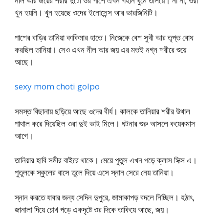
নীল আর জয়ের শরীর দুটো ওর পাশে এখন গহীন ঘুমে তলিয়ে। না না, ওরা
খুন হয়নি। খুন হয়েছে ওদের ইনোসেন্স আর ভারজিনিটি।
পাশের বাড়ির তানিয়া কাকিমার হাতে। নিজেকে বেশ সুখী আর তৃপ্ত বোধ
করছিল তানিয়া। সেও এখন নীল আর জয় এর মতই নগ্ন শরীরে শুয়ে
আছে।
sexy mom choti golpo
সমস্ত বিছানায় ছড়িয়ে আছে ওদের বীর্য। কালকে তানিয়ার শরীর উথাল
পাথাল করে দিয়েছিল ওরা দুই ভাই মিলে। ঘটনার শুরু আসলে কয়েকমাস
আগে।
তানিয়ার হাবি সমীর বাইরে থাকে। মেয়ে পুতুল এখন পড়ে ক্লাস সিক্স এ।
পুতুলকে স্কুলের বাসে তুলে দিয়ে এসে স্নান সেরে নেয় তানিয়া।
স্নান করতে যাবার জন্য সেদিন দুপুরে, জামাকাপড় বদলে নিচ্ছিল। হঠাৎ,
জানালা দিয়ে চোখ পড়ে একদৃষ্টে ওর দিকে তাকিয়ে আছে, জয়।