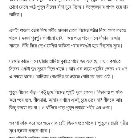
চোখে ভেসে ওঠে পুতুল নীলের বাঁড়া চুষে দিচ্ছে। উত্তেজনায় পাগল হয়ে যায়
তানিয়া।
একটা পাতলা ওরনা দিয়ে শরীর হালকা ঢেকে নিজের শরীর নিয়ে খেলা করতে
থাকে। দরজা পুরপুরি লাগানো নেই। জয় পায়ে পায়ে এসে দাঁড়ায় দরজার
সামনে, উঁকি দিয়ে দেখে তানিয়া কাকিমা প্রায় ল্যাঙটা হয়ে বিছানায় সুয়ে।
দরজার কাছে এসে ছায়ায় তানিয়া বুঝতে পারে জয় এসেছে। ও একহাতে
নিজের একটা দুধ মুচড়ে দিতে থাকে। আর এক হাতে প্যান্টির ভেতর ওর গুদ
এ ঘষতে থাকে। তানিয়ার গোঙানির আওয়াজে গোটা ঘর ভরে ওঠে।
পুতুল নীলের বাঁড়া একটু চুষে নিজের প্যান্টি খুলে ফেলে। বিছানায় পা ফাঁক
করে শুয়ে বলে, নীলদাদা, আমার এখানে একটু চুষে দেবে না? নীলকে আর
কিছু বলতে হয় না। ও ঝাঁপিয়ে পড়ে পুতুল ল্যাংটা শরীর এর ওপর।
ওর পা ফাঁক করে ধরে গুদে নাক ঠোঁট জিভ ঘষতে থাকে। পুতুলের ছোট্ট শরীর
সুখে ছটফট করতে থাকে।