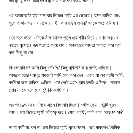
জয় চুপিচুপি তানিয়ার রুমে ঢুকে তানিয়াকে দেখতে থাকে।
ওর অজান্তেই হাত চলে যায় নিজের প্যান্ট এর ভেতরে। হঠাৎ তানিয়া চোখ
খুলে তাকায় জয় এর দিকে। এই, কি করছিস এসব? ধমকে ওঠে তানিয়া।
মনে মনে জানে, ওদিকে নীল ব্যাস্ত পুতুল এর শরীর নিয়ে। এখন জয় ওর
হাতের মুঠোয়। জয় থতমত খেয়ে যায়। কোনভাবে আমতা আমতা করে বলে,
কই কিছু না তো।
কি ভেবেছিস? আমি কিছু দেখিনি? কিছু বুঝিনি? আয় বলছি এদিকে।
আজকে তোর সমস্ত শয়তানি আমি বের করে দেব। তোর মা এর বয়সী আমি,
কাকিমা বলে ডাকিস, এদিকে পেটে পেটে এত? আয় বলছি এদিকে। নাহলে
তোর মা কে বলে দেব তুই কি করছিলি।
জয় প্রচণ্ড ভয়ে এগিয়ে আসে বিছানার দিকে। ওইভাবে না, প্যান্ট খুলে
আয়। জয় নিজের প্যান্ট আঁকড়ে ধরে। খোল বলছি, নাকি বলব তোর মা কে?
না না কাকিমা, বল না, জয় নিজের প্যান্ট খুলে ফেলে। ভয় থাকলেও জৈবিক