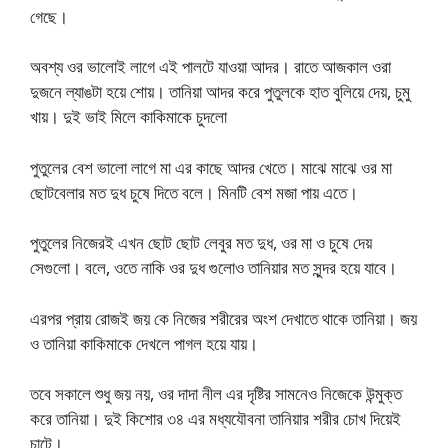
গেছে।
অবশ্য ওর ভালোই লাগে এই পালটে যাওয়া আদর। রাতে আজকাল ওরা
দুজনে ল্যাঙটা হয়ে শোয়। তানিয়া আদর করে পুতুলকে হাত বুলিয়ে দেয়, চুমু
খায়। দুই ভাই মিলে কাকিমাকে চুদলো
পুতুলের বেশ ভালো লাগে মা এর কাছে আদর খেতে। মাঝে মাঝে ওর মা
ছোটবেলার মত দুধ চুষে দিতে বলে। মিনটি বেশ মজা পায় এতে।
পুতুলের নিজেরই এখন ছোট ছোট লেবুর মত দুধ, ওর মা ও চুষে দেয়
সেগুলো। বলে, ওতে নাকি ওর দুধ গুলোও তানিয়ার মত সুন্দর হয়ে যাবে।
এরপর প্রায় রোজই জয় কে নিজের শরীরের অংশ দেখাতে থাকে তানিয়া। জয়
ও তানিয়া কাকিমাকে দেখলে পাগল হয়ে যায়।
তবে সকালে শুধু জয় নয়, ওর দাদা নীল এর দৃষ্টির সামনেও নিজেকে উন্মুক্ত
করে তানিয়া। দুই কিশোর ৩৪ এর মধ্যযৌবনা তানিয়ার শরীর চোখ দিয়েই
চাটে।