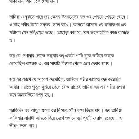
থাকা যায়, আনটিকে দেখা যায়।
তানিয়া ও বুঝতে পারে জয় কেমন উনমত্তের মত ওর পেছনে পেছনে ঘোরে।
ও তাই শরীর যতটা সম্ভব মেলে রাখে। আসতে আসতে ওর জামাকপর এর
পরিমান যেন সঙ্খিপ্ত হচ্ছে। তাছাড়া কালকে বেশ দুহসাহসিক কাজ করেছে
ও।
জয় কে দেখাবার লোভে সন্ধ্যায় শুধু একটা শাড়ি বুকে জড়িয়ে জয়কে
ডেকেছিল বাথরুম এ, ওর সায়াটা বিছানা থেকে এনে দেবার জন্য।
জয় এর চোখে যে আবেশ দেখেছিল, তানিয়ার শরীর জাগতে শুরু করেছিল
আবার। রাতে পুতুল ঘুমিয়ে গেলে রোজ রাতেই তানিয়া জয় এর শরীর কল্পনা
করে আত্মরতিতে মগ্ন হয়,।
প্রতিদিন ওর আঙুল গুলো ওর নিজের যৌন রসে ভিজে যায়। জয় তানিয়া
কাকিমার সায়াটা আনতে গিয়ে দেখে ওখানে ব্রা প্যান্টি ও রাখা রয়েছে। ও
ভীষণ লজ্জা পায়।