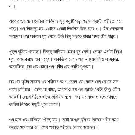
না।
বারবার ওর মনে তানিয়া কাকিমার সুধু প্যান্টি পড়া ফরসা ল্যাংটা শরীরতা মনে
পড়ে। ওর লিঙ্গ দৃঢ় হয়, ওখানে একটা তিংলিস ফিল করে ও। ঠিক জেমন্তা
অয়েমাস ধরে সকালে ঘুম থেকে উঠে হিসু করতে যাবার সময় টের পার‍্য।
পুতুল ঘুমিয়ে পরেছে। কিন্তু তানিয়ার চোখে ঘুম নেই। কেমন একটা দ্বিধা
দ্বন্দ কাজ করছে ওর মধ্যে। একদিকে যেমন ওর আজন্মলালিত সংস্কার,
অন্যদিকে, জয় এর চোখে ওর শরীর এর প্রতি মুগ্ধতা।
জয় এর দৃষ্টির সামনে ওর শরীরের অংশ মেলে ধরা কেমন যেন নেশার মত
লাগে তানিয়ার। হোক না বাচ্চা, তাহলেও জয় এর প্রতি একটা তীব্র যৌন
আকর্ষণ জেগে উঠতে থাকে তানিয়ার মনে। জয় এর কথা ভাবতে ভাবতে,
তানিয়া নিজের প্যান্টি খুলে ফেলে।
ওর হাত ওর যোনিতে পৌঁছে যায়। দুটো আঙুল ঢুকিয়ে নিজের শরীর রমণ
করতে শুরু করে ও। শেষ পর্যন্ত শরীরের নেশার জয় হল।