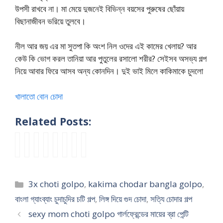
উপসী রাখবে না। মা মেয়ে দুজনেই বিভিন্ন বয়সের পুরুষের ছোঁয়ায়
বিছানাজীবন ভরিয়ে তুলবে।
নীল আর জয় এর মা সুতপা কি অংশ নিল ওদের এই কামের খেলায়? আর
কেউ কি ভোগ করল তানিয়া আর পুতুলের রসালো শরীর? সেইসব অসভ্য গল্প
নিয়ে আবার ফিরে আসব অন্য কোনদিন। দুই ভাই মিলে কাকিমাকে চুদলো
খালাতো বোন চোদা
Related Posts:
k
p
মা
g
m
n
g
m
a
u
গী
u
a
e
a
y
k
t
র
d
c
w
n
p
i
k
এ
e
h
c
g
r
Categories
3x choti golpo
,
kakima chodar bangla golpo
,
m
i
ত
r
o
h
b
o
a
m
ব
f
d
o
a
s
বাংলা গ্যাংব্যাং চুদাচুদির চটি গল্প
,
লিঙ্গ দিয়ে গুদ চোদা
,
সত্যি চোদার গল্প
b
a
ড়
u
a
t
n
t
sexy mom choti golpo গার্লফ্রেন্ডের মায়ের ব্রা পেন্টি
l
r
ভো
t
r
i
g
i