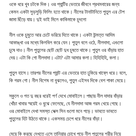
ওকে ধরে খুব চটকে দিক। ওর প্যান্টির ভেতরে জীবনে প্রথমবারের জন্য
কেমন একটা সুড়সুড়ি ফিলিং হতে থাকে। নীলের টানাটানিতে পুতুল এর টেপ
জামা ছিঁড়ে যায়। দুই ভাই মিলে কাকিমাকে চুদলো
নীল ওকে চুমুতে আর চেটে ভরিয়ে দিতে থাকে। একটা উন্মত্ত আদিম
আকাঙ্খা ওর মধ্যে কিলবিল করে যেন। পুতুল বলে ওঠে, নীলদাদা, এগুলো
চুষে দাও। নীল পুতুলের ছোট ছোট দুধ চুষতে থাকে। পুতুল ওর বাঁড়ায় হাত
দেয়। এটা কি গো নীলদাদা। এটা? এটা আমার কলা। হিহিহিহি, কলা।
পুতুল হাসে। তারপর নীলের প্যান্ট এর ভেতরে হাত ঢুকিয়ে খাব্লে ধরে। বলে,
কি গরম গো। নীল বিশেষ না বুঝলেও, পুতুল এইসব দিকে বেশ পাকা মেয়ে।
স্কুলে ও গত দু বছর ধরেই পর্ণ দেখে মোবাইলে। পাছায় নীল দাদার বাঁড়ার
খোঁচা খাবার স্ময়েই ও বুঝে ফেলেছে, যে নীলদাদা আজ গরম খেয়ে গেছে।
ওর মোবাইলে দেখা সমস্ত সেক্স সিন গুলো মনে পড়ে। ভাবতে ভাবতে
পুতুলের হিট উঠতে থাকে। একসময় চেপে ধরে নীলের বাঁড়া।
মেয়ে কি করছে দেখতে এসে তানিয়ার চোখে পড়ে নীল পুতুলের শরীর নিয়ে