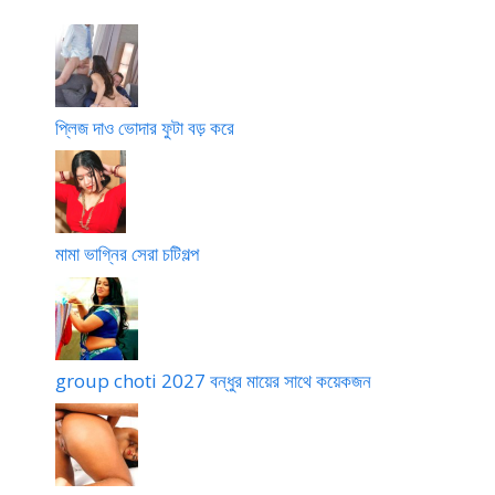
t
ছি
স
ক্স
কা
i
না
চ
হি
g
টি
নী
o
গ
l
ল্প
প্লিজ দাও ভোদার ফুটা বড় করে
p
o
মামা ভাগ্নির সেরা চটিগল্প
group choti 2027 বন্ধুর মায়ের সাথে কয়েকজন