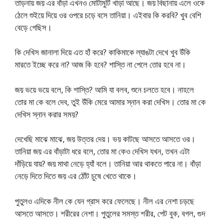
তাড়নায় জয় এর বাঁড়া এখনও মোটামুটি খাড়া আছে। জয় বিছানায় এলে ওকে
ঠেলে শুইয়ে দিয়ে ওর ওপরে চড়ে বসে তানিয়া। এইবার কি করবি? খুব বেশি
বেড়ে গেছিস।
কি দেখিস জানালা দিয়ে এত হাঁ করে? কাকিমাকে ল্যাঙটা দেখে খুব উঁকি
মারতে ইচ্ছে করে না? আজ কি হবে? শাস্তি না পেলে তোর হবে না।
জয় ভয়ে ভয়ে বলে, কি শাস্তি? আমি যা বলব, শুনে চলতে হবে। নাহলে
তোর মা কে বলে দেব, তুই উঁকি মেরে আমার স্নান করা দেখিস। তোর মা কে
দেখিস স্নান করার সময়?
দেখেছি মাঝে মাঝে, জয় উত্তর দেয়। ভয় কাটছে আসতে আসতে ওর।
তানিয়া জয় এর বাঁড়াটা ধরে বলে, তোর মা কেও দেখিস যখন, তখন এটা
দাঁড়িয়ে যায়? জয় মাথা নেড়ে হ্যাঁ বলে। তানিয়া আর থাকতে পারে না। বাঁড়া
নেড়ে দিতে দিতে জয় এর ঠোঁট চুষে খেতে থাকে।
পুতুলও এদিকে নীল কে যেন গ্রাস করে ফেলেছে। নীল এর নেশা চড়ছে
আসতে আসতে। শরীরের নেশা। পুতুলের সমস্ত শরীর, পেট বুক, বগল, গুদ