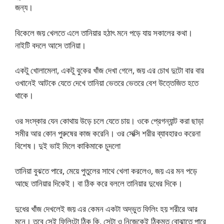
জন্য।
বিকেলে জয় খেলতে এলে তানিয়ার হঠাৎ মনে পড়ে যায় সকালের কথা।
নাইটি বদলে আসে তানিয়া।
একটু খোলামেলা, একটু বুকের খাঁজ দেখা গেলে, জয় এর চোখ দুটো বার বার
ওখানেই আটকে যেতে দেখে তানিয়া ভেতরে ভেতরে বেশ উত্তেজিত হতে
থাকে।
ওর সংস্কার যেন কোথায় উড়ে চলে যেতে চায়। ওকে প্রেগন্যান্ট করা ছাড়া
সমীর আর কোন পুরুষের কাজ করেনি। ওর সেক্সি শরীর ব্যাবহারও করেনা
বিশেষ। দুই ভাই মিলে কাকিমাকে চুদলো
তানিয়া বুঝতে পারে, মেয়ে পুতুলের সাথে খেলা করলেও, জয় এর মন পড়ে
আছে তানিয়ার দিকেই। বা ঠিক করে বললে তানিয়ার দুধের দিকে।
দুধের খাঁজ দেখলেই জয় এর কেমন একটা অদ্ভুত ফিলিং হয় শরীরে আর
মনে। তবে সেই ফিলিংটা ঠিক কি, সেটা ও নিজেকেই ঠিকমত বোঝাতে পারে