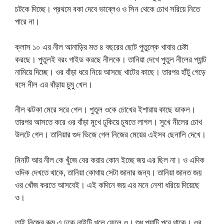
চটকে দিচ্ছে। প্রথমে বকা দেবে ভাব্লেও ও সিন থেকে চোখ সরিয়ে নিতে
পারে না।
ক্লাস ১০ এর নীল আনাড়ির মত ৪ বছরের ছোট পুতুল্কে খাবার চেষ্টা
করছে। পুতুলই বরং গাইড করছে নীলকে। তানিয়া দেখে পুতুল নীলের প্যান্ট
নামিয়ে দিচ্ছে। ওর বাঁড়া ধরে নিয়ে আসছে খাটের কাছে। তারপর হাঁটু গেড়ে
বসে নীল এর বাঁড়ায় চুমু খেল।
নীল ঝটকা মেরে সরে গেল। পুতুল ওকে চোখের ইশারায় কাছে ডাকল।
তারপর আসতে করে ওর বাঁড়া মুখে ঢুকিয়ে চুষতে লাগল। সুখে নীলের চোখ
উলটে গেল। তানিয়ার গুদ ভিজে গেল নিজের মেয়ের এইসব ছেনালি দেখে।
মিনটি আর নীল কে খুঁজে বের করার কোন ইচ্ছে জয় এর ছিল না। ও এদিক
ওদিক দেখতে থাকে, তানিয়া কোথায় সেটা জানার জন্য। তানিয়া জানত জয়
ওর খোঁজ করতে আসবেই। এই কদিনে জয় এর মনে নেশা ধরিয়ে দিয়েছে
ও।
তাই নিজের রুম এ ঢুকে নাইটি খুলে ফেলে ও। শুধু প্যান্টি পরে থাকে। ওর