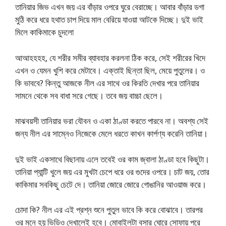
তানিয়ার জিভ এখন জয় এর বাঁড়ার ওপরে ঘুরে বেরাচ্ছে। আবার বাঁড়ার ডগা
মুঠি করে ধরে হথাত চাপ দিয়ে মাল বেরিয়ে যাওয়া আটকে দিচ্ছে। দুই ভাই
মিলে কাকিমাকে চুদলো
আআহহহহ, যে শরীর সমীর ব্যাবহার করলনা ঠিক করে, সেই শরীরের খিদে
এখন ও যেমন খুশি করে মেটাবে। এক্তাই ছিন্তা ছিল, মেয়ে পুতুলের। ও
কি ভাববে? কিন্তু আজকে নীল এর সাথে ওর কিরতি দেখার পরে তানিয়ার
সামনে থেকে সব বাধা সরে গেছে। তবে জয় বাচ্চা ছেলে।
মাঝবয়সী তানিয়ার ভরা যৌবন ও একা ঠাণ্ডা করতে পারবে না। অবশ্য সেই
জন্য নীল এর সাম্নেও নিজেকে মেলে ধরতে কাখন কার্পণ্য করেনি তানিয়া।
দুই ভাই একসাথে বিছানায় এলে তবেই ওর কাম জ্বালা ঠাণ্ডা হবে কিছুটা।
তানিয়া প্যান্টি খুলে জয় এর মুখটা চেপে ধরে ওর গুদের ওপরে। চাট জয়, তোর
কাকিমার সবকিছু চেটে দে। তানিয়া জোরে জোরে গোঙানির আওয়াজ করে।
চোদা কি? নীল এর এই প্রশ্ন শুনে পুতুল ভাবে কি করে বোঝাবে। তারপর
ওর মনে হয় ভিডিও দেখালেই হবে। মোবাইলটা বসার ঘোরে সোফায় পরে